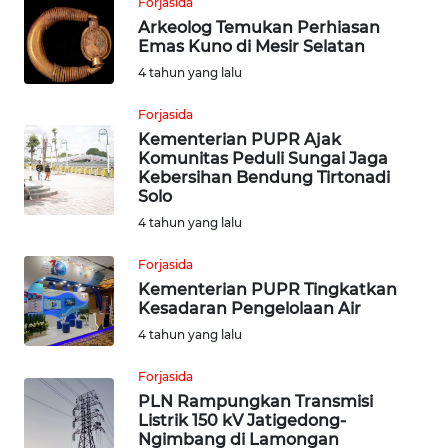
Forjasida
KEPRI
Arkeolog Temukan Perhiasan
Emas Kuno di Mesir Selatan
WN
4 tahun yang lalu
PAPUA
Forjasida
Kementerian PUPR Ajak
WN
Komunitas Peduli Sungai Jaga
PAPUA
Kebersihan Bendung Tirtonadi
BARAT
Solo
4 tahun yang lalu
WN
RIAU
Forjasida
Kementerian PUPR Tingkatkan
Kesadaran Pengelolaan Air
WN
SERAMBI
4 tahun yang lalu
Forjasida
WN
PLN Rampungkan Transmisi
JAMBI
Listrik 150 kV Jatigedong-
Ngimbang di Lamongan