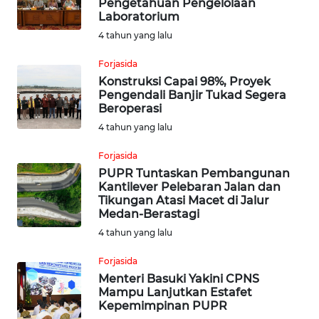
Pengetahuan Pengelolaan
Laboratorium
MARTABAT
4 tahun yang lalu
NET
Forjasida
Konstruksi Capai 98%, Proyek
FORJASIDA
Pengendali Banjir Tukad Segera
Beroperasi
TAMBANG
4 tahun yang lalu
NEWS
Forjasida
PUPR Tuntaskan Pembangunan
JURNAL
Kantilever Pelebaran Jalan dan
MARITIM
Tikungan Atasi Macet di Jalur
Medan-Berastagi
4 tahun yang lalu
FISUELRI
Forjasida
BERKAT
Menteri Basuki Yakini CPNS
Mampu Lanjutkan Estafet
NEWS
Kepemimpinan PUPR