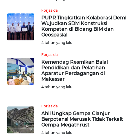
KALTIM
Forjasida
PUPR Tingkatkan Kolaborasi Demi
WN
Wujudkan SDM Konstruksi
SULSEL
Kompeten di Bidang BIM dan
Geospasial
4 tahun yang lalu
WN
GORONTALO
Forjasida
Kemendag Resmikan Balai
WN
Pendidikan dan Pelatihan
SULUT
Aparatur Perdagangan di
Makassar
4 tahun yang lalu
WN
MALUKU
Forjasida
WN
Ahli Ungkap Gempa Cianjur
MALUT
Berpotensi Merusak Tidak Terkait
Gempa Megathrust
WN
4 tahun yang lalu