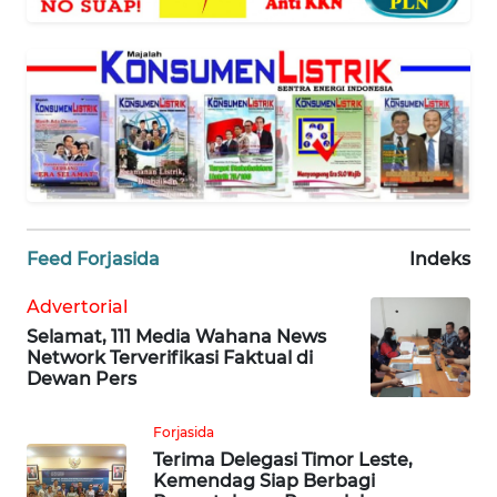
WAHANA
SELEB
WAHANA
PERSONA
WAHANA
OTOMOTIF
Feed Forjasida
Indeks
WAHANA
HEALTH
Advertorial
Selamat, 111 Media Wahana News
Network Terverifikasi Faktual di
WAHANA
Dewan Pers
DESA
WISATA
Forjasida
Terima Delegasi Timor Leste,
MAWAKA
Kemendag Siap Berbagi