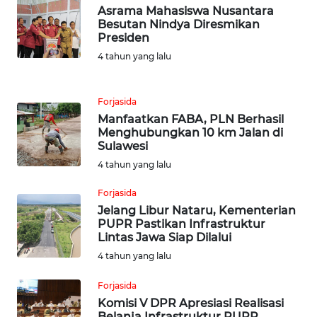
WN
Asrama Mahasiswa Nusantara
SUMSEL
Besutan Nindya Diresmikan
Presiden
WN
4 tahun yang lalu
BENGKULU
Forjasida
WN
Manfaatkan FABA, PLN Berhasil
LAMPUNG
Menghubungkan 10 km Jalan di
Sulawesi
WN
4 tahun yang lalu
JATENG
Forjasida
Jelang Libur Nataru, Kementerian
WN
PUPR Pastikan Infrastruktur
NUSANTARA
Lintas Jawa Siap Dilalui
4 tahun yang lalu
WN
JOGJA
Forjasida
Komisi V DPR Apresiasi Realisasi
Belanja Infrastruktur PUPR