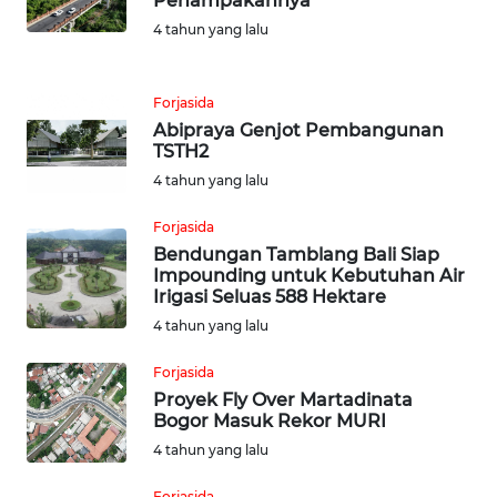
Penampakannya
TEBING
4 tahun yang lalu
TINGGI
WN
Forjasida
PAKPAK
Abipraya Genjot Pembangunan
TSTH2
4 tahun yang lalu
WN
KARAWANG
Forjasida
Bendungan Tamblang Bali Siap
WN
Impounding untuk Kebutuhan Air
BEKASI
Irigasi Seluas 588 Hektare
4 tahun yang lalu
WN
BOGOR
Forjasida
Proyek Fly Over Martadinata
Bogor Masuk Rekor MURI
WN
4 tahun yang lalu
DEPOK
Forjasida