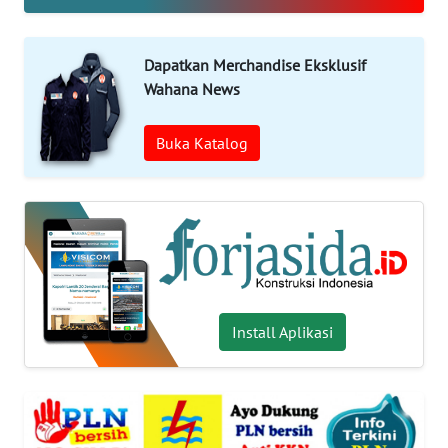
OPINI
WAHANA
Dapatkan Merchandise Eksklusif
INFRASTRUKTUR
Wahana News
WAHANA
Buka Katalog
TANI
WAHANA
TRAVEL
WAHANA
SPORT
Install Aplikasi
WAHANA
UMKM