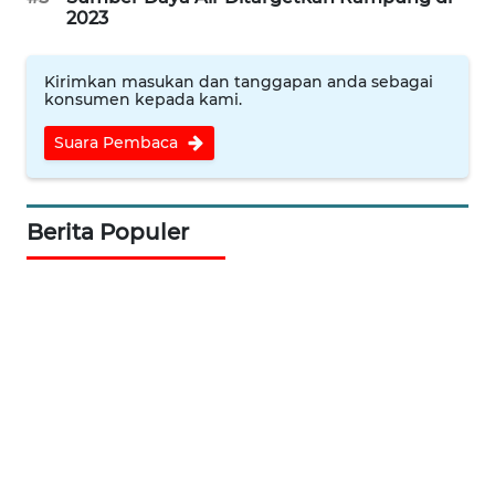
WN
2023
SOLO
Kirimkan masukan dan tanggapan anda sebagai
WN
konsumen kepada kami.
BOROBUDUR
Suara Pembaca
WN
MADURA
Berita Populer
WN
SURABAYA
WN
NATUNA
WN
BINTAN