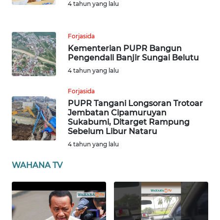
4 tahun yang lalu
ANUGERAH
NEWS
Forjasida
Kementerian PUPR Bangun
AKHLAK
Pengendali Banjir Sungai Belutu
ID
4 tahun yang lalu
SONYA
Forjasida
ASA
PUPR Tangani Longsoran Trotoar
Jembatan Cipamuruyan
NEWS
Sukabumi, Ditarget Rampung
Sebelum Libur Nataru
Informasi
4 tahun yang lalu
INDEKS
WAHANA TV
BERITA
KONTAK
KAMI