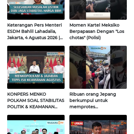
INFO
IKLAN
Keterangan Pers Menteri
Momen Kartel Meksiko
TENTANG
ESDM Bahlil Lahadalia,
Berpapasan Dengan "Los
KAMI
Jakarta, 4 Agustus 2026 |
chotas" (Polisi)
Wahana Terkini
PEDOMAN
MEDIA
SIBER
REDAKSI
KONPERS MENKO
Ribuan orang Jepang
KARIR
POLKAM SOAL STABILITAS
berkumpul untuk
POLITIK & KEAMANAN
memprotes
NASIONAL | Wahana
DISCLAIMER
pembangunan masjid
Terkini
pertama di Fujisawa
Wahana