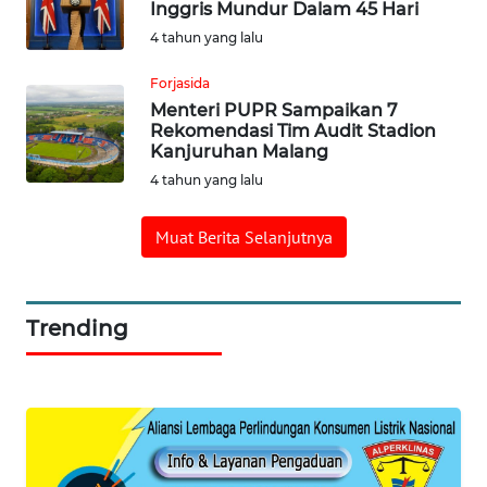
Inggris Mundur Dalam 45 Hari
SERIBU
4 tahun yang lalu
WN
Forjasida
TANGERANG
Menteri PUPR Sampaikan 7
Rekomendasi Tim Audit Stadion
Kanjuruhan Malang
WN
4 tahun yang lalu
BINJAI
Muat Berita Selanjutnya
WN
CIREBON
WN
Trending
INDRAMAYU
WN
KUNINGAN
WN