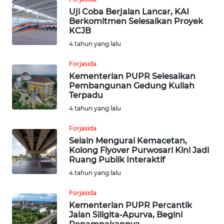
LESUNG
Uji Coba Berjalan Lancar, KAI
Berkomitmen Selesaikan Proyek
WN
KCJB
KARO
4 tahun yang lalu
WN
Forjasida
SIMALUNGUN
Kementerian PUPR Selesaikan
Pembangunan Gedung Kuliah
Terpadu
WN
4 tahun yang lalu
LABUHANBATU
Forjasida
WN
Selain Mengurai Kemacetan,
TAPANULI
Kolong Flyover Purwosari Kini Jadi
TENGAH
Ruang Publik Interaktif
4 tahun yang lalu
WN DELI
Forjasida
SERDANG
Kementerian PUPR Percantik
Jalan Siligita-Apurva, Begini
WN