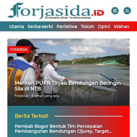
Utama
Serba-serbi
Peristiwa
Tokoh
Opini
Wahana In
WAHANA
Tutup
TV
FORJASIDA
UTAMA
SERBA-
Menteri PUPR Tinjau Bendungan Beringin
SERBI
Sila di NTB
Forjasida
|
4 tahun yang lalu
PERISTIWA
Berita Terkait
TOKOH
Pemkab Bogor Bentuk Tim Percepatan
Pembangunan Bendungan Cijurey, Target
Selesai Akhir 2027