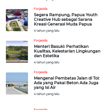
DAIRI
Forjasida
Segera Rampung, Papua Youth
WN
Creative Hub sebagai Sarana
DANAU
Kreasi Generasi Muda Papua
TOBA
4 tahun yang lalu
WN
Forjasida
NIAS
Menteri Basuki: Perhatikan
Kualitas, Kelestarian Lingkungan
dan Estetika
WN
4 tahun yang lalu
LANGKAT
Forjasida
WN
Mengenal Pembatas Jalan di Tol:
TAPANULI
Ada yang Pakai Beton Ada Juga
SELATAN
yang Isi Air
4 tahun yang lalu
WN
TANJUNG
Forjasida