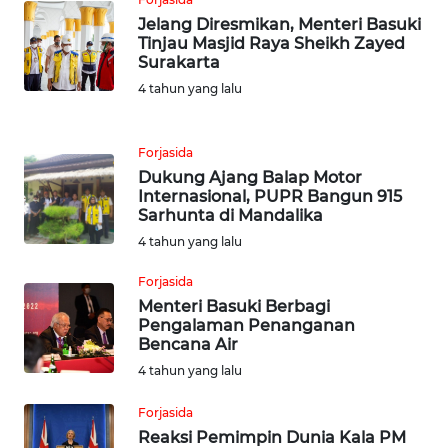
WN
Jelang Diresmikan, Menteri Basuki
TAPANULI
Tinjau Masjid Raya Sheikh Zayed
UTARA
Surakarta
4 tahun yang lalu
WN
SAMOSIR
Forjasida
Dukung Ajang Balap Motor
WN
Internasional, PUPR Bangun 915
PADANG
Sarhunta di Mandalika
LAWAS
4 tahun yang lalu
WN
Forjasida
SUMEDANG
Menteri Basuki Berbagi
Pengalaman Penanganan
Bencana Air
WN
4 tahun yang lalu
CIANJUR
Forjasida
WN
Reaksi Pemimpin Dunia Kala PM
KEPULAUAN