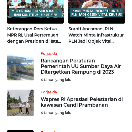
News
Regional
WN
SUMUT
Keterangan Pers Ketua
Soroti Ancaman, PLN
MPR RI, Usai Pertemuan
Watch Minta Infrastruktur
dengan Presiden di Istana
PLN Jadi Objek Vital
WN
| Wahana Terkini
Khusus | Alperklinas
JAKARTA
Research
Forjasida
Rancangan Peraturan
WN
Pemerintah UU Sumber Daya Air
JABAR
Ditargetkan Rampung di 2023
4 tahun yang lalu
WN
Forjasida
BANTEN
Wapres RI Apresiasi Pelestarian di
kawasan Candi Prambanan
WN
4 tahun yang lalu
NTT
WN