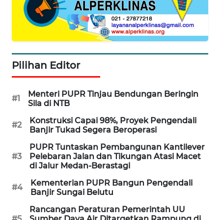
MAJALENGKA
WN
SUBANG
Pilihan Editor
WN
SUKABUMI
Menteri PUPR Tinjau Bendungan Beringin
#1
Sila di NTB
WN
PURWAKARTA
Konstruksi Capai 98%, Proyek Pengendali
#2
Banjir Tukad Segera Beroperasi
WN
PUPR Tuntaskan Pembangunan Kantilever
PRIANGAN
#3
Pelebaran Jalan dan Tikungan Atasi Macet
TIMUR
di Jalur Medan-Berastagi
Kementerian PUPR Bangun Pengendali
#4
WN
Banjir Sungai Belutu
SEMARANG
Rancangan Peraturan Pemerintah UU
#5
Sumber Daya Air Ditargetkan Rampung di