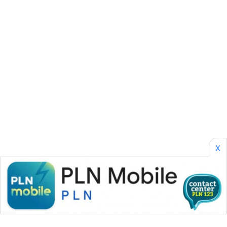
Wahana
Network
KONSUMEN
LISTRIK
MASYARAKAT
KELISTRIKAN
WALINKI
ID
X
MAWAKA
ID
MARTABAT
NET