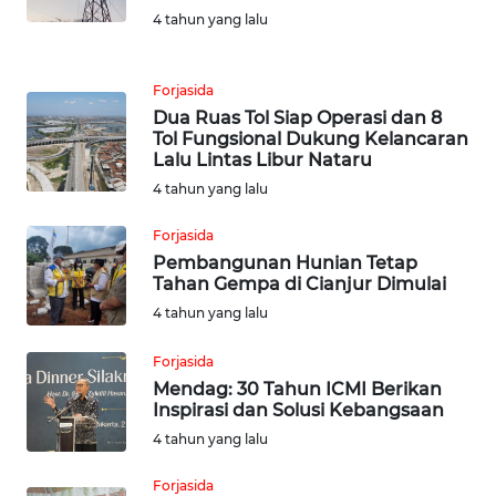
WN
4 tahun yang lalu
SULTRA
Forjasida
WN
NTB
Dua Ruas Tol Siap Operasi dan 8
Tol Fungsional Dukung Kelancaran
Lalu Lintas Libur Nataru
WN
4 tahun yang lalu
SULTENG
Forjasida
WN
Pembangunan Hunian Tetap
SULBAR
Tahan Gempa di Cianjur Dimulai
4 tahun yang lalu
WN
BABEL
Forjasida
Mendag: 30 Tahun ICMI Berikan
Inspirasi dan Solusi Kebangsaan
WN
4 tahun yang lalu
SUMBAR
Forjasida