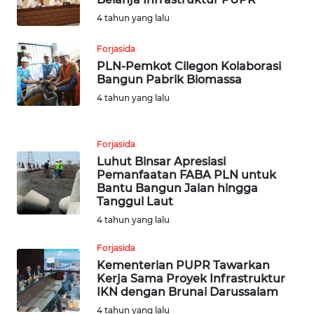
WN
JATIM
4 tahun yang lalu
Forjasida
WN
PLN-Pemkot Cilegon Kolaborasi
BALI
Bangun Pabrik Biomassa
4 tahun yang lalu
WN
KALBAR
Forjasida
WN
Luhut Binsar Apresiasi
KALTENG
Pemanfaatan FABA PLN untuk
Bantu Bangun Jalan hingga
Tanggul Laut
WN
4 tahun yang lalu
KALTARA
Forjasida
WN
Kementerian PUPR Tawarkan
KALSEL
Kerja Sama Proyek Infrastruktur
IKN dengan Brunai Darussalam
4 tahun yang lalu
WN