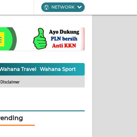
NETWORK
Wahana Travel
Wahana Sport
Wahana UMKM
Waha
Disclaimer
rending