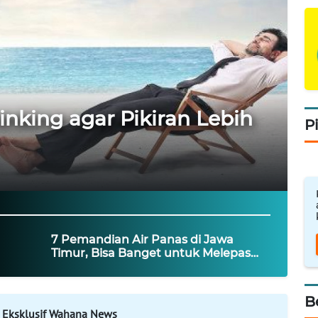
inking agar Pikiran Lebih
P
7 Pemandian Air Panas di Jawa
Timur, Bisa Banget untuk Melepas
Penat
B
 Eksklusif Wahana News