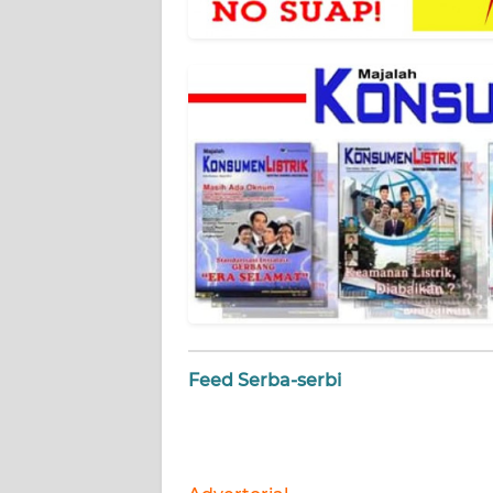
NET
FORJASIDA
TAMBANG
NEWS
JURNAL
MARITIM
FISUELRI
BERKAT
Feed Serba-serbi
NEWS
ANUGERAH
NEWS