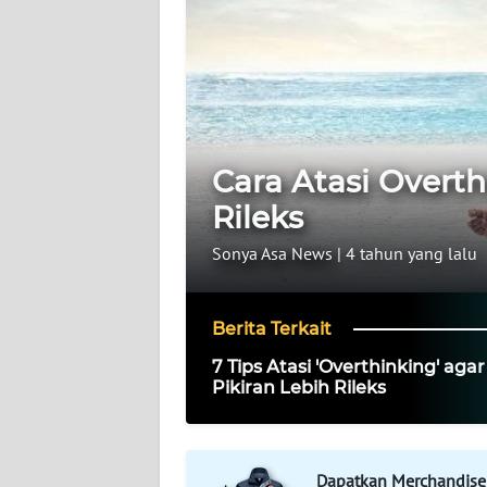
WAHANA
INFRASTRUKTUR
WAHANA
TANI
Cara Atasi Overth
WAHANA
TRAVEL
Rileks
Sonya Asa News
|
4 tahun yang lalu
WAHANA
SPORT
Berita Terkait
WAHANA
7 Tips Atasi 'Overthinking' agar
UMKM
Pikiran Lebih Rileks
WAHANA
SELEB
Dapatkan Merchandise