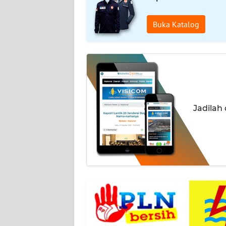
WAHANA
Buka Katalog
PERSONA
WAHANA
OTOMOTIF
WAHANA
Jadilah
HEALTH
WAHANA
DESA
WISATA
MAWAKA
MARTABAT