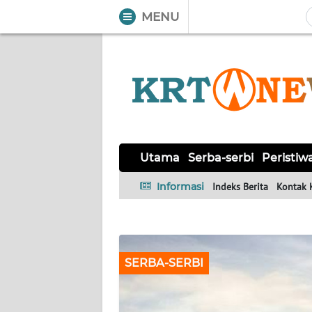
MENU
WAHANA
Tutup
TV
UTAMA
SERBA-
SERBI
Utama
Serba-serbi
Peristiw
Informasi
Indeks Berita
Kontak 
PERISTIWA
TOKOH
SERBA-SERBI
OPINI