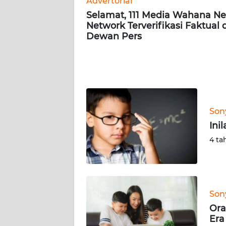
Advertorial
Selamat, 111 Media Wahana N
Network Terverifikasi Faktual 
AKHLAK
Dewan Pers
ID
SONYA
ASA
NEWS
Son
Informasi
Ini
INDEKS
4 ta
BERITA
KONTAK
KAMI
Son
Ora
INFO
Era
IKLAN