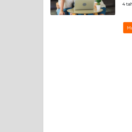
4 ta
TENTANG
KAMI
Mu
PEDOMAN
MEDIA
SIBER
REDAKSI
KARIR
DISCLAIMER
Wahana
News
Regional