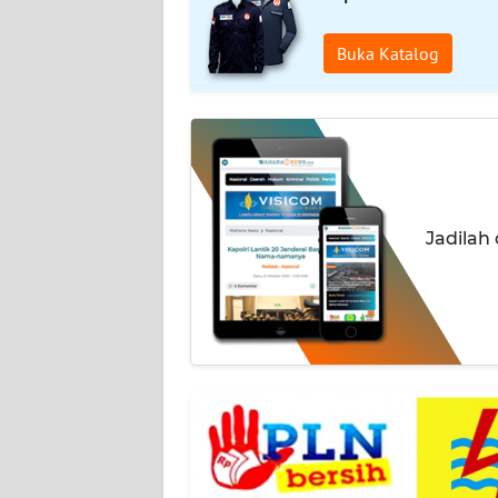
WAHANA
Buka Katalog
PERSONA
WAHANA
OTOMOTIF
WAHANA
Jadilah
HEALTH
WAHANA
DESA
WISATA
MAWAKA
MARTABAT