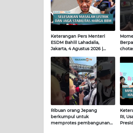
WN
PAPUA
WN
PAPUA
Keterangan Pers Menteri
Momen
BARAT
ESDM Bahlil Lahadalia,
Berpa
Jakarta, 4 Agustus 2026 |
chotas
WN
Wahana Terkini
RIAU
WN
SERAMBI
WN
JAMBI
Ribuan orang Jepang
Keter
berkumpul untuk
RI, U
WN
memprotes pembangunan
Presi
SULTRA
masjid pertama di Fujisawa
Terkin