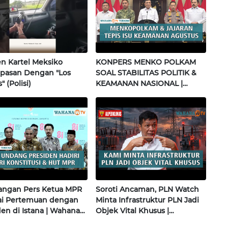
 Kartel Meksiko
KONPERS MENKO POLKAM
pasan Dengan "Los
SOAL STABILITAS POLITIK &
" (Polisi)
KEAMANAN NASIONAL |
Wahana Terkini
angan Pers Ketua MPR
Soroti Ancaman, PLN Watch
sai Pertemuan dengan
Minta Infrastruktur PLN Jadi
den di Istana | Wahana
Objek Vital Khusus |
i
Alperklinas Research