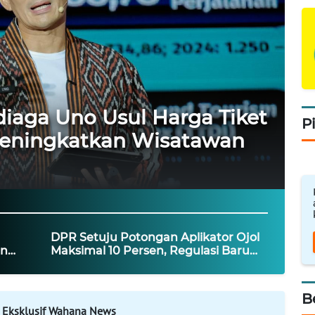
iaga Uno Usul Harga Tiket
P
eningkatkan Wisatawan
DPR Setuju Potongan Aplikator Ojol
an
Maksimal 10 Persen, Regulasi Baru
ntasan
Ditagih
B
 Eksklusif Wahana News