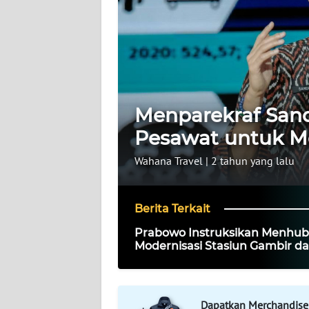
WAHANA
INFRASTRUKTUR
WAHANA
TANI
Menparekraf Sand
WAHANA
TRAVEL
Pesawat untuk M
Wahana Travel
|
2 tahun yang lalu
WAHANA
SPORT
Berita Terkait
WAHANA
Prabowo Instruksikan Menhub
UMKM
Modernisasi Stasiun Gambir d
Percepatan Penanganan Perli
Sebidang
WAHANA
SELEB
Dapatkan Merchandise