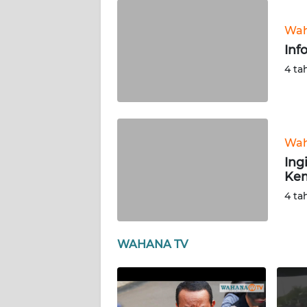
WN
SUMUT
Wah
Inf
WN
4 ta
JAKARTA
WN
JABAR
Wah
Ing
WN
Kem
BANTEN
4 ta
WN
NTT
WAHANA TV
WN
KEPRI