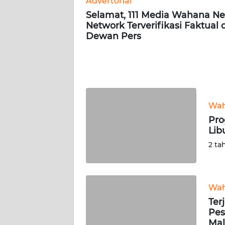
Advertorial
Selamat, 111 Media Wahana N
Network Terverifikasi Faktual 
AKHLAK
Dewan Pers
ID
SONYA
ASA
NEWS
Wah
Informasi
Pro
Lib
INDEKS
2 ta
BERITA
KONTAK
KAMI
Wah
Ter
Pes
INFO
Mal
IKLAN