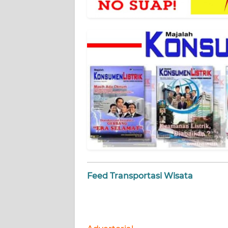
NET
FORJASIDA
TAMBANG
NEWS
JURNAL
MARITIM
FISUELRI
BERKAT
Feed Transportasi Wisata
NEWS
ANUGERAH
NEWS