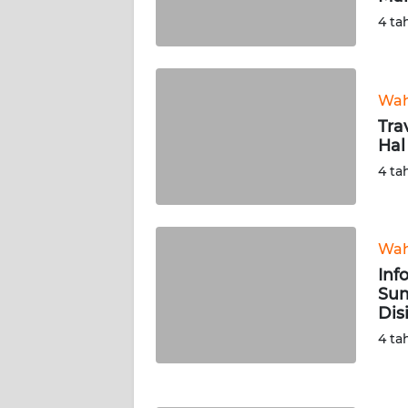
4 ta
TENTANG
KAMI
Wah
PEDOMAN
Tra
MEDIA
Hal
SIBER
4 ta
REDAKSI
KARIR
Wah
Inf
Sum
DISCLAIMER
Dis
4 ta
Wahana
News
Regional