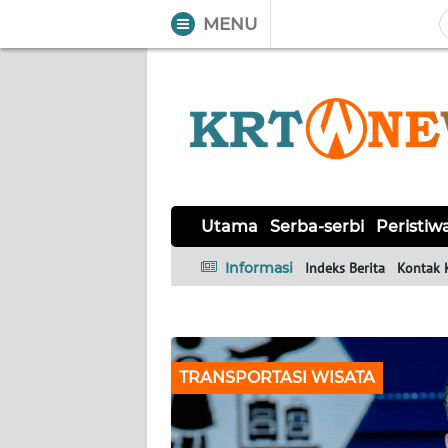
MENU
WAHANA
Tutup
TV
UTAMA
SERBA-
SERBI
Utama
Serba-serbi
Peristiw
Informasi
Indeks Berita
Kontak 
PERISTIWA
TOKOH
TRANSPORTASI WISATA
OPINI