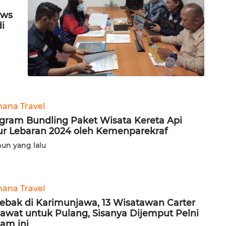
ews
di
ana Travel
gram Bundling Paket Wisata Kereta Api
ur Lebaran 2024 oleh Kemenparekraf
hun yang lalu
ana Travel
jebak di Karimunjawa, 13 Wisatawan Carter
awat untuk Pulang, Sisanya Dijemput Pelni
am ini