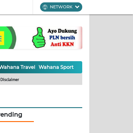
NETWORK
Wahana Travel
Wahana Sport
Wahana UMKM
Waha
Disclaimer
rending