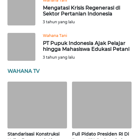
Wahana Tani
ANUGERAH
Mengatasi Krisis Regenerasi di
Sektor Pertanian Indonesia
NEWS
3 tahun yang lalu
AKHLAK
Wahana Tani
ID
PT Pupuk Indonesia Ajak Pelajar
hingga Mahasiswa Edukasi Petani
SONYA
3 tahun yang lalu
ASA
WAHANA TV
NEWS
Informasi
INDEKS
BERITA
KONTAK
KAMI
Standarisasi Konstruksi
Full Pidato Presiden RI Di