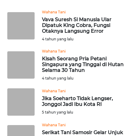
WN
SUMSEL
Wahana Tani
Vava Suresh Si Manusia Ular
WN
Dipatuk King Cobra, Fungsi
Otaknya Langsung Error
BENGKULU
4 tahun yang lalu
WN
Wahana Tani
LAMPUNG
Kisah Seorang Pria Petani
Singapura yang Tinggal di Hutan
WN
Selama 30 Tahun
JATENG
4 tahun yang lalu
Wahana Tani
WN
Jika Soeharto Tidak Lengser,
NUSANTARA
Jonggol Jadi Ibu Kota RI
5 tahun yang lalu
WN
JOGJA
Wahana Tani
Serikat Tani Samosir Gelar Unjuk