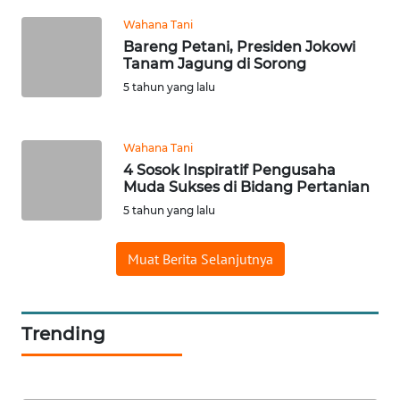
KALTIM
Wahana Tani
Bareng Petani, Presiden Jokowi
Tanam Jagung di Sorong
WN
SULSEL
5 tahun yang lalu
WN
Wahana Tani
GORONTALO
4 Sosok Inspiratif Pengusaha
Muda Sukses di Bidang Pertanian
WN
5 tahun yang lalu
SULUT
Muat Berita Selanjutnya
WN
MALUKU
WN
Trending
MALUT
WN