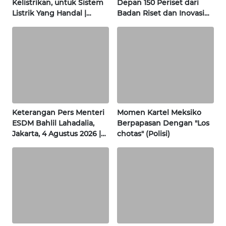
Kelistrikan, untuk Sistem
Depan 150 Periset dari
Listrik Yang Handal |
Badan Riset dan Inovasi
INFO
Konsumen Dignity
Nasional | Wahana Terkini
IKLAN
TENTANG
KAMI
PEDOMAN
MEDIA
SIBER
Keterangan Pers Menteri
Momen Kartel Meksiko
ESDM Bahlil Lahadalia,
Berpapasan Dengan "Los
Jakarta, 4 Agustus 2026 |
chotas" (Polisi)
REDAKSI
Wahana Terkini
KARIR
DISCLAIMER
Wahana