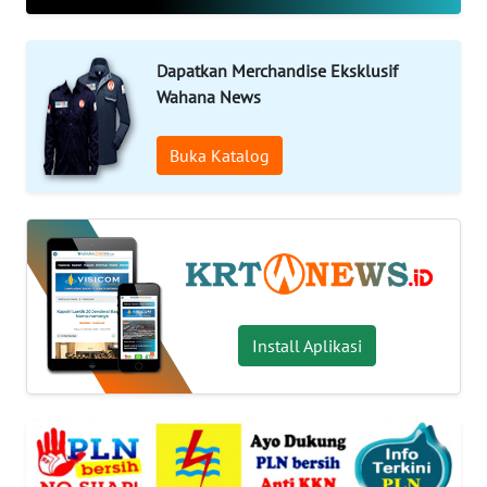
OPINI
WAHANA
Dapatkan Merchandise Eksklusif
INFRASTRUKTUR
Wahana News
WAHANA
Buka Katalog
TANI
WAHANA
TRAVEL
WAHANA
Install Aplikasi
SPORT
WAHANA
UMKM