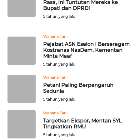
WN
Rasa, Ini Tuntutan Mereka ke
JATIM
Bupati dan DPRD!
5 tahun yang lalu
WN
BALI
Wahana Tani
Pejabat ASN Eselon I Berseragam
WN
Kostranas NasDem, Kementan
KALBAR
Minta Maaf
5 tahun yang lalu
WN
KALTENG
Wahana Tani
Petani Paling Berpengaruh
Sedunia
WN
5 tahun yang lalu
KALTARA
Wahana Tani
WN
Targetkan Ekspor, Mentan SYL
KALSEL
Tingkatkan RMU
5 tahun yang lalu
WN