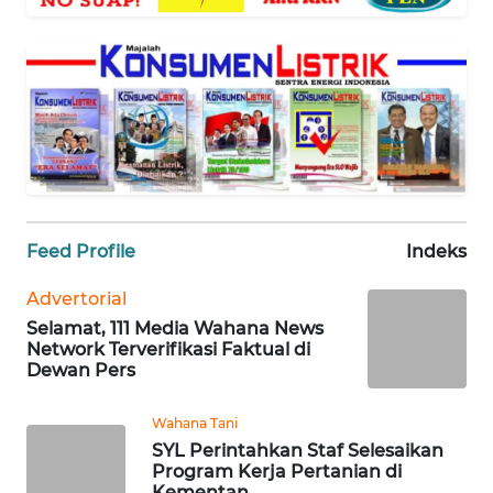
WAHANA
SELEB
WAHANA
PERSONA
WAHANA
OTOMOTIF
Feed Profile
Indeks
WAHANA
HEALTH
Advertorial
Selamat, 111 Media Wahana News
Network Terverifikasi Faktual di
WAHANA
Dewan Pers
DESA
WISATA
Wahana Tani
SYL Perintahkan Staf Selesaikan
Program Kerja Pertanian di
MAWAKA
Kementan