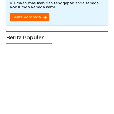
LESUNG
Kirimkan masukan dan tanggapan anda sebagai
konsumen kepada kami.
WN
Suara Pembaca
KARO
WN
Berita Populer
SIMALUNGUN
WN
LABUHANBATU
WN
TAPANULI
TENGAH
WN DELI
SERDANG
WN