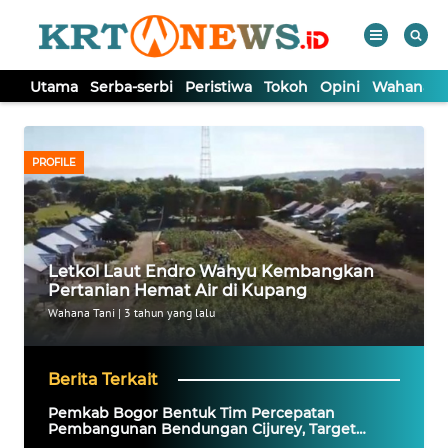
Utama
Serba-serbi
Peristiwa
Tokoh
Opini
Wahana In
WAHANA
Tutup
TV
PROFILE
UTAMA
SERBA-
Letkol Laut Endro Wahyu Kembangkan
SERBI
Pertanian Hemat Air di Kupang
Wahana Tani
|
3 tahun yang lalu
PERISTIWA
Berita Terkait
TOKOH
Pemkab Bogor Bentuk Tim Percepatan
Pembangunan Bendungan Cijurey, Target
Selesai Akhir 2027