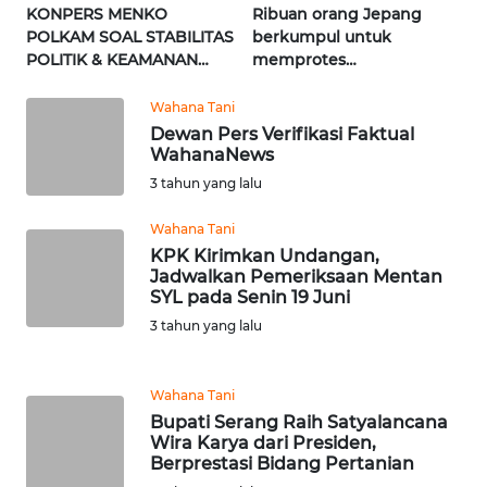
News
KONPERS MENKO
Ribuan orang Jepang
Regional
POLKAM SOAL STABILITAS
berkumpul untuk
POLITIK & KEAMANAN
memprotes
WN
NASIONAL | Wahana
pembangunan masjid
SUMUT
Terkini
pertama di Fujisawa
Wahana Tani
Dewan Pers Verifikasi Faktual
WahanaNews
WN
JAKARTA
3 tahun yang lalu
Wahana Tani
WN
KPK Kirimkan Undangan,
JABAR
Jadwalkan Pemeriksaan Mentan
SYL pada Senin 19 Juni
WN
3 tahun yang lalu
BANTEN
Wahana Tani
WN
Bupati Serang Raih Satyalancana
NTT
Wira Karya dari Presiden,
Berprestasi Bidang Pertanian
WN