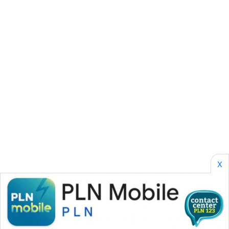
MAJALENGKA
WN
SUBANG
WN
SUKABUMI
WN
PURWAKARTA
WN
PRIANGAN
X
TIMUR
WN
SEMARANG