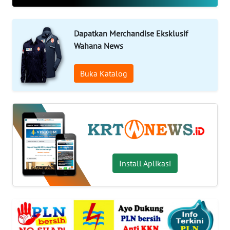
OPINI
WAHANA
Dapatkan Merchandise Eksklusif
INFRASTRUKTUR
Wahana News
WAHANA
Buka Katalog
TANI
WAHANA
TRAVEL
WAHANA
Install Aplikasi
SPORT
WAHANA
UMKM