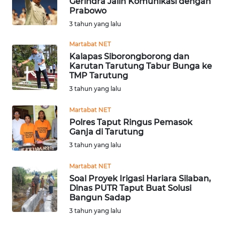
LESUNG
Gerindra Jalin Komunikasi dengan
Prabowo
3 tahun yang lalu
WN
KARO
Martabat NET
Kalapas Siborongborong dan
WN
Karutan Tarutung Tabur Bunga ke
SIMALUNGUN
TMP Tarutung
3 tahun yang lalu
WN
Martabat NET
LABUHANBATU
Polres Taput Ringus Pemasok
Ganja di Tarutung
WN
3 tahun yang lalu
TAPANULI
TENGAH
Martabat NET
Soal Proyek Irigasi Hariara Silaban,
WN DELI
Dinas PUTR Taput Buat Solusi
SERDANG
Bangun Sadap
3 tahun yang lalu
WN