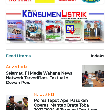
WAHANA
SELEB
WAHANA
PERSONA
WAHANA
OTOMOTIF
Feed Utama
Indeks
WAHANA
HEALTH
Advertorial
Selamat, 111 Media Wahana News
Network Terverifikasi Faktual di
WAHANA
Dewan Pers
DESA
WISATA
Martabat NET
Polres Taput Apel Pasukan
Operasi Mantap Brata Toba
MAWAKA
2023/2024 di Terminal Tarutung