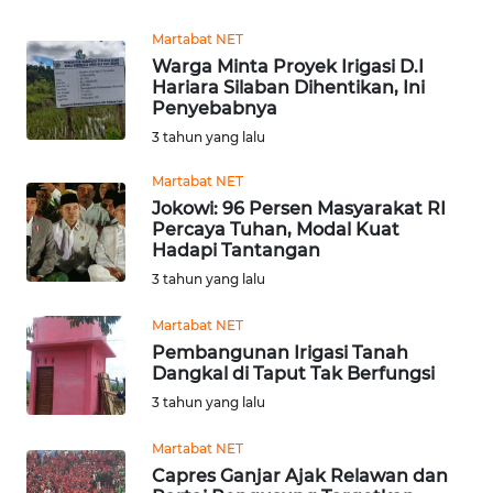
TEBING
Martabat NET
TINGGI
Warga Minta Proyek Irigasi D.I
Hariara Silaban Dihentikan, Ini
WN
Penyebabnya
PAKPAK
3 tahun yang lalu
WN
Martabat NET
KARAWANG
Jokowi: 96 Persen Masyarakat RI
Percaya Tuhan, Modal Kuat
Hadapi Tantangan
WN
3 tahun yang lalu
BEKASI
Martabat NET
WN
Pembangunan Irigasi Tanah
BOGOR
Dangkal di Taput Tak Berfungsi
3 tahun yang lalu
WN
DEPOK
Martabat NET
Capres Ganjar Ajak Relawan dan