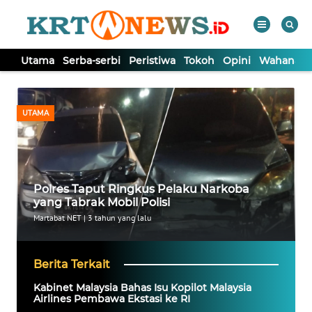
Utama
Serba-serbi
Peristiwa
Tokoh
Opini
Wahana In
WAHANA
Tutup
TV
UTAMA
UTAMA
SERBA-
Polres Taput Ringkus Pelaku Narkoba
SERBI
yang Tabrak Mobil Polisi
Martabat NET
|
3 tahun yang lalu
PERISTIWA
Berita Terkait
TOKOH
Kabinet Malaysia Bahas Isu Kopilot Malaysia
Airlines Pembawa Ekstasi ke RI