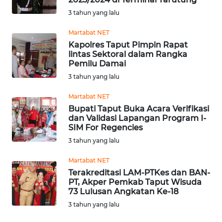
3 tahun yang lalu
MARTABAT
NET
Martabat NET
Kapolres Taput Pimpin Rapat
lintas Sektoral dalam Rangka
FORJASIDA
Pemilu Damai
3 tahun yang lalu
TAMBANG
Martabat NET
NEWS
Bupati Taput Buka Acara Verifikasi
dan Validasi Lapangan Program I-
JURNAL
SIM For Regencies
MARITIM
3 tahun yang lalu
Martabat NET
FISUELRI
Terakreditasi LAM-PTKes dan BAN-
PT, Akper Pemkab Taput Wisuda
73 Lulusan Angkatan Ke-18
BERKAT
3 tahun yang lalu
NEWS