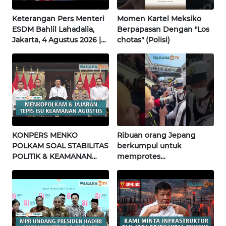
INFO
Keterangan Pers Menteri
Momen Kartel Meksiko
IKLAN
ESDM Bahlil Lahadalia,
Berpapasan Dengan "Los
Jakarta, 4 Agustus 2026 |
chotas" (Polisi)
Wahana Terkini
TENTANG
KAMI
PEDOMAN
MEDIA
SIBER
KONPERS MENKO
Ribuan orang Jepang
REDAKSI
POLKAM SOAL STABILITAS
berkumpul untuk
POLITIK & KEAMANAN
memprotes
KARIR
NASIONAL | Wahana
pembangunan masjid
Terkini
pertama di Fujisawa
DISCLAIMER
Wahana