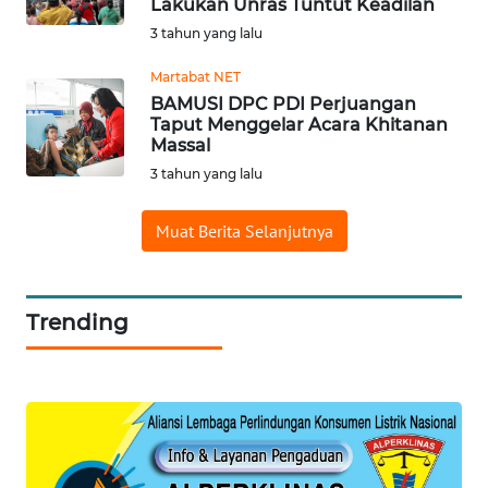
Lakukan Unras Tuntut Keadilan
SERIBU
3 tahun yang lalu
Martabat NET
WN
TANGERANG
BAMUSI DPC PDI Perjuangan
Taput Menggelar Acara Khitanan
Massal
WN
3 tahun yang lalu
BINJAI
Muat Berita Selanjutnya
WN
CIREBON
Trending
WN
INDRAMAYU
WN
KUNINGAN
WN