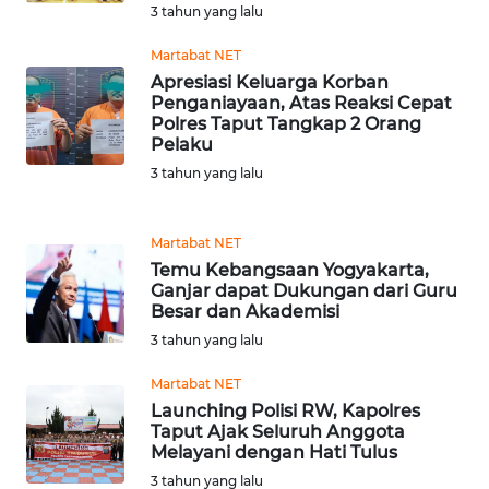
WN
3 tahun yang lalu
JATIM
Martabat NET
Apresiasi Keluarga Korban
WN
Penganiayaan, Atas Reaksi Cepat
BALI
Polres Taput Tangkap 2 Orang
Pelaku
WN
3 tahun yang lalu
KALBAR
Martabat NET
WN
KALTENG
Temu Kebangsaan Yogyakarta,
Ganjar dapat Dukungan dari Guru
Besar dan Akademisi
WN
3 tahun yang lalu
KALTARA
Martabat NET
WN
Launching Polisi RW, Kapolres
KALSEL
Taput Ajak Seluruh Anggota
Melayani dengan Hati Tulus
3 tahun yang lalu
WN