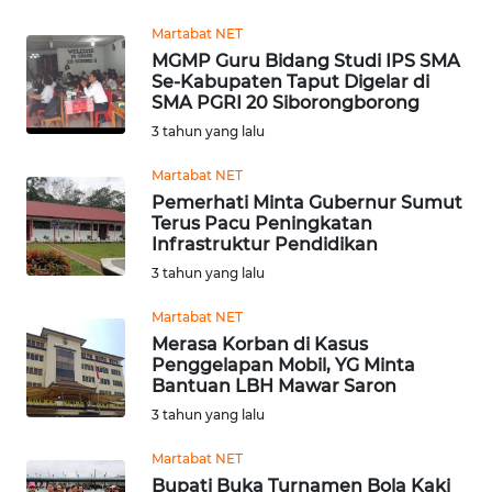
WN
SULTRA
Martabat NET
MGMP Guru Bidang Studi IPS SMA
Se-Kabupaten Taput Digelar di
WN
SMA PGRI 20 Siborongborong
NTB
3 tahun yang lalu
WN
Martabat NET
SULTENG
Pemerhati Minta Gubernur Sumut
Terus Pacu Peningkatan
Infrastruktur Pendidikan
WN
3 tahun yang lalu
SULBAR
Martabat NET
WN
Merasa Korban di Kasus
BABEL
Penggelapan Mobil, YG Minta
Bantuan LBH Mawar Saron
3 tahun yang lalu
WN
SUMBAR
Martabat NET
Bupati Buka Turnamen Bola Kaki