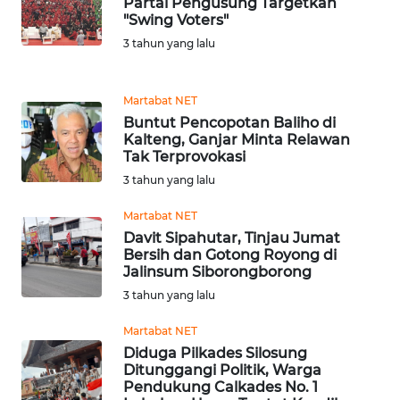
Partai Pengusung Targetkan
WN
"Swing Voters"
TAPANULI
3 tahun yang lalu
UTARA
WN
Martabat NET
SAMOSIR
Buntut Pencopotan Baliho di
Kalteng, Ganjar Minta Relawan
Tak Terprovokasi
WN
3 tahun yang lalu
PADANG
LAWAS
Martabat NET
Davit Sipahutar, Tinjau Jumat
WN
Bersih dan Gotong Royong di
SUMEDANG
Jalinsum Siborongborong
3 tahun yang lalu
WN
Martabat NET
CIANJUR
Diduga Pilkades Silosung
Ditunggangi Politik, Warga
WN
Pendukung Calkades No. 1
KEPULAUAN