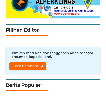
MAJALENGKA
WN
SUBANG
Pilihan Editor
WN
SUKABUMI
WN
Kirimkan masukan dan tanggapan anda sebagai
PURWAKARTA
konsumen kepada kami.
Suara Pembaca
WN
PRIANGAN
TIMUR
Berita Populer
WN
SEMARANG