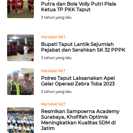
WN
Putra dan Bola Volly Putri Piala
SUMSEL
Ketua TP PKK Taput
3 tahun yang lalu
WN
BENGKULU
Martabat NET
Bupati Taput Lantik Sejumlah
WN
Pejabat dan Serahkan SK 32 PPPK
LAMPUNG
3 tahun yang lalu
WN
Martabat NET
JATENG
Polres Taput Laksanakan Apel
Gelar Operasi Zebra Toba 2023
WN
3 tahun yang lalu
NUSANTARA
Martabat NET
Resmikan Sampoerna Academy
WN
Surabaya, Khofifah Optimis
JOGJA
Meningkatkan Kualitas SDM di
Jatim