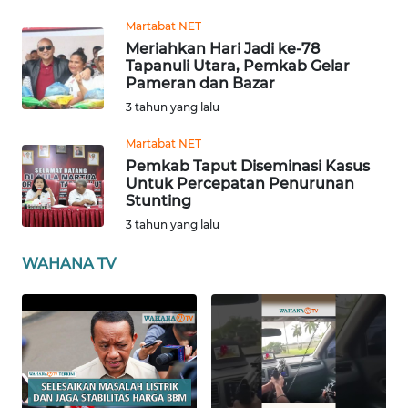
ANUGERAH
Martabat NET
NEWS
Meriahkan Hari Jadi ke-78
Tapanuli Utara, Pemkab Gelar
Pameran dan Bazar
AKHLAK
3 tahun yang lalu
ID
Martabat NET
Pemkab Taput Diseminasi Kasus
SONYA
Untuk Percepatan Penurunan
ASA
Stunting
NEWS
3 tahun yang lalu
Informasi
WAHANA TV
INDEKS
BERITA
KONTAK
KAMI