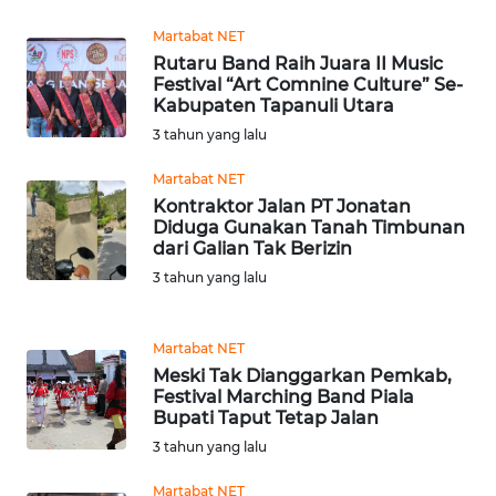
KALTIM
Martabat NET
Rutaru Band Raih Juara II Music
WN
Festival “Art Comnine Culture” Se-
SULSEL
Kabupaten Tapanuli Utara
3 tahun yang lalu
WN
Martabat NET
GORONTALO
Kontraktor Jalan PT Jonatan
Diduga Gunakan Tanah Timbunan
WN
dari Galian Tak Berizin
SULUT
3 tahun yang lalu
WN
MALUKU
Martabat NET
Meski Tak Dianggarkan Pemkab,
Festival Marching Band Piala
WN
Bupati Taput Tetap Jalan
MALUT
3 tahun yang lalu
WN
Martabat NET