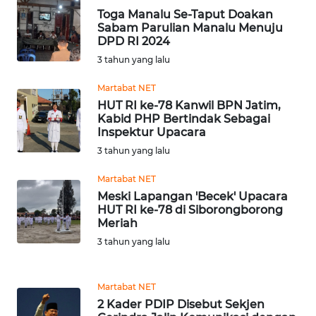
DAIRI
Toga Manalu Se-Taput Doakan
Sabam Parulian Manalu Menuju
DPD RI 2024
WN
3 tahun yang lalu
DANAU
TOBA
Martabat NET
HUT RI ke-78 Kanwil BPN Jatim,
WN
Kabid PHP Bertindak Sebagai
NIAS
Inspektur Upacara
3 tahun yang lalu
WN
Martabat NET
LANGKAT
Meski Lapangan 'Becek' Upacara
HUT RI ke-78 di Siborongborong
WN
Meriah
TAPANULI
3 tahun yang lalu
SELATAN
WN
Martabat NET
TANJUNG
2 Kader PDIP Disebut Sekjen