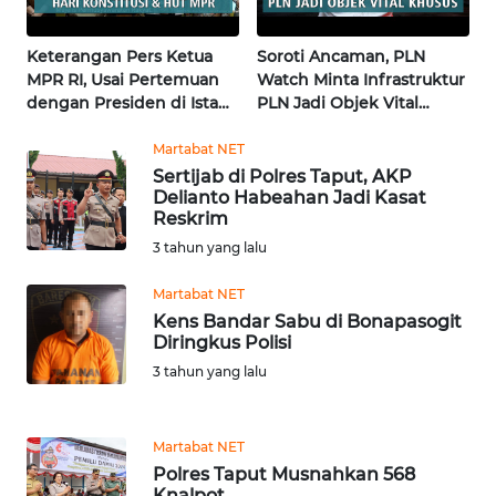
News
Regional
Keterangan Pers Ketua
Soroti Ancaman, PLN
WN
MPR RI, Usai Pertemuan
Watch Minta Infrastruktur
SUMUT
dengan Presiden di Istana
PLN Jadi Objek Vital
| Wahana Terkini
Khusus | Alperklinas
Research
Martabat NET
WN
Sertijab di Polres Taput, AKP
JAKARTA
Delianto Habeahan Jadi Kasat
Reskrim
WN
3 tahun yang lalu
JABAR
Martabat NET
Kens Bandar Sabu di Bonapasogit
WN
Diringkus Polisi
BANTEN
3 tahun yang lalu
WN
NTT
Martabat NET
Polres Taput Musnahkan 568
WN
Knalpot