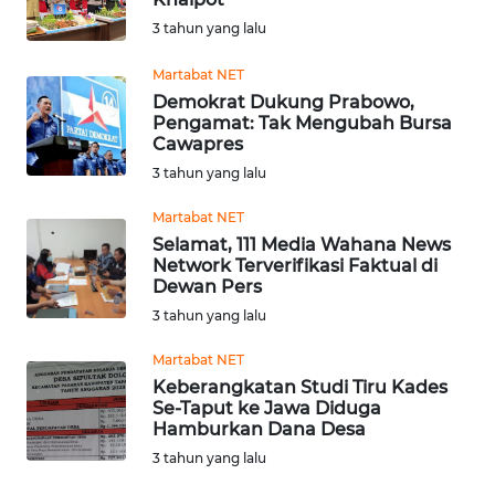
KEPRI
3 tahun yang lalu
WN
Martabat NET
PAPUA
Demokrat Dukung Prabowo,
Pengamat: Tak Mengubah Bursa
Cawapres
WN
3 tahun yang lalu
PAPUA
BARAT
Martabat NET
Selamat, 111 Media Wahana News
WN
Network Terverifikasi Faktual di
RIAU
Dewan Pers
3 tahun yang lalu
WN
Martabat NET
SERAMBI
Keberangkatan Studi Tiru Kades
Se-Taput ke Jawa Diduga
WN
Hamburkan Dana Desa
JAMBI
3 tahun yang lalu