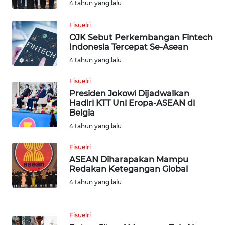
4 tahun yang lalu
KEPRI
Fisuelri
WN
OJK Sebut Perkembangan Fintech
PAPUA
Indonesia Tercepat Se-Asean
4 tahun yang lalu
WN
PAPUA
Fisuelri
BARAT
Presiden Jokowi Dijadwalkan
Hadiri KTT Uni Eropa-ASEAN di
Belgia
WN
4 tahun yang lalu
RIAU
Fisuelri
WN
ASEAN Diharapakan Mampu
SERAMBI
Redakan Ketegangan Global
4 tahun yang lalu
WN
JAMBI
Fisuelri