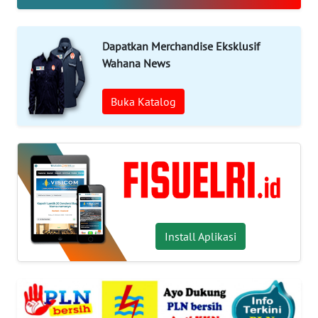
OPINI
WAHANA
Dapatkan Merchandise Eksklusif
INFRASTRUKTUR
Wahana News
WAHANA
Buka Katalog
TANI
WAHANA
TRAVEL
WAHANA
SPORT
Install Aplikasi
WAHANA
UMKM