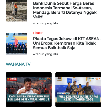
Bank Dunia Sebut Harga Beras
ANUGERAH
Indonesia Termahal Se-Asean,
NEWS
Mendag: Berarti Datanya Nggak
Valid!
4 tahun yang lalu
AKHLAK
ID
Fisuelri
Pidato Tegas Jokowi di KTT ASEAN-
Uni Eropa: Kemitraan Kita Tidak
SONYA
Semua Baik-baik Saja
ASA
4 tahun yang lalu
NEWS
WAHANA TV
Informasi
INDEKS
BERITA
KONTAK
KAMI