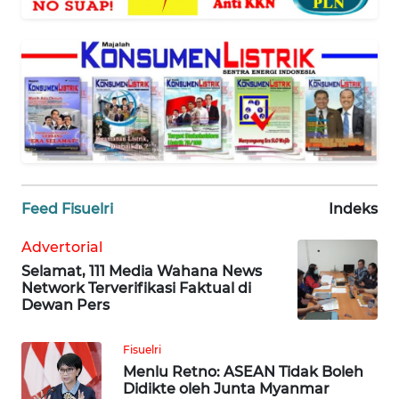
WAHANA
SELEB
WAHANA
PERSONA
WAHANA
OTOMOTIF
Feed Fisuelri
Indeks
WAHANA
HEALTH
Advertorial
Selamat, 111 Media Wahana News
Network Terverifikasi Faktual di
WAHANA
Dewan Pers
DESA
WISATA
Fisuelri
Menlu Retno: ASEAN Tidak Boleh
MAWAKA
Didikte oleh Junta Myanmar