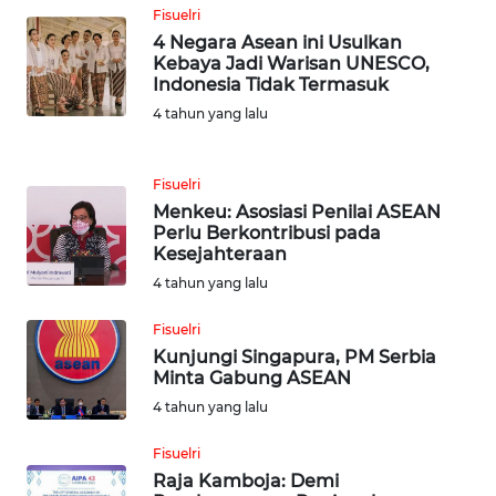
Fisuelri
KALTIM
4 Negara Asean ini Usulkan
Kebaya Jadi Warisan UNESCO,
WN
Indonesia Tidak Termasuk
SULSEL
4 tahun yang lalu
WN
GORONTALO
Fisuelri
Menkeu: Asosiasi Penilai ASEAN
Perlu Berkontribusi pada
WN
Kesejahteraan
SULUT
4 tahun yang lalu
WN
Fisuelri
MALUKU
Kunjungi Singapura, PM Serbia
Minta Gabung ASEAN
WN
4 tahun yang lalu
MALUT
Fisuelri
Raja Kamboja: Demi
WN