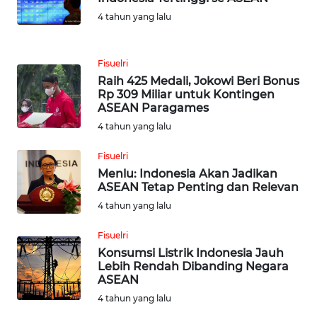
WN
JATIM
4 tahun yang lalu
WN
Fisuelri
BALI
Raih 425 Medali, Jokowi Beri Bonus
Rp 309 Miliar untuk Kontingen
WN
ASEAN Paragames
KALBAR
4 tahun yang lalu
Fisuelri
WN
Menlu: Indonesia Akan Jadikan
KALTENG
ASEAN Tetap Penting dan Relevan
4 tahun yang lalu
WN
KALTARA
Fisuelri
Konsumsi Listrik Indonesia Jauh
WN
Lebih Rendah Dibanding Negara
KALSEL
ASEAN
4 tahun yang lalu
WN