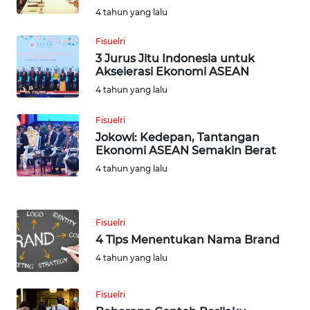
LESUNG
4 tahun yang lalu
WN
Fisuelri
KARO
3 Jurus Jitu Indonesia untuk
Akselerasi Ekonomi ASEAN
WN
4 tahun yang lalu
SIMALUNGUN
Fisuelri
Jokowi: Kedepan, Tantangan
WN
Ekonomi ASEAN Semakin Berat
LABUHANBATU
4 tahun yang lalu
WN
TAPANULI
TENGAH
Fisuelri
4 Tips Menentukan Nama Brand
WN DELI
4 tahun yang lalu
SERDANG
Fisuelri
WN