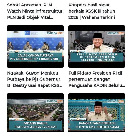
Soroti Ancaman, PLN
Konpers hasil rapat
INFO
Watch Minta Infrastruktur
berkala KSSK III tahun
IKLAN
PLN Jadi Objek Vital
2026 | Wahana Terkini
Khusus | Alperklinas
Research
TENTANG
KAMI
PEDOMAN
MEDIA
SIBER
Ngakak! Guyon Menkeu
Full Pidato Presiden RI di
Purbaya ke Pjs Gubernur
pertemuan dengan
REDAKSI
BI Destry usai Rapat KSSK
Pengusaha KADIN Seluruh
| Wahana Terkini
Indonesia | Wahana
KARIR
Terkini
DISCLAIMER
Wahana