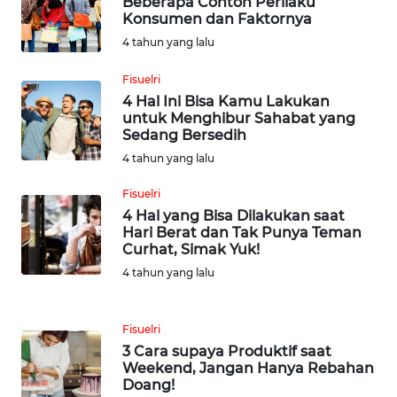
Beberapa Contoh Perilaku
TEBING
Konsumen dan Faktornya
TINGGI
4 tahun yang lalu
Fisuelri
WN
PAKPAK
4 Hal Ini Bisa Kamu Lakukan
untuk Menghibur Sahabat yang
Sedang Bersedih
WN
4 tahun yang lalu
KARAWANG
Fisuelri
WN
4 Hal yang Bisa Dilakukan saat
BEKASI
Hari Berat dan Tak Punya Teman
Curhat, Simak Yuk!
4 tahun yang lalu
WN
BOGOR
Fisuelri
WN
3 Cara supaya Produktif saat
DEPOK
Weekend, Jangan Hanya Rebahan
Doang!