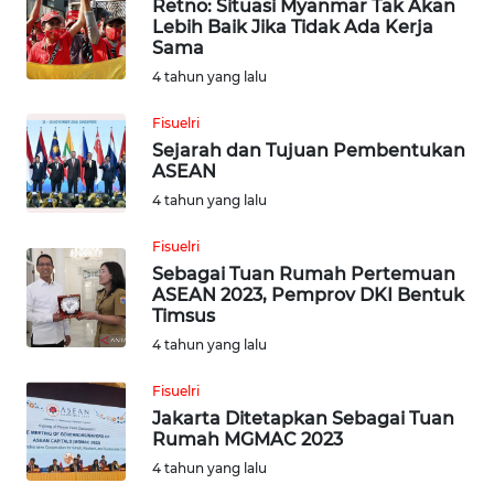
Retno: Situasi Myanmar Tak Akan
WN
Lebih Baik Jika Tidak Ada Kerja
SULTRA
Sama
4 tahun yang lalu
WN
NTB
Fisuelri
Sejarah dan Tujuan Pembentukan
ASEAN
WN
SULTENG
4 tahun yang lalu
Fisuelri
WN
Sebagai Tuan Rumah Pertemuan
SULBAR
ASEAN 2023, Pemprov DKI Bentuk
Timsus
WN
4 tahun yang lalu
BABEL
Fisuelri
Jakarta Ditetapkan Sebagai Tuan
WN
Rumah MGMAC 2023
SUMBAR
4 tahun yang lalu