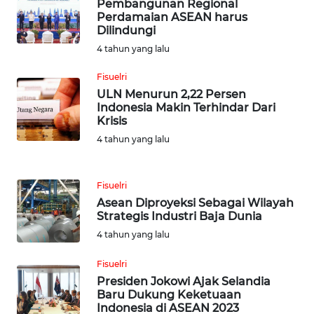
Pembangunan Regional
DAIRI
Perdamaian ASEAN harus
Dilindungi
WN
4 tahun yang lalu
DANAU
TOBA
Fisuelri
ULN Menurun 2,22 Persen
Indonesia Makin Terhindar Dari
WN
Krisis
NIAS
4 tahun yang lalu
WN
LANGKAT
Fisuelri
Asean Diproyeksi Sebagai Wilayah
Strategis Industri Baja Dunia
WN
TAPANULI
4 tahun yang lalu
SELATAN
Fisuelri
Presiden Jokowi Ajak Selandia
WN
Baru Dukung Keketuaan
TANJUNG
Indonesia di ASEAN 2023