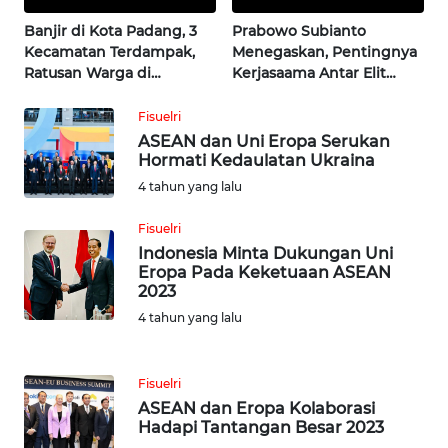
News
Regional
Banjir di Kota Padang, 3
Prabowo Subianto
Kecamatan Terdampak,
Menegaskan, Pentingnya
WN
Ratusan Warga di
Kerjasaama Antar Elit
SUMUT
Evakuasi Wahana Terkini
|Wahana Terkini
Fisuelri
ASEAN dan Uni Eropa Serukan
WN
Hormati Kedaulatan Ukraina
JAKARTA
4 tahun yang lalu
WN
Fisuelri
JABAR
Indonesia Minta Dukungan Uni
Eropa Pada Keketuaan ASEAN
2023
WN
BANTEN
4 tahun yang lalu
WN
Fisuelri
NTT
ASEAN dan Eropa Kolaborasi
Hadapi Tantangan Besar 2023
WN