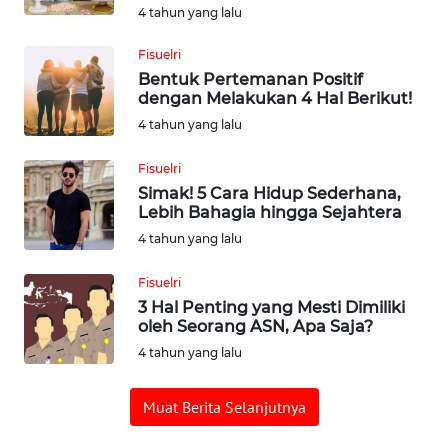
WN
4 tahun yang lalu
TAPANULI
UTARA
Fisuelri
Bentuk Pertemanan Positif
dengan Melakukan 4 Hal Berikut!
WN
4 tahun yang lalu
SAMOSIR
Fisuelri
WN
Simak! 5 Cara Hidup Sederhana,
PADANG
Lebih Bahagia hingga Sejahtera
LAWAS
4 tahun yang lalu
WN
Fisuelri
SUMEDANG
3 Hal Penting yang Mesti Dimiliki
oleh Seorang ASN, Apa Saja?
WN
4 tahun yang lalu
CIANJUR
Muat Berita Selanjutnya
WN
KEPULAUAN