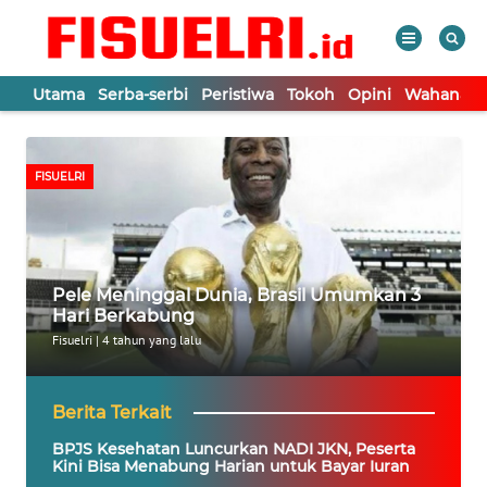
Utama
Serba-serbi
Peristiwa
Tokoh
Opini
Wahana In
WAHANA
Tutup
TV
FISUELRI
UTAMA
SERBA-
Pele Meninggal Dunia, Brasil Umumkan 3
SERBI
Hari Berkabung
Fisuelri
|
4 tahun yang lalu
PERISTIWA
Berita Terkait
TOKOH
BPJS Kesehatan Luncurkan NADI JKN, Peserta
Kini Bisa Menabung Harian untuk Bayar Iuran