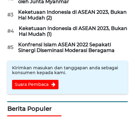
oleh Junta Myanmar
MAJALENGKA
Keketuaan Indonesia di ASEAN 2023, Bukan
#3
Hal Mudah (2)
WN
SUBANG
Keketuaan Indonesia di ASEAN 2023, Bukan
#4
Hal Mudah (1)
WN
Konfrensi Islam ASEAN 2022 Sepakati
#5
SUKABUMI
Sinergi Diseminasi Moderasi Beragama
WN
Kirimkan masukan dan tanggapan anda sebagai
PURWAKARTA
konsumen kepada kami.
Suara Pembaca
WN
PRIANGAN
TIMUR
Berita Populer
WN
SEMARANG