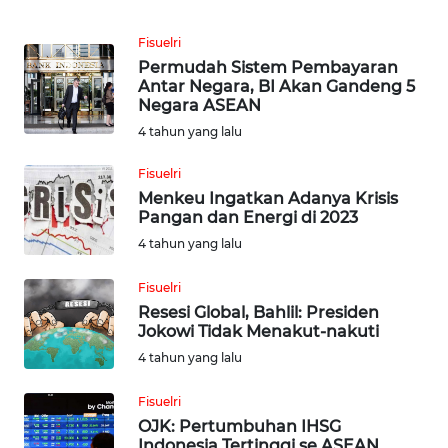
WN
SUMSEL
Fisuelri
Permudah Sistem Pembayaran
WN
Antar Negara, BI Akan Gandeng 5
BENGKULU
Negara ASEAN
4 tahun yang lalu
WN
Fisuelri
LAMPUNG
Menkeu Ingatkan Adanya Krisis
Pangan dan Energi di 2023
WN
4 tahun yang lalu
JATENG
Fisuelri
WN
Resesi Global, Bahlil: Presiden
NUSANTARA
Jokowi Tidak Menakut-nakuti
4 tahun yang lalu
WN
JOGJA
Fisuelri
OJK: Pertumbuhan IHSG
Indonesia Tertinggi se ASEAN