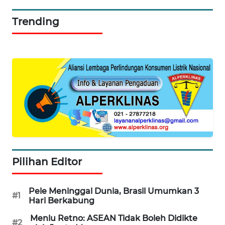
SERIBU
Trending
WN
TANGERANG
WN
BINJAI
WN
CIREBON
WN
INDRAMAYU
Pilihan Editor
WN
Pele Meninggal Dunia, Brasil Umumkan 3
#1
KUNINGAN
Hari Berkabung
Menlu Retno: ASEAN Tidak Boleh Didikte
WN
#2