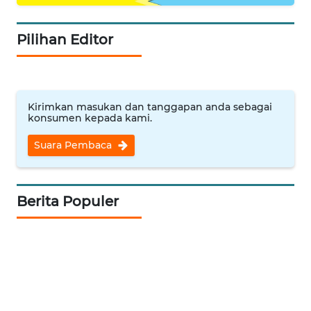
LESUNG
Pilihan Editor
WN
KARO
WN
SIMALUNGUN
Kirimkan masukan dan tanggapan anda sebagai
konsumen kepada kami.
WN
Suara Pembaca
LABUHANBATU
WN
Berita Populer
TAPANULI
TENGAH
WN DELI
SERDANG
WN