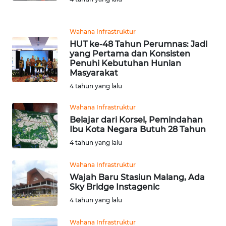
WN
SUMSEL
Wahana Infrastruktur
WN
HUT ke-48 Tahun Perumnas: Jadi
BENGKULU
yang Pertama dan Konsisten
Penuhi Kebutuhan Hunian
Masyarakat
WN
4 tahun yang lalu
LAMPUNG
Wahana Infrastruktur
WN
Belajar dari Korsel, Pemindahan
JATENG
Ibu Kota Negara Butuh 28 Tahun
4 tahun yang lalu
WN
NUSANTARA
Wahana Infrastruktur
Wajah Baru Stasiun Malang, Ada
Sky Bridge Instagenic
WN
JOGJA
4 tahun yang lalu
Wahana Infrastruktur