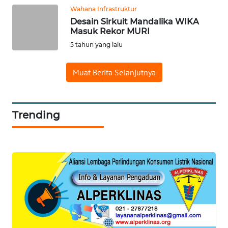
DAIRI
Wahana Infrastruktur
Desain Sirkuit Mandalika WIKA
Masuk Rekor MURI
WN
5 tahun yang lalu
DANAU
TOBA
Muat Berita Selanjutnya
WN
NIAS
Trending
WN
LANGKAT
WN
TAPANULI
SELATAN
WN
TANJUNG