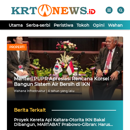
Utama
Serba-serbi
Peristiwa
Tokoh
Opini
Wahana In
WAHANA
Tutup
TV
PROPERTI
UTAMA
SERBA-
Menteri PUPR Apresiasi Rencana Korsel
SERBI
Bangun Sistem Air Bersih di IKN
Wahana Infrastruktur
|
4 tahun yang lalu
PERISTIWA
Berita Terkait
TOKOH
Proyek Kereta Api Kaltara-Otorita IKN Bakal
Dibangun, MARTABAT Prabowo-Gibran: Harus
Dipastikan Tersambung ke Malaysia dan Brunai