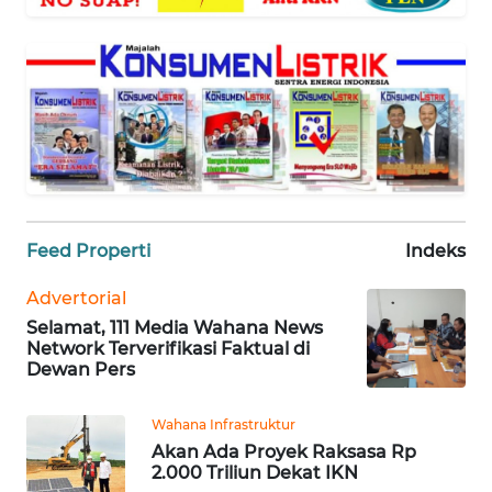
WAHANA
SELEB
WAHANA
PERSONA
WAHANA
OTOMOTIF
Feed Properti
Indeks
WAHANA
HEALTH
Advertorial
Selamat, 111 Media Wahana News
Network Terverifikasi Faktual di
WAHANA
Dewan Pers
DESA
WISATA
Wahana Infrastruktur
Akan Ada Proyek Raksasa Rp
2.000 Triliun Dekat IKN
MAWAKA