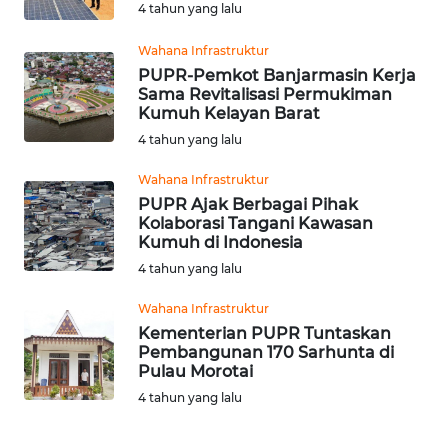
4 tahun yang lalu
MARTABAT
Wahana Infrastruktur
NET
PUPR-Pemkot Banjarmasin Kerja
Sama Revitalisasi Permukiman
Kumuh Kelayan Barat
FORJASIDA
4 tahun yang lalu
TAMBANG
Wahana Infrastruktur
NEWS
PUPR Ajak Berbagai Pihak
Kolaborasi Tangani Kawasan
Kumuh di Indonesia
JURNAL
4 tahun yang lalu
MARITIM
Wahana Infrastruktur
Kementerian PUPR Tuntaskan
FISUELRI
Pembangunan 170 Sarhunta di
Pulau Morotai
BERKAT
4 tahun yang lalu
NEWS