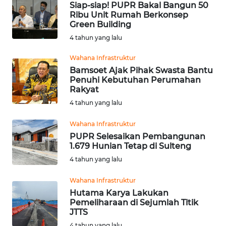
Siap-siap! PUPR Bakal Bangun 50
WN
Ribu Unit Rumah Berkonsep
SULTRA
Green Building
4 tahun yang lalu
WN
NTB
Wahana Infrastruktur
Bamsoet Ajak Pihak Swasta Bantu
Penuhi Kebutuhan Perumahan
WN
Rakyat
SULTENG
4 tahun yang lalu
WN
Wahana Infrastruktur
SULBAR
PUPR Selesaikan Pembangunan
1.679 Hunian Tetap di Sulteng
WN
4 tahun yang lalu
BABEL
Wahana Infrastruktur
WN
Hutama Karya Lakukan
Pemeliharaan di Sejumlah Titik
SUMBAR
JTTS
4 tahun yang lalu