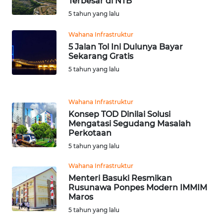
Terbesar di NTB
KALTIM
5 tahun yang lalu
Wahana Infrastruktur
WN
SULSEL
5 Jalan Tol Ini Dulunya Bayar
Sekarang Gratis
5 tahun yang lalu
WN
GORONTALO
Wahana Infrastruktur
WN
Konsep TOD Dinilai Solusi
SULUT
Mengatasi Segudang Masalah
Perkotaan
WN
5 tahun yang lalu
MALUKU
Wahana Infrastruktur
Menteri Basuki Resmikan
WN
Rusunawa Ponpes Modern IMMIM
MALUT
Maros
5 tahun yang lalu
WN