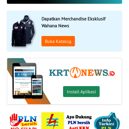
OPINI
WAHANA
Dapatkan Merchandise Eksklusif
INFRASTRUKTUR
Wahana News
WAHANA
Buka Katalog
TANI
WAHANA
TRAVEL
WAHANA
Install Aplikasi
SPORT
WAHANA
UMKM