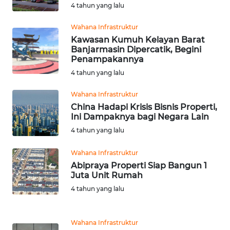
4 tahun yang lalu
KEPRI
Wahana Infrastruktur
WN
Kawasan Kumuh Kelayan Barat
PAPUA
Banjarmasin Dipercatik, Begini
Penampakannya
WN
4 tahun yang lalu
PAPUA
BARAT
Wahana Infrastruktur
China Hadapi Krisis Bisnis Properti,
Ini Dampaknya bagi Negara Lain
WN
4 tahun yang lalu
RIAU
Wahana Infrastruktur
WN
Abipraya Properti Siap Bangun 1
SERAMBI
Juta Unit Rumah
4 tahun yang lalu
WN
JAMBI
Wahana Infrastruktur