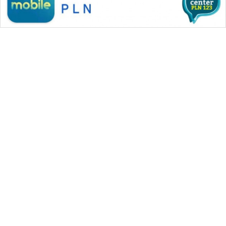
WN
MANDALIKA
WN
LIKUPANG
WN
LABUANBAJO
WN
BORNEO
WAHANA MEDIA GROUP
Wahana
Media
|
|
|
WAHANA NEWS co
WAHANA TANI
WAHANA ADVOKAT
Group
|
|
WAHANA INFRASTRUKTUR
WAHANA KONSUMEN
|
|
|
WAHANA
WAHANA LISTRIK
WAHANA TRAVEL
WAHANA TV
NEWS
|
|
|
WAHANANEWS id
WAHANANEWS CO ID
WAHANANEWS NET
|
|
|
WAHANA SPORT ID
Wahana UMKM
Wahana Seleb