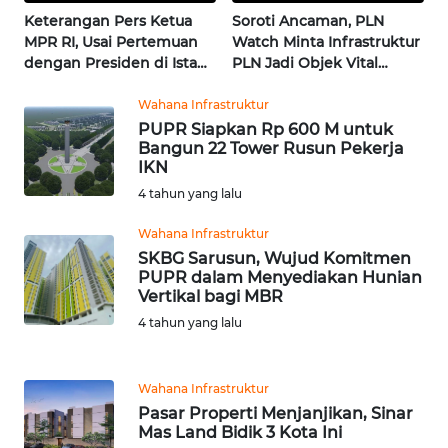
News
Regional
Keterangan Pers Ketua
Soroti Ancaman, PLN
MPR RI, Usai Pertemuan
Watch Minta Infrastruktur
dengan Presiden di Istana
PLN Jadi Objek Vital
WN
| Wahana Terkini
Khusus | Alperklinas
SUMUT
Research
Wahana Infrastruktur
PUPR Siapkan Rp 600 M untuk
WN
Bangun 22 Tower Rusun Pekerja
JAKARTA
IKN
4 tahun yang lalu
WN
Wahana Infrastruktur
JABAR
SKBG Sarusun, Wujud Komitmen
PUPR dalam Menyediakan Hunian
WN
Vertikal bagi MBR
BANTEN
4 tahun yang lalu
WN
NTT
Wahana Infrastruktur
Pasar Properti Menjanjikan, Sinar
Mas Land Bidik 3 Kota Ini
WN