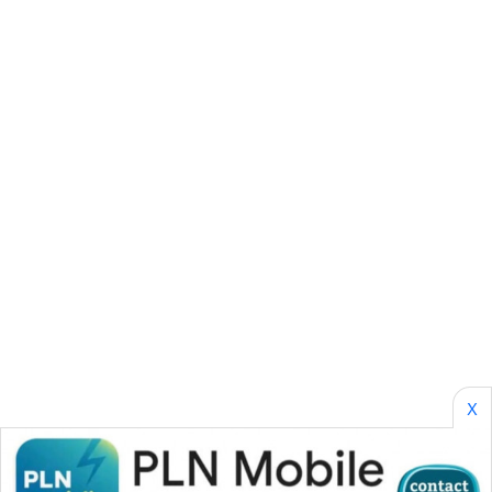
WN
SOLO
WN
BOROBUDUR
WN
MADURA
WN
SURABAYA
WN
NATUNA
X
WN
BINTAN