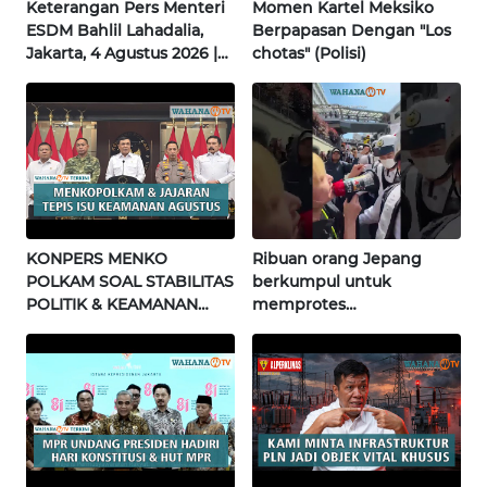
Keterangan Pers Menteri
Momen Kartel Meksiko
ESDM Bahlil Lahadalia,
Berpapasan Dengan "Los
INFO
Jakarta, 4 Agustus 2026 |
chotas" (Polisi)
IKLAN
Wahana Terkini
TENTANG
KAMI
PEDOMAN
MEDIA
SIBER
KONPERS MENKO
Ribuan orang Jepang
POLKAM SOAL STABILITAS
berkumpul untuk
REDAKSI
POLITIK & KEAMANAN
memprotes
NASIONAL | Wahana
pembangunan masjid
Terkini
pertama di Fujisawa
KARIR
DISCLAIMER
Wahana