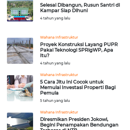
WN
Selesai Dibangun, Rusun Santri di
JATIM
Kampar Siap Dihuni
4 tahun yang lalu
WN
BALI
Wahana Infrastruktur
WN
Proyek Konstruksi Layang PUPR
KALBAR
Pakai Teknologi SPRigWP, Apa
Itu?
4 tahun yang lalu
WN
KALTENG
Wahana Infrastruktur
5 Cara Jitu Ini Cocok untuk
WN
Memulai Investasi Properti Bagi
KALTARA
Pemula
5 tahun yang lalu
WN
Wahana Infrastruktur
KALSEL
Diresmikan Presiden Jokowi,
Begini Penampakan Bendungan
WN