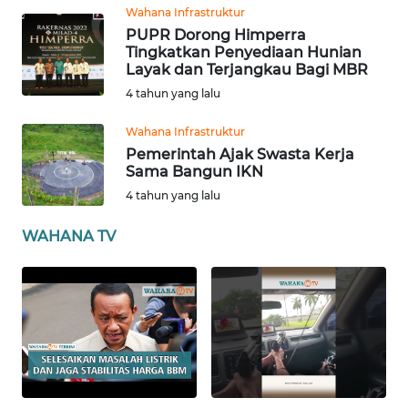
Wahana Infrastruktur
ANUGERAH
PUPR Dorong Himperra
NEWS
Tingkatkan Penyediaan Hunian
Layak dan Terjangkau Bagi MBR
AKHLAK
4 tahun yang lalu
ID
Wahana Infrastruktur
Pemerintah Ajak Swasta Kerja
SONYA
Sama Bangun IKN
ASA
4 tahun yang lalu
NEWS
WAHANA TV
Informasi
INDEKS
BERITA
KONTAK
KAMI