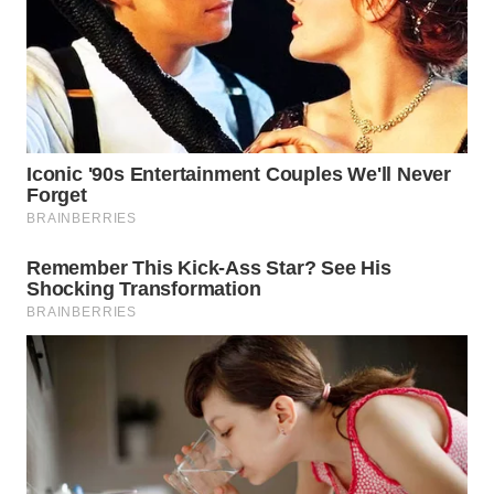
WN
JATIM
WN
BALI
WN
KALBAR
WN
KALTENG
WN
KALTARA
WN
KALSEL
WN