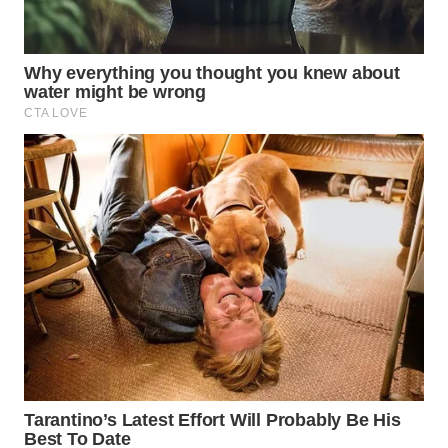
SERIBU
WN
TANGERANG
WN
BINJAI
WN
CIREBON
WN
INDRAMAYU
WN
KUNINGAN
WN