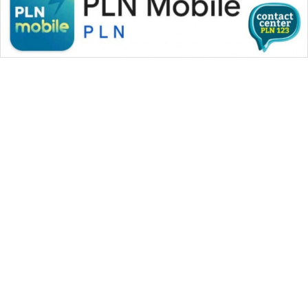
NEWS
ANUGERAH
NEWS
AKHLAK
ID
PERAPKI
NEWS
SONYA
ASA
NEWS
WAHANA MEDIA GROUP
|
|
|
WAHANA NEWS co
WAHANA TANI
WAHANA ADVOKAT
|
|
WAHANA INFRASTRUKTUR
WAHANA KONSUMEN
|
|
|
WAHANA LISTRIK
WAHANA TRAVEL
WAHANA TV
|
|
|
WAHANANEWS id
WAHANANEWS CO ID
WAHANANEWS NET