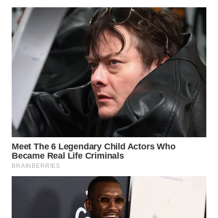
LESUNG
WN
KARO
WN
SIMALUNGUN
WN
LABUHANBATU
WN
TAPANULI
TENGAH
WN DELI
SERDANG
WN