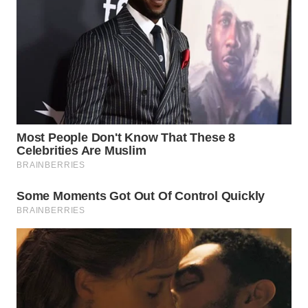
TEBING
TINGGI
WN
PAKPAK
WN
KARAWANG
WN
BEKASI
WN
BOGOR
WN
DEPOK