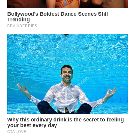
DAIRI
WN
DANAU
TOBA
WN
NIAS
WN
LANGKAT
WN
TAPANULI
SELATAN
WN
TANJUNG