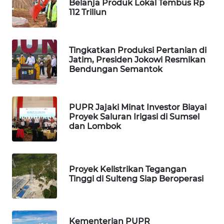
Belanja Produk Lokal Tembus Rp
WAHANA
112 Triliun
TV
WAHANANEWS
Tingkatkan Produksi Pertanian di
ID
Jatim, Presiden Jokowi Resmikan
Bendungan Semantok
WAHANANEWS
CO ID
PUPR Jajaki Minat Investor Biayai
WAHANANEWS
Proyek Saluran Irigasi di Sumsel
NET
dan Lombok
WAHANA
SPORT
Proyek Kelistrikan Tegangan
Tinggi di Sulteng Siap Beroperasi
WAHANA
UMKM
Kementerian PUPR