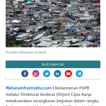
OPINI
WAHANA
INFRASTRUKTUR
WAHANA
TANI
WAHANA
Ilustrasi kawasan kumuh
TRAVEL
Ikuti Kami di:
WAHANA
SPORT
WahanaInfrastruktur.com
|
Kementerian PUPR
WAHANA
melalui Direktorat Jenderal (Ditjen) Cipta Karya
UMKM
melaksanakan serangkaian kegiatan dalam rangka