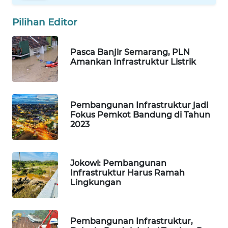
WAHANA
TANI
Pilihan Editor
WAHANA
Pasca Banjir Semarang, PLN
ADVOKAT
Amankan Infrastruktur Listrik
WAHANA
INFRASTRUKTUR
Pembangunan Infrastruktur jadi
Fokus Pemkot Bandung di Tahun
WAHANA
2023
KONSUMEN
WAHANA
Jokowi: Pembangunan
LISTRIK
Infrastruktur Harus Ramah
Lingkungan
WAHANA
TRAVEL
Pembangunan Infrastruktur,