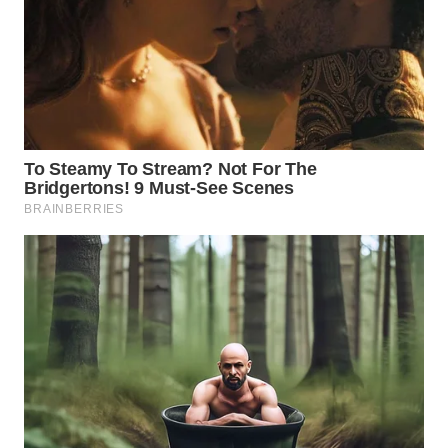
WN
TAPANULI
UTARA
WN
SAMOSIR
WN
PADANG
LAWAS
WN
SUMEDANG
WN
CIANJUR
WN
KEPULAUAN