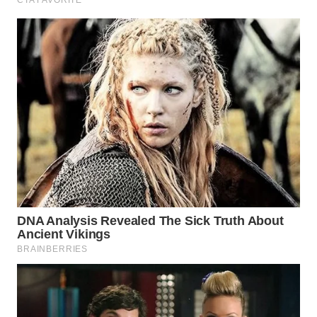
WN
SOLO
WN
BOROBUDUR
WN
MADURA
WN
SURABAYA
WN
NATUNA
WN
BINTAN