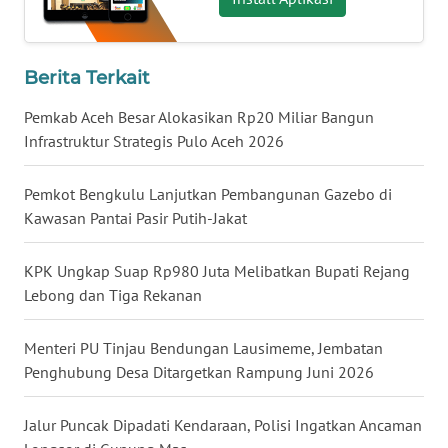
WN
SULTRA
Berita Terkait
WN
NTB
Pemkab Aceh Besar Alokasikan Rp20 Miliar Bangun
Infrastruktur Strategis Pulo Aceh 2026
WN
SULTENG
Pemkot Bengkulu Lanjutkan Pembangunan Gazebo di
Kawasan Pantai Pasir Putih-Jakat
WN
SULBAR
KPK Ungkap Suap Rp980 Juta Melibatkan Bupati Rejang
Lebong dan Tiga Rekanan
WN
BABEL
Menteri PU Tinjau Bendungan Lausimeme, Jembatan
Penghubung Desa Ditargetkan Rampung Juni 2026
WN
SUMBAR
Jalur Puncak Dipadati Kendaraan, Polisi Ingatkan Ancaman