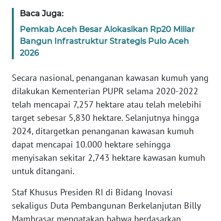
Baca Juga:
INFO
IKLAN
Pemkab Aceh Besar Alokasikan Rp20 Miliar
Bangun Infrastruktur Strategis Pulo Aceh
TENTANG
2026
KAMI
Secara nasional, penanganan kawasan kumuh yang
PEDOMAN
dilakukan Kementerian PUPR selama 2020-2022
MEDIA
telah mencapai 7,257 hektare atau telah melebihi
SIBER
target sebesar 5,830 hektare. Selanjutnya hingga
2024, ditargetkan penanganan kawasan kumuh
REDAKSI
dapat mencapai 10.000 hektare sehingga
menyisakan sekitar 2,743 hektare kawasan kumuh
KARIR
untuk ditangani.
DISCLAIMER
Staf Khusus Presiden RI di Bidang Inovasi
sekaligus Duta Pembangunan Berkelanjutan Billy
Wahana
Mambrasar mengatakan bahwa berdasarkan