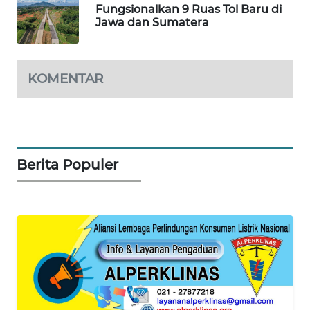
WAHANA
Fungsionalkan 9 Ruas Tol Baru di
SELEB
Jawa dan Sumatera
WAHANA
PERSONA
KOMENTAR
WAHANA
OTOMOTIF
WAHANA
Berita Populer
HEALTH
WAHANA
DESA
WISATA
LAPAK
WAHANA