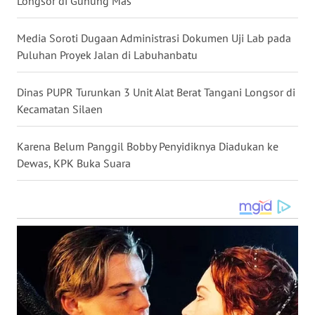
Longsor di Gunung Mas
WN
SUMSEL
Media Soroti Dugaan Administrasi Dokumen Uji Lab pada
Puluhan Proyek Jalan di Labuhanbatu
WN
BENGKULU
Dinas PUPR Turunkan 3 Unit Alat Berat Tangani Longsor di
Kecamatan Silaen
WN
LAMPUNG
Karena Belum Panggil Bobby Penyidiknya Diadukan ke
WN
Dewas, KPK Buka Suara
JATENG
WN
NUSANTARA
WN
JOGJA