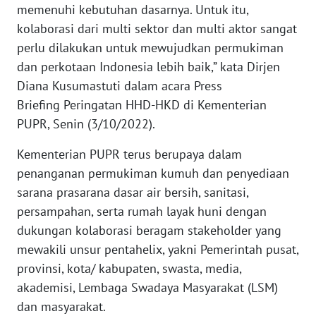
memenuhi kebutuhan dasarnya. Untuk itu,
ANUGERAH
kolaborasi dari multi sektor dan multi aktor sangat
NEWS
perlu dilakukan untuk mewujudkan permukiman
dan perkotaan Indonesia lebih baik,” kata Dirjen
AKHLAK
Diana Kusumastuti dalam acara Press
ID
Briefing Peringatan HHD-HKD di Kementerian
PUPR, Senin (3/10/2022).
SONYA
ASA
Kementerian PUPR terus berupaya dalam
NEWS
penanganan permukiman kumuh dan penyediaan
sarana prasarana dasar air bersih, sanitasi,
Informasi
persampahan, serta rumah layak huni dengan
dukungan kolaborasi beragam stakeholder yang
INDEKS
BERITA
mewakili unsur pentahelix, yakni Pemerintah pusat,
provinsi, kota/ kabupaten, swasta, media,
KONTAK
akademisi, Lembaga Swadaya Masyarakat (LSM)
KAMI
dan masyarakat.