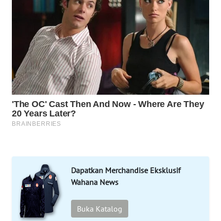
WN
MANDALIKA
WN
LIKUPANG
WN
LABUANBAJO
WN
BORNEO
Wahana
Media
Group
Dapatkan Merchandise Eksklusif
Wahana News
WAHANA
NEWS
Buka Katalog