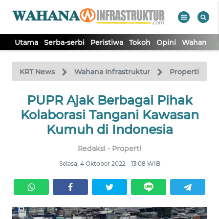
Utama
Serba-serbi
Peristiwa
Tokoh
Opini
Wahana In
WAHANA
Tutup
TV
KRT News
Wahana Infrastruktur
Properti
UTAMA
PUPR Ajak Berbagai Pihak
Kolaborasi Tangani Kawasan
SERBA-
Kumuh di Indonesia
SERBI
Redaksi - Properti
PERISTIWA
Selasa, 4 Oktober 2022 - 13:08 WIB
TOKOH