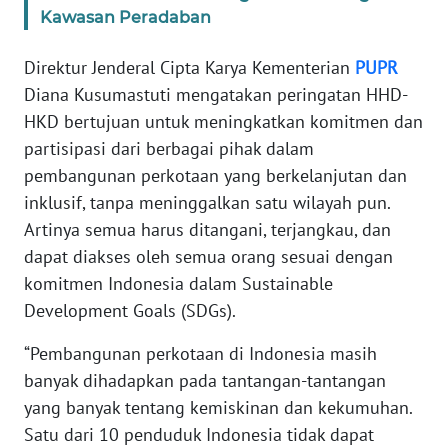
Kawasan Peradaban
MARTABAT
NET
Direktur Jenderal Cipta Karya Kementerian
PUPR
Diana Kusumastuti mengatakan peringatan HHD-
FORJASIDA
HKD bertujuan untuk meningkatkan komitmen dan
partisipasi dari berbagai pihak dalam
pembangunan perkotaan yang berkelanjutan dan
TAMBANG
NEWS
inklusif, tanpa meninggalkan satu wilayah pun.
Artinya semua harus ditangani, terjangkau, dan
dapat diakses oleh semua orang sesuai dengan
JURNAL
MARITIM
komitmen Indonesia dalam Sustainable
Development Goals (SDGs).
FISUELRI
“Pembangunan perkotaan di Indonesia masih
banyak dihadapkan pada tantangan-tantangan
BERKAT
yang banyak tentang kemiskinan dan kekumuhan.
NEWS
Satu dari 10 penduduk Indonesia tidak dapat