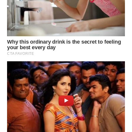
KALTIM
WN
SULSEL
WN
GORONTALO
WN
SULUT
WN
MALUKU
WN
MALUT
WN