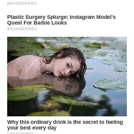
MAJALENGKA
WN
SUBANG
WN
SUKABUMI
WN
PURWAKARTA
WN
PRIANGAN
TIMUR
WN
SEMARANG