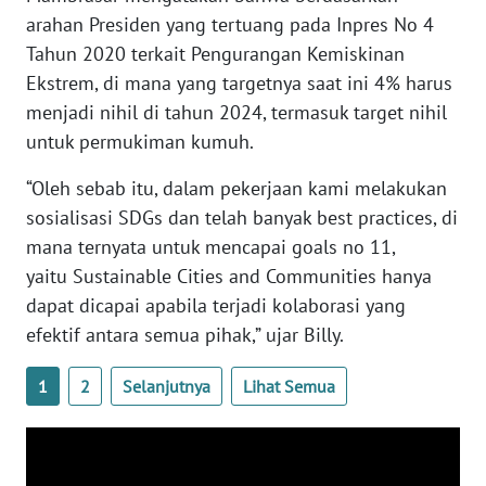
News
Regional
arahan Presiden yang tertuang pada Inpres No 4
Tahun 2020 terkait Pengurangan Kemiskinan
WN
Ekstrem, di mana yang targetnya saat ini 4% harus
SUMUT
menjadi nihil di tahun 2024, termasuk target nihil
untuk permukiman kumuh.
WN
JAKARTA
“Oleh sebab itu, dalam pekerjaan kami melakukan
sosialisasi SDGs dan telah banyak best practices, di
WN
mana ternyata untuk mencapai goals no 11,
JABAR
yaitu Sustainable Cities and Communities hanya
dapat dicapai apabila terjadi kolaborasi yang
WN
efektif antara semua pihak,” ujar Billy.
BANTEN
1
2
Selanjutnya
Lihat Semua
WN
NTT
WN