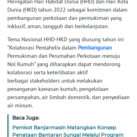
Peringatan Hari Habitat Dunia (HHD) dan Hari Kota
WAHANA
Dunia (HKD) tahun 2022 sebagai komitmen dalam
SELEB
pembangunan perkotaan dan permukiman yang
inklusif, aman, tangguh dan berkelanjutan.
WAHANA
PERSONA
Tema Nasional HHD-HKD yang diusung tahun ini
“Kolaborasi Pentahelix dalam
Pembangunan
WAHANA
Permukiman dan Perumahan Perkotaan menuju
OTOMOTIF
Nol Kumuh” yang diharapkan dapat mendorong
kolaborasi serta keterlibatan aktif
WAHANA
berbagai stakeholders untuk melakukan
HEALTH
penanganan kawasan kumuh, pengelolaan
persampahan, air limbah domestik, dan penyediaan
WAHANA
air minum.
DESA
WISATA
Baca Juga:
Pemkot Banjarmasin Matangkan Konsep
MAWAKA
Penataan Bantaran Sungai Melalui Program