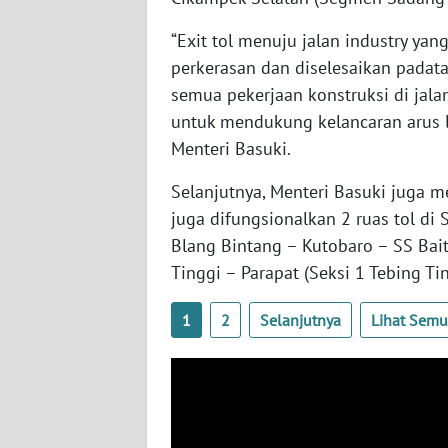
“Exit tol menuju jalan industry ya
TENTANG
perkerasan dan diselesaikan padat
KAMI
semua pekerjaan konstruksi di jala
untuk mendukung kelancaran arus lal
PEDOMAN
MEDIA
Menteri Basuki.
SIBER
Selanjutnya, Menteri Basuki juga
juga difungsionalkan 2 ruas tol di 
REDAKSI
Blang Bintang – Kutobaro – SS Bai
Tinggi – Parapat (Seksi 1 Tebing Ti
KARIR
1
2
Selanjutnya
Lihat Sem
DISCLAIMER
Wahana
News
Regional