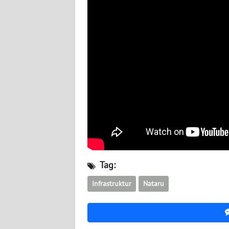
WN
SUMUT
WN
JAKARTA
WN
JABAR
WN
BANTEN
WN
Tag:
NTT
Infrastruktur
Nataru
WN
KEPRI