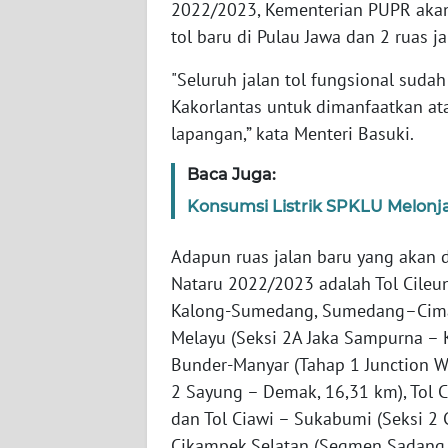
2022/2023, Kementerian PUPR akan 
tol baru di Pulau Jawa dan 2 ruas j
AKHLAK
ID
"Seluruh jalan tol fungsional suda
Kakorlantas untuk dimanfaatkan ata
SONYA
lapangan,” kata Menteri Basuki.
ASA
Baca Juga:
NEWS
Konsumsi Listrik SPKLU Melonj
Informasi
Adapun ruas jalan baru yang akan
INDEKS
Nataru 2022/2023 adalah Tol Cileu
BERITA
Kalong-Sumedang, Sumedang–Cimala
Melayu (Seksi 2A Jaka Sampurna – K
KONTAK
Bunder-Manyar (Tahap 1 Junction W
KAMI
2 Sayung – Demak, 16,31 km), Tol Ci
dan Tol Ciawi – Sukabumi (Seksi 2 
INFO
Cikampek Selatan (Segmen Sadang –
IKLAN