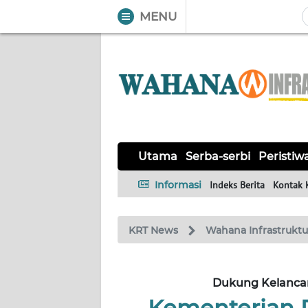
MENU
WAHANA
Tutup
TV
UTAMA
SERBA-
SERBI
Utama
Serba-serbi
Peristiw
Informasi
Indeks Berita
Kontak 
PERISTIWA
KRT News
Wahana Infrastruktu
TOKOH
OPINI
Dukung Kelancar
Kementerian 