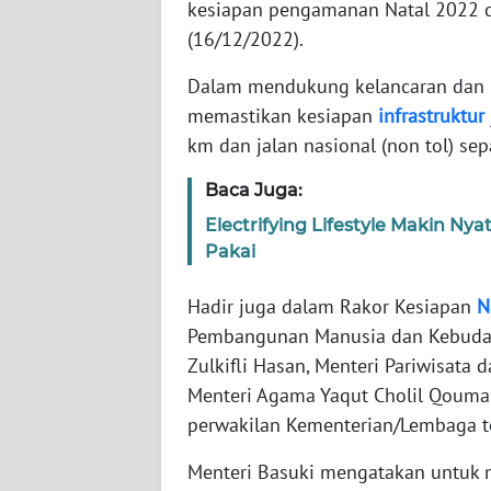
kesiapan pengamanan Natal 2022 da
NET
(16/12/2022).
FORJASIDA
Dalam mendukung kelancaran dan k
memastikan kesiapan
infrastruktur
TAMBANG
km dan jalan nasional (non tol) s
NEWS
Baca Juga:
JURNAL
Electrifying Lifestyle Makin N
MARITIM
Pakai
Hadir juga dalam Rakor Kesiapan
N
FISUELRI
Pembangunan Manusia dan Kebuday
Zulkifli Hasan, Menteri Pariwisata
BERKAT
Menteri Agama Yaqut Cholil Qoumas, 
NEWS
perwakilan Kementerian/Lembaga te
ANUGERAH
Menteri Basuki mengatakan untuk m
NEWS