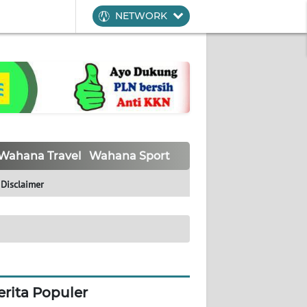
NETWORK
Wahana Travel
Wahana Sport
Wahana UMKM
Waha
Disclaimer
erita Populer