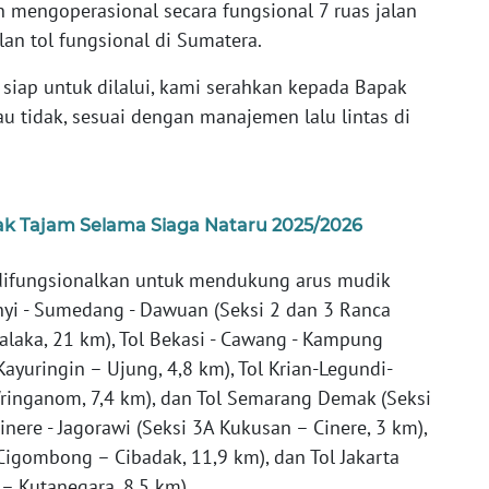
mengoperasional secara fungsional 7 ruas jalan
alan tol fungsional di Sumatera.
h siap untuk dilalui, kami serahkan kepada Bapak
u tidak, sesuai dengan manajemen lalu lintas di
ak Tajam Selama Siaga Nataru 2025/2026
 difungsionalkan untuk mendukung arus mudik
nyi - Sumedang - Dawuan (Seksi 2 dan 3 Ranca
ka, 21 km), Tol Bekasi - Cawang - Kampung
ayuringin – Ujung, 4,8 km), Tol Krian-Legundi-
ringanom, 7,4 km), dan Tol Semarang Demak (Seksi
nere - Jagorawi (Seksi 3A Kukusan – Cinere, 3 km),
Cigombong – Cibadak, 11,9 km), dan Tol Jakarta
 Kutanegara, 8,5 km).