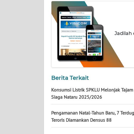
WN
PAPUA
WN
PAPUA
Jadilah
BARAT
WN
RIAU
WN
Berita Terkait
SERAMBI
Konsumsi Listrik SPKLU Melonjak Tajam
Siaga Nataru 2025/2026
WN
JAMBI
Pengamanan Natal-Tahun Baru, 7 Terdu
Teroris Diamankan Densus 88
WN
SULTRA