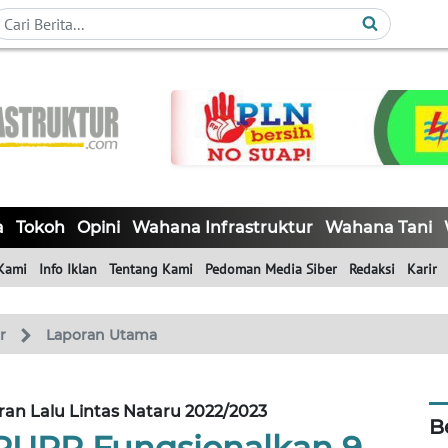
a
Tokoh
Opini
Wahana Infrastruktur
Wahana Tani
Kami
Info Iklan
Tentang Kami
Pedoman Media Siber
Redaksi
Karir
r
Laporan Utama
an Lalu Lintas Nataru 2022/2023
B
PUPR Fungsionalkan 9