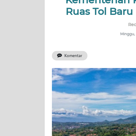
WAHANA
INFRASTRUKTUR
Ruas Tol Baru
Red
WAHANA
TANI
Minggu, 
WAHANA
Komentar
TRAVEL
WAHANA
SPORT
WAHANA
UMKM
WAHANA
SELEB