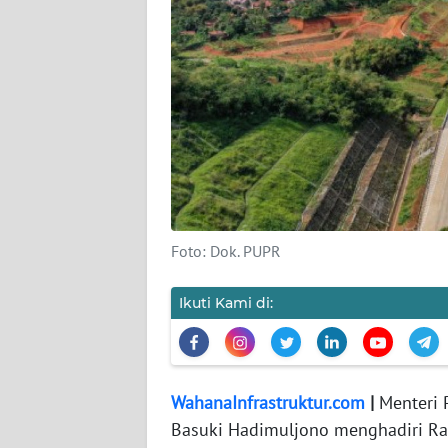
WAHANA
PERSONA
WAHANA
OTOMOTIF
WAHANA
HEALTH
Foto: Dok. PUPR
WAHANA
DESA
Ikuti Kami di:
WISATA
MAWAKA
WahanaInfrastruktur.com
|
Menteri
Basuki Hadimuljono menghadiri Rap
MARTABAT