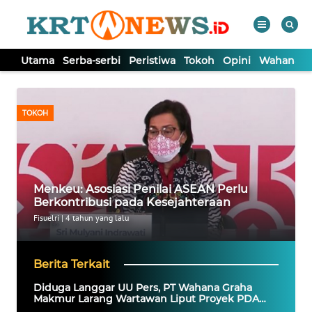
Utama
Serba-serbi
Peristiwa
Tokoh
Opini
Wahana In
WAHANA
Tutup
TV
TOKOH
UTAMA
SERBA-
Menkeu: Asosiasi Penilai ASEAN Perlu
SERBI
Berkontribusi pada Kesejahteraan
Fisuelri
|
4 tahun yang lalu
PERISTIWA
Berita Terkait
TOKOH
Diduga Langgar UU Pers, PT Wahana Graha
Makmur Larang Wartawan Liput Proyek PDAM
Provsu Rp25 Miliar