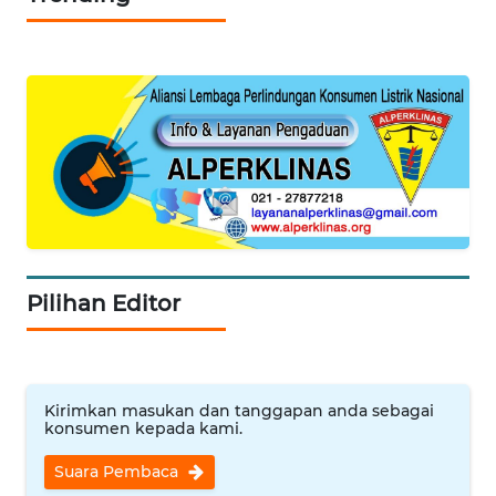
MARTABAT
NET
FORJASIDA
TAMBANG
NEWS
JURNAL
Pilihan Editor
MARITIM
FISUELRI
Kirimkan masukan dan tanggapan anda sebagai
konsumen kepada kami.
BERKAT
NEWS
Suara Pembaca