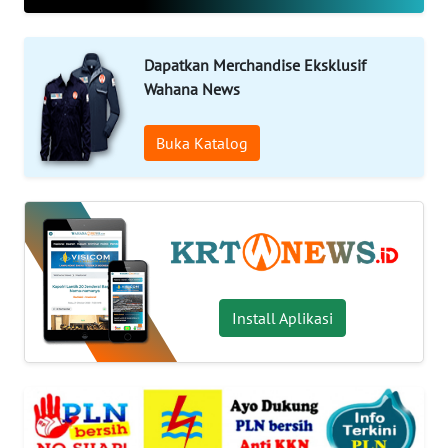
OPINI
WAHANA
Dapatkan Merchandise Eksklusif
INFRASTRUKTUR
Wahana News
WAHANA
Buka Katalog
TANI
WAHANA
TRAVEL
WAHANA
Install Aplikasi
SPORT
WAHANA
UMKM