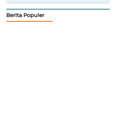
ANUGERAH
NEWS
Berita Populer
AKHLAK
ID
SONYA
ASA
NEWS
Informasi
INDEKS
BERITA
KONTAK
KAMI