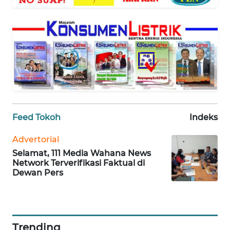
WAHANA
SELEB
WAHANA
PERSONA
WAHANA
OTOMOTIF
Feed Tokoh
Indeks
WAHANA
HEALTH
Advertorial
Selamat, 111 Media Wahana News
Network Terverifikasi Faktual di
WAHANA
Dewan Pers
DESA
WISATA
MAWAKA
Trending