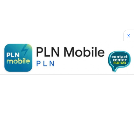
WN
SUMSEL
WN
BENGKULU
X
WN
LAMPUNG
WN
JATENG
WN
NUSANTARA
WN
JOGJA