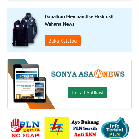
WAHANA
INFRASTRUKTUR
Dapatkan Merchandise Eksklusif
Wahana News
WAHANA
TANI
Buka Katalog
WAHANA
TRAVEL
WAHANA
SPORT
Install Aplikasi
WAHANA
UMKM
WAHANA