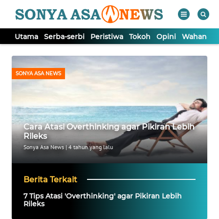
Utama
Serba-serbi
Peristiwa
Tokoh
Opini
Wahana In
WAHANA
Tutup
TV
SONYA ASA NEWS
UTAMA
SERBA-
SERBI
Cara Atasi Overthinking agar Pikiran Lebih
Rileks
Sonya Asa News
|
4 tahun yang lalu
PERISTIWA
TOKOH
Berita Terkait
7 Tips Atasi 'Overthinking' agar Pikiran Lebih
Rileks
OPINI