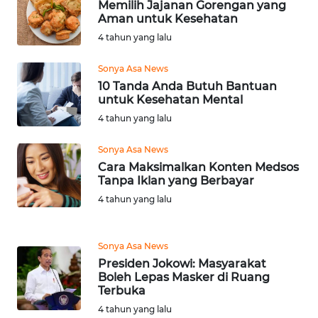
Memilih Jajanan Gorengan yang
Aman untuk Kesehatan
WN
4 tahun yang lalu
PAPUA
Sonya Asa News
WN
10 Tanda Anda Butuh Bantuan
PAPUA
untuk Kesehatan Mental
BARAT
4 tahun yang lalu
WN
Sonya Asa News
RIAU
Cara Maksimalkan Konten Medsos
Tanpa Iklan yang Berbayar
WN
4 tahun yang lalu
SERAMBI
Sonya Asa News
WN
Presiden Jokowi: Masyarakat
JAMBI
Boleh Lepas Masker di Ruang
Terbuka
WN
4 tahun yang lalu