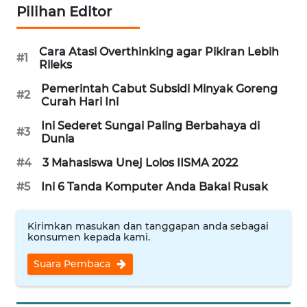
Pilihan Editor
WN
BALI
Cara Atasi Overthinking agar Pikiran Lebih
#1
Rileks
WN
Pemerintah Cabut Subsidi Minyak Goreng
#2
KALBAR
Curah Hari Ini
Ini Sederet Sungai Paling Berbahaya di
#3
WN
Dunia
KALTENG
#4
3 Mahasiswa Unej Lolos IISMA 2022
WN
#5
Ini 6 Tanda Komputer Anda Bakal Rusak
KALTARA
Kirimkan masukan dan tanggapan anda sebagai
WN
konsumen kepada kami.
KALSEL
Suara Pembaca
WN
KALTIM