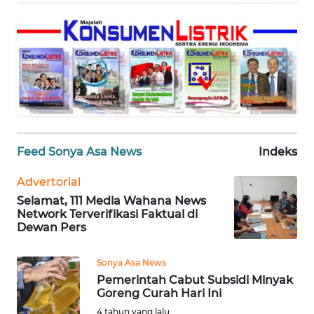
SELEB
WAHANA
PERSONA
WAHANA
OTOMOTIF
Feed Sonya Asa News
Indeks
WAHANA
HEALTH
Advertorial
Selamat, 111 Media Wahana News
WAHANA
Network Terverifikasi Faktual di
DESA
Dewan Pers
WISATA
Sonya Asa News
Pemerintah Cabut Subsidi Minyak
MAWAKA
Goreng Curah Hari Ini
4 tahun yang lalu