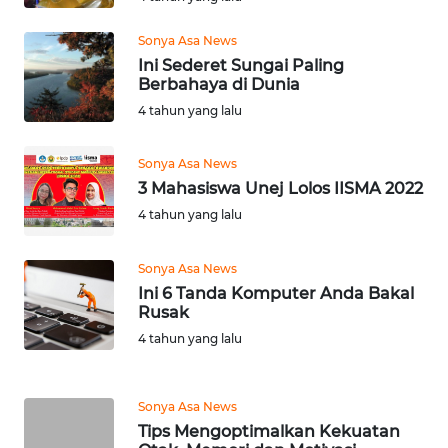
MARTABAT
NET
Sonya Asa News
Ini Sederet Sungai Paling
Berbahaya di Dunia
FORJASIDA
4 tahun yang lalu
TAMBANG
Sonya Asa News
NEWS
3 Mahasiswa Unej Lolos IISMA 2022
4 tahun yang lalu
JURNAL
MARITIM
Sonya Asa News
Ini 6 Tanda Komputer Anda Bakal
FISUELRI
Rusak
4 tahun yang lalu
BERKAT
NEWS
Sonya Asa News
Tips Mengoptimalkan Kekuatan
ANUGERAH