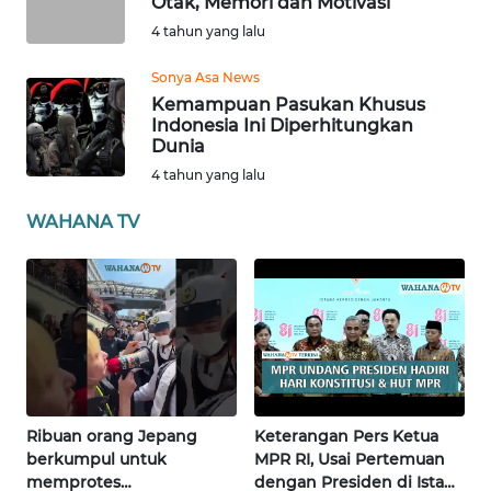
Otak, Memori dan Motivasi
NEWS
4 tahun yang lalu
Sonya Asa News
AKHLAK
Kemampuan Pasukan Khusus
ID
Indonesia Ini Diperhitungkan
Dunia
SONYA
4 tahun yang lalu
ASA
NEWS
WAHANA TV
Informasi
INDEKS
BERITA
KONTAK
KAMI
Ribuan orang Jepang
Keterangan Pers Ketua
berkumpul untuk
MPR RI, Usai Pertemuan
memprotes
dengan Presiden di Istana
INFO