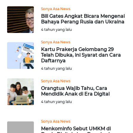
SULTRA
Sonya Asa News
Bill Gates Angkat Bicara Mengenai
WN
Bahaya Perang Rusia dan Ukraina
NTB
4 tahun yang lalu
WN
Sonya Asa News
SULTENG
Kartu Prakerja Gelombang 29
Telah Dibuka, ini Syarat dan Cara
WN
Daftarnya
SULBAR
4 tahun yang lalu
Sonya Asa News
WN
Orangtua Wajib Tahu, Cara
BABEL
Mendidik Anak di Era Digital
4 tahun yang lalu
WN
SUMBAR
Sonya Asa News
WN
Menkominfo Sebut UMKM di
SUMSEL