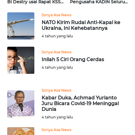
BI Destry usai Rapat KSSK
Pengusaha KADIN Seluruh
| Wahana Terkini
Indonesia | Wahana
WN
Terkini
Sonya Asa News
SUMUT
NATO Kirim Rudal Anti-Kapal ke
Ukraina, Ini Kehebatannya
WN
4 tahun yang lalu
JAKARTA
Sonya Asa News
WN
Inilah 5 Ciri Orang Cerdas
JABAR
4 tahun yang lalu
WN
BANTEN
Sonya Asa News
Kabar Duka, Achmad Yurianto
WN
Juru Bicara Covid-19 Meninggal
NTT
Dunia
4 tahun yang lalu
WN
Sonya Asa News
KEPRI