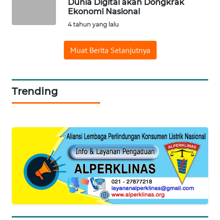
Dunia Digital akan Dongkrak
Ekonomi Nasional
4 tahun yang lalu
WN
BENGKULU
Muat Berita Selanjutnya
WN
LAMPUNG
Trending
WN
JATENG
WN
NUSANTARA
WN
JOGJA
WN
JATIM