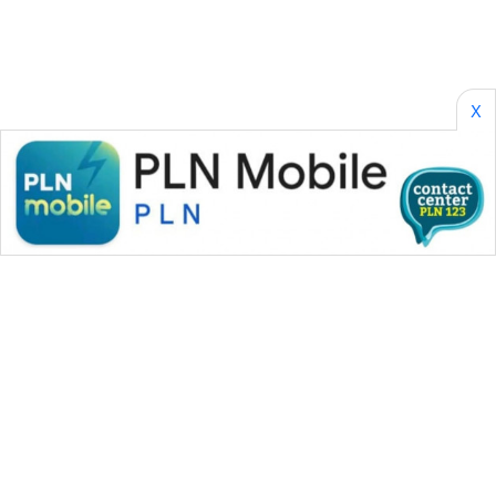
WN
TANGERANG
X
WN
BINJAI
WN
CIREBON
WN
INDRAMAYU
WN
KUNINGAN
WN
MAJALENGKA