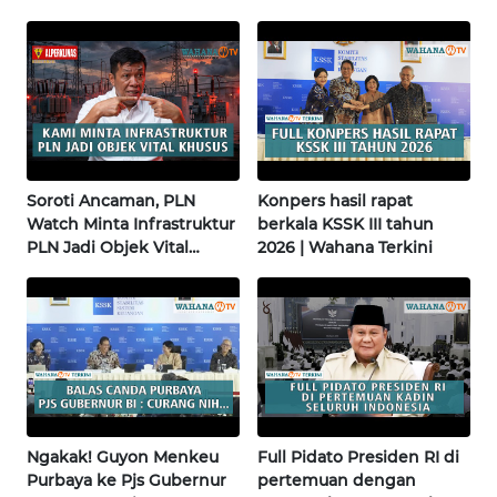
pembangunan masjid
| Wahana Terkini
IKLAN
pertama di Fujisawa
TENTANG
KAMI
PEDOMAN
MEDIA
Soroti Ancaman, PLN
Konpers hasil rapat
SIBER
Watch Minta Infrastruktur
berkala KSSK III tahun
PLN Jadi Objek Vital
2026 | Wahana Terkini
REDAKSI
Khusus | Alperklinas
Research
KARIR
DISCLAIMER
Wahana
Ngakak! Guyon Menkeu
Full Pidato Presiden RI di
News
Purbaya ke Pjs Gubernur
pertemuan dengan
Regional