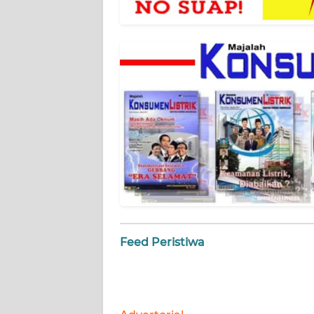
NET
FORJASIDA
TAMBANG
NEWS
JURNAL
MARITIM
FISUELRI
BERKAT
Feed Peristiwa
NEWS
ANUGERAH
NEWS