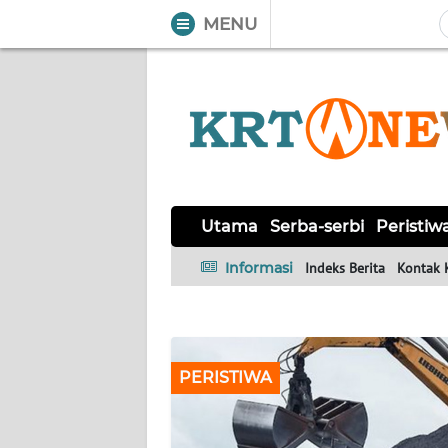
MENU
WAHANA
Tutup
TV
UTAMA
SERBA-
SERBI
Utama
Serba-serbi
Peristiw
Informasi
Indeks Berita
Kontak 
PERISTIWA
TOKOH
PERISTIWA
OPINI