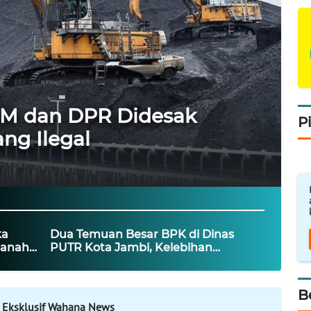
M dan DPR Didesak
P
ng Ilegal
ka
Dua Temuan Besar BPK di Dinas
Ranah
PUTR Kota Jambi, Kelebihan
Pembayaran Proyek Capai Rp6,27
Miliar
B
 Eksklusif Wahana News