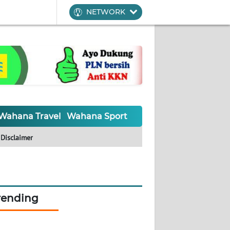
NETWORK
Wahana Travel
Wahana Sport
Wahana UMKM
Waha
Disclaimer
rending