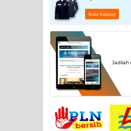
WAHANA
Buka Katalog
PERSONA
WAHANA
OTOMOTIF
WAHANA
Jadilah
HEALTH
WAHANA
DESA
WISATA
MAWAKA
MARTABAT