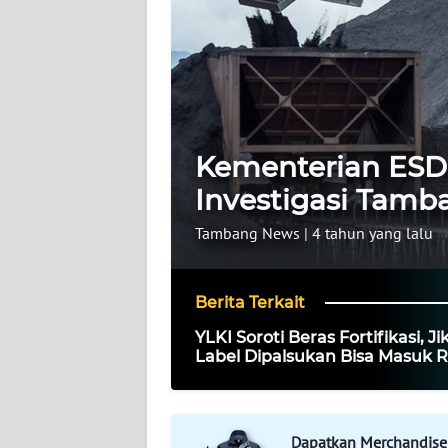
WAHANA
INFRASTRUKTUR
WAHANA
TANI
Kementerian ESD
WAHANA
TRAVEL
Investigasi Tamba
Tambang News
|
4 tahun yang lalu
WAHANA
SPORT
Berita Terkait
WAHANA
YLKI Soroti Beras Fortifikasi, Ji
UMKM
Label Dipalsukan Bisa Masuk 
Pidana
WAHANA
SELEB
Dapatkan Merchandise