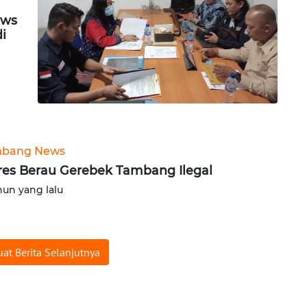
ews
di
bang News
res Berau Gerebek Tambang Ilegal
hun yang lalu
at Berita Selanjutnya