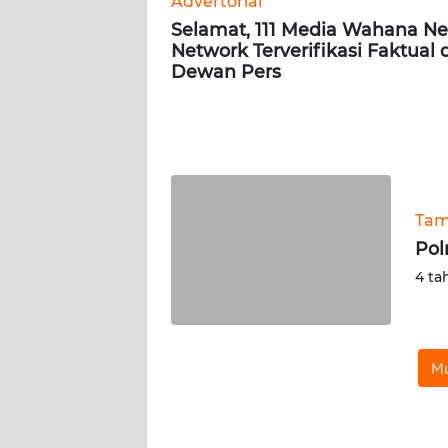
Advertorial
Selamat, 111 Media Wahana N
Network Terverifikasi Faktual 
AKHLAK
Dewan Pers
ID
SONYA
ASA
NEWS
Tam
Informasi
Pol
INDEKS
4 ta
BERITA
KONTAK
Mu
KAMI
INFO
IKLAN