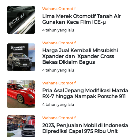
WN
Wahana Otomotif
TAPANULI
Lima Merek Otomotif Tanah Air
UTARA
Gunakan Kaca Film ICE-µ
4 tahun yang lalu
WN
SAMOSIR
Wahana Otomotif
Harga Jual Kembali Mitsubishi
WN
Xpander dan Xpander Cross
Bekas Diklaim Bagus
PADANG
LAWAS
4 tahun yang lalu
Wahana Otomotif
WN
Pria Asal Jepang Modifikasi Mazda
SUMEDANG
RX-7 hingga Nampak Porsche 911
4 tahun yang lalu
WN
CIANJUR
Wahana Otomotif
2023, Penjualan Mobil di Indonesia
WN
Diprediksi Capai 975 Ribu Unit
KEPULAUAN