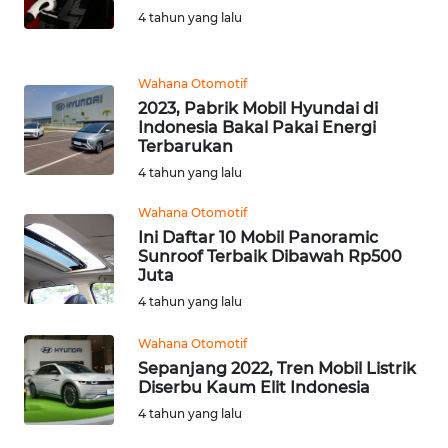
WN
4 tahun yang lalu
SULTRA
WN
Wahana Otomotif
NTB
2023, Pabrik Mobil Hyundai di
Indonesia Bakal Pakai Energi
Terbarukan
WN
4 tahun yang lalu
SULTENG
Wahana Otomotif
WN
Ini Daftar 10 Mobil Panoramic
SULBAR
Sunroof Terbaik Dibawah Rp500
Juta
4 tahun yang lalu
WN
BABEL
Wahana Otomotif
Sepanjang 2022, Tren Mobil Listrik
WN
Diserbu Kaum Elit Indonesia
SUMBAR
4 tahun yang lalu