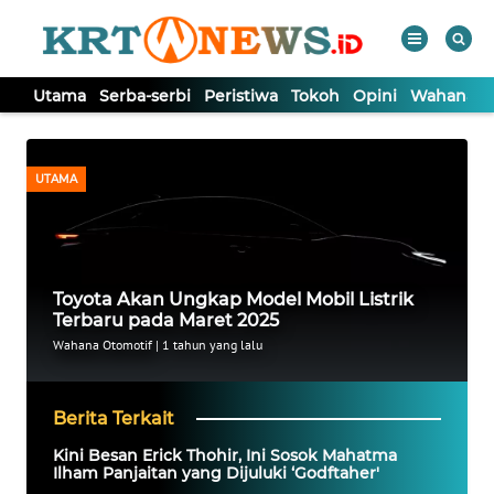
Utama
Serba-serbi
Peristiwa
Tokoh
Opini
Wahana In
WAHANA
Tutup
TV
UTAMA
UTAMA
SERBA-
Toyota Akan Ungkap Model Mobil Listrik
SERBI
Terbaru pada Maret 2025
Wahana Otomotif
|
1 tahun yang lalu
PERISTIWA
Berita Terkait
TOKOH
Kini Besan Erick Thohir, Ini Sosok Mahatma
Ilham Panjaitan yang Dijuluki ‘Godftaher'