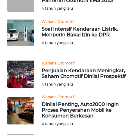
Pameran Otomotif IIMS 2023
WN
JATIM
4 tahun yang lalu
Wahana Otomotif
WN
Soal Intensif Kendaraan Listrik,
BALI
Menperin Bakal Izin ke DPR
4 tahun yang lalu
WN
KALBAR
Wahana Otomotif
WN
Penjualan Kendaraan Meningkat,
KALTENG
Saham Otomotif Dinilai Prospektif
4 tahun yang lalu
WN
KALTARA
Wahana Otomotif
Dinilai Penting, Auto2000 Ingin
Proses Penyerahan Mobil ke
WN
Konsumen Berkesan
KALSEL
4 tahun yang lalu
WN