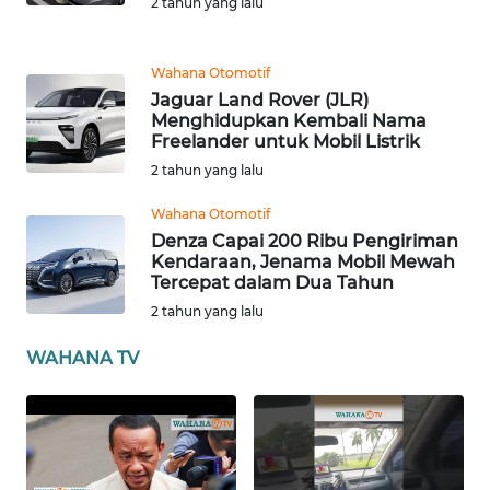
2 tahun yang lalu
ANUGERAH
NEWS
Wahana Otomotif
Jaguar Land Rover (JLR)
AKHLAK
Menghidupkan Kembali Nama
ID
Freelander untuk Mobil Listrik
2 tahun yang lalu
SONYA
Wahana Otomotif
ASA
Denza Capai 200 Ribu Pengiriman
NEWS
Kendaraan, Jenama Mobil Mewah
Tercepat dalam Dua Tahun
Informasi
2 tahun yang lalu
WAHANA TV
INDEKS
BERITA
KONTAK
KAMI