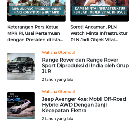
News
Regional
WN
Keterangan Pers Ketua
Soroti Ancaman, PLN
SUMUT
MPR RI, Usai Pertemuan
Watch Minta Infrastruktur
dengan Presiden di Istana
PLN Jadi Objek Vital
WN
| Wahana Terkini
Khusus | Alperklinas
JAKARTA
Research
Wahana Otomotif
Range Rover dan Range Rover
Sport Diproduksi di India oleh Grup
WN
JLR
JABAR
2 tahun yang lalu
WN
Wahana Otomotif
BANTEN
Jeep Avenger 4xe: Mobil Off-Road
Hybrid AWD Dengan Janji
Kecepatan Ekstra
WN
NTT
2 tahun yang lalu
WN