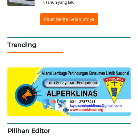
4 tahun yang lalu
SERIBU
Muat Berita Selanjutnya
WN
TANGERANG
Trending
WN
BINJAI
WN
CIREBON
WN
INDRAMAYU
WN
KUNINGAN
Pilihan Editor
WN