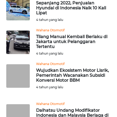
LESUNG
Sepanjang 2022, Penjualan
Hyundai di Indonesia Naik 10 Kali
Lipat
WN
KARO
4 tahun yang lalu
Wahana Otomotif
WN
Tilang Manual Kembali Berlaku di
SIMALUNGUN
Jakarta untuk Pelanggaran
Tertentu
WN
4 tahun yang lalu
LABUHANBATU
Wahana Otomotif
Wujudkan Ekosistem Motor Lisrik,
WN
Pemerintah Wacanakan Subsidi
TAPANULI
Konversi Motor BBM
TENGAH
4 tahun yang lalu
WN DELI
SERDANG
Wahana Otomotif
Daihatsu Undang Modifikator
Indonesia dan Malaysia Berlaga di
WN