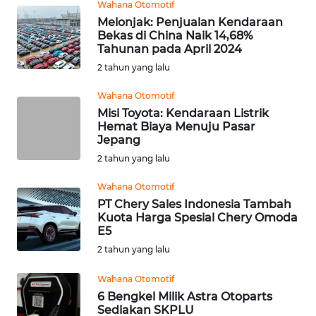
Wahana Otomotif
KEPRI
Melonjak: Penjualan Kendaraan
Bekas di China Naik 14,68%
WN
Tahunan pada April 2024
PAPUA
2 tahun yang lalu
Wahana Otomotif
WN
Misi Toyota: Kendaraan Listrik
PAPUA
Hemat Biaya Menuju Pasar
BARAT
Jepang
2 tahun yang lalu
WN
RIAU
Wahana Otomotif
PT Chery Sales Indonesia Tambah
Kuota Harga Spesial Chery Omoda
WN
E5
SERAMBI
2 tahun yang lalu
WN
Wahana Otomotif
JAMBI
6 Bengkel Milik Astra Otoparts
Sediakan SKPLU