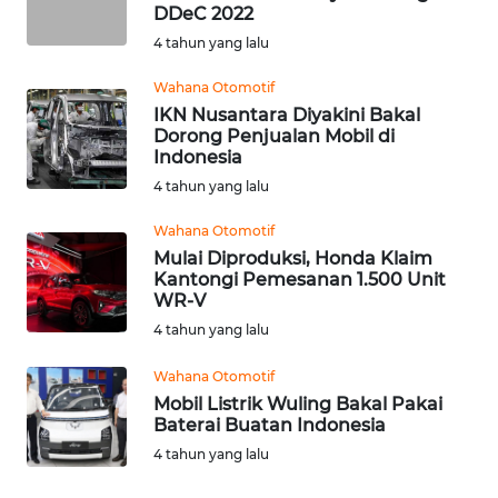
DDeC 2022
TEBING
TINGGI
4 tahun yang lalu
Wahana Otomotif
WN
IKN Nusantara Diyakini Bakal
PAKPAK
Dorong Penjualan Mobil di
Indonesia
WN
4 tahun yang lalu
KARAWANG
Wahana Otomotif
Mulai Diproduksi, Honda Klaim
WN
Kantongi Pemesanan 1.500 Unit
BEKASI
WR-V
4 tahun yang lalu
WN
BOGOR
Wahana Otomotif
Mobil Listrik Wuling Bakal Pakai
Baterai Buatan Indonesia
WN
DEPOK
4 tahun yang lalu