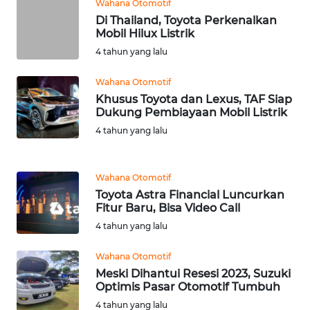
Wahana Otomotif
KALTIM
Di Thailand, Toyota Perkenalkan
Mobil Hilux Listrik
WN
4 tahun yang lalu
SULSEL
Wahana Otomotif
Khusus Toyota dan Lexus, TAF Siap
WN
Dukung Pembiayaan Mobil Listrik
GORONTALO
4 tahun yang lalu
WN
SULUT
Wahana Otomotif
Toyota Astra Financial Luncurkan
WN
Fitur Baru, Bisa Video Call
MALUKU
4 tahun yang lalu
WN
Wahana Otomotif
MALUT
Meski Dihantui Resesi 2023, Suzuki
Optimis Pasar Otomotif Tumbuh
4 tahun yang lalu
WN