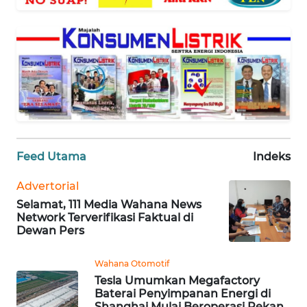
WAHANA
SELEB
WAHANA
PERSONA
WAHANA
OTOMOTIF
Feed Utama
Indeks
WAHANA
HEALTH
Advertorial
Selamat, 111 Media Wahana News
Network Terverifikasi Faktual di
WAHANA
Dewan Pers
DESA
WISATA
Wahana Otomotif
Tesla Umumkan Megafactory
Baterai Penyimpanan Energi di
MAWAKA
Shanghai Mulai Beroperasi Pekan