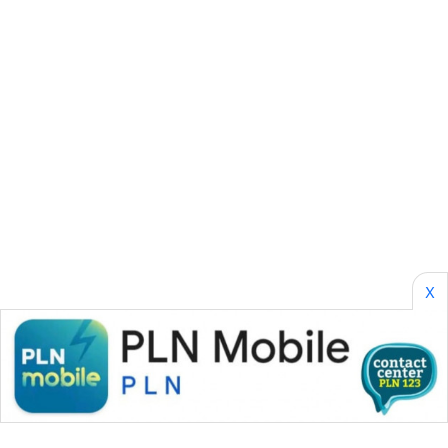
WAHANA
SELEB
WAHANA
PERSONA
WAHANA
OTOMOTIF
WAHANA
HEALTH
X
WAHANA
DESA
WISATA
LAPAK
WAHANA