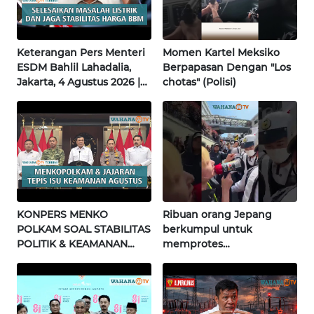
INFO
IKLAN
Keterangan Pers Menteri
Momen Kartel Meksiko
ESDM Bahlil Lahadalia,
Berpapasan Dengan "Los
TENTANG
Jakarta, 4 Agustus 2026 |
chotas" (Polisi)
KAMI
Wahana Terkini
PEDOMAN
MEDIA
SIBER
REDAKSI
KONPERS MENKO
Ribuan orang Jepang
KARIR
POLKAM SOAL STABILITAS
berkumpul untuk
POLITIK & KEAMANAN
memprotes
NASIONAL | Wahana
pembangunan masjid
DISCLAIMER
Terkini
pertama di Fujisawa
Wahana