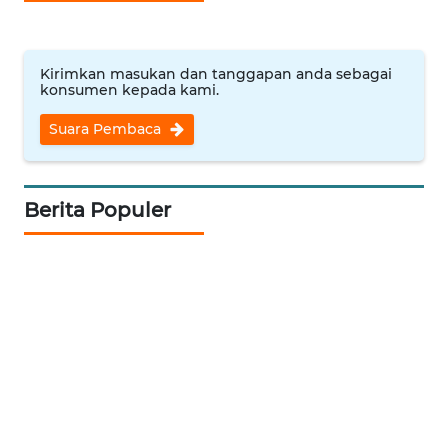
MAJALENGKA
WN
Kirimkan masukan dan tanggapan anda sebagai
konsumen kepada kami.
SUBANG
Suara Pembaca
WN
SUKABUMI
Berita Populer
WN
PURWAKARTA
WN
PRIANGAN
TIMUR
WN
SEMARANG