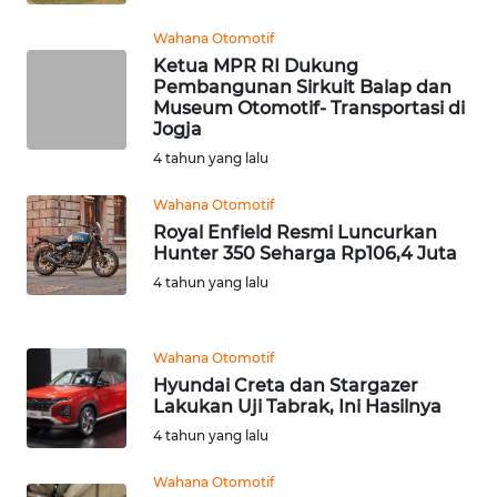
DAIRI
Wahana Otomotif
Ketua MPR RI Dukung
WN
Pembangunan Sirkuit Balap dan
DANAU
Museum Otomotif- Transportasi di
TOBA
Jogja
4 tahun yang lalu
WN
NIAS
Wahana Otomotif
Royal Enfield Resmi Luncurkan
Hunter 350 Seharga Rp106,4 Juta
WN
4 tahun yang lalu
LANGKAT
WN
Wahana Otomotif
TAPANULI
Hyundai Creta dan Stargazer
SELATAN
Lakukan Uji Tabrak, Ini Hasilnya
4 tahun yang lalu
WN
TANJUNG
Wahana Otomotif