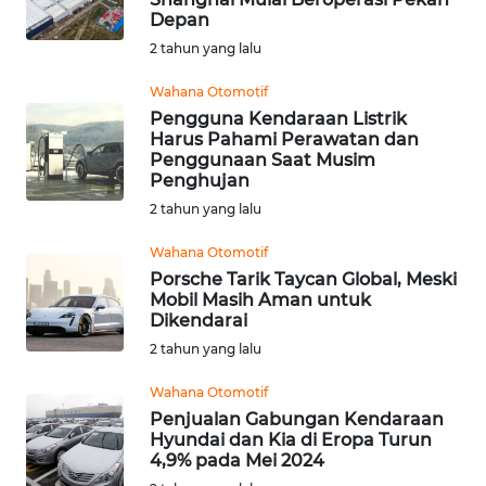
Depan
MARTABAT
2 tahun yang lalu
NET
Wahana Otomotif
Pengguna Kendaraan Listrik
FORJASIDA
Harus Pahami Perawatan dan
Penggunaan Saat Musim
Penghujan
TAMBANG
2 tahun yang lalu
NEWS
Wahana Otomotif
JURNAL
Porsche Tarik Taycan Global, Meski
Mobil Masih Aman untuk
MARITIM
Dikendarai
2 tahun yang lalu
FISUELRI
Wahana Otomotif
Penjualan Gabungan Kendaraan
BERKAT
Hyundai dan Kia di Eropa Turun
NEWS
4,9% pada Mei 2024