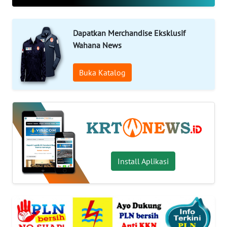
OPINI
WAHANA
Dapatkan Merchandise Eksklusif
INFRASTRUKTUR
Wahana News
WAHANA
Buka Katalog
TANI
WAHANA
TRAVEL
WAHANA
Install Aplikasi
SPORT
WAHANA
UMKM