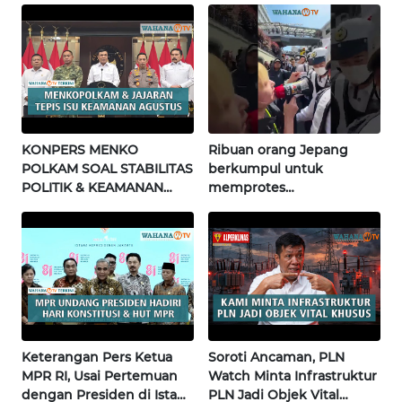
INFO
IKLAN
TENTANG
KAMI
PEDOMAN
KONPERS MENKO
Ribuan orang Jepang
MEDIA
POLKAM SOAL STABILITAS
berkumpul untuk
SIBER
POLITIK & KEAMANAN
memprotes
NASIONAL | Wahana
pembangunan masjid
Terkini
pertama di Fujisawa
REDAKSI
KARIR
DISCLAIMER
Keterangan Pers Ketua
Soroti Ancaman, PLN
Wahana
MPR RI, Usai Pertemuan
Watch Minta Infrastruktur
News
dengan Presiden di Istana
PLN Jadi Objek Vital