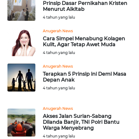
WN
Prinsip Dasar Pernikahan Kristen
SULTRA
Menurut Alkitab
4 tahun yang lalu
WN
NTB
Anugerah News
Cara Simpel Menabung Kolagen
Kulit, Agar Tetap Awet Muda
WN
SULTENG
4 tahun yang lalu
Anugerah News
WN
Terapkan 5 Prinsip ini Demi Masa
SULBAR
Depan Anak
4 tahun yang lalu
WN
BABEL
Anugerah News
WN
Akses Jalan Surian-Sabang
SUMBAR
Dilanda Banjir, TNI Polri Bantu
Warga Menyebrang
4 tahun yang lalu
WN