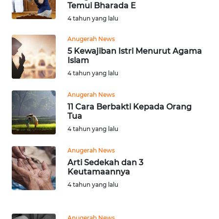
Temui Bharada E
JATIM
4 tahun yang lalu
WN
Anugerah News
BALI
5 Kewajiban Istri Menurut Agama
Islam
WN
4 tahun yang lalu
KALBAR
Anugerah News
WN
11 Cara Berbakti Kepada Orang
KALTENG
Tua
4 tahun yang lalu
WN
Anugerah News
KALTARA
Arti Sedekah dan 3
Keutamaannya
WN
4 tahun yang lalu
KALSEL
WN
Anugerah News