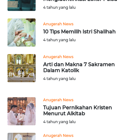
KEPRI
4 tahun yang lalu
WN
PAPUA
Anugerah News
10 Tips Memilih Istri Shalihah
4 tahun yang lalu
WN
PAPUA
BARAT
Anugerah News
Arti dan Makna 7 Sakramen
Dalam Katolik
WN
RIAU
4 tahun yang lalu
WN
Anugerah News
SERAMBI
Tujuan Pernikahan Kristen
Menurut Alkitab
WN
4 tahun yang lalu
JAMBI
Anugerah News