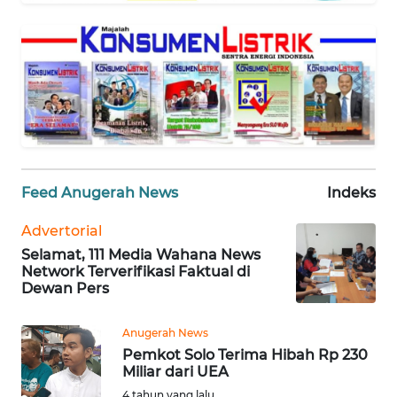
SELEB
WAHANA
PERSONA
WAHANA
OTOMOTIF
Feed Anugerah News
Indeks
WAHANA
Advertorial
HEALTH
Selamat, 111 Media Wahana News
Network Terverifikasi Faktual di
WAHANA
Dewan Pers
DESA
WISATA
Anugerah News
Pemkot Solo Terima Hibah Rp 230
Miliar dari UEA
MAWAKA
4 tahun yang lalu