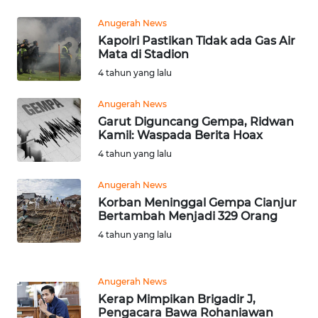
SUMSEL
Anugerah News
Kapolri Pastikan Tidak ada Gas Air
WN
Mata di Stadion
BENGKULU
4 tahun yang lalu
WN
Anugerah News
LAMPUNG
Garut Diguncang Gempa, Ridwan
Kamil: Waspada Berita Hoax
4 tahun yang lalu
WN
JATENG
Anugerah News
Korban Meninggal Gempa Cianjur
WN
Bertambah Menjadi 329 Orang
NUSANTARA
4 tahun yang lalu
WN
JOGJA
Anugerah News
Kerap Mimpikan Brigadir J,
Pengacara Bawa Rohaniawan
WN