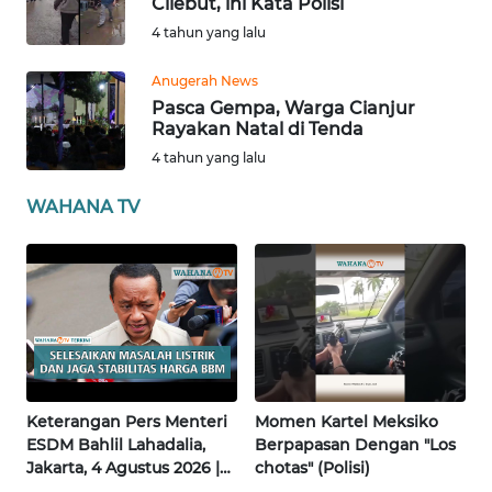
Cilebut, ini Kata Polisi
ANUGERAH
4 tahun yang lalu
NEWS
Anugerah News
AKHLAK
Pasca Gempa, Warga Cianjur
ID
Rayakan Natal di Tenda
4 tahun yang lalu
SONYA
WAHANA TV
ASA
NEWS
Informasi
INDEKS
BERITA
Keterangan Pers Menteri
Momen Kartel Meksiko
KONTAK
ESDM Bahlil Lahadalia,
Berpapasan Dengan "Los
KAMI
Jakarta, 4 Agustus 2026 |
chotas" (Polisi)
Wahana Terkini