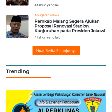
WN
4 tahun yang lalu
TAPANULI
UTARA
Anugerah News
Pemkab Malang Segera Ajukan
WN
Proposal Renovasi Stadion
SAMOSIR
Kanjuruhan pada Presiden Jokowi
4 tahun yang lalu
WN
PADANG
Muat Berita Selanjutnya
LAWAS
WN
Trending
SUMEDANG
WN
CIANJUR
WN
KEPULAUAN