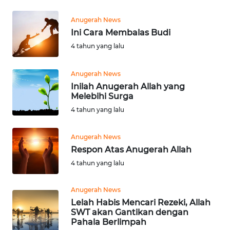
DAIRI
Anugerah News
WN
Ini Cara Membalas Budi
DANAU
4 tahun yang lalu
TOBA
Anugerah News
WN
Inilah Anugerah Allah yang
NIAS
Melebihi Surga
4 tahun yang lalu
WN
LANGKAT
Anugerah News
Respon Atas Anugerah Allah
WN
4 tahun yang lalu
TAPANULI
SELATAN
Anugerah News
Lelah Habis Mencari Rezeki, Allah
WN
SWT akan Gantikan dengan
TANJUNG
Pahala Berlimpah
LESUNG