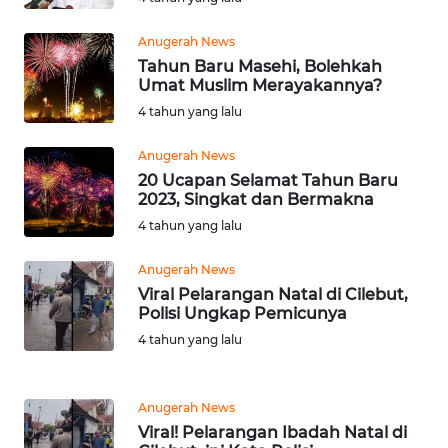
MARTABAT
Anugerah News
NET
Tahun Baru Masehi, Bolehkah
Umat Muslim Merayakannya?
FORJASIDA
4 tahun yang lalu
Anugerah News
TAMBANG
20 Ucapan Selamat Tahun Baru
NEWS
2023, Singkat dan Bermakna
4 tahun yang lalu
JURNAL
MARITIM
Anugerah News
Viral Pelarangan Natal di Cilebut,
Polisi Ungkap Pemicunya
FISUELRI
4 tahun yang lalu
BERKAT
NEWS
Anugerah News
Viral! Pelarangan Ibadah Natal di