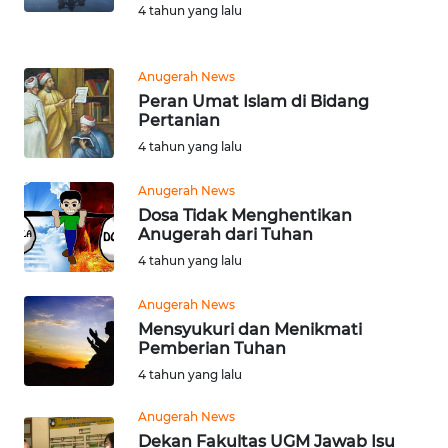
4 tahun yang lalu
WN
KARO
Anugerah News
Peran Umat Islam di Bidang
WN
Pertanian
SIMALUNGUN
4 tahun yang lalu
WN
Anugerah News
LABUHANBATU
Dosa Tidak Menghentikan
Anugerah dari Tuhan
4 tahun yang lalu
WN
TAPANULI
Anugerah News
TENGAH
Mensyukuri dan Menikmati
Pemberian Tuhan
WN DELI
4 tahun yang lalu
SERDANG
Anugerah News
WN
Dekan Fakultas UGM Jawab Isu