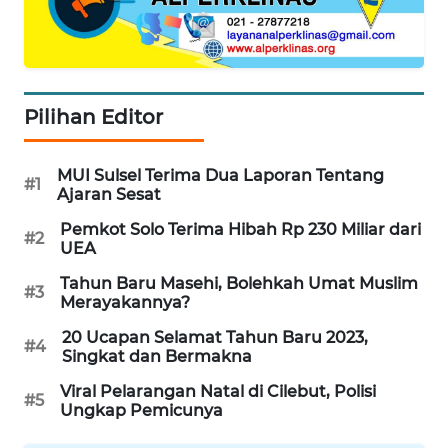
SERIBU
WN
TANGERANG
Pilihan Editor
WN
BINJAI
MUI Sulsel Terima Dua Laporan Tentang
#1
Ajaran Sesat
WN
Pemkot Solo Terima Hibah Rp 230 Miliar dari
CIREBON
#2
UEA
Tahun Baru Masehi, Bolehkah Umat Muslim
WN
#3
Merayakannya?
INDRAMAYU
20 Ucapan Selamat Tahun Baru 2023,
#4
Singkat dan Bermakna
WN
KUNINGAN
Viral Pelarangan Natal di Cilebut, Polisi
#5
Ungkap Pemicunya
WN