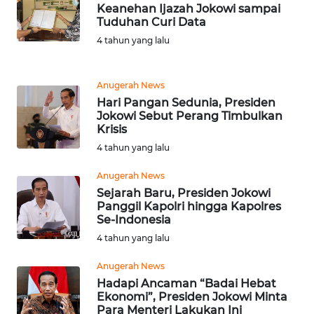
TEBING
Keanehan Ijazah Jokowi sampai
TINGGI
Tuduhan Curi Data
4 tahun yang lalu
WN
PAKPAK
Anugerah News
Hari Pangan Sedunia, Presiden
WN
Jokowi Sebut Perang Timbulkan
KARAWANG
Krisis
4 tahun yang lalu
WN
BEKASI
Anugerah News
Sejarah Baru, Presiden Jokowi
Panggil Kapolri hingga Kapolres
WN
Se-Indonesia
BOGOR
4 tahun yang lalu
WN
Anugerah News
DEPOK
Hadapi Ancaman “Badai Hebat
Ekonomi”, Presiden Jokowi Minta
Para Menteri Lakukan Ini