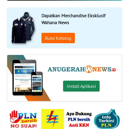
WAHANA
Dapatkan Merchandise Eksklusif
INFRASTRUKTUR
Wahana News
WAHANA
Buka Katalog
TANI
WAHANA
TRAVEL
WAHANA
Install Aplikasi
SPORT
WAHANA
UMKM
WAHANA