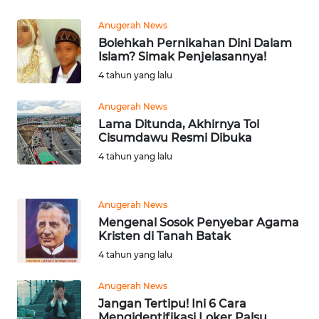
Regional
| Wahana Terkini
Khusus | Alperklinas
Research
Anugerah News
Bolehkah Pernikahan Dini Dalam
WN
Islam? Simak Penjelasannya!
SUMUT
4 tahun yang lalu
WN
Anugerah News
JAKARTA
Lama Ditunda, Akhirnya Tol
Cisumdawu Resmi Dibuka
WN
4 tahun yang lalu
JABAR
WN
Anugerah News
BANTEN
Mengenal Sosok Penyebar Agama
Kristen di Tanah Batak
WN
4 tahun yang lalu
NTT
Anugerah News
Jangan Tertipu! Ini 6 Cara
WN
Mengidentifikasi Loker Palsu