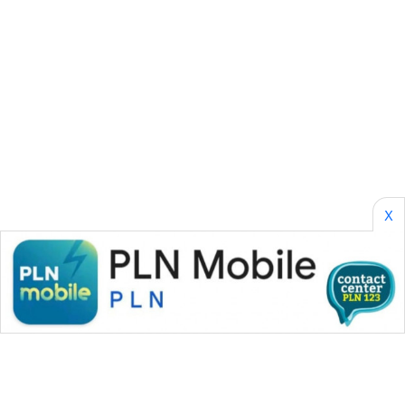
SELEB
WAHANA
PERSONA
WAHANA
OTOMOTIF
WAHANA
HEALTH
X
WAHANA
DESA
WISATA
LAPAK
WAHANA