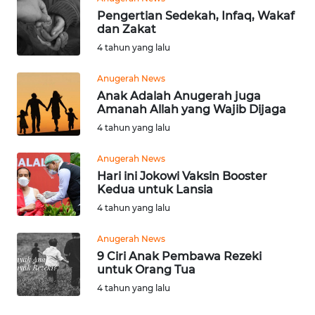
KALTIM
Pengertian Sedekah, Infaq, Wakaf
dan Zakat
WN
4 tahun yang lalu
SULSEL
Anugerah News
Anak Adalah Anugerah juga
WN
Amanah Allah yang Wajib Dijaga
GORONTALO
4 tahun yang lalu
WN
Anugerah News
SULUT
Hari ini Jokowi Vaksin Booster
Kedua untuk Lansia
WN
4 tahun yang lalu
MALUKU
Anugerah News
WN
9 Ciri Anak Pembawa Rezeki
MALUT
untuk Orang Tua
4 tahun yang lalu
WN