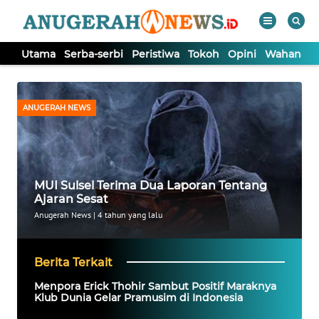
Utama
Serba-serbi
Peristiwa
Tokoh
Opini
Wahana In
WAHANA
Tutup
TV
ANUGERAH NEWS
UTAMA
SERBA-
MUI Sulsel Terima Dua Laporan Tentang
SERBI
Ajaran Sesat
Anugerah News
|
4 tahun yang lalu
PERISTIWA
Berita Terkait
TOKOH
Menpora Erick Thohir Sambut Positif Maraknya
Klub Dunia Gelar Pramusim di Indonesia
OPINI