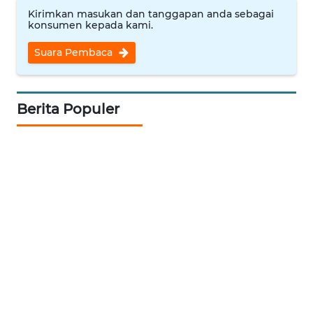
MAJALENGKA
Kirimkan masukan dan tanggapan anda sebagai
konsumen kepada kami.
WN
Suara Pembaca
SUBANG
WN
Berita Populer
SUKABUMI
WN
PURWAKARTA
WN
PRIANGAN
TIMUR
WN
SEMARANG