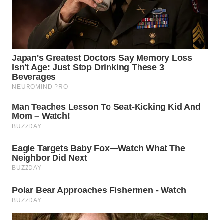
KALTIM
WN
SULSEL
WN
GORONTALO
WN
SULUT
WN
MALUKU
WN
MALUT
WN