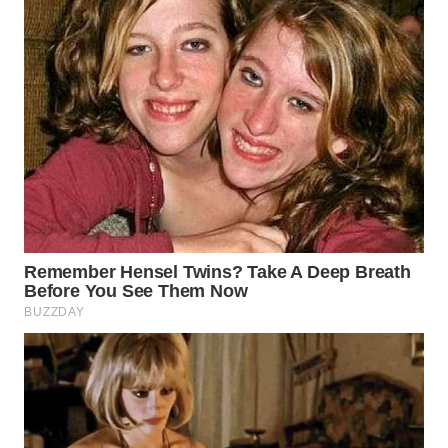
DAIRI
WN
DANAU
TOBA
WN
NIAS
WN
LANGKAT
WN
TAPANULI
SELATAN
WN
TANJUNG
LESUNG