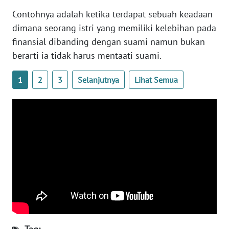
ANUGERAH
Contohnya adalah ketika terdapat sebuah keadaan
NEWS
dimana seorang istri yang memiliki kelebihan pada
finansial dibanding dengan suami namun bukan
AKHLAK
berarti ia tidak harus mentaati suami.
ID
1
2
3
Selanjutnya
Lihat Semua
SONYA
ASA
NEWS
Informasi
INDEKS
BERITA
KONTAK
KAMI