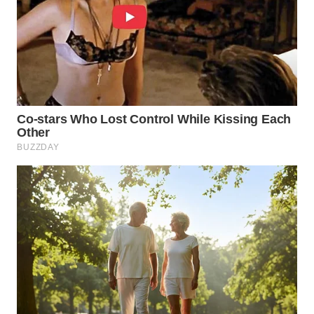
WN
KARO
WN
SIMALUNGUN
WN
LABUHANBATU
WN
TAPANULI
TENGAH
WN DELI
SERDANG
WN