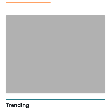
MANDALIKA
WN
LIKUPANG
WN
LABUANBAJO
WN
BORNEO
Wahana
Media
Group
WAHANA
NEWS
Trending