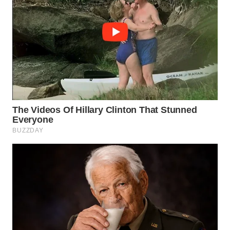
JATIM
WN
BALI
WN
KALBAR
WN
KALTENG
WN
KALTARA
WN
KALSEL
WN