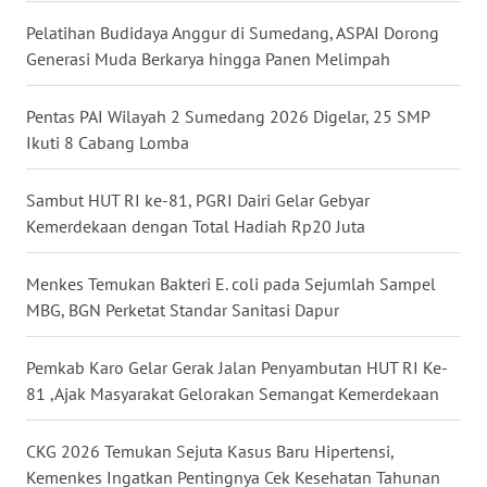
Regional
Pelatihan Budidaya Anggur di Sumedang, ASPAI Dorong
Generasi Muda Berkarya hingga Panen Melimpah
WN
SUMUT
Pentas PAI Wilayah 2 Sumedang 2026 Digelar, 25 SMP
Ikuti 8 Cabang Lomba
WN
JAKARTA
Sambut HUT RI ke-81, PGRI Dairi Gelar Gebyar
Kemerdekaan dengan Total Hadiah Rp20 Juta
WN
JABAR
Menkes Temukan Bakteri E. coli pada Sejumlah Sampel
WN
MBG, BGN Perketat Standar Sanitasi Dapur
BANTEN
Pemkab Karo Gelar Gerak Jalan Penyambutan HUT RI Ke-
WN
81 ,Ajak Masyarakat Gelorakan Semangat Kemerdekaan
NTT
CKG 2026 Temukan Sejuta Kasus Baru Hipertensi,
WN
Kemenkes Ingatkan Pentingnya Cek Kesehatan Tahunan