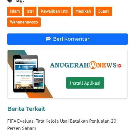
Tag:
INFO
Islam
Istri
Kewajiban Istri
Menikah
Suami
IKLAN
Wahananewsco
TENTANG
KAMI
Beri Komentar
PEDOMAN
MEDIA
SIBER
REDAKSI
Install Aplikasi
KARIR
Berita Terkait
DISCLAIMER
FIFA Evaluasi Tata Kelola Usai Batalkan Penjualan 20
Wahana
Persen Saham
News