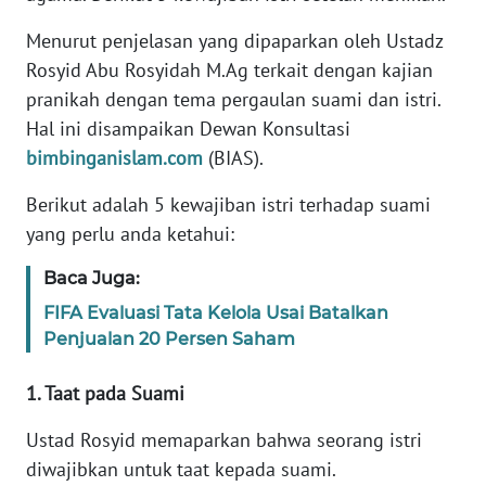
MARTABAT
Menurut penjelasan yang dipaparkan oleh Ustadz
NET
Rosyid Abu Rosyidah M.Ag terkait dengan kajian
pranikah dengan tema pergaulan suami dan istri.
FORJASIDA
Hal ini disampaikan Dewan Konsultasi
bimbinganislam.com
(BIAS).
TAMBANG
Berikut adalah 5 kewajiban istri terhadap suami
NEWS
yang perlu anda ketahui:
JURNAL
Baca Juga:
MARITIM
FIFA Evaluasi Tata Kelola Usai Batalkan
Penjualan 20 Persen Saham
FISUELRI
1. Taat pada Suami
BERKAT
Ustad Rosyid memaparkan bahwa seorang istri
NEWS
diwajibkan untuk taat kepada suami.