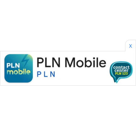
PLN
WATCH
MKLI
LPKKI
X
LKKI
KOPEKLIN
PORTAL
KONSUMEN
FORWAMKI
ALPERKLINAS