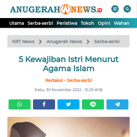
Utama
Serba-serbi
Peristiwa
Tokoh
Opini
Wahana In
WAHANA
Tutup
TV
KRT News
Anugerah News
Serba-serbi
5 Kewajiban Istri Menurut
UTAMA
Agama Islam
SERBA-
Redaksi - Serba-serbi
SERBI
Rabu, 30 November 2022 - 12:29 WIB
PERISTIWA
TOKOH
OPINI