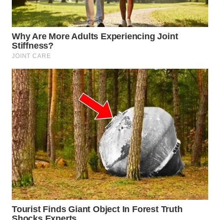
TEBING
TINGGI
WN
PAKPAK
WN
KARAWANG
WN
BEKASI
WN
BOGOR
WN
DEPOK