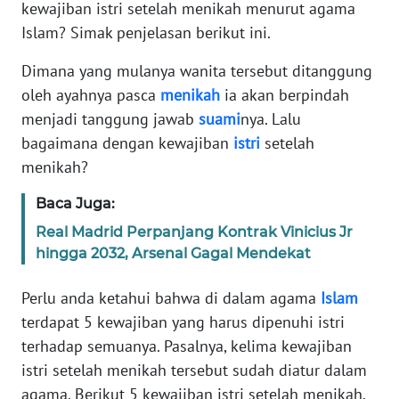
kewajiban istri setelah menikah menurut agama
SELEB
Islam? Simak penjelasan berikut ini.
WAHANA
Dimana yang mulanya wanita tersebut ditanggung
PERSONA
oleh ayahnya pasca
menikah
ia akan berpindah
menjadi tanggung jawab
suami
nya. Lalu
WAHANA
bagaimana dengan kewajiban
istri
setelah
OTOMOTIF
menikah?
Baca Juga:
WAHANA
Real Madrid Perpanjang Kontrak Vinicius Jr
HEALTH
hingga 2032, Arsenal Gagal Mendekat
WAHANA
Perlu anda ketahui bahwa di dalam agama
Islam
DESA
terdapat 5 kewajiban yang harus dipenuhi istri
WISATA
terhadap semuanya. Pasalnya, kelima kewajiban
istri setelah menikah tersebut sudah diatur dalam
MAWAKA
agama. Berikut 5 kewajiban istri setelah menikah.