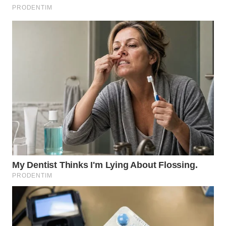
WN
SULTRA
WN
NTB
WN
SULTENG
WN
SULBAR
WN
BABEL
WN
SUMBAR
WN