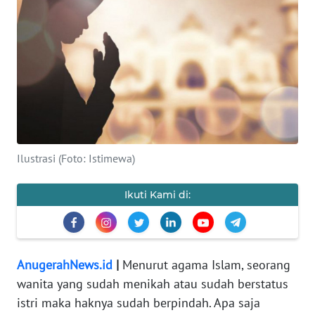
WAHANA
INFRASTRUKTUR
WAHANA
TANI
WAHANA
Ilustrasi (Foto: Istimewa)
TRAVEL
Ikuti Kami di:
WAHANA
SPORT
WAHANA
AnugerahNews.id
|
Menurut agama Islam, seorang
UMKM
wanita yang sudah menikah atau sudah berstatus
istri maka haknya sudah berpindah. Apa saja
WAHANA