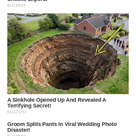
WN
TAPANULI
UTARA
WN
SAMOSIR
WN
PADANG
LAWAS
WN
SUMEDANG
WN
CIANJUR
WN
KEPULAUAN