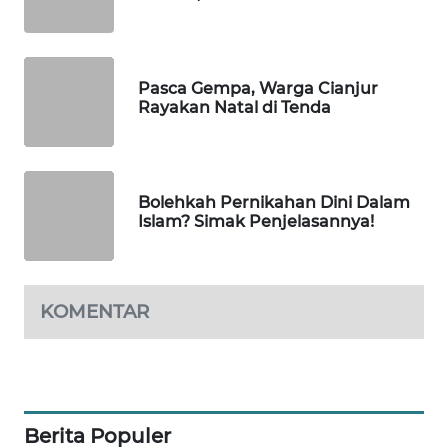
WN
SOLO
WN
Pasca Gempa, Warga Cianjur
BOROBUDUR
Rayakan Natal di Tenda
WN
MADURA
Bolehkah Pernikahan Dini Dalam
Islam? Simak Penjelasannya!
WN
SURABAYA
WN
KOMENTAR
NATUNA
WN
BINTAN
Berita Populer
WN