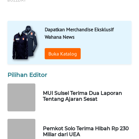
SERIBU
WN
TANGERANG
Dapatkan Merchandise Eksklusif
Wahana News
WN
BINJAI
Buka Katalog
WN
CIREBON
Pilihan Editor
WN
MUI Sulsel Terima Dua Laporan
INDRAMAYU
Tentang Ajaran Sesat
WN
KUNINGAN
Pemkot Solo Terima Hibah Rp 230
WN
Miliar dari UEA