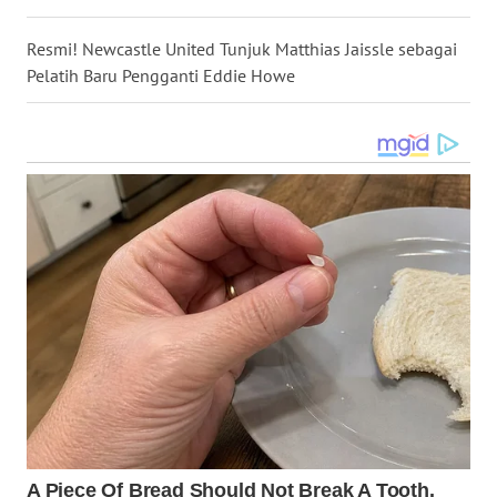
KEPRI
Resmi! Newcastle United Tunjuk Matthias Jaissle sebagai
WN
Pelatih Baru Pengganti Eddie Howe
PAPUA
WN
PAPUA
BARAT
WN
RIAU
WN
SERAMBI
WN
JAMBI