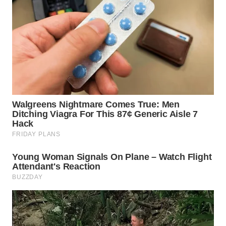
SUMSEL
WN
BENGKULU
WN
LAMPUNG
WN
JATENG
WN
NUSANTARA
WN
JOGJA
WN