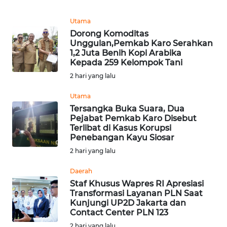
WN
JATIM
Utama
Dorong Komoditas
WN
Unggulan,Pemkab Karo Serahkan
BALI
1,2 Juta Benih Kopi Arabika
Kepada 259 Kelompok Tani
2 hari yang lalu
WN
KALBAR
Utama
Tersangka Buka Suara, Dua
WN
Pejabat Pemkab Karo Disebut
KALTENG
Terlibat di Kasus Korupsi
Penebangan Kayu Siosar
2 hari yang lalu
WN
KALTARA
Daerah
Staf Khusus Wapres RI Apresiasi
WN
Transformasi Layanan PLN Saat
KALSEL
Kunjungi UP2D Jakarta dan
Contact Center PLN 123
2 hari yang lalu
WN