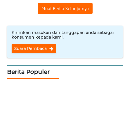
TEBING
Muat Berita Selanjutnya
TINGGI
WN
Kirimkan masukan dan tanggapan anda sebagai
PAKPAK
konsumen kepada kami.
WN
Suara Pembaca
KARAWANG
WN
Berita Populer
BEKASI
WN
BOGOR
WN
DEPOK