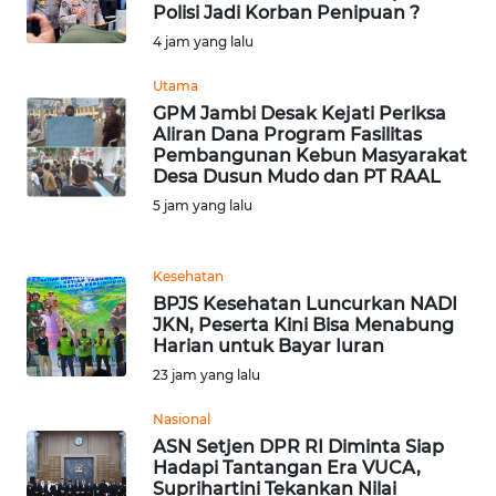
Polisi Jadi Korban Penipuan ?
4 jam yang lalu
MARTABAT
NET
Utama
GPM Jambi Desak Kejati Periksa
FORJASIDA
Aliran Dana Program Fasilitas
Pembangunan Kebun Masyarakat
Desa Dusun Mudo dan PT RAAL
TAMBANG
5 jam yang lalu
NEWS
Kesehatan
JURNAL
BPJS Kesehatan Luncurkan NADI
MARITIM
JKN, Peserta Kini Bisa Menabung
Harian untuk Bayar Iuran
FISUELRI
23 jam yang lalu
Nasional
BERKAT
ASN Setjen DPR RI Diminta Siap
NEWS
Hadapi Tantangan Era VUCA,
Suprihartini Tekankan Nilai