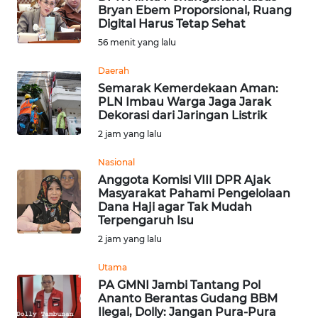
OPINI
Bryan Ebem Proporsional, Ruang
Digital Harus Tetap Sehat
WAHANA
56 menit yang lalu
INFRASTRUKTUR
Daerah
Semarak Kemerdekaan Aman:
WAHANA
PLN Imbau Warga Jaga Jarak
TANI
Dekorasi dari Jaringan Listrik
2 jam yang lalu
WAHANA
Nasional
TRAVEL
Anggota Komisi VIII DPR Ajak
Masyarakat Pahami Pengelolaan
Dana Haji agar Tak Mudah
WAHANA
Terpengaruh Isu
SPORT
2 jam yang lalu
WAHANA
Utama
UMKM
PA GMNI Jambi Tantang Pol
Ananto Berantas Gudang BBM
Ilegal, Dolly: Jangan Pura-Pura