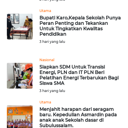
KALTIM
Utama
Bupati Karo,Kepala Sekolah Punya
WN
Peran Penting dan Tekankan
SULSEL
Untuk Tingkatkan Kwalitas
Pendidikan
3 hari yang lalu
WN
GORONTALO
Nasional
WN
Siapkan SDM Untuk Transisi
SULUT
Energi, PLN dan IT PLN Beri
Pelatihan Energi Terbarukan Bagi
Siswa SMA
WN
MALUKU
3 hari yang lalu
Utama
WN
Menjahit harapan dari seragam
MALUT
baru. Kepedulian Asmardin pada
anak anak Sekolah dasar di
Subulussalam.
WN