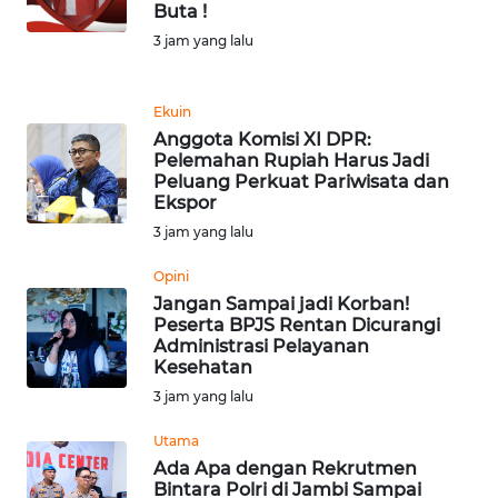
WAHANA
Buta !
SELEB
3 jam yang lalu
WAHANA
Ekuin
PERSONA
Anggota Komisi XI DPR:
Pelemahan Rupiah Harus Jadi
Peluang Perkuat Pariwisata dan
WAHANA
Ekspor
OTOMOTIF
3 jam yang lalu
WAHANA
Opini
HEALTH
Jangan Sampai jadi Korban!
Peserta BPJS Rentan Dicurangi
Administrasi Pelayanan
WAHANA
Kesehatan
DESA
3 jam yang lalu
WISATA
Utama
Ada Apa dengan Rekrutmen
MAWAKA
Bintara Polri di Jambi Sampai