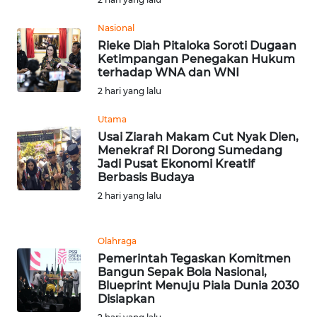
WN
SULTRA
Nasional
Rieke Diah Pitaloka Soroti Dugaan
Ketimpangan Penegakan Hukum
WN
terhadap WNA dan WNI
NTB
2 hari yang lalu
WN
Utama
SULTENG
Usai Ziarah Makam Cut Nyak Dien,
Menekraf RI Dorong Sumedang
Jadi Pusat Ekonomi Kreatif
WN
Berbasis Budaya
SULBAR
2 hari yang lalu
WN
BABEL
Olahraga
Pemerintah Tegaskan Komitmen
WN
Bangun Sepak Bola Nasional,
SUMBAR
Blueprint Menuju Piala Dunia 2030
Disiapkan