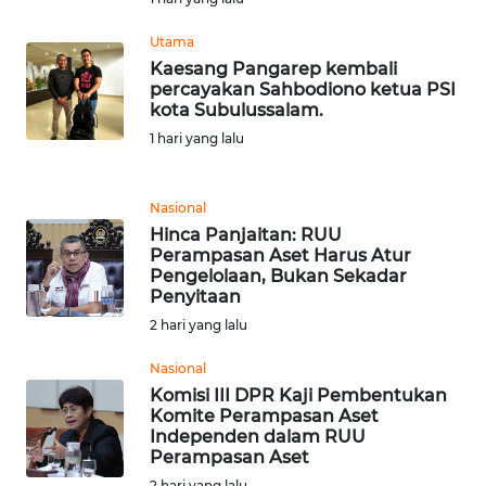
KEPRI
Utama
Kaesang Pangarep kembali
WN
percayakan Sahbodiono ketua PSI
PAPUA
kota Subulussalam.
1 hari yang lalu
WN
PAPUA
BARAT
Nasional
Hinca Panjaitan: RUU
Perampasan Aset Harus Atur
WN
Pengelolaan, Bukan Sekadar
RIAU
Penyitaan
2 hari yang lalu
WN
SERAMBI
Nasional
Komisi III DPR Kaji Pembentukan
Komite Perampasan Aset
WN
Independen dalam RUU
JAMBI
Perampasan Aset
2 hari yang lalu