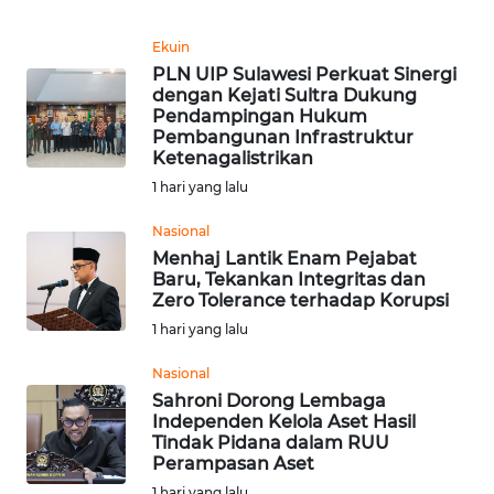
News
Regional
Ekuin
PLN UIP Sulawesi Perkuat Sinergi
WN
dengan Kejati Sultra Dukung
SUMUT
Pendampingan Hukum
Pembangunan Infrastruktur
Ketenagalistrikan
WN
JAKARTA
1 hari yang lalu
Nasional
WN
Menhaj Lantik Enam Pejabat
JABAR
Baru, Tekankan Integritas dan
Zero Tolerance terhadap Korupsi
WN
1 hari yang lalu
BANTEN
Nasional
Sahroni Dorong Lembaga
WN
Independen Kelola Aset Hasil
NTT
Tindak Pidana dalam RUU
Perampasan Aset
WN
1 hari yang lalu