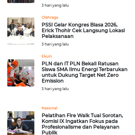
DAIRI
3 hari yang lalu
Olahraga
WN
PSSI Gelar Kongres Biasa 2026,
DANAU
Erick Thohir Cek Langsung Lokasi
TOBA
Pelaksanaan
3 hari yang lalu
WN
NIAS
Ekuin
PLN dan IT PLN Bekali Ratusan
Siswa SMA Ilmu Energi Terbarukan
WN
untuk Dukung Target Net Zero
LANGKAT
Emission
3 hari yang lalu
WN
TAPANULI
SELATAN
Nasional
Pelatihan Fire Walk Tuai Sorotan,
Komisi IX Ingatkan Fokus pada
WN
Profesionalisme dan Pelayanan
TANJUNG
Publik