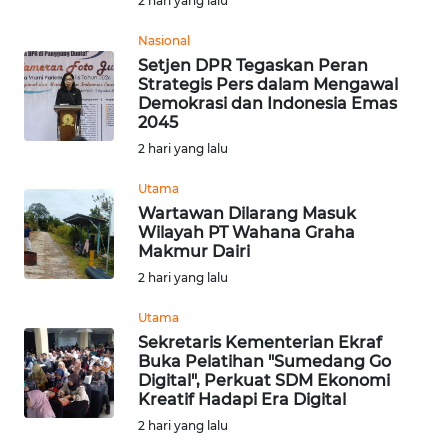
2 hari yang lalu
WN
SUMSEL
Nasional
Setjen DPR Tegaskan Peran
WN
Strategis Pers dalam Mengawal
BENGKULU
Demokrasi dan Indonesia Emas
2045
2 hari yang lalu
WN
LAMPUNG
Utama
Wartawan Dilarang Masuk
WN
Wilayah PT Wahana Graha
JATENG
Makmur Dairi
2 hari yang lalu
WN
Utama
NUSANTARA
Sekretaris Kementerian Ekraf
Buka Pelatihan "Sumedang Go
WN
Digital", Perkuat SDM Ekonomi
JOGJA
Kreatif Hadapi Era Digital
2 hari yang lalu