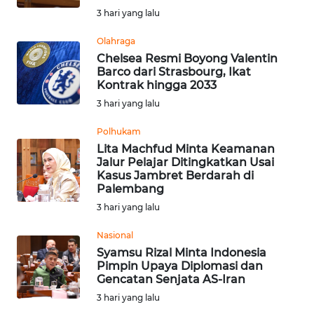
LESUNG
3 hari yang lalu
WN
Olahraga
KARO
Chelsea Resmi Boyong Valentin
Barco dari Strasbourg, Ikat
Kontrak hingga 2033
WN
3 hari yang lalu
SIMALUNGUN
Polhukam
WN
Lita Machfud Minta Keamanan
LABUHANBATU
Jalur Pelajar Ditingkatkan Usai
Kasus Jambret Berdarah di
Palembang
WN
3 hari yang lalu
TAPANULI
TENGAH
Nasional
Syamsu Rizal Minta Indonesia
WN DELI
Pimpin Upaya Diplomasi dan
SERDANG
Gencatan Senjata AS-Iran
3 hari yang lalu
WN