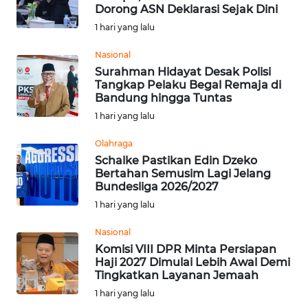
Dorong ASN Deklarasi Sejak Dini
INFO
1 hari yang lalu
IKLAN
Nasional
TENTANG
Surahman Hidayat Desak Polisi
Tangkap Pelaku Begal Remaja di
KAMI
Bandung hingga Tuntas
1 hari yang lalu
PEDOMAN
MEDIA
Olahraga
SIBER
Schalke Pastikan Edin Dzeko
Bertahan Semusim Lagi Jelang
Bundesliga 2026/2027
REDAKSI
1 hari yang lalu
KARIR
Nasional
Komisi VIII DPR Minta Persiapan
DISCLAIMER
Haji 2027 Dimulai Lebih Awal Demi
Tingkatkan Layanan Jemaah
1 hari yang lalu
Wahana