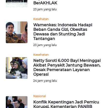
BerAKHLAK
ANUGERAH
23 jam yang lalu
NEWS
Kesehatan
Wamenkes: Indonesia Hadapi
AKHLAK
Beban Ganda Gizi, Obesitas
ID
Dewasa dan Stunting Jadi
Tantangan
SONYA
23 jam yang lalu
ASA
Kesehatan
NEWS
Netty Soroti 6.000 Bayi Meninggal
Akibat Penyakit Jantung Bawaan,
Informasi
Desak Pemerataan Layanan
Operasi
INDEKS
24 jam yang lalu
BERITA
Nasional
KONTAK
Konflik Kepentingan Jadi Pemicu
KAMI
Korupsi, Kementerian PANRB