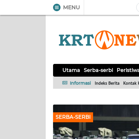
MENU
WAHANA
Tutup
TV
UTAMA
SERBA-
SERBI
Utama
Serba-serbi
Peristiw
Informasi
Indeks Berita
Kontak 
PERISTIWA
TOKOH
SERBA-SERBI
OPINI