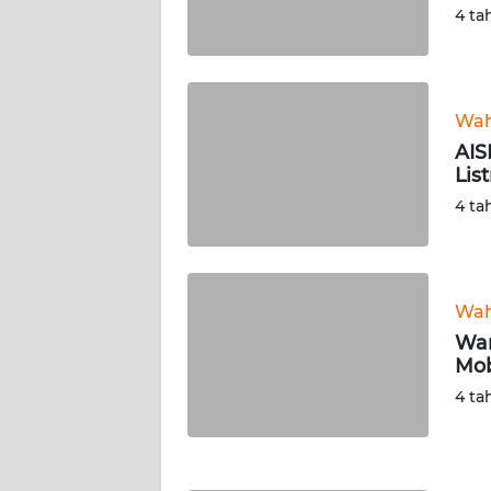
4 ta
TENTANG
KAMI
Wah
PEDOMAN
AIS
MEDIA
List
SIBER
4 ta
REDAKSI
KARIR
Wah
War
DISCLAIMER
Mob
4 ta
Wahana
News
Regional