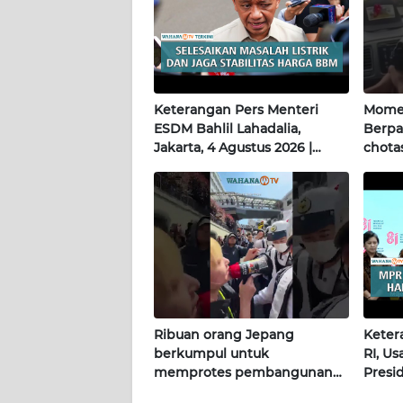
WN
PAPUA
WN
PAPUA
Keterangan Pers Menteri
Momen
BARAT
ESDM Bahlil Lahadalia,
Berpa
Jakarta, 4 Agustus 2026 |
chotas
WN
Wahana Terkini
RIAU
WN
SERAMBI
WN
JAMBI
Ribuan orang Jepang
Keter
berkumpul untuk
RI, U
WN
memprotes pembangunan
Presi
SULTRA
masjid pertama di Fujisawa
Terkin