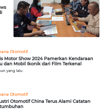
ews
di
ana Otomotif
is Motor Show 2024 Pamerkan Kendaraan
u dan Mobil Ikonik dari Film Terkenal
hun yang lalu
ana Otomotif
ustri Otomotif China Terus Alami Catatan
rtumbuhan