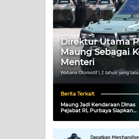
WAHANA
INFRASTRUKTUR
WAHANA
TANI
Direktur Utama P
Maung Sebagai K
WAHANA
TRAVEL
Menteri
Wahana Otomotif
|
2 tahun yang lalu
WAHANA
SPORT
Berita Terkait
WAHANA
Maung Jadi Kendaraan Dinas
UMKM
Pejabat RI, Purbaya Siapkan
Anggaran Pembelian
WAHANA
SELEB
Dapatkan Merchandise