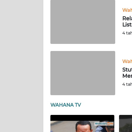
WN
Wah
SUMUT
Rel
List
WN
4 ta
JAKARTA
WN
JABAR
Wah
Stu
WN
Men
BANTEN
4 ta
WN
NTT
WAHANA TV
WN
KEPRI