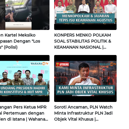
 Kartel Meksiko
KONPERS MENKO POLKAM
pasan Dengan "Los
SOAL STABILITAS POLITIK &
" (Polisi)
KEAMANAN NASIONAL |
Wahana Terkini
angan Pers Ketua MPR
Soroti Ancaman, PLN Watch
sai Pertemuan dengan
Minta Infrastruktur PLN Jadi
den di Istana | Wahana
Objek Vital Khusus |
i
Alperklinas Research