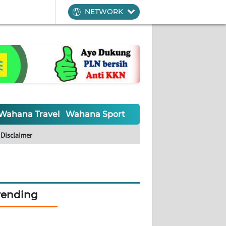
NETWORK
Wahana Travel
Wahana Sport
Wahana UMKM
Waha
Disclaimer
rending