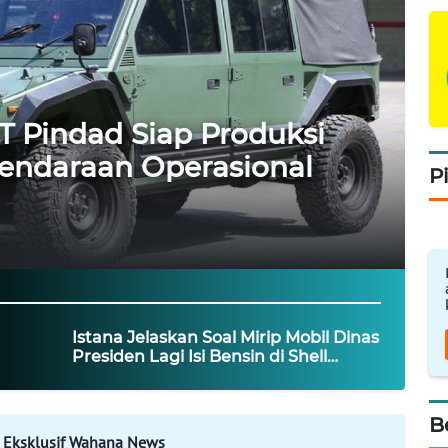
T Pindad Siap Produksi
endaraan Operasional
P
Istana Jelaskan Soal Mirip Mobil Dinas
Presiden Lagi Isi Bensin di Shell
Bukan Pertamina
B
 Eksklusif Wahana News