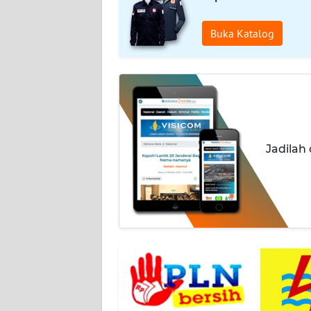
WAHANA
Buka Katalog
PERSONA
WAHANA
OTOMOTIF
WAHANA
Jadilah
HEALTH
WAHANA
DESA
WISATA
MAWAKA
MARTABAT