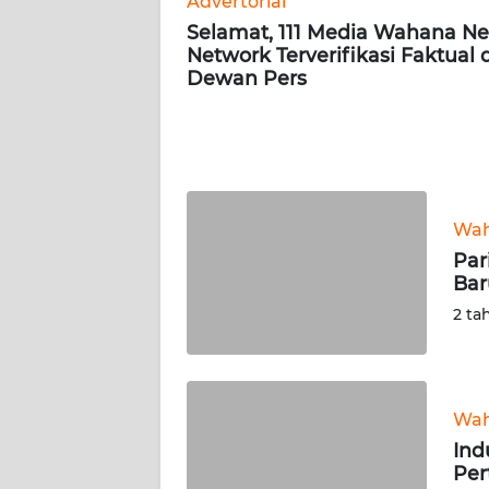
Advertorial
Selamat, 111 Media Wahana N
Network Terverifikasi Faktual 
AKHLAK
Dewan Pers
ID
SONYA
ASA
NEWS
Wah
Informasi
Par
Bar
INDEKS
2 ta
BERITA
KONTAK
KAMI
Wah
Ind
INFO
Pe
IKLAN