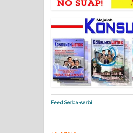
NET
FORJASIDA
TAMBANG
NEWS
JURNAL
MARITIM
FISUELRI
BERKAT
Feed Serba-serbi
NEWS
ANUGERAH
NEWS