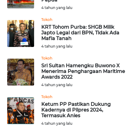
4 tahun yang lalu
MARTABAT
NET
Tokoh
KRT Tohom Purba: SHGB Milik
Japto Legal dari BPN, Tidak Ada
FORJASIDA
Mafia Tanah
4 tahun yang lalu
TAMBANG
Tokoh
NEWS
Sri Sultan Hamengku Buwono X
Menerima Penghargaan Maritime
JURNAL
Awards 2022
MARITIM
4 tahun yang lalu
Tokoh
FISUELRI
Ketum PP Pastikan Dukung
Kadernya di Pilpres 2024,
Termasuk Anies
BERKAT
4 tahun yang lalu
NEWS