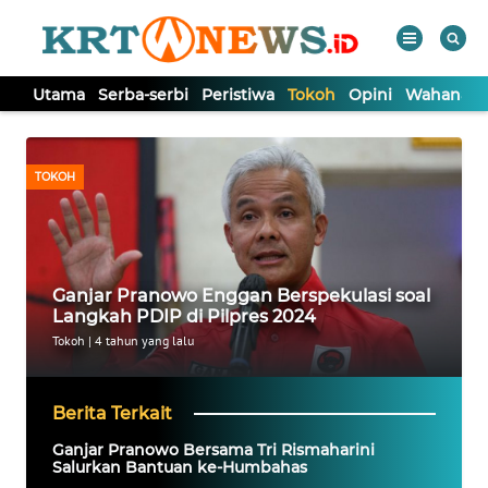
Utama
Serba-serbi
Peristiwa
Tokoh
Opini
Wahana In
WAHANA
Tutup
TV
TOKOH
UTAMA
SERBA-
Ganjar Pranowo Enggan Berspekulasi soal
SERBI
Langkah PDIP di Pilpres 2024
Tokoh
|
4 tahun yang lalu
PERISTIWA
Berita Terkait
TOKOH
Ganjar Pranowo Bersama Tri Rismaharini
Salurkan Bantuan ke-Humbahas