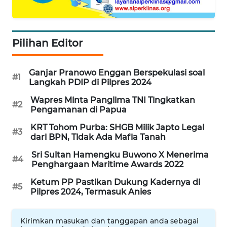
INFO
IKLAN
Pilihan Editor
TENTANG
KAMI
Ganjar Pranowo Enggan Berspekulasi soal
#1
Langkah PDIP di Pilpres 2024
PEDOMAN
Wapres Minta Panglima TNI Tingkatkan
MEDIA
#2
Pengamanan di Papua
SIBER
KRT Tohom Purba: SHGB Milik Japto Legal
#3
dari BPN, Tidak Ada Mafia Tanah
REDAKSI
Sri Sultan Hamengku Buwono X Menerima
#4
Penghargaan Maritime Awards 2022
KARIR
Ketum PP Pastikan Dukung Kadernya di
#5
Pilpres 2024, Termasuk Anies
DISCLAIMER
Wahana
Kirimkan masukan dan tanggapan anda sebagai