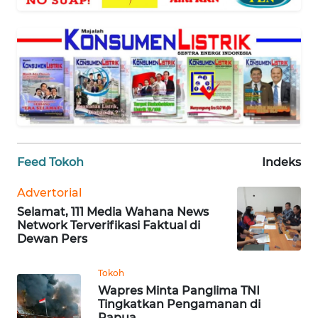
WAHANA
SELEB
WAHANA
PERSONA
WAHANA
OTOMOTIF
Feed Tokoh
Indeks
WAHANA
HEALTH
Advertorial
Selamat, 111 Media Wahana News
Network Terverifikasi Faktual di
WAHANA
Dewan Pers
DESA
WISATA
Tokoh
Wapres Minta Panglima TNI
Tingkatkan Pengamanan di
MAWAKA
Papua