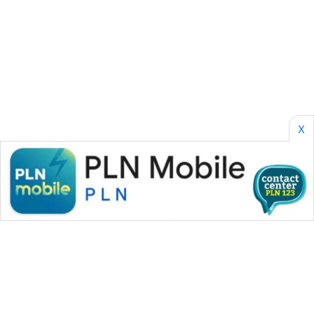
KALTIM
WN
SULSEL
WN
GORONTALO
X
WN
SULUT
WN
MALUKU
WN
MALUT
WN