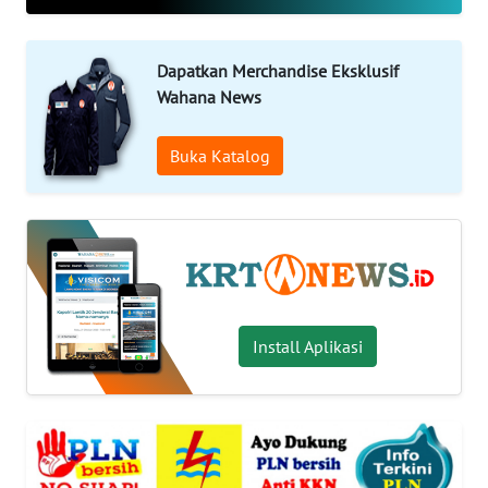
OPINI
WAHANA
Dapatkan Merchandise Eksklusif
INFRASTRUKTUR
Wahana News
WAHANA
Buka Katalog
TANI
WAHANA
TRAVEL
WAHANA
Install Aplikasi
SPORT
WAHANA
UMKM