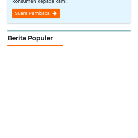
News
konsumen kepada kami.
Regional
Suara Pembaca
WN
SUMUT
Berita Populer
WN
JAKARTA
WN
JABAR
WN
BANTEN
WN
NTT
WN