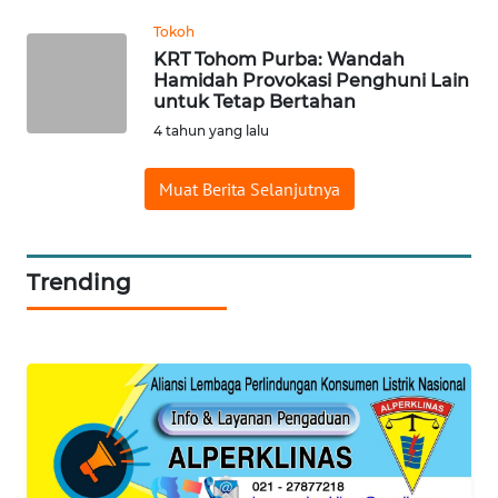
ANUGERAH
Tokoh
NEWS
KRT Tohom Purba: Wandah
Hamidah Provokasi Penghuni Lain
untuk Tetap Bertahan
AKHLAK
4 tahun yang lalu
ID
Muat Berita Selanjutnya
SONYA
ASA
NEWS
Trending
Informasi
INDEKS
BERITA
KONTAK
KAMI