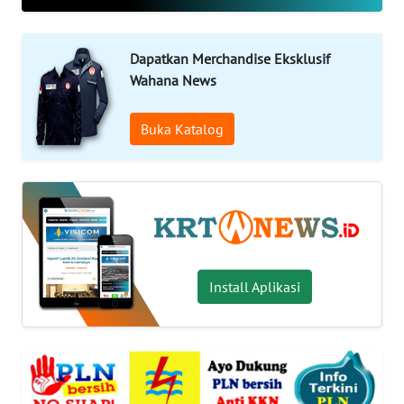
OPINI
WAHANA
Dapatkan Merchandise Eksklusif
INFRASTRUKTUR
Wahana News
WAHANA
Buka Katalog
TANI
WAHANA
TRAVEL
WAHANA
Install Aplikasi
SPORT
WAHANA
UMKM