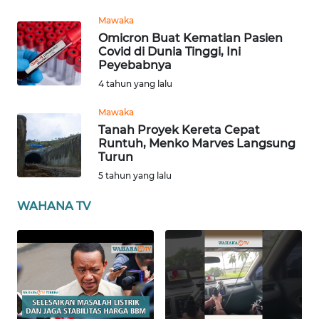
ANUGERAH
Mawaka
NEWS
Omicron Buat Kematian Pasien
Covid di Dunia Tinggi, Ini
Peyebabnya
AKHLAK
4 tahun yang lalu
ID
Mawaka
Tanah Proyek Kereta Cepat
SONYA
Runtuh, Menko Marves Langsung
ASA
Turun
NEWS
5 tahun yang lalu
Informasi
WAHANA TV
INDEKS
BERITA
KONTAK
KAMI