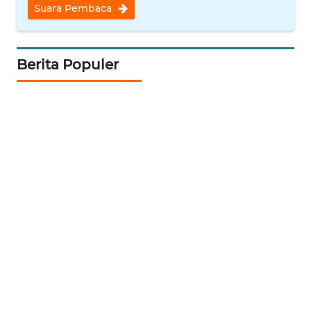
Suara Pembaca
KALTIM
WN
Berita Populer
SULSEL
WN
GORONTALO
WN
SULUT
WN
MALUKU
WN
MALUT
WN