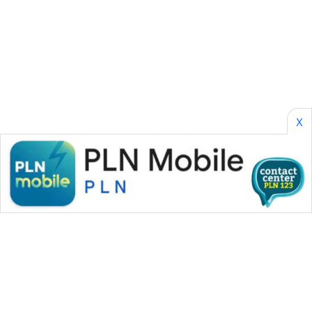
SERIBU
WN
TANGERANG
WN
BINJAI
X
WN
CIREBON
WN
INDRAMAYU
WN
KUNINGAN
WN