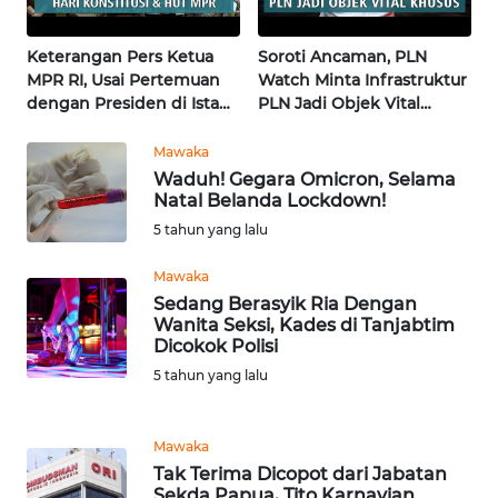
News
Regional
Keterangan Pers Ketua
Soroti Ancaman, PLN
WN
MPR RI, Usai Pertemuan
Watch Minta Infrastruktur
SUMUT
dengan Presiden di Istana
PLN Jadi Objek Vital
| Wahana Terkini
Khusus | Alperklinas
Research
Mawaka
WN
Waduh! Gegara Omicron, Selama
JAKARTA
Natal Belanda Lockdown!
5 tahun yang lalu
WN
JABAR
Mawaka
Sedang Berasyik Ria Dengan
Wanita Seksi, Kades di Tanjabtim
WN
Dicokok Polisi
BANTEN
5 tahun yang lalu
WN
NTT
Mawaka
Tak Terima Dicopot dari Jabatan
WN
Sekda Papua, Tito Karnavian