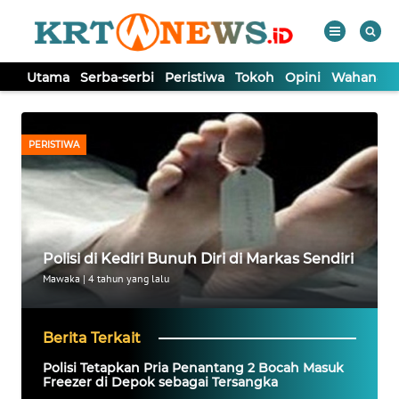
Utama
Serba-serbi
Peristiwa
Tokoh
Opini
Wahana In
WAHANA
Tutup
TV
PERISTIWA
UTAMA
SERBA-
SERBI
Polisi di Kediri Bunuh Diri di Markas Sendiri
Mawaka
|
4 tahun yang lalu
PERISTIWA
Berita Terkait
TOKOH
Polisi Tetapkan Pria Penantang 2 Bocah Masuk
Freezer di Depok sebagai Tersangka