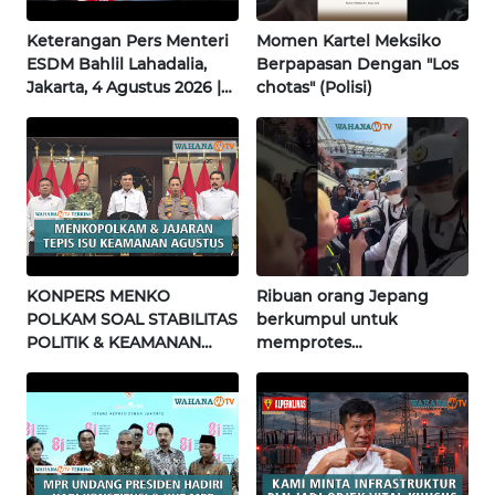
INFO
Keterangan Pers Menteri
Momen Kartel Meksiko
IKLAN
ESDM Bahlil Lahadalia,
Berpapasan Dengan "Los
Jakarta, 4 Agustus 2026 |
chotas" (Polisi)
Wahana Terkini
TENTANG
KAMI
PEDOMAN
MEDIA
SIBER
KONPERS MENKO
Ribuan orang Jepang
REDAKSI
POLKAM SOAL STABILITAS
berkumpul untuk
POLITIK & KEAMANAN
memprotes
KARIR
NASIONAL | Wahana
pembangunan masjid
Terkini
pertama di Fujisawa
DISCLAIMER
Wahana