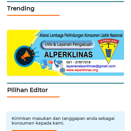
WN
JATIM
Trending
WN
BALI
WN
KALBAR
WN
KALTENG
WN
Pilihan Editor
KALTARA
WN
KALSEL
Kirimkan masukan dan tanggapan anda sebagai
konsumen kepada kami.
WN