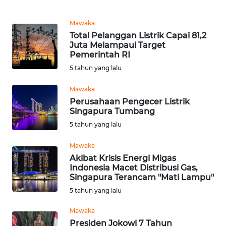
WN
SULTRA
Mawaka
Total Pelanggan Listrik Capai 81,2
WN
Juta Melampaui Target
NTB
Pemerintah RI
5 tahun yang lalu
WN
Mawaka
SULTENG
Perusahaan Pengecer Listrik
Singapura Tumbang
WN
5 tahun yang lalu
SULBAR
Mawaka
WN
Akibat Krisis Energi Migas
BABEL
Indonesia Macet Distribusi Gas,
Singapura Terancam "Mati Lampu"
5 tahun yang lalu
WN
SUMBAR
Mawaka
Presiden Jokowi 7 Tahun