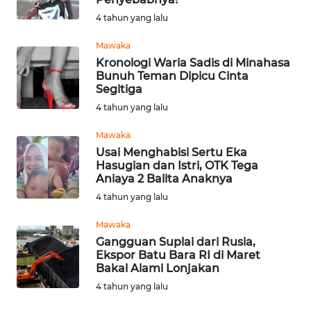
4 tahun yang lalu
MARTABAT
NET
Mawaka
Kronologi Waria Sadis di Minahasa
Bunuh Teman Dipicu Cinta
FORJASIDA
Segitiga
4 tahun yang lalu
TAMBANG
Mawaka
NEWS
Usai Menghabisi Sertu Eka
Hasugian dan Istri, OTK Tega
JURNAL
Aniaya 2 Balita Anaknya
MARITIM
4 tahun yang lalu
Mawaka
FISUELRI
Gangguan Suplai dari Rusia,
Ekspor Batu Bara RI di Maret
Bakal Alami Lonjakan
BERKAT
4 tahun yang lalu
NEWS