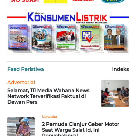
WAHANA
SELEB
WAHANA
PERSONA
WAHANA
OTOMOTIF
Feed Peristiwa
Indeks
WAHANA
HEALTH
Advertorial
Selamat, 111 Media Wahana News
Network Terverifikasi Faktual di
WAHANA
Dewan Pers
DESA
WISATA
Mawaka
2 Pemuda Cianjur Geber Motor
Saat Warga Salat Id, Ini
MAWAKA
Penyebabnya!