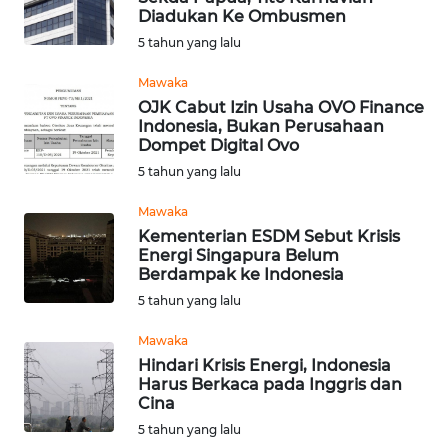
KEPRI
Diadukan Ke Ombusmen
5 tahun yang lalu
WN
Mawaka
PAPUA
OJK Cabut Izin Usaha OVO Finance
Indonesia, Bukan Perusahaan
WN
Dompet Digital Ovo
PAPUA
5 tahun yang lalu
BARAT
Mawaka
Kementerian ESDM Sebut Krisis
WN
Energi Singapura Belum
RIAU
Berdampak ke Indonesia
5 tahun yang lalu
WN
SERAMBI
Mawaka
Hindari Krisis Energi, Indonesia
Harus Berkaca pada Inggris dan
WN
Cina
JAMBI
5 tahun yang lalu