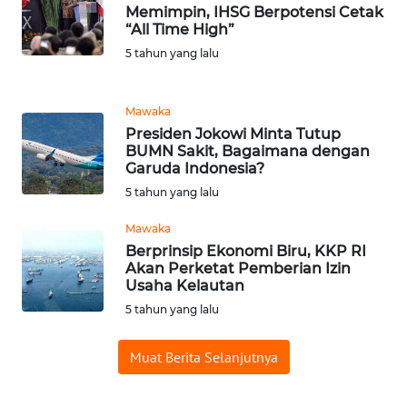
WN
Memimpin, IHSG Berpotensi Cetak
SUMSEL
“All Time High”
5 tahun yang lalu
WN
BENGKULU
Mawaka
Presiden Jokowi Minta Tutup
WN
BUMN Sakit, Bagaimana dengan
LAMPUNG
Garuda Indonesia?
5 tahun yang lalu
WN
JATENG
Mawaka
Berprinsip Ekonomi Biru, KKP RI
Akan Perketat Pemberian Izin
WN
Usaha Kelautan
NUSANTARA
5 tahun yang lalu
WN
Muat Berita Selanjutnya
JOGJA