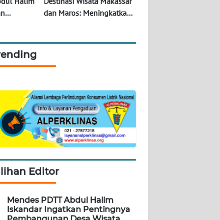
dul Halim
Destinasi Wisata Makassar
an
dan Maros: Meningkatkan
bangunan
Kunjungan Wisman ke
kelanjutan
Sulsel
rending
ilihan Editor
Mendes PDTT Abdul Halim
Iskandar Ingatkan Pentingnya
Pembangunan Desa Wisata