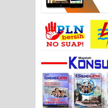
NET
FORJASIDA
TAMBANG
NEWS
JURNAL
MARITIM
FISUELRI
BERKAT
NEWS
ANUGERAH
NEWS