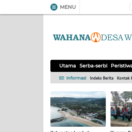
MENU
WAHANA
Tutup
TV
UTAMA
SERBA-
Utama
Serba-serbi
Peristiw
SERBI
Informasi
Indeks Berita
Kontak 
PERISTIWA
TOKOH
OPINI