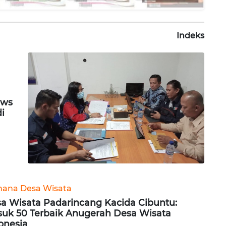
Indeks
ews
di
ana Desa Wisata
a Wisata Padarincang Kacida Cibuntu:
uk 50 Terbaik Anugerah Desa Wisata
onesia