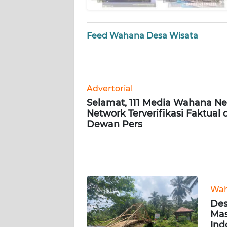
AKHLAK
Feed Wahana Desa Wisata
ID
SONYA
ASA
Advertorial
NEWS
Selamat, 111 Media Wahana N
Network Terverifikasi Faktual 
Informasi
Dewan Pers
INDEKS
BERITA
KONTAK
KAMI
Wah
Des
Mas
INFO
Ind
IKLAN