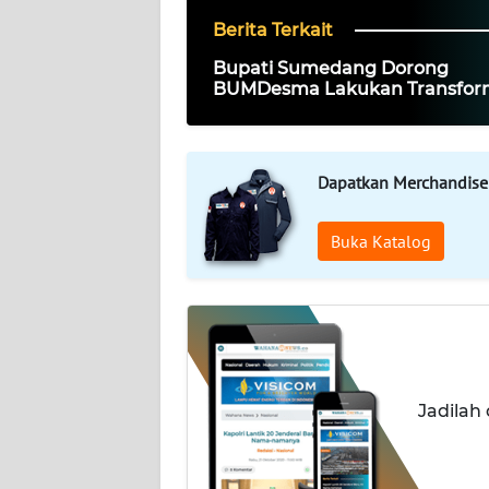
Berita Terkait
WAHANA
PERSONA
Bupati Sumedang Dorong
BUMDesma Lakukan Transfor
Menuju Lembaga Keuangan M
WAHANA
Modern
OTOMOTIF
Dapatkan Merchandise
WAHANA
HEALTH
Buka Katalog
WAHANA
DESA
WISATA
Jadilah
MAWAKA
MARTABAT