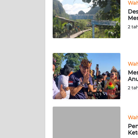
Wah
WN
Des
SUMUT
Men
2 ta
WN
JAKARTA
WN
JABAR
Wah
Men
WN
Anu
BANTEN
2 ta
WN
NTT
Wah
WN
Pen
KEPRI
Ket