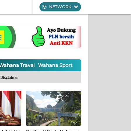
NETWORK
Wahana Travel
Wahana Sport
Wahana UMKM
Waha
Disclaimer