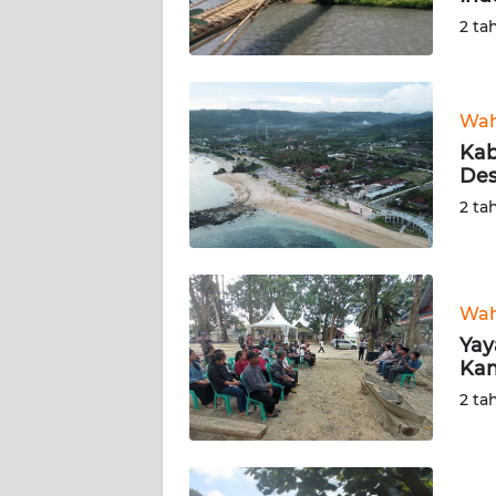
2 ta
TENTANG
KAMI
Wah
PEDOMAN
Kab
MEDIA
Des
SIBER
2 ta
REDAKSI
KARIR
Wah
Yay
DISCLAIMER
Kam
2 ta
Wahana
News
Regional