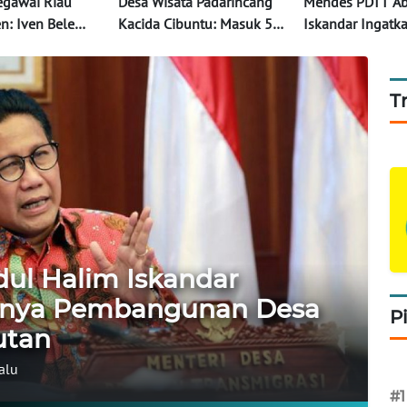
egawai Riau
Desa Wisata Padarincang
Mendes PDTT Ab
n: Iven Bele
Kacida Cibuntu: Masuk 50
Iskandar Ingatk
i Desa Wisata
Terbaik Anugerah Desa
Pentingnya Pem
Wisata Indonesia
Desa Wisata Ber
T
ul Halim Iskandar
gnya Pembangunan Desa
P
utan
alu
#1