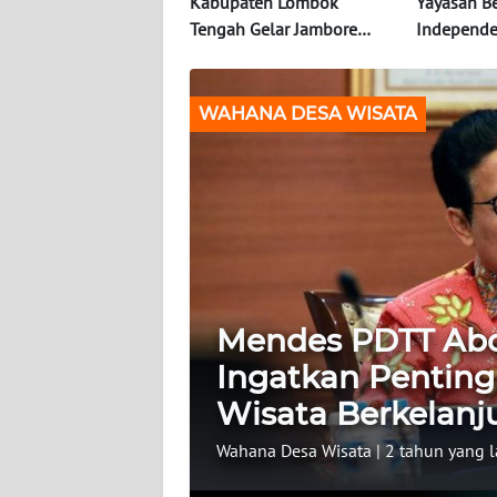
WAHANA
Kabupaten Lombok
Yayasan B
INFRASTRUKTUR
Tengah Gelar Jambore
Independe
Desa Wisata untuk Promosi
Kampung d
Wisata
Buluhcina
WAHANA
WAHANA DESA WISATA
TANI
WAHANA
TRAVEL
WAHANA
SPORT
Mendes PDTT Abd
WAHANA
Ingatkan Pentin
UMKM
Wisata Berkelanj
WAHANA
Wahana Desa Wisata
|
2 tahun yang l
SELEB