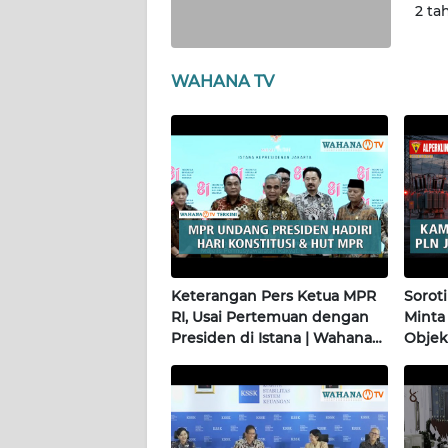
2 ta
WN
PAPUA
WAHANA TV
WN
PAPUA
BARAT
WN
RIAU
WN
SERAMBI
Keterangan Pers Ketua MPR
Sorot
RI, Usai Pertemuan dengan
Minta 
WN
Presiden di Istana | Wahana
Objek 
JAMBI
Terkini
Alper
WN
SULTRA