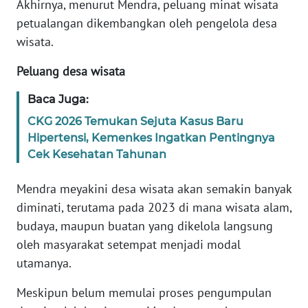
Akhirnya, menurut Mendra, peluang minat wisata
MARTABAT
petualangan dikembangkan oleh pengelola desa
NET
wisata.
FORJASIDA
Peluang desa wisata
Baca Juga:
TAMBANG
CKG 2026 Temukan Sejuta Kasus Baru
NEWS
Hipertensi, Kemenkes Ingatkan Pentingnya
Cek Kesehatan Tahunan
JURNAL
MARITIM
Mendra meyakini desa wisata akan semakin banyak
diminati, terutama pada 2023 di mana wisata alam,
FISUELRI
budaya, maupun buatan yang dikelola langsung
oleh masyarakat setempat menjadi modal
BERKAT
utamanya.
NEWS
Meskipun belum memulai proses pengumpulan