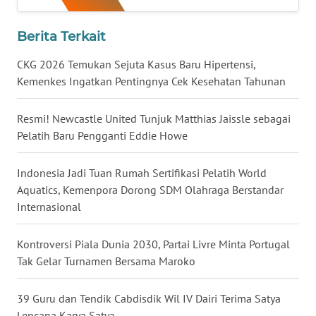
Regional
Berita Terkait
WN
SUMUT
CKG 2026 Temukan Sejuta Kasus Baru Hipertensi,
Kemenkes Ingatkan Pentingnya Cek Kesehatan Tahunan
WN
JAKARTA
Resmi! Newcastle United Tunjuk Matthias Jaissle sebagai
Pelatih Baru Pengganti Eddie Howe
WN
JABAR
Indonesia Jadi Tuan Rumah Sertifikasi Pelatih World
Aquatics, Kemenpora Dorong SDM Olahraga Berstandar
WN
Internasional
BANTEN
Kontroversi Piala Dunia 2030, Partai Livre Minta Portugal
WN
Tak Gelar Turnamen Bersama Maroko
NTT
39 Guru dan Tendik Cabdisdik Wil IV Dairi Terima Satya
WN
KEPRI
Lencana Karya Satya