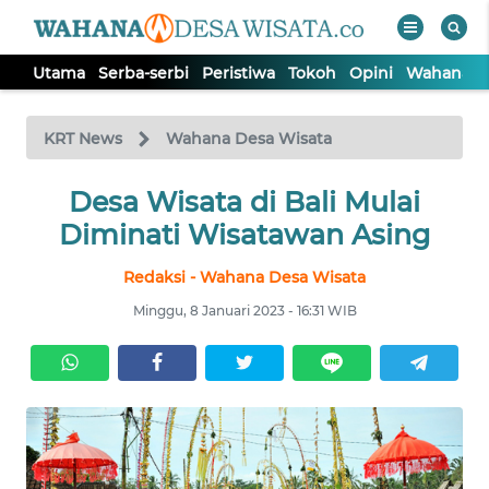
Utama
Serba-serbi
Peristiwa
Tokoh
Opini
Wahana In
WAHANA
Tutup
TV
KRT News
Wahana Desa Wisata
Desa Wisata di Bali Mulai
UTAMA
Diminati Wisatawan Asing
SERBA-
Redaksi - Wahana Desa Wisata
SERBI
Minggu, 8 Januari 2023 - 16:31 WIB
PERISTIWA
TOKOH
OPINI