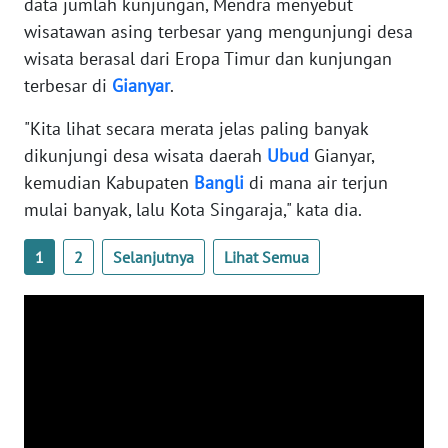
data jumlah kunjungan, Mendra menyebut
ANUGERAH
NEWS
wisatawan asing terbesar yang mengunjungi desa
wisata berasal dari Eropa Timur dan kunjungan
terbesar di
Gianyar
.
AKHLAK
ID
"Kita lihat secara merata jelas paling banyak
dikunjungi desa wisata daerah
Ubud
Gianyar,
SONYA
kemudian Kabupaten
Bangli
di mana air terjun
ASA
mulai banyak, lalu Kota Singaraja," kata dia.
NEWS
1
2
Selanjutnya
Lihat Semua
Informasi
INDEKS
BERITA
KONTAK
KAMI