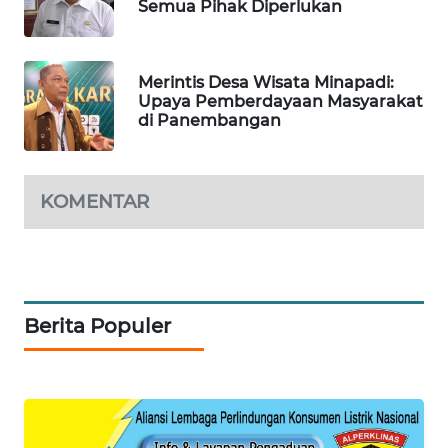
Semua Pihak Diperlukan
TV
WAHANANEWS
ID
Merintis Desa Wisata Minapadi:
Upaya Pemberdayaan Masyarakat
di Panembangan
WAHANANEWS
CO ID
KOMENTAR
WAHANANEWS
NET
WAHANA
SPORT
Berita Populer
WAHANA
UMKM
WAHANA