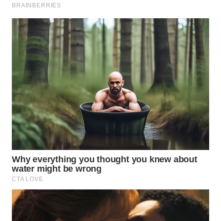
KALTIM
WN
SULSEL
WN
GORONTALO
WN
SULUT
WN
MALUKU
WN
MALUT
WN
DAIRI