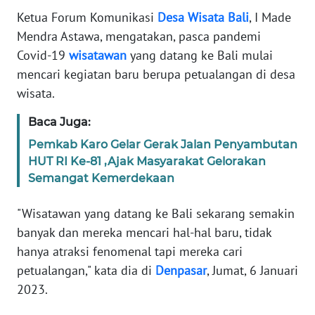
SELEB
Ketua Forum Komunikasi
Desa
Wisata
Bali
, I Made
Mendra Astawa, mengatakan, pasca pandemi
WAHANA
Covid-19
wisatawan
yang datang ke Bali mulai
PERSONA
mencari kegiatan baru berupa petualangan di desa
wisata.
WAHANA
OTOMOTIF
Baca Juga:
Pemkab Karo Gelar Gerak Jalan Penyambutan
WAHANA
HUT RI Ke-81 ,Ajak Masyarakat Gelorakan
HEALTH
Semangat Kemerdekaan
"Wisatawan yang datang ke Bali sekarang semakin
WAHANA
banyak dan mereka mencari hal-hal baru, tidak
DESA
hanya atraksi fenomenal tapi mereka cari
WISATA
petualangan," kata dia di
Denpasar
, Jumat, 6 Januari
2023.
MAWAKA