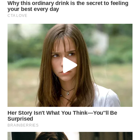
TINGGI
WN
PAKPAK
WN
KARAWANG
WN
BEKASI
WN
BOGOR
WN
DEPOK
WN