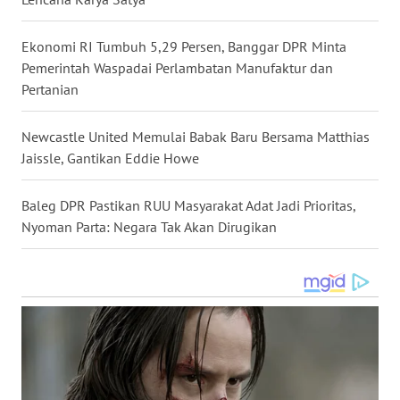
WN
Ekonomi RI Tumbuh 5,29 Persen, Banggar DPR Minta
PAPUA
Pemerintah Waspadai Perlambatan Manufaktur dan
Pertanian
WN
PAPUA
Newcastle United Memulai Babak Baru Bersama Matthias
BARAT
Jaissle, Gantikan Eddie Howe
WN
Baleg DPR Pastikan RUU Masyarakat Adat Jadi Prioritas,
RIAU
Nyoman Parta: Negara Tak Akan Dirugikan
WN
SERAMBI
WN
JAMBI
WN