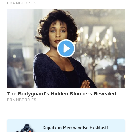
SOLO
WN
BOROBUDUR
WN
MADURA
WN
SURABAYA
WN
NATUNA
WN
BINTAN
Dapatkan Merchandise Eksklusif
WN