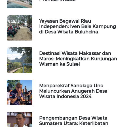
TANI
WAHANA
Yayasan Begawai Riau
ADVOKAT
Independen: Iven Bele Kampung
di Desa Wisata Buluhcina
WAHANA
INFRASTRUKTUR
Destinasi Wisata Makassar dan
Maros: Meningkatkan Kunjungan
WAHANA
Wisman ke Sulsel
KONSUMEN
WAHANA
Menparekraf Sandiaga Uno
LISTRIK
Meluncurkan Anugerah Desa
Wisata Indonesia 2024
WAHANA
TRAVEL
Pengembangan Desa Wisata
WAHANA
Sumatera Utara: Keterlibatan