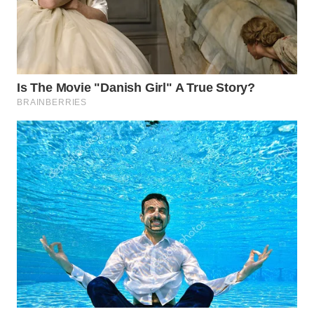
WN
KARO
WN
SIMALUNGUN
WN
LABUHANBATU
WN
TAPANULI
TENGAH
WN DELI
SERDANG
WN
TEBING