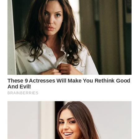
TAPANULI
UTARA
WN
SAMOSIR
WN
PADANG
LAWAS
WN
SUMEDANG
WN
CIANJUR
WN
KEPULAUAN