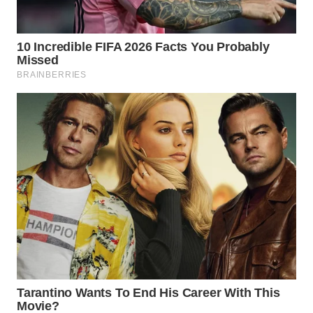
JATIM
WN
BALI
WN
KALBAR
WN
KALTENG
WN
KALTARA
WN
KALSEL
WN