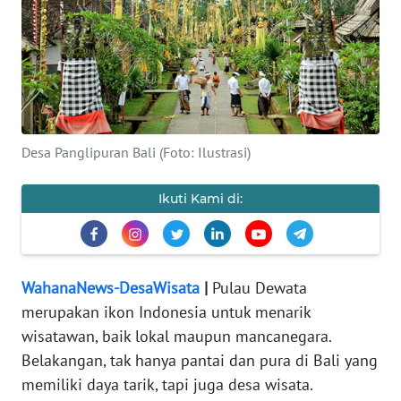
WAHANA
INFRASTRUKTUR
WAHANA
TANI
Desa Panglipuran Bali (Foto: Ilustrasi)
WAHANA
TRAVEL
Ikuti Kami di:
WAHANA
SPORT
WahanaNews-DesaWisata
|
Pulau Dewata
merupakan ikon Indonesia untuk menarik
WAHANA
wisatawan, baik lokal maupun mancanegara.
UMKM
Belakangan, tak hanya pantai dan pura di Bali yang
memiliki daya tarik, tapi juga desa wisata.
WAHANA