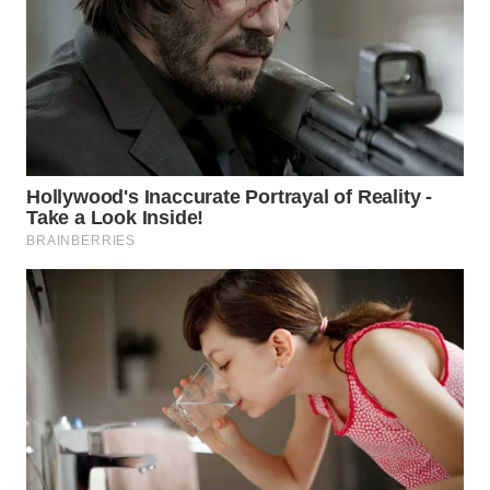
SULTRA
WN
NTB
WN
SULTENG
WN
SULBAR
WN
BABEL
WN
SUMBAR
WN