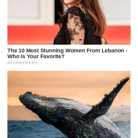
SERIBU
WN
TANGERANG
WN
BINJAI
WN
CIREBON
WN
INDRAMAYU
WN
KUNINGAN
WN
MAJALENGKA