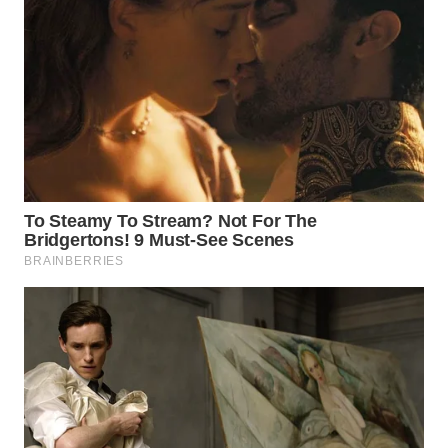
WN
DANAU
TOBA
WN
NIAS
WN
LANGKAT
WN
TAPANULI
SELATAN
WN
TANJUNG
LESUNG