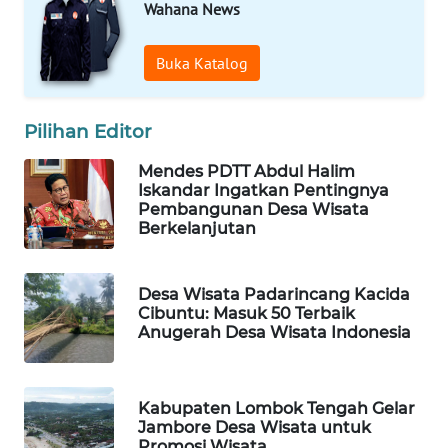
Wahana News
MANDALIKA
Buka Katalog
WN
LIKUPANG
Pilihan Editor
WN
LABUANBAJO
Mendes PDTT Abdul Halim
Iskandar Ingatkan Pentingnya
Pembangunan Desa Wisata
WN
Berkelanjutan
BORNEO
Wahana
Desa Wisata Padarincang Kacida
Media
Cibuntu: Masuk 50 Terbaik
Group
Anugerah Desa Wisata Indonesia
WAHANA
NEWS
Kabupaten Lombok Tengah Gelar
Jambore Desa Wisata untuk
WAHANA
Promosi Wisata