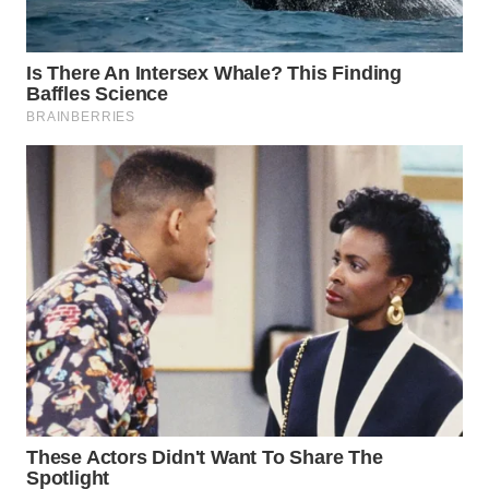
WN
SUBANG
WN
SUKABUMI
WN
PURWAKARTA
WN
PRIANGAN
TIMUR
WN
SEMARANG
WN