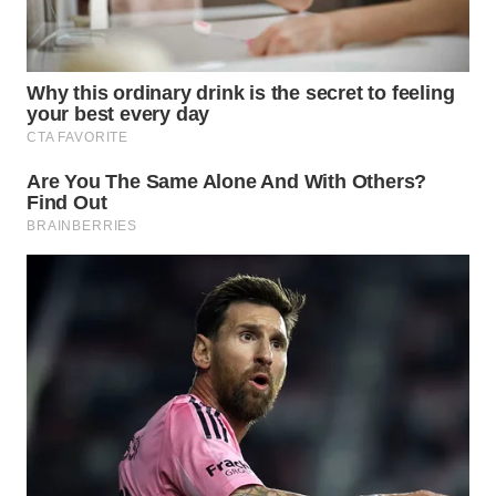
SUMSEL
WN
BENGKULU
WN
LAMPUNG
WN
JATENG
WN
NUSANTARA
WN
JOGJA
WN