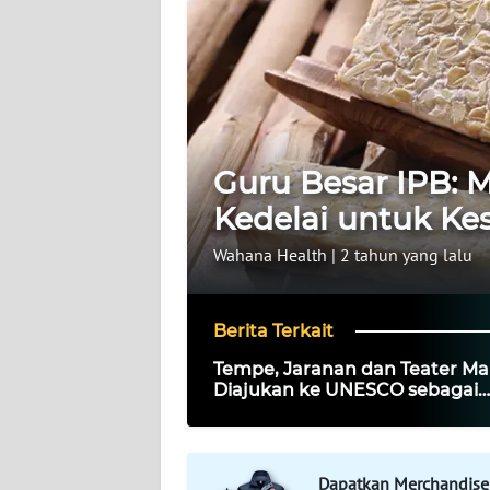
WAHANA
INFRASTRUKTUR
WAHANA
TANI
Guru Besar IPB: 
WAHANA
TRAVEL
Kedelai untuk Ke
Wahana Health
|
2 tahun yang lalu
WAHANA
SPORT
Berita Terkait
WAHANA
Tempe, Jaranan dan Teater Ma
UMKM
Diajukan ke UNESCO sebagai
Warisan Budaya Dunia
WAHANA
SELEB
Dapatkan Merchandise