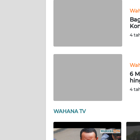
WN
Wah
SUMUT
Bag
Kon
WN
4 ta
JAKARTA
WN
JABAR
Wah
6 M
WN
hin
BANTEN
4 ta
WN
NTT
WAHANA TV
WN
KEPRI