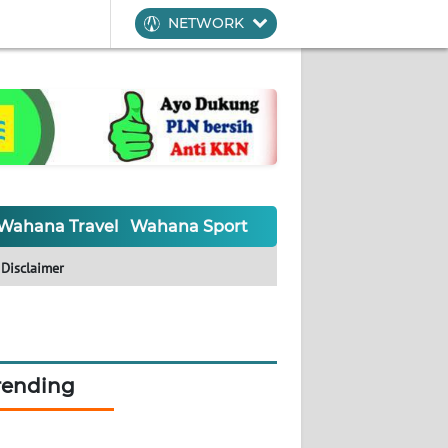
NETWORK
Wahana Travel
Wahana Sport
Wahana UMKM
Waha
Disclaimer
rending