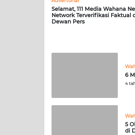
Advertorial
Selamat, 111 Media Wahana N
Network Terverifikasi Faktual 
AKHLAK
Dewan Pers
ID
SONYA
ASA
NEWS
Wah
Informasi
6 M
INDEKS
4 ta
BERITA
KONTAK
KAMI
Wah
5 O
INFO
di 
IKLAN