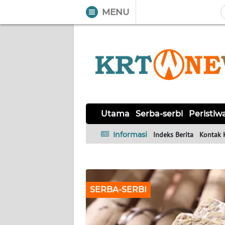
MENU
WAHANA
Tutup
TV
UTAMA
SERBA-
SERBI
Utama
Serba-serbi
Peristiw
Informasi
Indeks Berita
Kontak 
PERISTIWA
TOKOH
SERBA-SERBI
OPINI