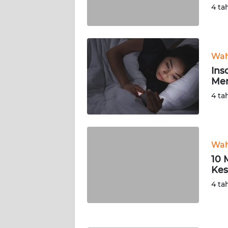
4 ta
TENTANG
KAMI
Wah
PEDOMAN
Ins
MEDIA
Men
SIBER
4 ta
REDAKSI
KARIR
Wah
10 
DISCLAIMER
Kes
4 ta
Wahana
News
Regional