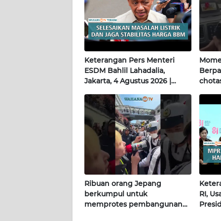
WN
PAPUA
WN
PAPUA
Keterangan Pers Menteri
Momen
BARAT
ESDM Bahlil Lahadalia,
Berpa
Jakarta, 4 Agustus 2026 |
chotas
WN
Wahana Terkini
RIAU
WN
SERAMBI
WN
JAMBI
Ribuan orang Jepang
Keter
berkumpul untuk
RI, U
WN
memprotes pembangunan
Presi
SULTRA
masjid pertama di Fujisawa
Terkin