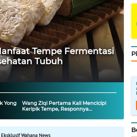
Manfaat Tempe Fermentasi
P
sehatan Tubuh
k Yong
Wang Ziqi Pertama Kali Mencicipi
Keripik Tempe, Responnya
Mengejutkan!
B
 Eksklusif Wahana News