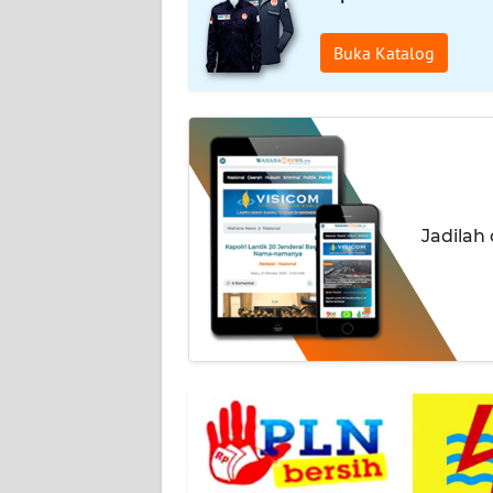
WAHANA
Buka Katalog
PERSONA
WAHANA
OTOMOTIF
WAHANA
Jadilah
HEALTH
WAHANA
DESA
WISATA
MAWAKA
MARTABAT