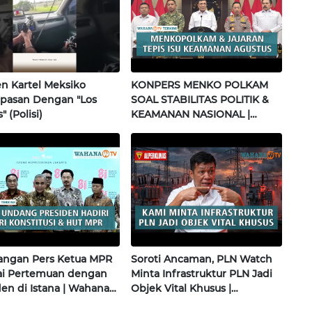
 Kartel Meksiko
KONPERS MENKO POLKAM
pasan Dengan "Los
SOAL STABILITAS POLITIK &
" (Polisi)
KEAMANAN NASIONAL |
Wahana Terkini
angan Pers Ketua MPR
Soroti Ancaman, PLN Watch
sai Pertemuan dengan
Minta Infrastruktur PLN Jadi
den di Istana | Wahana
Objek Vital Khusus |
i
Alperklinas Research