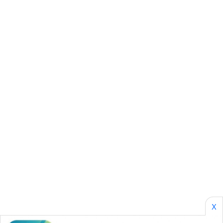
WN
SUMSEL
WN
BENGKULU
WN
LAMPUNG
WN
JATENG
WN
NUSANTARA
WN
JOGJA
X