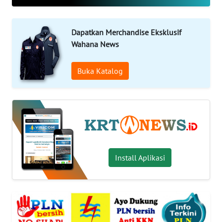
OPINI
WAHANA
Dapatkan Merchandise Eksklusif
INFRASTRUKTUR
Wahana News
WAHANA
Buka Katalog
TANI
WAHANA
TRAVEL
WAHANA
Install Aplikasi
SPORT
WAHANA
UMKM