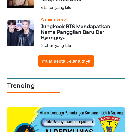
4 tahun yang lalu
MARTABAT
NET
Wahana Seleb
Jungkook BTS Mendapatkan
Nama Panggilan Baru Dari
FORJASIDA
Hyungnya
5 tahun yang lalu
TAMBANG
NEWS
Muat Berita Selanjutnya
JURNAL
MARITIM
Trending
FISUELRI
BERKAT
NEWS