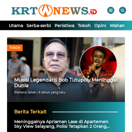
Utama
Serba-serbi
Peristiwa
Tokoh
Opini
Wahana In
WAHANA
Tutup
TV
TOKOH
UTAMA
SERBA-
Musisi Legendaris Bob Tutupoly Meninggal
SERBI
Dunia
Wahana Seleb
|
4 tahun yang lalu
PERISTIWA
Berita Terkait
TOKOH
Meninggalnya Apriaman Lase di Apartemen
Sky View Selayang, Polisi Tetapkan 2 Orang
Wanita Tersangka