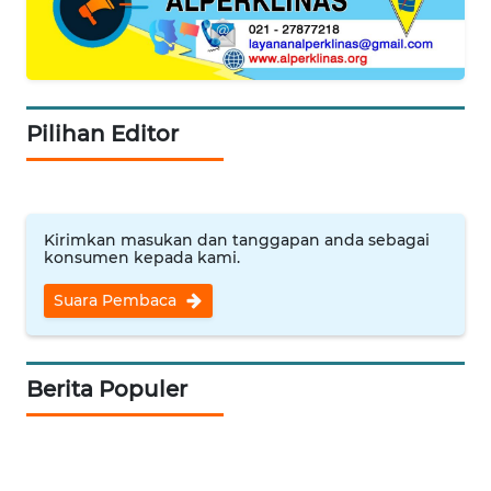
ANUGERAH
NEWS
AKHLAK
Pilihan Editor
ID
SONYA
ASA
Kirimkan masukan dan tanggapan anda sebagai
NEWS
konsumen kepada kami.
Suara Pembaca
Informasi
INDEKS
BERITA
Berita Populer
KONTAK
KAMI