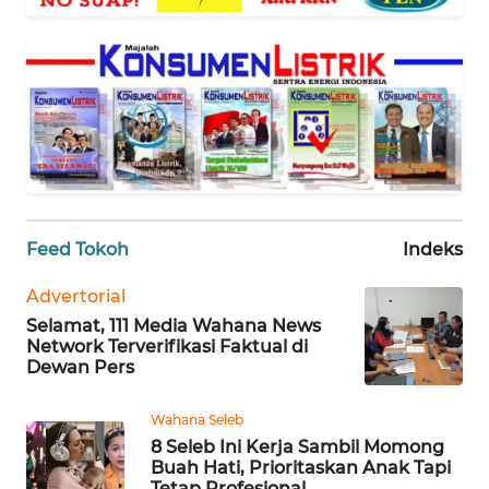
WAHANA
SELEB
WAHANA
PERSONA
WAHANA
OTOMOTIF
Feed Tokoh
Indeks
WAHANA
HEALTH
Advertorial
Selamat, 111 Media Wahana News
Network Terverifikasi Faktual di
WAHANA
Dewan Pers
DESA
WISATA
Wahana Seleb
8 Seleb Ini Kerja Sambil Momong
Buah Hati, Prioritaskan Anak Tapi
MAWAKA
Tetap Profesional