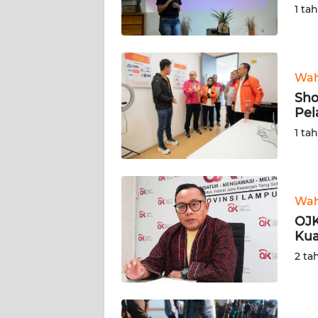
1 ta
TENTANG
KAMI
Wa
PEDOMAN
Sho
MEDIA
Pel
SIBER
1 ta
REDAKSI
KARIR
Wa
OJK
DISCLAIMER
Kua
2 ta
Wahana
News
Regional