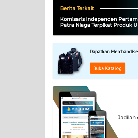
Berita Terkait
WAHANA
PERSONA
Komisaris Independen Pertam
Patra Niaga Terpikat Produk
Mitra Binaan
WAHANA
OTOMOTIF
Dapatkan Merchandise
WAHANA
HEALTH
Buka Katalog
WAHANA
DESA
WISATA
MAWAKA
Jadilah
MARTABAT