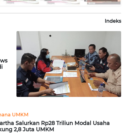
Indeks
ews
di
hana UMKM
rtha Salurkan Rp28 Triliun Modal Usaha
ung 2,8 Juta UMKM