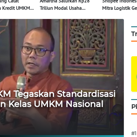
ng Catat
Amartha Salurkan Rp28
Shopee Indones
n Kredit UMKM
Triliun Modal Usaha
Mitra Logistik Ge
I-2024
Dukung 2,8 Juta UMKM
Pelatihan Digita
 14,42%
UMKM saat Ram
T
M Tegaskan Standardisasi
an Kelas UMKM Nasional
P
#1