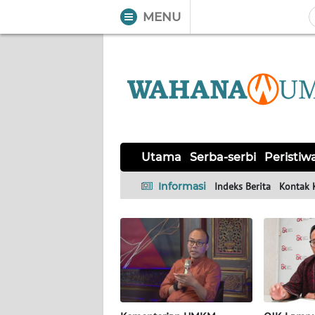
MENU
WAHANA
Tutup
TV
UTAMA
SERBA-
Utama
Serba-serbi
Peristiw
SERBI
Informasi
Indeks Berita
Kontak 
PERISTIWA
TOKOH
OPINI