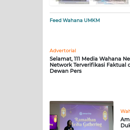
AKHLAK
Feed Wahana UMKM
ID
SONYA
ASA
Advertorial
NEWS
Selamat, 111 Media Wahana N
Network Terverifikasi Faktual 
Informasi
Dewan Pers
INDEKS
BERITA
KONTAK
KAMI
Wa
Ama
INFO
Duk
IKLAN