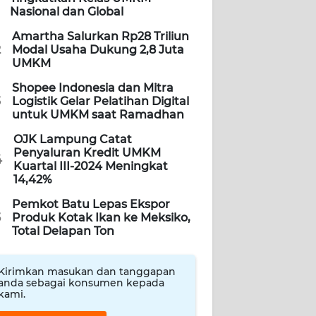
Nasional dan Global
Amartha Salurkan Rp28 Triliun
2
Modal Usaha Dukung 2,8 Juta
UMKM
Shopee Indonesia dan Mitra
3
Logistik Gelar Pelatihan Digital
untuk UMKM saat Ramadhan
OJK Lampung Catat
Penyaluran Kredit UMKM
4
Kuartal III-2024 Meningkat
14,42%
Pemkot Batu Lepas Ekspor
5
Produk Kotak Ikan ke Meksiko,
Total Delapan Ton
Kirimkan masukan dan tanggapan
anda sebagai konsumen kepada
kami.