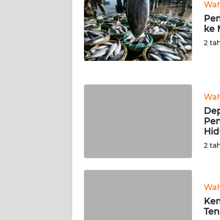
Wa
WN
Pem
SUMUT
ke 
2 ta
WN
JAKARTA
WN
JABAR
Wa
Dep
WN
Pen
BANTEN
Hid
2 ta
WN
NTT
Wa
WN
Ke
KEPRI
Ten