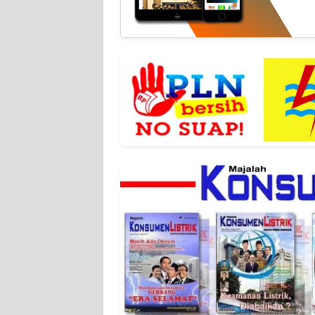
NET
FORJASIDA
TAMBANG
NEWS
JURNAL
MARITIM
FISUELRI
BERKAT
NEWS
ANUGERAH
NEWS