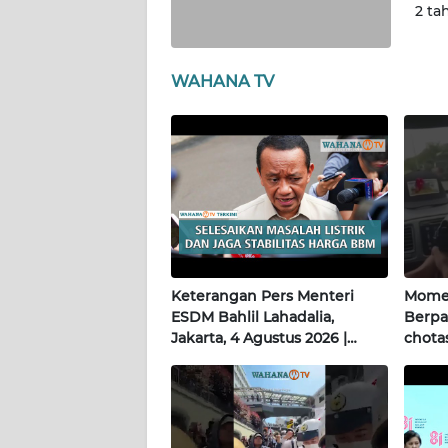
2 ta
WN
PAPUA
WAHANA TV
WN
PAPUA
BARAT
WN
RIAU
WN
SERAMBI
Keterangan Pers Menteri
Momen
ESDM Bahlil Lahadalia,
Berpa
WN
Jakarta, 4 Agustus 2026 |
chotas
JAMBI
Wahana Terkini
WN
SULTRA