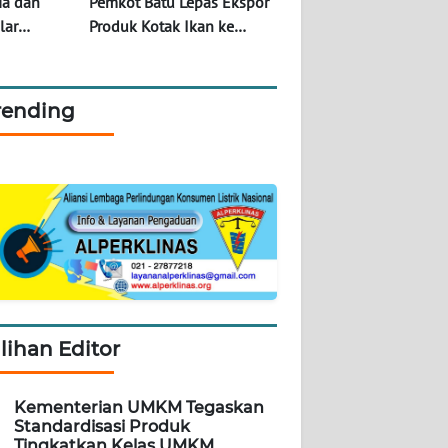
ia dan
Pemkot Batu Lepas Ekspor
lar
Produk Kotak Ikan ke
l untuk
Meksiko, Total Delapan
adhan
Ton
rending
ilihan Editor
Kementerian UMKM Tegaskan
Standardisasi Produk
Tingkatkan Kelas UMKM