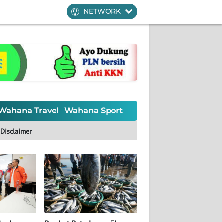
NETWORK
Wahana Travel
Wahana Sport
Wahana UMKM
Waha
Disclaimer