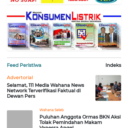
WAHANA
SELEB
WAHANA
PERSONA
WAHANA
OTOMOTIF
Feed Peristiwa
Indeks
WAHANA
HEALTH
Advertorial
Selamat, 111 Media Wahana News
Network Terverifikasi Faktual di
WAHANA
Dewan Pers
DESA
WISATA
Wahana Seleb
Puluhan Anggota Ormas BKN Aksi
Tolak Pemindahan Makam
MAWAKA
Vanessa Angel