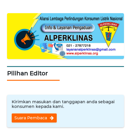
ANUGERAH
NEWS
AKHLAK
ID
SONYA
ASA
NEWS
Pilihan Editor
Informasi
INDEKS
Kirimkan masukan dan tanggapan anda sebagai
BERITA
konsumen kepada kami.
Suara Pembaca
KONTAK
KAMI