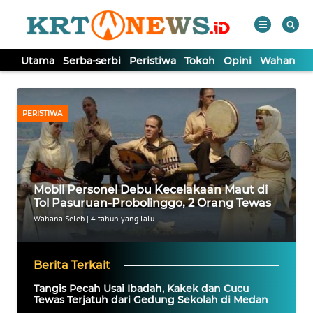
Utama
Serba-serbi
Peristiwa
Tokoh
Opini
Wahana In
WAHANA
Tutup
TV
PERISTIWA
UTAMA
SERBA-
Mobil Personel Debu Kecelakaan Maut di
SERBI
Tol Pasuruan-Probolinggo, 2 Orang Tewas
Wahana Seleb
|
4 tahun yang lalu
PERISTIWA
Berita Terkait
TOKOH
Tangis Pecah Usai Ibadah, Kakek dan Cucu
Tewas Terjatuh dari Gedung Sekolah di Medan