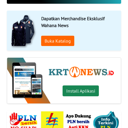
OPINI
WAHANA
Dapatkan Merchandise Eksklusif
INFRASTRUKTUR
Wahana News
WAHANA
Buka Katalog
TANI
WAHANA
TRAVEL
WAHANA
Install Aplikasi
SPORT
WAHANA
UMKM