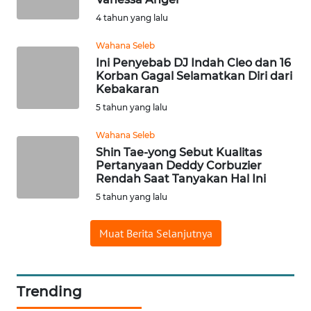
4 tahun yang lalu
MARTABAT
NET
Wahana Seleb
Ini Penyebab DJ Indah Cleo dan 16
Korban Gagal Selamatkan Diri dari
FORJASIDA
Kebakaran
5 tahun yang lalu
TAMBANG
Wahana Seleb
NEWS
Shin Tae-yong Sebut Kualitas
Pertanyaan Deddy Corbuzier
JURNAL
Rendah Saat Tanyakan Hal Ini
MARITIM
5 tahun yang lalu
FISUELRI
Muat Berita Selanjutnya
BERKAT
NEWS
Trending