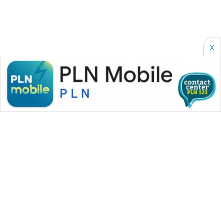
WN
JATIM
WN
X
BALI
WN
KALBAR
WN
KALTENG
WN
KALTARA
WN
KALSEL
WN