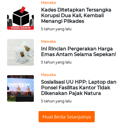
Mawaka
WN
Kades Ditetapkan Tersangka
TAPANULI
Korupsi Dua Kali, Kembali
UTARA
Menangi Pilkades
5 tahun yang lalu
WN
SAMOSIR
Mawaka
Ini Rincian Pergerakan Harga
WN
Emas Antam Selama Sepekan!
PADANG
5 tahun yang lalu
LAWAS
Mawaka
Sosialisasi UU HPP: Laptop dan
WN
Ponsel Fasilitas Kantor Tidak
SUMEDANG
Dikenakan Pajak Natura
5 tahun yang lalu
WN
CIANJUR
Muat Berita Selanjutnya
WN
KEPULAUAN