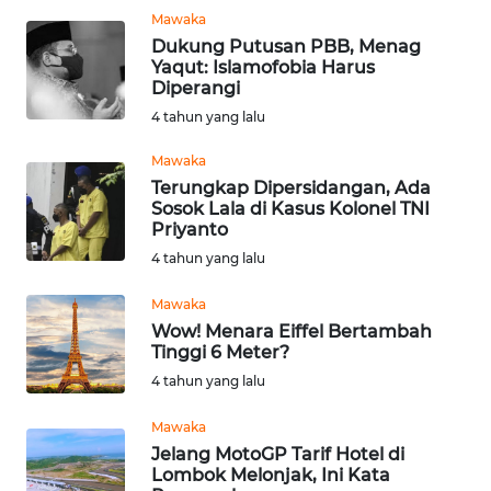
WN
Mawaka
SUMSEL
Dukung Putusan PBB, Menag
Yaqut: Islamofobia Harus
Diperangi
WN
BENGKULU
4 tahun yang lalu
Mawaka
WN
Terungkap Dipersidangan, Ada
LAMPUNG
Sosok Lala di Kasus Kolonel TNI
Priyanto
WN
4 tahun yang lalu
JATENG
Mawaka
Wow! Menara Eiffel Bertambah
WN
Tinggi 6 Meter?
NUSANTARA
4 tahun yang lalu
WN
Mawaka
JOGJA
Jelang MotoGP Tarif Hotel di
Lombok Melonjak, Ini Kata