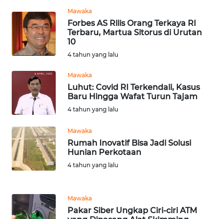
KEPRI
Mawaka
Forbes AS Rilis Orang Terkaya RI
Terbaru, Martua Sitorus di Urutan
WN
10
PAPUA
4 tahun yang lalu
WN
Mawaka
PAPUA
Luhut: Covid RI Terkendali, Kasus
BARAT
Baru Hingga Wafat Turun Tajam
4 tahun yang lalu
WN
RIAU
Mawaka
Rumah Inovatif Bisa Jadi Solusi
WN
Hunian Perkotaan
SERAMBI
4 tahun yang lalu
WN
JAMBI
Mawaka
Pakar Siber Ungkap Ciri-ciri ATM