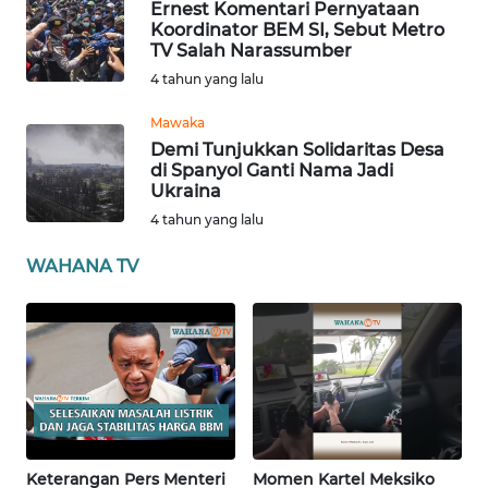
Ernest Komentari Pernyataan
ANUGERAH
Koordinator BEM SI, Sebut Metro
TV Salah Narassumber
NEWS
4 tahun yang lalu
AKHLAK
Mawaka
ID
Demi Tunjukkan Solidaritas Desa
di Spanyol Ganti Nama Jadi
Ukraina
SONYA
4 tahun yang lalu
ASA
NEWS
WAHANA TV
Informasi
INDEKS
BERITA
KONTAK
KAMI
Keterangan Pers Menteri
Momen Kartel Meksiko