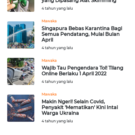
yang Dipasang Alat Skimming
WN
4 tahun yang lalu
SULTRA
Mawaka
WN
Singapura Bebas Karantina Bagi
NTB
Semua Pendatang, Mulai Bulan
April
WN
4 tahun yang lalu
SULTENG
Mawaka
Wajib Tau Pengendara Tol! Tilang
WN
Online Berlaku 1 April 2022
SULBAR
4 tahun yang lalu
WN
Mawaka
BABEL
Makin Ngeri! Selain Covid,
Penyakit 'Mematikan' Kini Intai
Warga Ukraina
WN
SUMBAR
4 tahun yang lalu