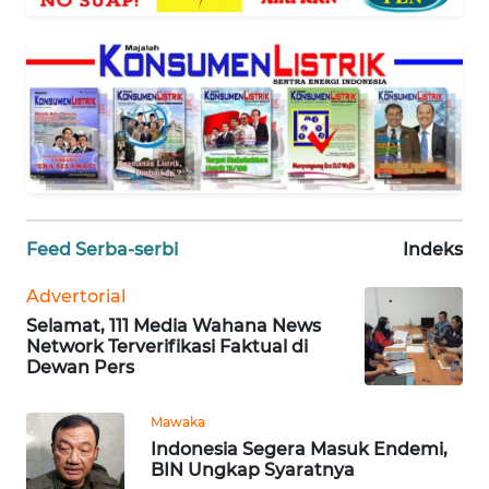
WAHANA
SELEB
WAHANA
PERSONA
WAHANA
OTOMOTIF
Feed Serba-serbi
Indeks
WAHANA
HEALTH
Advertorial
Selamat, 111 Media Wahana News
Network Terverifikasi Faktual di
WAHANA
Dewan Pers
DESA
WISATA
Mawaka
Indonesia Segera Masuk Endemi,
BIN Ungkap Syaratnya
MAWAKA