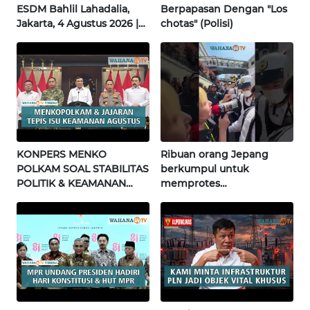
ESDM Bahlil Lahadalia,
Berpapasan Dengan "Los
INFO
Jakarta, 4 Agustus 2026 |
chotas" (Polisi)
IKLAN
Wahana Terkini
TENTANG
KAMI
PEDOMAN
MEDIA
SIBER
KONPERS MENKO
Ribuan orang Jepang
POLKAM SOAL STABILITAS
berkumpul untuk
POLITIK & KEAMANAN
memprotes
REDAKSI
NASIONAL | Wahana
pembangunan masjid
Terkini
pertama di Fujisawa
KARIR
DISCLAIMER
Wahana