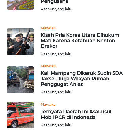
WN
Pengusaha
JATIM
4 tahun yang lalu
WN
Mawaka
BALI
Kisah Pria Korea Utara Dihukum
Mati Karena Ketahuan Nonton
WN
Drakor
KALBAR
4 tahun yang lalu
WN
Mawaka
KALTENG
Kali Mampang Dikeruk Sudin SDA
Jaksel, Juga Wilayah Rumah
Penggugat Anies
WN
4 tahun yang lalu
KALTARA
Mawaka
WN
Ternyata Daerah Ini Asal-usul
KALSEL
Mobil PCR di Indonesia
4 tahun yang lalu
WN