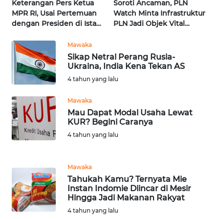
News
Keterangan Pers Ketua
Soroti Ancaman, PLN
Regional
MPR RI, Usai Pertemuan
Watch Minta Infrastruktur
dengan Presiden di Istana
PLN Jadi Objek Vital
| Wahana Terkini
Khusus | Alperklinas
WN
Research
SUMUT
Mawaka
Sikap Netral Perang Rusia-
Ukraina, India Kena Tekan AS
WN
4 tahun yang lalu
JAKARTA
Mawaka
WN
Mau Dapat Modal Usaha Lewat
JABAR
KUR? Begini Caranya
4 tahun yang lalu
WN
BANTEN
Mawaka
Tahukah Kamu? Ternyata Mie
WN
Instan Indomie Diincar di Mesir
NTT
Hingga Jadi Makanan Rakyat
4 tahun yang lalu
WN