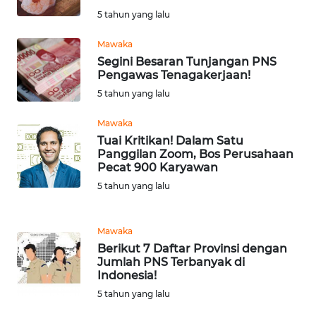
TEBING
5 tahun yang lalu
TINGGI
Mawaka
Segini Besaran Tunjangan PNS
WN
Pengawas Tenagakerjaan!
PAKPAK
5 tahun yang lalu
WN
Mawaka
KARAWANG
Tuai Kritikan! Dalam Satu
Panggilan Zoom, Bos Perusahaan
Pecat 900 Karyawan
WN
BEKASI
5 tahun yang lalu
WN
Mawaka
BOGOR
Berikut 7 Daftar Provinsi dengan
Jumlah PNS Terbanyak di
WN
Indonesia!
DEPOK
5 tahun yang lalu