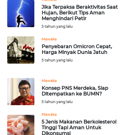
LESUNG
Jika Terpaksa Beraktivitas Saat
Hujan, Berikut Tips Aman
WN
Menghindari Petir
KARO
5 tahun yang lalu
WN
Mawaka
SIMALUNGUN
Penyebaran Omicron Cepat,
Harga Minyak Dunia Jatuh
5 tahun yang lalu
WN
LABUHANBATU
Mawaka
WN
Konsep PNS Merdeka, Siap
TAPANULI
Ditempatkan ke BUMN?
TENGAH
5 tahun yang lalu
WN DELI
Mawaka
SERDANG
5 Jenis Makanan Berkolesterol
Tinggi Tapi Aman Untuk
Dikonsumsi
WN