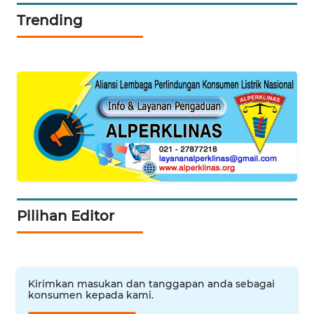
SERIBU
Trending
WN
TANGERANG
WN
BINJAI
WN
CIREBON
WN
Pilihan Editor
INDRAMAYU
WN
KUNINGAN
Kirimkan masukan dan tanggapan anda sebagai
konsumen kepada kami.
WN