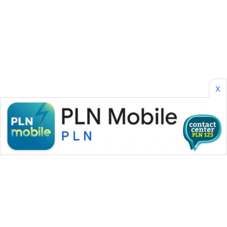
WAHANA
SELEB
WAHANA
PERSONA
WAHANA
OTOMOTIF
X
WAHANA
HEALTH
WAHANA
DESA
WISATA
LAPAK
WAHANA