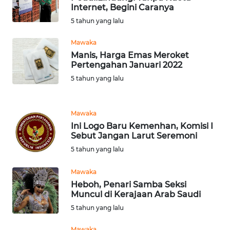
Internet, Begini Caranya
DAIRI
5 tahun yang lalu
WN
Mawaka
DANAU
Manis, Harga Emas Meroket
TOBA
Pertengahan Januari 2022
5 tahun yang lalu
WN
NIAS
Mawaka
WN
Ini Logo Baru Kemenhan, Komisi I
LANGKAT
Sebut Jangan Larut Seremoni
5 tahun yang lalu
WN
TAPANULI
Mawaka
SELATAN
Heboh, Penari Samba Seksi
Muncul di Kerajaan Arab Saudi
5 tahun yang lalu
WN
TANJUNG
Mawaka