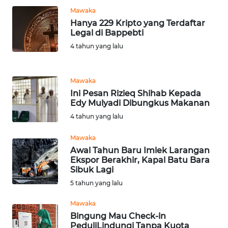
KALTIM
Mawaka
Hanya 229 Kripto yang Terdaftar
Legal di Bappebti
WN
4 tahun yang lalu
SULSEL
WN
Mawaka
GORONTALO
Ini Pesan Rizieq Shihab Kepada
Edy Mulyadi Dibungkus Makanan
WN
4 tahun yang lalu
SULUT
Mawaka
WN
Awal Tahun Baru Imlek Larangan
Ekspor Berakhir, Kapal Batu Bara
MALUKU
Sibuk Lagi
5 tahun yang lalu
WN
MALUT
Mawaka
Bingung Mau Check-in
WN
PeduliLindungi Tanpa Kuota