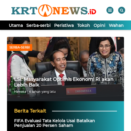
Utama
Serba-serbi
Peristiwa
Tokoh
Opini
Wahana In
WAHANA
Tutup
TV
SERBA-SERBI
UTAMA
SERBA-
LSI: Masyarakat Optimis Ekonomi RI akan
SERBI
Lebih Baik
Mawaka
|
4 tahun yang lalu
PERISTIWA
Berita Terkait
TOKOH
FIFA Evaluasi Tata Kelola Usai Batalkan
Penjualan 20 Persen Saham