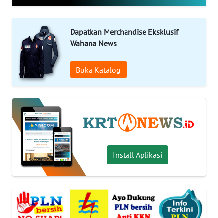
OPINI
WAHANA
Dapatkan Merchandise Eksklusif
INFRASTRUKTUR
Wahana News
WAHANA
Buka Katalog
TANI
WAHANA
TRAVEL
WAHANA
Install Aplikasi
SPORT
WAHANA
UMKM