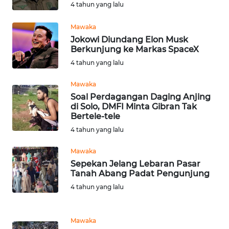
4 tahun yang lalu
MARTABAT
Mawaka
NET
Jokowi Diundang Elon Musk
Berkunjung ke Markas SpaceX
FORJASIDA
4 tahun yang lalu
Mawaka
TAMBANG
Soal Perdagangan Daging Anjing
NEWS
di Solo, DMFI Minta Gibran Tak
Bertele-tele
JURNAL
4 tahun yang lalu
MARITIM
Mawaka
Sepekan Jelang Lebaran Pasar
FISUELRI
Tanah Abang Padat Pengunjung
4 tahun yang lalu
BERKAT
NEWS
Mawaka