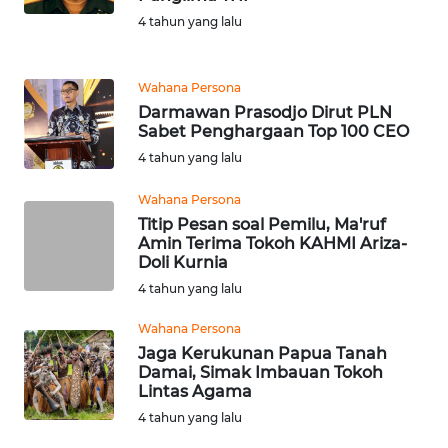
WN
4 tahun yang lalu
SUMSEL
WN
Wahana Persona
BENGKULU
Darmawan Prasodjo Dirut PLN
Sabet Penghargaan Top 100 CEO
WN
4 tahun yang lalu
LAMPUNG
Wahana Persona
Titip Pesan soal Pemilu, Ma'ruf
WN
Amin Terima Tokoh KAHMI Ariza-
JATENG
Doli Kurnia
4 tahun yang lalu
WN
NUSANTARA
Wahana Persona
Jaga Kerukunan Papua Tanah
Damai, Simak Imbauan Tokoh
WN
Lintas Agama
JOGJA
4 tahun yang lalu