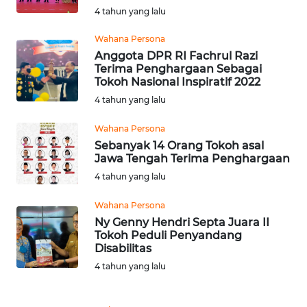
KEPRI
4 tahun yang lalu
Wahana Persona
WN
Anggota DPR RI Fachrul Razi
PAPUA
Terima Penghargaan Sebagai
Tokoh Nasional Inspiratif 2022
WN
4 tahun yang lalu
PAPUA
BARAT
Wahana Persona
Sebanyak 14 Orang Tokoh asal
Jawa Tengah Terima Penghargaan
WN
RIAU
4 tahun yang lalu
Wahana Persona
WN
Ny Genny Hendri Septa Juara II
SERAMBI
Tokoh Peduli Penyandang
Disabilitas
WN
4 tahun yang lalu
JAMBI