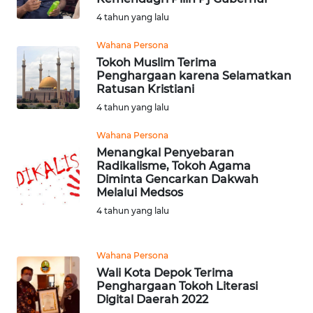
DAIRI
4 tahun yang lalu
Wahana Persona
WN
Tokoh Muslim Terima
DANAU
Penghargaan karena Selamatkan
TOBA
Ratusan Kristiani
4 tahun yang lalu
WN
NIAS
Wahana Persona
Menangkal Penyebaran
Radikalisme, Tokoh Agama
WN
Diminta Gencarkan Dakwah
LANGKAT
Melalui Medsos
4 tahun yang lalu
WN
TAPANULI
SELATAN
Wahana Persona
Wali Kota Depok Terima
WN
Penghargaan Tokoh Literasi
TANJUNG
Digital Daerah 2022