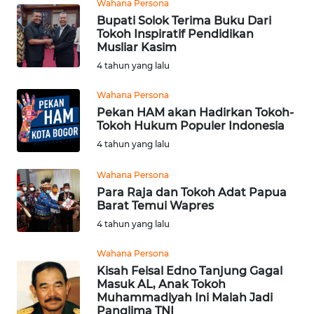
Wahana Persona
WN
Bupati Solok Terima Buku Dari
SULTRA
Tokoh Inspiratif Pendidikan
Musliar Kasim
WN
4 tahun yang lalu
NTB
Wahana Persona
WN
Pekan HAM akan Hadirkan Tokoh-
Tokoh Hukum Populer Indonesia
SULTENG
4 tahun yang lalu
WN
Wahana Persona
SULBAR
Para Raja dan Tokoh Adat Papua
Barat Temui Wapres
WN
4 tahun yang lalu
BABEL
Wahana Persona
WN
Kisah Feisal Edno Tanjung Gagal
SUMBAR
Masuk AL, Anak Tokoh
Muhammadiyah Ini Malah Jadi
Panglima TNI