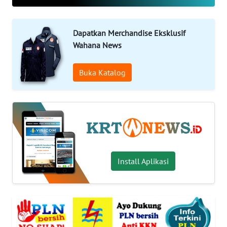
OPINI
WAHANA
Dapatkan Merchandise Eksklusif
INFRASTRUKTUR
Wahana News
WAHANA
Buka Katalog
TANI
WAHANA
TRAVEL
WAHANA
Install Aplikasi
SPORT
WAHANA
UMKM