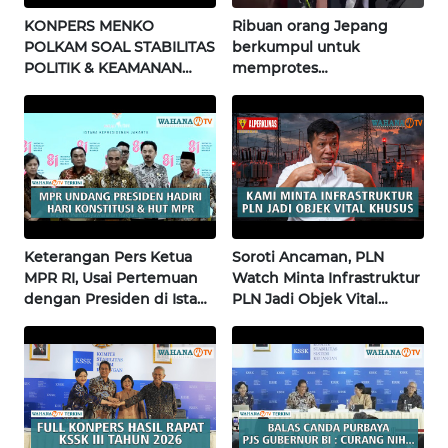
KONPERS MENKO
Ribuan orang Jepang
INFO
POLKAM SOAL STABILITAS
berkumpul untuk
IKLAN
POLITIK & KEAMANAN
memprotes
NASIONAL | Wahana
pembangunan masjid
TENTANG
Terkini
pertama di Fujisawa
KAMI
PEDOMAN
MEDIA
SIBER
Keterangan Pers Ketua
Soroti Ancaman, PLN
REDAKSI
MPR RI, Usai Pertemuan
Watch Minta Infrastruktur
dengan Presiden di Istana
PLN Jadi Objek Vital
| Wahana Terkini
Khusus | Alperklinas
KARIR
Research
DISCLAIMER
Wahana