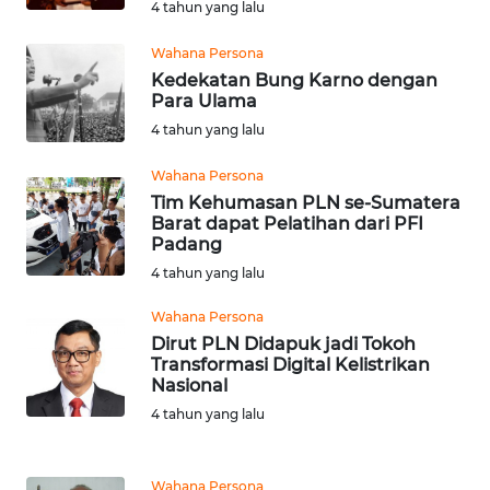
LESUNG
4 tahun yang lalu
Wahana Persona
WN
Kedekatan Bung Karno dengan
KARO
Para Ulama
4 tahun yang lalu
WN
SIMALUNGUN
Wahana Persona
Tim Kehumasan PLN se-Sumatera
WN
Barat dapat Pelatihan dari PFI
LABUHANBATU
Padang
4 tahun yang lalu
WN
Wahana Persona
TAPANULI
Dirut PLN Didapuk jadi Tokoh
TENGAH
Transformasi Digital Kelistrikan
Nasional
WN DELI
4 tahun yang lalu
SERDANG
WN
Wahana Persona