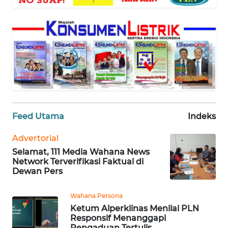
WAHANA
SELEB
WAHANA
PERSONA
WAHANA
OTOMOTIF
Feed Utama
Indeks
WAHANA
HEALTH
Advertorial
Selamat, 111 Media Wahana News
Network Terverifikasi Faktual di
WAHANA
Dewan Pers
DESA
WISATA
Wahana Persona
Ketum Alperklinas Menilai PLN
Responsif Menanggapi
MAWAKA
Pengaduan Tertulis