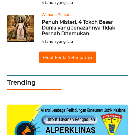
4 tahun yang lalu
SERIBU
Wahana Persona
WN
Penuh Misteri, 4 Tokoh Besar
Dunia yang Jenazahnya Tidak
TANGERANG
Pernah Ditemukan
4 tahun yang lalu
WN
BINJAI
Muat Berita Selanjutnya
WN
CIREBON
Trending
WN
INDRAMAYU
WN
KUNINGAN
WN