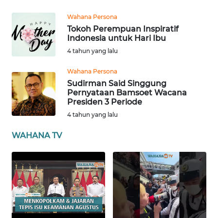
ANUGERAH
Wahana Persona
NEWS
Tokoh Perempuan Inspiratif
Indonesia untuk Hari Ibu
AKHLAK
4 tahun yang lalu
ID
Wahana Persona
Sudirman Said Singgung
SONYA
Pernyataan Bamsoet Wacana
ASA
Presiden 3 Periode
NEWS
4 tahun yang lalu
WAHANA TV
Informasi
INDEKS
BERITA
KONTAK
KAMI