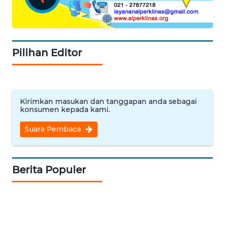
MAJALENGKA
WN
SUBANG
Pilihan Editor
WN
SUKABUMI
Kirimkan masukan dan tanggapan anda sebagai
WN
konsumen kepada kami.
PURWAKARTA
Suara Pembaca
WN
PRIANGAN
TIMUR
Berita Populer
WN
SEMARANG