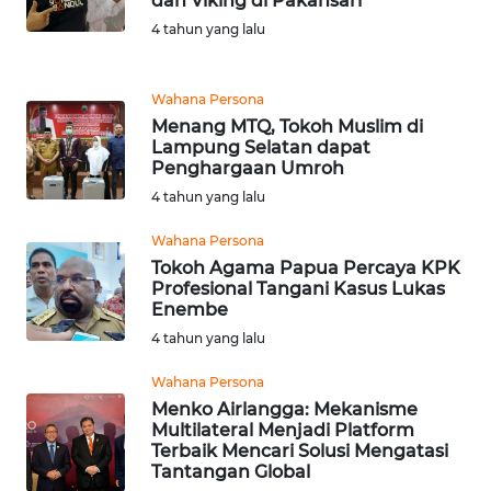
dan Viking di Pakansari
WN
4 tahun yang lalu
TAPANULI
UTARA
Wahana Persona
WN
Menang MTQ, Tokoh Muslim di
SAMOSIR
Lampung Selatan dapat
Penghargaan Umroh
4 tahun yang lalu
WN
PADANG
Wahana Persona
LAWAS
Tokoh Agama Papua Percaya KPK
Profesional Tangani Kasus Lukas
WN
Enembe
SUMEDANG
4 tahun yang lalu
Wahana Persona
WN
CIANJUR
Menko Airlangga: Mekanisme
Multilateral Menjadi Platform
Terbaik Mencari Solusi Mengatasi
WN
Tantangan Global
KEPULAUAN