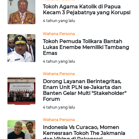
TEBING
Tokoh Agama Katolik di Papua
TINGGI
Kecam 3 Pejabatnya yang Korupsi
4 tahun yang lalu
WN
Wahana Persona
PAKPAK
Tokoh Pemuda Tolikara Bantah
Lukas Enembe Memiliki Tambang
WN
Emas
KARAWANG
4 tahun yang lalu
Wahana Persona
WN
BEKASI
Dorong Layanan Berintegritas,
Enam Unit PLN se-Jakarta dan
Banten Gelar Multi "Stakeholder"
WN
Forum
BOGOR
4 tahun yang lalu
Wahana Persona
WN
DEPOK
Indonesia Vs Curacao, Momen
Kemesraan Tokoh The Jakmania