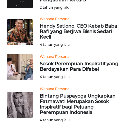
2 tahun yang lalu
MARTABAT
NET
Wahana Persona
Hendy Setiono, CEO Kebab Baba
Rafi yang Berjiwa Bisnis Sedari
FORJASIDA
Kecil
4 tahun yang lalu
TAMBANG
Wahana Persona
NEWS
Sosok Perempuan Inspiratif yang
Berdayakan Para Difabel
JURNAL
4 tahun yang lalu
MARITIM
Wahana Persona
Bintang Puspayoga Ungkapkan
FISUELRI
Fatmawati Merupakan Sosok
Inspiratif bagi Pejuang
Perempuan Indonesia
BERKAT
NEWS
4 tahun yang lalu