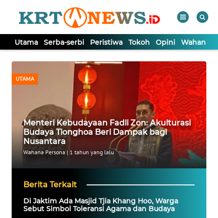
Utama
Serba-serbi
Peristiwa
Tokoh
Opini
Wahana In
WAHANA
Tutup
TV
UTAMA
UTAMA
Menteri Kebudayaan Fadli Zon: Akulturasi
SERBA-
Budaya Tionghoa Beri Dampak bagi
SERBI
Nusantara
Wahana Persona
|
1 tahun yang lalu
PERISTIWA
Berita Terkait
TOKOH
Di Jaktim Ada Masjid Tjia Khang Hoo, Warga
Sebut Simbol Toleransi Agama dan Budaya