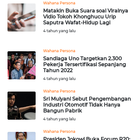
WN
Wahana Persona
JATIM
Matakin Buka Suara soal Viralnya
Vidio Tokoh Khonghucu Urip
Saputra Wafat-Hidup Lagi
WN
BALI
4 tahun yang lalu
WN
Wahana Persona
KALBAR
Sandiaga Uno Targetkan 2.300
Pekerja Tersertifikasi Sepanjang
WN
Tahun 2022
KALTENG
4 tahun yang lalu
Wahana Persona
WN
Sri Mulyani Sebut Pengembangan
KALTARA
Industri Otomotif Tidak Hanya
Bangun Pabrik
WN
4 tahun yang lalu
KALSEL
Wahana Persona
Presiden Jokowi Buka Forum R20:
WN