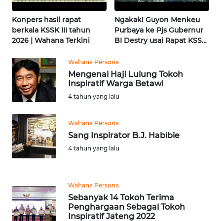
News
Regional
Konpers hasil rapat
Ngakak! Guyon Menkeu
berkala KSSK III tahun
Purbaya ke Pjs Gubernur
WN
2026 | Wahana Terkini
BI Destry usai Rapat KSSK
SUMUT
| Wahana Terkini
Wahana Persona
WN
Mengenal Haji Lulung Tokoh
JAKARTA
Inspiratif Warga Betawi
4 tahun yang lalu
WN
JABAR
Wahana Persona
Sang Inspirator B.J. Habibie
WN
4 tahun yang lalu
BANTEN
WN
Wahana Persona
NTT
Sebanyak 14 Tokoh Terima
Penghargaan Sebagai Tokoh
Inspiratif Jateng 2022
WN