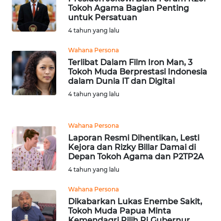
Tokoh Agama Bagian Penting
KALTIM
untuk Persatuan
4 tahun yang lalu
WN
SULSEL
Wahana Persona
Terlibat Dalam Film Iron Man, 3
Tokoh Muda Berprestasi Indonesia
WN
dalam Dunia IT dan Digital
GORONTALO
4 tahun yang lalu
WN
SULUT
Wahana Persona
Laporan Resmi Dihentikan, Lesti
WN
Kejora dan Rizky Billar Damai di
MALUKU
Depan Tokoh Agama dan P2TP2A
4 tahun yang lalu
WN
Wahana Persona
MALUT
Dikabarkan Lukas Enembe Sakit,
Tokoh Muda Papua Minta
WN
Kemendagri Pilih Pj Gubernur