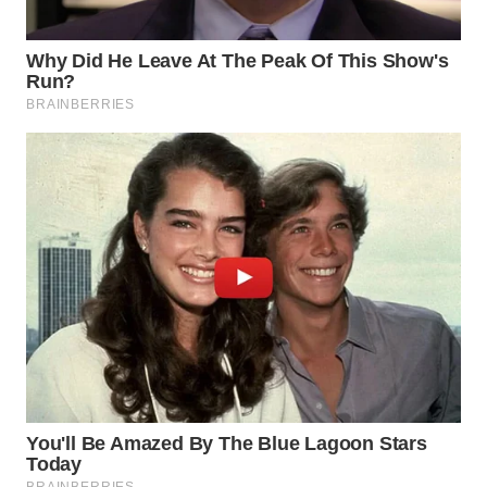
WN
SUBANG
WN
SUKABUMI
WN
PURWAKARTA
WN
PRIANGAN
TIMUR
WN
SEMARANG
WN