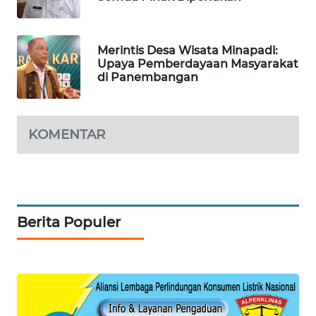
TV
WAHANANEWS
Merintis Desa Wisata Minapadi:
ID
Upaya Pemberdayaan Masyarakat
di Panembangan
WAHANANEWS
CO ID
KOMENTAR
WAHANANEWS
NET
WAHANA
SPORT
Berita Populer
WAHANA
UMKM
WAHANA