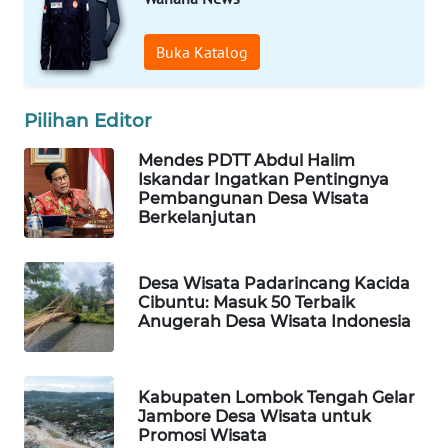
MANDALIKA
Buka Katalog
WN
LIKUPANG
Pilihan Editor
WN
LABUANBAJO
Mendes PDTT Abdul Halim
Iskandar Ingatkan Pentingnya
Pembangunan Desa Wisata
WN
Berkelanjutan
BORNEO
Wahana
Desa Wisata Padarincang Kacida
Media
Cibuntu: Masuk 50 Terbaik
Group
Anugerah Desa Wisata Indonesia
WAHANA
NEWS
Kabupaten Lombok Tengah Gelar
Jambore Desa Wisata untuk
Promosi Wisata
WAHANA