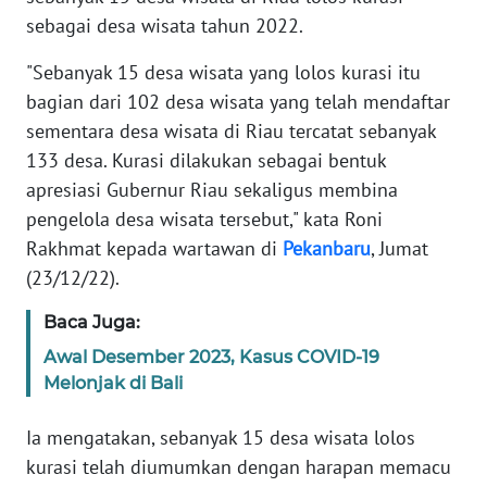
SELEB
sebagai desa wisata tahun 2022.
"Sebanyak 15 desa wisata yang lolos kurasi itu
WAHANA
PERSONA
bagian dari 102 desa wisata yang telah mendaftar
sementara desa wisata di Riau tercatat sebanyak
133 desa. Kurasi dilakukan sebagai bentuk
WAHANA
OTOMOTIF
apresiasi Gubernur Riau sekaligus membina
pengelola desa wisata tersebut," kata Roni
Rakhmat kepada wartawan di
Pekanbaru
, Jumat
WAHANA
HEALTH
(23/12/22).
Baca Juga:
WAHANA
Awal Desember 2023, Kasus COVID-19
DESA
Melonjak di Bali
WISATA
Ia mengatakan, sebanyak 15 desa wisata lolos
MAWAKA
kurasi telah diumumkan dengan harapan memacu