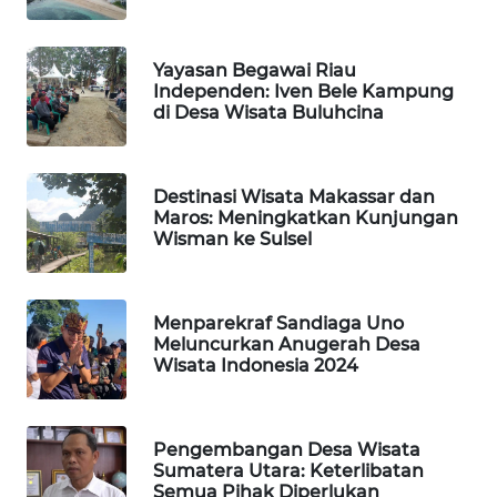
TANI
Yayasan Begawai Riau
WAHANA
Independen: Iven Bele Kampung
ADVOKAT
di Desa Wisata Buluhcina
WAHANA
INFRASTRUKTUR
Destinasi Wisata Makassar dan
Maros: Meningkatkan Kunjungan
WAHANA
Wisman ke Sulsel
KONSUMEN
WAHANA
Menparekraf Sandiaga Uno
LISTRIK
Meluncurkan Anugerah Desa
Wisata Indonesia 2024
WAHANA
TRAVEL
Pengembangan Desa Wisata
Sumatera Utara: Keterlibatan
WAHANA
Semua Pihak Diperlukan