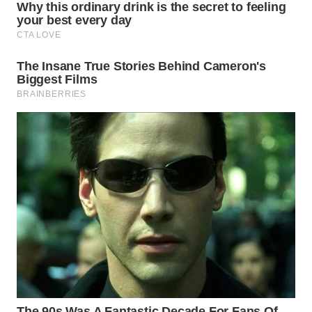
WN
KARO
WN
SIMALUNGUN
WN
LABUHANBATU
WN
TAPANULI
TENGAH
WN DELI
SERDANG
WN
TEBING