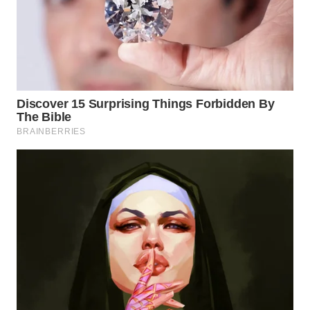
SULTRA
WN
NTB
WN
SULTENG
WN
SULBAR
WN
BABEL
WN
SUMBAR
WN