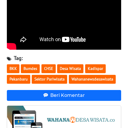
INFO
IKLAN
TENTANG
KAMI
PEDOMAN
MEDIA
SIBER
Tag:
BKK
Bumdes
CHSE
Desa Wisata
Kadispar
REDAKSI
Pekanbaru
Sektor Pariwisata
Wahananewsdesawisata
KARIR
Beri Komentar
DISCLAIMER
Wahana
News