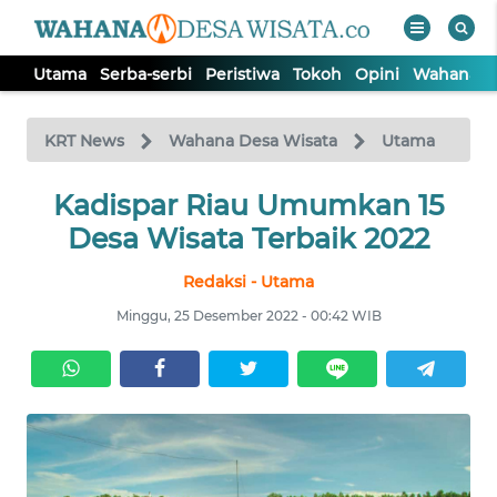
Utama
Serba-serbi
Peristiwa
Tokoh
Opini
Wahana In
WAHANA
Tutup
TV
KRT News
Wahana Desa Wisata
Utama
Kadispar Riau Umumkan 15
UTAMA
Desa Wisata Terbaik 2022
SERBA-
Redaksi - Utama
SERBI
Minggu, 25 Desember 2022 - 00:42 WIB
PERISTIWA
TOKOH
OPINI