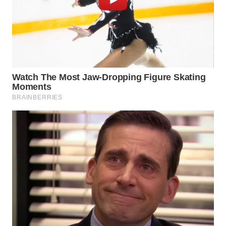
SERIBU
WN
TANGERANG
WN
BINJAI
WN
CIREBON
WN
INDRAMAYU
WN
KUNINGAN
WN
MAJALENGKA