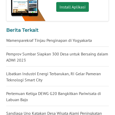
Regional
Install Aplikasi
WN
SUMUT
Berita Terkait
WN
JAKARTA
Wamenparekraf Tinjau Penginapan di Yogyakarta
WN
Pemprov Sumbar Siapkan 300 Desa untuk Bersaing dalam
JABAR
ADWI 2023
WN
Libatkan Industri Energi Terbarukan, RI Gelar Pameran
BANTEN
Teknologi Smart City
WN
Pertemuan Ketiga DEWG G20 Bangkitkan Pariwisata di
NTT
Labuan Bajo
WN
Sandiaga Uno Katakan Desa Wisata Alami Peningkatan
KEPRI