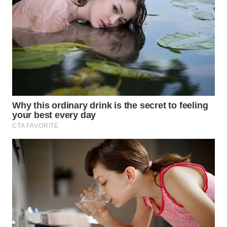
KALTIM
WN
SULSEL
WN
GORONTALO
WN
SULUT
WN
MALUKU
WN
MALUT
WN
DAIRI