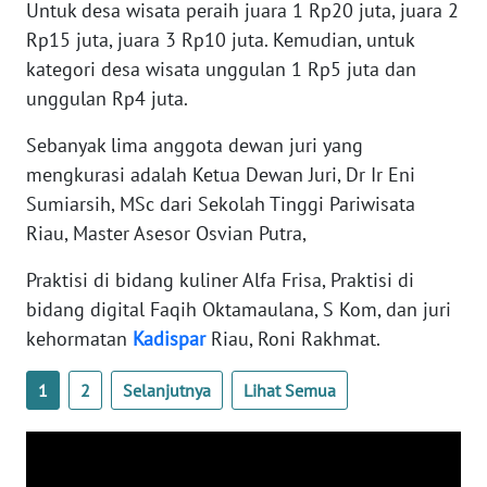
ANUGERAH
Untuk desa wisata peraih juara 1 Rp20 juta, juara 2
NEWS
Rp15 juta, juara 3 Rp10 juta. Kemudian, untuk
kategori desa wisata unggulan 1 Rp5 juta dan
AKHLAK
unggulan Rp4 juta.
ID
Sebanyak lima anggota dewan juri yang
mengkurasi adalah Ketua Dewan Juri, Dr Ir Eni
SONYA
Sumiarsih, MSc dari Sekolah Tinggi Pariwisata
ASA
NEWS
Riau, Master Asesor Osvian Putra,
Praktisi di bidang kuliner Alfa Frisa, Praktisi di
Informasi
bidang digital Faqih Oktamaulana, S Kom, dan juri
INDEKS
kehormatan
Kadispar
Riau, Roni Rakhmat.
BERITA
1
2
Selanjutnya
Lihat Semua
KONTAK
KAMI