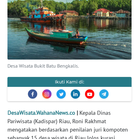
WAHANA
INFRASTRUKTUR
WAHANA
TANI
WAHANA
Desa Wisata Bukit Batu Bengkalis.
TRAVEL
Ikuti Kami di:
WAHANA
SPORT
WAHANA
DesaWisata.WahanaNews.co
|
Kepala Dinas
UMKM
Pariwisata (Kadispar) Riau, Roni Rakhmat
mengatakan berdasarkan penilaian juri kompoten
WAHANA
sebanyak 15 desa wisata di Riau lolos kurasi