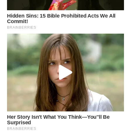
SUMSEL
WN
BENGKULU
WN
LAMPUNG
WN
JATENG
WN
NUSANTARA
WN
JOGJA
WN