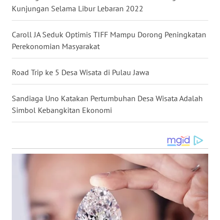
Kunjungan Selama Libur Lebaran 2022
WN
Caroll JA Seduk Optimis TIFF Mampu Dorong Peningkatan
PAPUA
Perekonomian Masyarakat
WN
PAPUA
Road Trip ke 5 Desa Wisata di Pulau Jawa
BARAT
Sandiaga Uno Katakan Pertumbuhan Desa Wisata Adalah
WN
Simbol Kebangkitan Ekonomi
RIAU
WN
SERAMBI
WN
JAMBI
WN