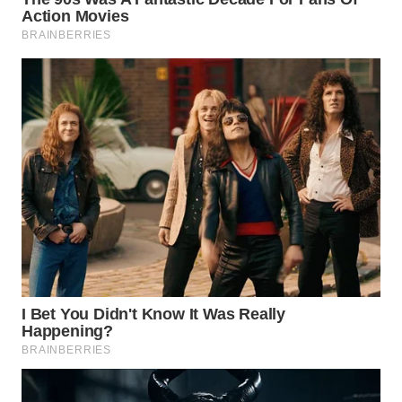
TINGGI
WN
PAKPAK
WN
KARAWANG
WN
BEKASI
WN
BOGOR
WN
DEPOK
WN