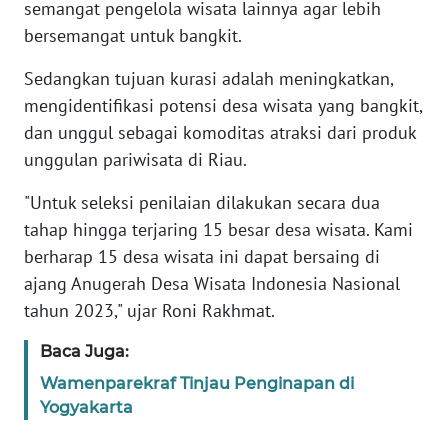
semangat pengelola wisata lainnya agar lebih
MARTABAT
bersemangat untuk bangkit.
NET
Sedangkan tujuan kurasi adalah meningkatkan,
FORJASIDA
mengidentifikasi potensi desa wisata yang bangkit,
dan unggul sebagai komoditas atraksi dari produk
TAMBANG
unggulan pariwisata di Riau.
NEWS
"Untuk seleksi penilaian dilakukan secara dua
tahap hingga terjaring 15 besar desa wisata. Kami
JURNAL
berharap 15 desa wisata ini dapat bersaing di
MARITIM
ajang Anugerah Desa Wisata Indonesia Nasional
tahun 2023," ujar Roni Rakhmat.
FISUELRI
Baca Juga:
BERKAT
Wamenparekraf Tinjau Penginapan di
NEWS
Yogyakarta