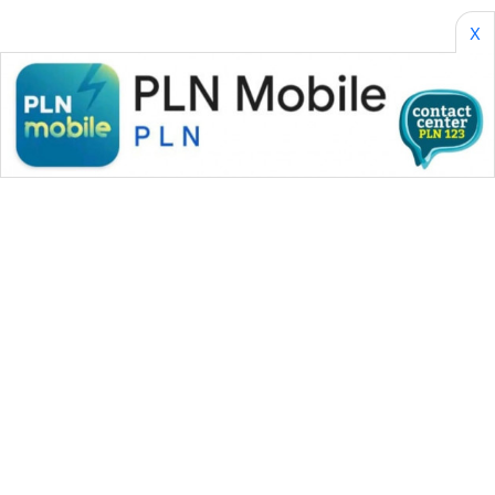
X
GARONGGANG
NEWS
FISUELRI
ID
ENERGI
NEWS
CILEUNGSI
NEWS
BERKAT
NEWS
WAHANA MEDIA GROUP
BERAMPU
|
|
|
WAHANA NEWS co
WAHANA TANI
WAHANA ADVOKAT
NEWS
|
|
WAHANA INFRASTRUKTUR
WAHANA KONSUMEN