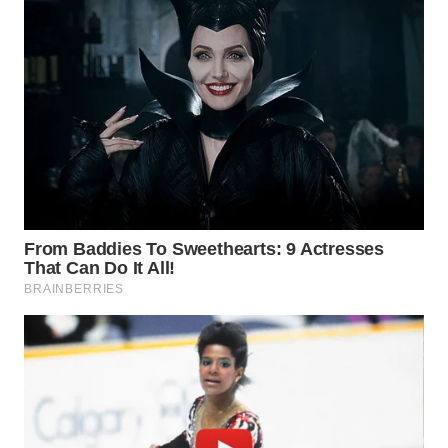
TAPANULI
UTARA
WN
SAMOSIR
WN
PADANG
LAWAS
WN
SUMEDANG
WN
CIANJUR
WN
KEPULAUAN