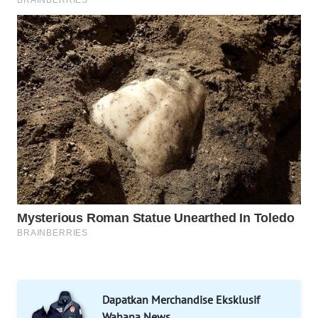
SOLO
WN
BOROBUDUR
WN
MADURA
WN
SURABAYA
WN
NATUNA
WN
BINTAN
Dapatkan Merchandise Eksklusif
WN
Wahana News