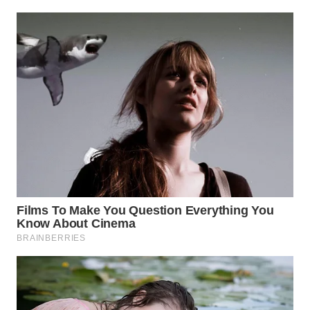
JATIM
WN
BALI
WN
KALBAR
WN
KALTENG
WN
KALTARA
WN
KALSEL
WN