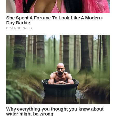
JATIM
WN
BALI
WN
KALBAR
WN
KALTENG
WN
KALTARA
WN
KALSEL
WN