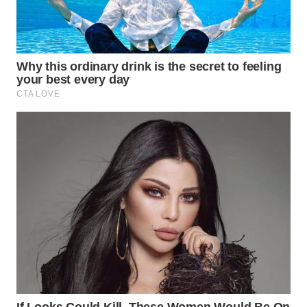
TEBING
TINGGI
WN
PAKPAK
WN
KARAWANG
WN
BEKASI
WN
BOGOR
WN
DEPOK