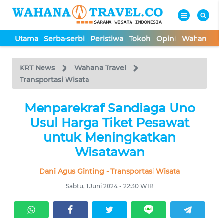
Utama
Serba-serbi
Peristiwa
Tokoh
Opini
Wahana In
WAHANA
Tutup
TV
KRT News
Wahana Travel
Transportasi Wisata
UTAMA
Menparekraf Sandiaga Uno
Usul Harga Tiket Pesawat
SERBA-
SERBI
untuk Meningkatkan
Wisatawan
PERISTIWA
Dani Agus Ginting - Transportasi Wisata
Sabtu, 1 Juni 2024 - 22:30 WIB
TOKOH
OPINI