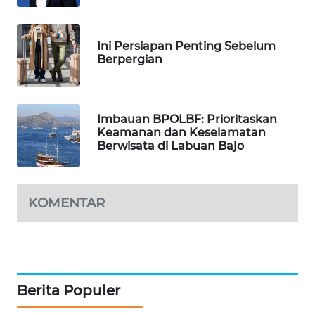
TV
Ini Persiapan Penting Sebelum
WAHANANEWS
Berpergian
ID
WAHANANEWS
CO ID
Imbauan BPOLBF: Prioritaskan
Keamanan dan Keselamatan
Berwisata di Labuan Bajo
WAHANANEWS
NET
KOMENTAR
WAHANA
SPORT
WAHANA
UMKM
Berita Populer
WAHANA