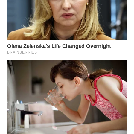
MAJALENGKA
WN
SUBANG
WN
SUKABUMI
WN
PURWAKARTA
WN
PRIANGAN
TIMUR
WN
SEMARANG