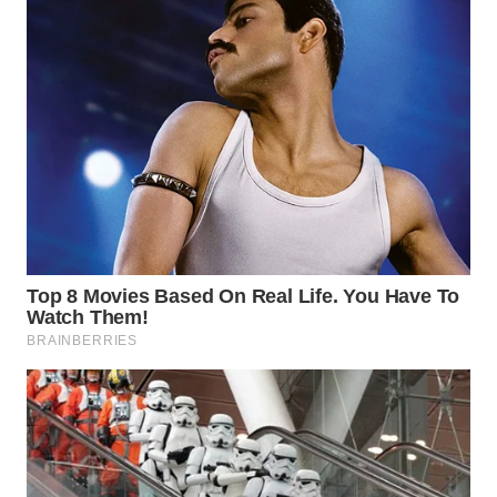
WN
SULTRA
WN
NTB
WN
SULTENG
WN
SULBAR
WN
BABEL
WN
SUMBAR
WN