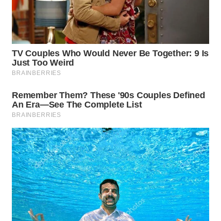
WN
KARO
WN
SIMALUNGUN
WN
LABUHANBATU
WN
TAPANULI
TENGAH
WN DELI
SERDANG
WN