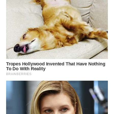
SERIBU
WN
TANGERANG
WN
BINJAI
WN
CIREBON
WN
INDRAMAYU
WN
KUNINGAN
WN