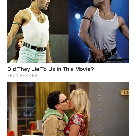
DAIRI
WN
DANAU
TOBA
WN
NIAS
WN
LANGKAT
WN
TAPANULI
SELATAN
WN
TANJUNG
LESUNG