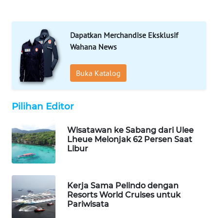
WN
MANDALIKA
Dapatkan Merchandise Eksklusif
WN
Wahana News
LIKUPANG
WN
Buka Katalog
LABUANBAJO
Pilihan Editor
WN
BORNEO
Wisatawan ke Sabang dari Ulee
Lheue Melonjak 62 Persen Saat
Wahana
Libur
Media
Group
WAHANA
Kerja Sama Pelindo dengan
NEWS
Resorts World Cruises untuk
Pariwisata