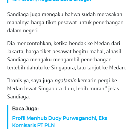
MARTABAT
Sandiaga juga mengaku bahwa sudah merasakan
NET
mahalnya harga tiket pesawat untuk penerbangan
dalam negeri.
FORJASIDA
Dia mencontohkan, ketika hendak ke Medan dari
TAMBANG
Jakarta, harga tiket pesawat begitu mahal, alhasil
NEWS
Sandiaga mengaku mengambil penerbangan
terlebih dahulu ke Singapura, lalu lanjut ke Medan.
JURNAL
“Ironis ya, saya juga
ngalamin
kemarin pergi ke
MARITIM
Medan lewat Singapura dulu, lebih murah,” jelas
Sandiaga.
FISUELRI
Baca Juga:
BERKAT
Profil Menhub Dudy Purwagandhi, Eks
NEWS
Komisaris PT PLN