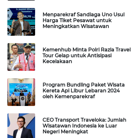
WAHANA
TANI
Menparekraf Sandiaga Uno Usul
Harga Tiket Pesawat untuk
WAHANA
Meningkatkan Wisatawan
ADVOKAT
WAHANA
Kemenhub Minta Polri Razia Travel
INFRASTRUKTUR
Tour Gelap untuk Antisipasi
Kecelakaan
WAHANA
KONSUMEN
Program Bundling Paket Wisata
Kereta Api Libur Lebaran 2024
WAHANA
oleh Kemenparekraf
LISTRIK
WAHANA
CEO Transport Traveloka: Jumlah
TRAVEL
Wisatawan Indonesia ke Luar
Negeri Meningkat
WAHANA