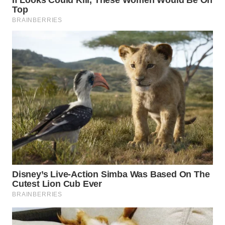
WN
TAPANULI
UTARA
WN
SAMOSIR
WN
PADANG
LAWAS
WN
SUMEDANG
WN
CIANJUR
WN
KEPULAUAN