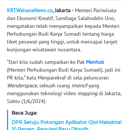
WAHANA
SELEB
KRT.WahanaNews.co
, Jakarta -
Menteri Pariwisata
dan Ekonomi Kreatif, Sandiaga Salahuddin Uno,
WAHANA
mengatakan telah menyampaikan kepada Menteri
PERSONA
Perhubungan Budi Karya Sumadi tentang harga
tiket pesawat yang tinggi, untuk mencapai target
WAHANA
kunjungan wisatawan nusantara.
OTOMOTIF
“Dari kita sudah sampaikan ke Pak
Menhub
(Menteri Perhubungan Budi Karya Sumadi), jadi ini
WAHANA
HEALTH
PR kita,” kata Menparekraf di sela peluncuran
Wonderspace
, sebuah ruang
imersif
yang
WAHANA
menggunakan teknologi video
mapping
di Jakarta,
DESA
Sabtu (1/6/2024).
WISATA
Baca Juga:
DPR Setuju Potongan Aplikator Ojol Maksimal
MAWAKA
10 Persen, Regulasi Baru Ditagih