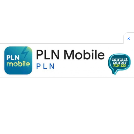
NEWS
GARONGGANG
NEWS
X
FISUELRI
ID
ENERGI
NEWS
CILEUNGSI
NEWS
BERKAT
NEWS
BERAMPU
NEWS