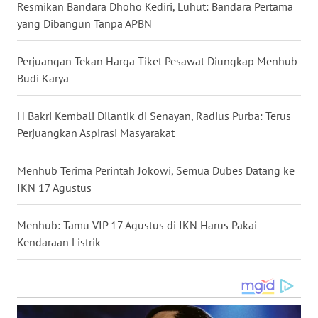
KEPRI
Resmikan Bandara Dhoho Kediri, Luhut: Bandara Pertama
yang Dibangun Tanpa APBN
WN
PAPUA
Perjuangan Tekan Harga Tiket Pesawat Diungkap Menhub
Budi Karya
WN
PAPUA
H Bakri Kembali Dilantik di Senayan, Radius Purba: Terus
BARAT
Perjuangkan Aspirasi Masyarakat
WN
Menhub Terima Perintah Jokowi, Semua Dubes Datang ke
RIAU
IKN 17 Agustus
WN
Menhub: Tamu VIP 17 Agustus di IKN Harus Pakai
SERAMBI
Kendaraan Listrik
WN
JAMBI