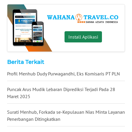
Regional
WN
SUMUT
Install Aplikasi
WN
JAKARTA
Berita Terkait
WN
JABAR
Profil Menhub Dudy Purwagandhi, Eks Komisaris PT PLN
WN
Puncak Arus Mudik Lebaran Diprediksi Terjadi Pada 28
BANTEN
Maret 2025
WN
Surati Menhub, Forkada se-Kepulauan Nias Minta Layanan
NTT
Penerbangan Ditingkatkan
WN