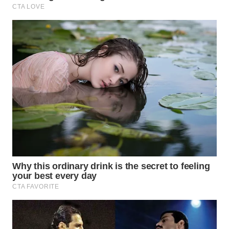
KALTIM
WN
SULSEL
WN
GORONTALO
WN
SULUT
WN
MALUKU
WN
MALUT
WN