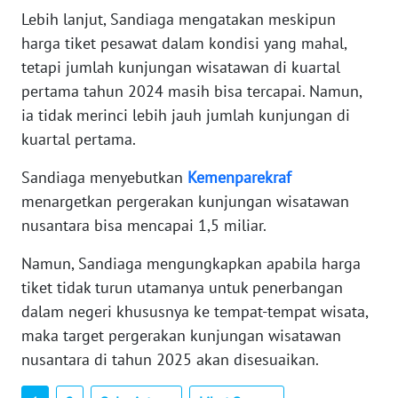
ANUGERAH
Lebih lanjut, Sandiaga mengatakan meskipun
NEWS
harga tiket pesawat dalam kondisi yang mahal,
tetapi jumlah kunjungan wisatawan di kuartal
AKHLAK
pertama tahun 2024 masih bisa tercapai. Namun,
ID
ia tidak merinci lebih jauh jumlah kunjungan di
kuartal pertama.
SONYA
Sandiaga menyebutkan
Kemenparekraf
ASA
NEWS
menargetkan pergerakan kunjungan wisatawan
nusantara bisa mencapai 1,5 miliar.
Informasi
Namun, Sandiaga mengungkapkan apabila harga
INDEKS
tiket tidak turun utamanya untuk penerbangan
BERITA
dalam negeri khususnya ke tempat-tempat wisata,
maka target pergerakan kunjungan wisatawan
KONTAK
nusantara di tahun 2025 akan disesuaikan.
KAMI