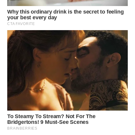
WN
SOLO
WN
BOROBUDUR
WN
MADURA
WN
SURABAYA
WN
NATUNA
WN
BINTAN