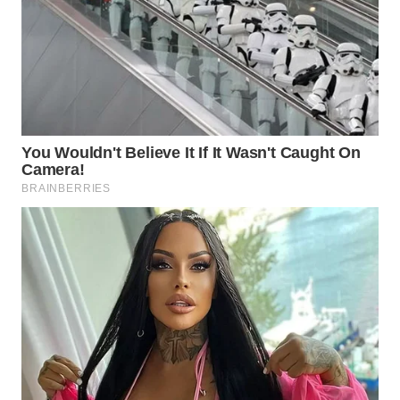
SUMSEL
WN
BENGKULU
WN
LAMPUNG
WN
JATENG
WN
NUSANTARA
WN
JOGJA
WN