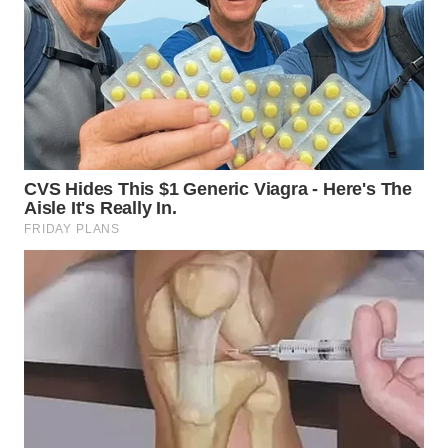
SUMSEL
WN
BENGKULU
WN
LAMPUNG
WN
JATENG
WN
NUSANTARA
WN
JOGJA
WN