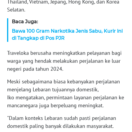
Thailand, Vietnam, Jepang, Hong Kong, dan Korea
ANUGERAH
Selatan.
NEWS
Baca Juga:
AKHLAK
Bawa 100 Gram Narkotika Jenis Sabu, Kurir ini
ID
di Tangkap di Pos PJR
SONYA
Traveloka berusaha meningkatkan pelayanan bagi
ASA
warga yang hendak melakukan perjalanan ke luar
NEWS
negeri pada tahun 2024.
Meski sebagaimana biasa kebanyakan perjalanan
Informasi
menjelang Lebaran tujuannya domestik,
INDEKS
Iko mengatakan, permintaan layanan perjalanan ke
BERITA
mancanegara juga berpeluang meningkat.
KONTAK
"Dalam konteks Lebaran sudah pasti perjalanan
KAMI
domestik paling banyak dilakukan masyarakat.