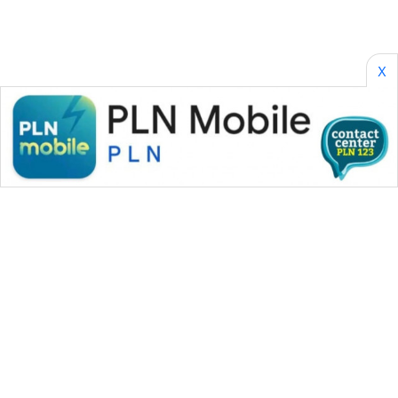
METRO
MEDAN
NEWS
X
METRO
JAKARTA
NEWS
KRT
NEWS
KARING
NEWS
JURNAL
MARITIM
HUMBANG
WAHANA MEDIA GROUP