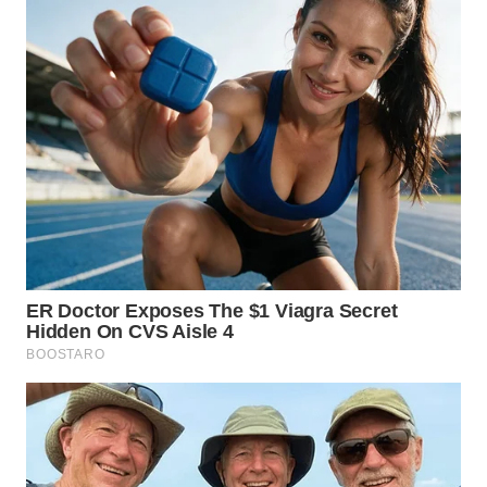
WN
SULTRA
WN
NTB
WN
SULTENG
WN
SULBAR
WN
BABEL
WN
SUMBAR
WN