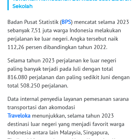
Sekolah
MARTABAT
NET
Badan Pusat Statistik (
BPS
) mencatat selama 2023
sebanyak 7,51 juta warga Indonesia melakukan
FORJASIDA
perjalanan ke luar negeri. Angka tersebut naik
112,26 persen dibandingkan tahun 2022.
TAMBANG
NEWS
Selama tahun 2023 perjalanan ke luar negeri
paling banyak terjadi pada Juli dengan total
816.080 perjalanan dan paling sedikit Juni dengan
JURNAL
MARITIM
total 508.250 perjalanan.
Data internal penyedia layanan pemesanan sarana
FISUELRI
transportasi dan akomodasi
Traveloka
menunjukkan, selama tahun 2023
BERKAT
destinasi luar negeri yang menjadi favorit warga
NEWS
Indonesia antara lain Malaysia, Singapura,