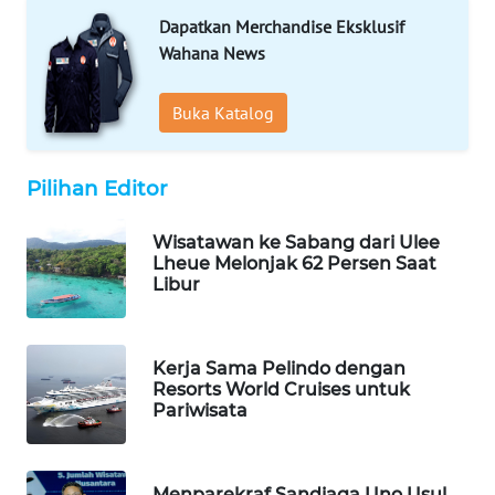
WN
Dapatkan Merchandise Eksklusif
SOLO
Wahana News
WN
BOROBUDUR
Buka Katalog
WN
Pilihan Editor
MADURA
Wisatawan ke Sabang dari Ulee
WN
Lheue Melonjak 62 Persen Saat
SURABAYA
Libur
WN
NATUNA
Kerja Sama Pelindo dengan
Resorts World Cruises untuk
Pariwisata
WN
BINTAN
Menparekraf Sandiaga Uno Usul