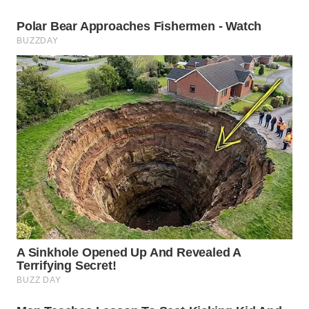
WN
TAPANULI
UTARA
WN
SAMOSIR
WN
PADANG
LAWAS
WN
SUMEDANG
WN
CIANJUR
WN
KEPULAUAN