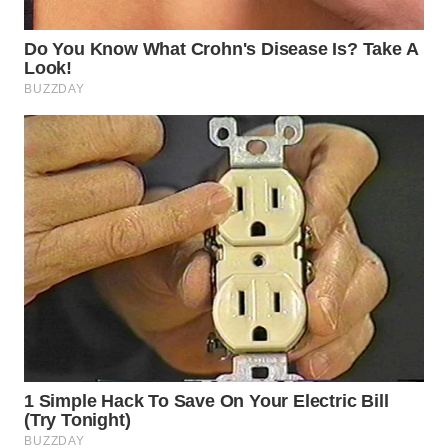
TEBING
TINGGI
WN
PAKPAK
WN
KARAWANG
WN
BEKASI
WN
BOGOR
WN
DEPOK