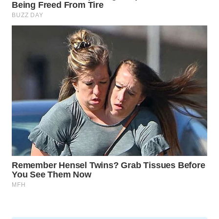
MAJALENGKA
WN
SUBANG
WN
SUKABUMI
WN
PURWAKARTA
WN
PRIANGAN
TIMUR
WN
SEMARANG