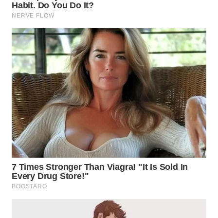
KALTIM
WN
SULSEL
WN
GORONTALO
WN
SULUT
WN
MALUKU
WN
MALUT
WN