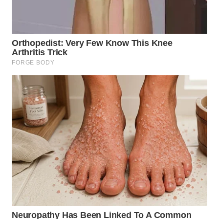
JATIM
WN
BALI
WN
KALBAR
WN
KALTENG
WN
KALTARA
WN
KALSEL
WN