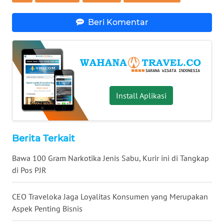
Regional
Beri Komentar
WN
SUMUT
WN
JAKARTA
Install Aplikasi
WN
JABAR
Berita Terkait
WN
BANTEN
Bawa 100 Gram Narkotika Jenis Sabu, Kurir ini di Tangkap
di Pos PJR
WN
NTT
CEO Traveloka Jaga Loyalitas Konsumen yang Merupakan
Aspek Penting Bisnis
WN