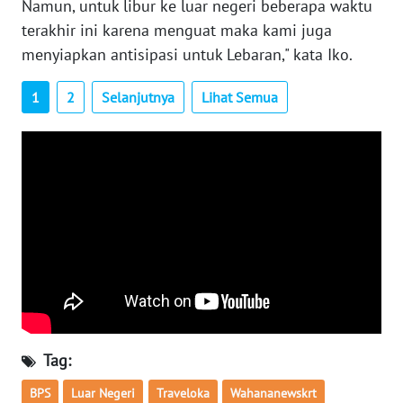
Namun, untuk libur ke luar negeri beberapa waktu
INFO
terakhir ini karena menguat maka kami juga
IKLAN
menyiapkan antisipasi untuk Lebaran," kata Iko.
TENTANG
1
2
Selanjutnya
Lihat Semua
KAMI
PEDOMAN
MEDIA
SIBER
REDAKSI
KARIR
DISCLAIMER
Tag:
Wahana
BPS
Luar Negeri
Traveloka
Wahananewskrt
News