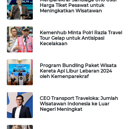
WN
Harga Tiket Pesawat untuk
MANDALIKA
Meningkatkan Wisatawan
WN
LIKUPANG
Kemenhub Minta Polri Razia Travel
Tour Gelap untuk Antisipasi
WN
Kecelakaan
LABUANBAJO
WN
Program Bundling Paket Wisata
BORNEO
Kereta Api Libur Lebaran 2024
oleh Kemenparekraf
Wahana
Media
Group
CEO Transport Traveloka: Jumlah
Wisatawan Indonesia ke Luar
WAHANA
Negeri Meningkat
NEWS