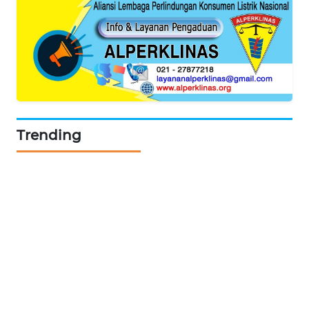
TV
WAHANANEWS
ID
WAHANANEWS
CO ID
Trending
WAHANANEWS
NET
WAHANA
SPORT
WAHANA
UMKM
WAHANA