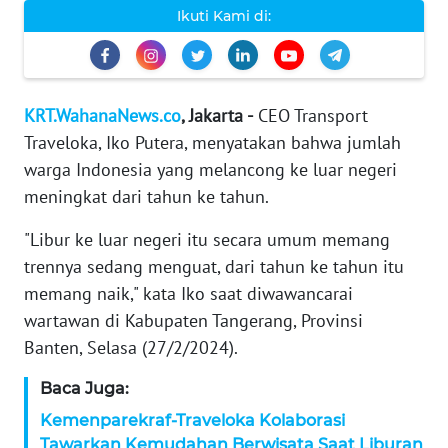
WAHANA
Ikuti Kami di:
SELEB
WAHANA
PERSONA
KRT.WahanaNews.co
, Jakarta -
CEO Transport
Traveloka, Iko Putera, menyatakan bahwa jumlah
WAHANA
warga Indonesia yang melancong ke luar negeri
OTOMOTIF
meningkat dari tahun ke tahun.
"Libur ke luar negeri itu secara umum memang
WAHANA
HEALTH
trennya sedang menguat, dari tahun ke tahun itu
memang naik," kata Iko saat diwawancarai
wartawan di Kabupaten Tangerang, Provinsi
WAHANA
DESA
Banten, Selasa (27/2/2024).
WISATA
Baca Juga:
Kemenparekraf-Traveloka Kolaborasi
MAWAKA
Tawarkan Kemudahan Berwisata Saat Liburan