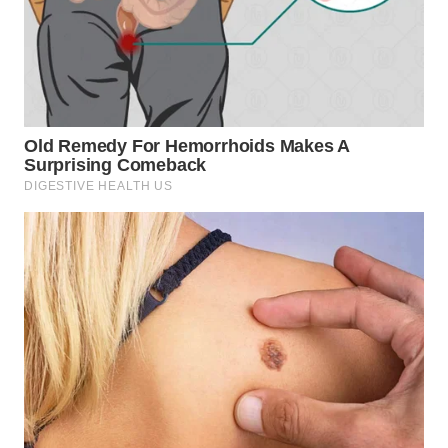
WN
KARO
WN
SIMALUNGUN
WN
LABUHANBATU
WN
TAPANULI
TENGAH
WN DELI
SERDANG
WN