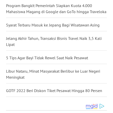
KEPRI
Program Bangkit Pemerintah Siapkan Kuota 4.000
Mahasiswa Magang di Google dan GoTo hingga Traveloka
WN
PAPUA
Syarat Terbaru Masuk ke Jepang Bagi Wisatawan Asing
WN
Jelang Akhir Tahun, Transaksi Bisnis Travel Naik 3,5 Kali
PAPUA
Lipat
BARAT
5 Tips Agar Bayi Tidak Rewel Saat Naik Pesawat
WN
RIAU
Libur Nataru, Minat Masyarakat Berlibur ke Luar Negeri
WN
Meningkat
SERAMBI
GOTF 2022 Beri Diskon Tiket Pesawat Hingga 80 Persen
WN
JAMBI