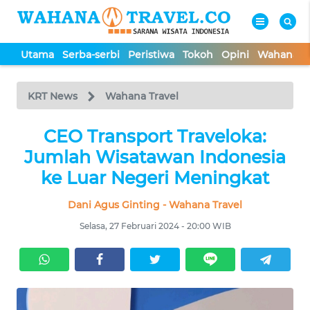
Utama
Serba-serbi
Peristiwa
Tokoh
Opini
Wahana In
WAHANA
Tutup
TV
KRT News
Wahana Travel
UTAMA
CEO Transport Traveloka:
Jumlah Wisatawan Indonesia
SERBA-
ke Luar Negeri Meningkat
SERBI
Dani Agus Ginting - Wahana Travel
PERISTIWA
Selasa, 27 Februari 2024 - 20:00 WIB
TOKOH
OPINI