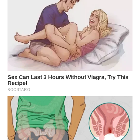
DAIRI
WN
DANAU
TOBA
WN
NIAS
WN
LANGKAT
WN
TAPANULI
SELATAN
WN
TANJUNG
LESUNG