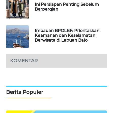
WAHANA
Ini Persiapan Penting Sebelum
TANI
Berpergian
WAHANA
ADVOKAT
Imbauan BPOLBF: Prioritaskan
Keamanan dan Keselamatan
WAHANA
Berwisata di Labuan Bajo
INFRASTRUKTUR
WAHANA
KOMENTAR
KONSUMEN
WAHANA
LISTRIK
Berita Populer
WAHANA
TRAVEL
WAHANA