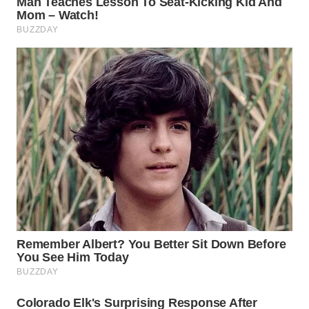
SERIBU
WN
TANGERANG
WN
BINJAI
WN
CIREBON
WN
INDRAMAYU
WN
KUNINGAN
WN