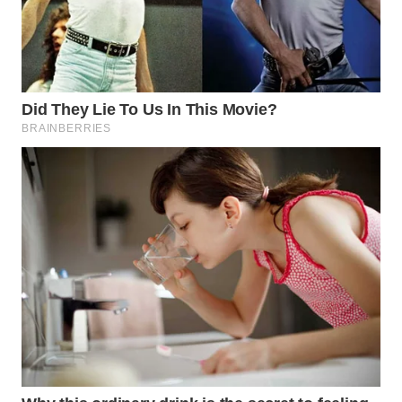
WN
MANDALIKA
WN
LIKUPANG
WN
LABUANBAJO
WN
BORNEO
Wahana
Media
Group
WAHANA
NEWS