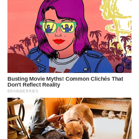
JATIM
WN
BALI
WN
KALBAR
WN
KALTENG
WN
KALTARA
WN
KALSEL
WN