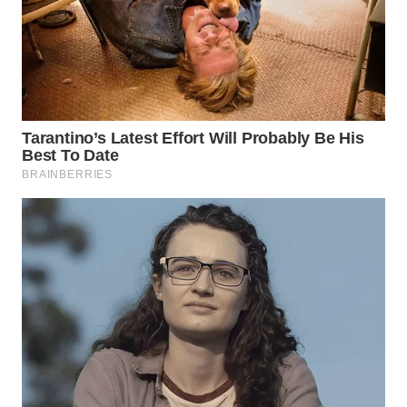
KALTIM
WN
SULSEL
WN
GORONTALO
WN
SULUT
WN
MALUKU
WN
MALUT
WN