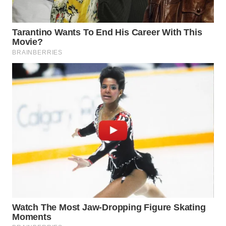
SERIBU
WN
TANGERANG
WN
BINJAI
WN
CIREBON
WN
INDRAMAYU
WN
KUNINGAN
WN