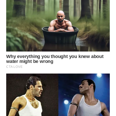
WN
SOLO
WN
BOROBUDUR
WN
MADURA
WN
SURABAYA
WN
NATUNA
WN
BINTAN