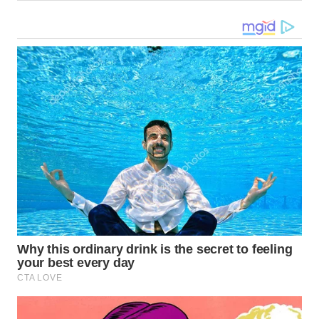
SUMSEL
WN
BENGKULU
WN
LAMPUNG
WN
JATENG
WN
NUSANTARA
WN
JOGJA
WN