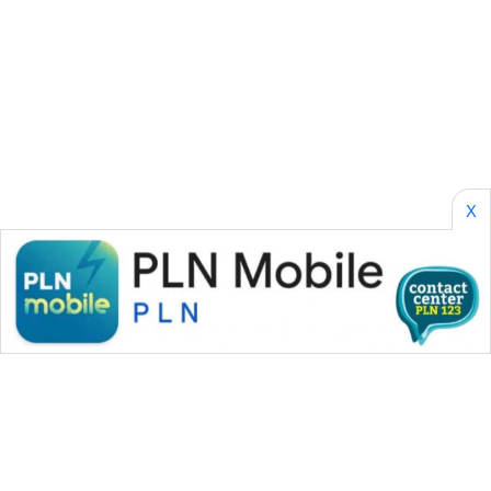
ANUGERAH
NEWS
AKHLAK
ID
X
PERAPKI
NEWS
SONYA
ASA
NEWS