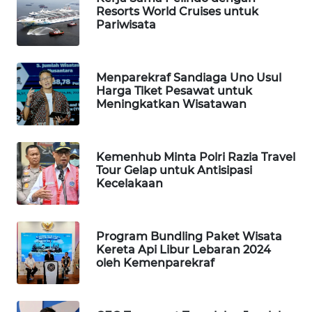
Resorts World Cruises untuk
TV
Pariwisata
WAHANANEWS
ID
Menparekraf Sandiaga Uno Usul
Harga Tiket Pesawat untuk
WAHANANEWS
Meningkatkan Wisatawan
CO ID
WAHANANEWS
Kemenhub Minta Polri Razia Travel
NET
Tour Gelap untuk Antisipasi
Kecelakaan
WAHANA
SPORT
Program Bundling Paket Wisata
Kereta Api Libur Lebaran 2024
WAHANA
oleh Kemenparekraf
UMKM
WAHANA