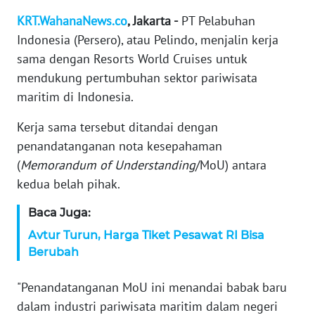
WAHANA
SELEB
KRT.WahanaNews.co
, Jakarta -
PT Pelabuhan
Indonesia (Persero), atau Pelindo, menjalin kerja
WAHANA
sama dengan Resorts World Cruises untuk
PERSONA
mendukung pertumbuhan sektor pariwisata
maritim di Indonesia.
WAHANA
Kerja sama tersebut ditandai dengan
OTOMOTIF
penandatanganan nota kesepahaman
(
Memorandum of Understanding
/MoU) antara
WAHANA
kedua belah pihak.
HEALTH
Baca Juga:
WAHANA
Avtur Turun, Harga Tiket Pesawat RI Bisa
DESA
Berubah
WISATA
"Penandatanganan MoU ini menandai babak baru
MAWAKA
dalam industri pariwisata maritim dalam negeri