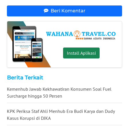
KEPRI
Beri Komentar
WN
PAPUA
WN
PAPUA
BARAT
Install Aplikasi
WN
RIAU
Berita Terkait
WN
Kemenhub Jawab Kekhawatiran Konsumen Soal Fuel
SERAMBI
Surcharge hingga 50 Persen
WN
KPK Periksa Staf Ahli Menhub Era Budi Karya dan Dudy
JAMBI
Kasus Korupsi di DJKA