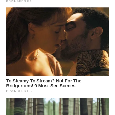
MAJALENGKA
WN
SUBANG
WN
SUKABUMI
WN
PURWAKARTA
WN
PRIANGAN
TIMUR
WN
SEMARANG