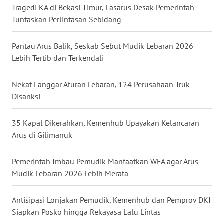
WN
Tragedi KA di Bekasi Timur, Lasarus Desak Pemerintah
SULTRA
Tuntaskan Perlintasan Sebidang
WN
Pantau Arus Balik, Seskab Sebut Mudik Lebaran 2026
NTB
Lebih Tertib dan Terkendali
WN
Nekat Langgar Aturan Lebaran, 124 Perusahaan Truk
SULTENG
Disanksi
WN
35 Kapal Dikerahkan, Kemenhub Upayakan Kelancaran
SULBAR
Arus di Gilimanuk
WN
BABEL
Pemerintah Imbau Pemudik Manfaatkan WFA agar Arus
Mudik Lebaran 2026 Lebih Merata
WN
SUMBAR
Antisipasi Lonjakan Pemudik, Kemenhub dan Pemprov DKI
Siapkan Posko hingga Rekayasa Lalu Lintas
WN