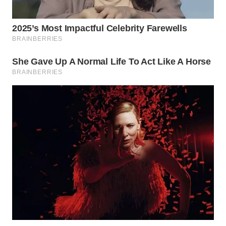
DAIRI
WN
DANAU
TOBA
WN
NIAS
WN
LANGKAT
WN
TAPANULI
SELATAN
WN
TANJUNG
LESUNG