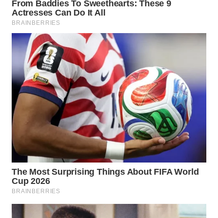
WN
KARO
WN
SIMALUNGUN
WN
LABUHANBATU
WN
TAPANULI
TENGAH
WN DELI
SERDANG
WN