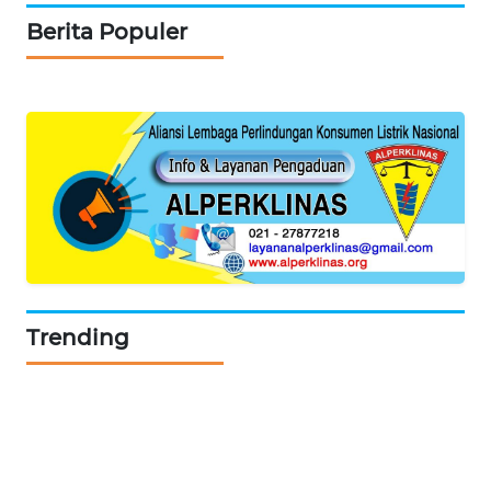
Wahana
Berita Populer
Network
KONSUMEN
LISTRIK
MASYARAKAT
KELISTRIKAN
WALINKI
ID
MAWAKA
Trending
ID
MARTABAT
NET