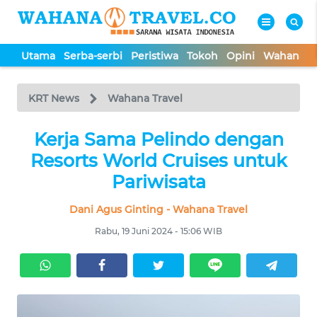
Utama
Serba-serbi
Peristiwa
Tokoh
Opini
Wahana In
WAHANA
Tutup
TV
KRT News
Wahana Travel
UTAMA
Kerja Sama Pelindo dengan
Resorts World Cruises untuk
SERBA-
Pariwisata
SERBI
Dani Agus Ginting - Wahana Travel
PERISTIWA
Rabu, 19 Juni 2024 - 15:06 WIB
TOKOH
OPINI