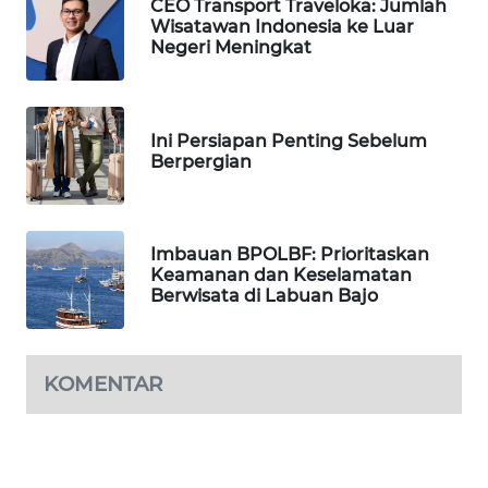
CEO Transport Traveloka: Jumlah
SELEB
Wisatawan Indonesia ke Luar
Negeri Meningkat
WAHANA
PERSONA
Ini Persiapan Penting Sebelum
WAHANA
Berpergian
OTOMOTIF
WAHANA
Imbauan BPOLBF: Prioritaskan
HEALTH
Keamanan dan Keselamatan
Berwisata di Labuan Bajo
WAHANA
DESA
WISATA
KOMENTAR
LAPAK
WAHANA