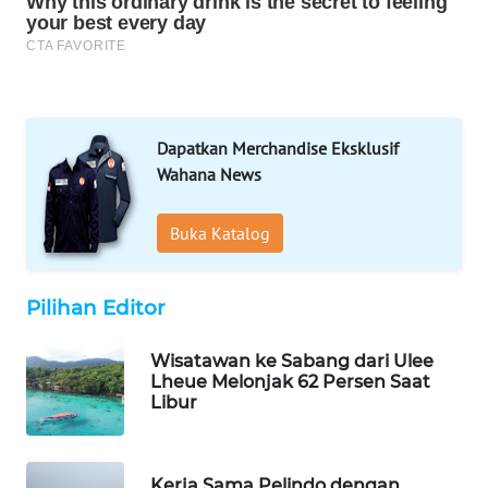
WAHANA
TANI
WAHANA
ADVOKAT
Dapatkan Merchandise Eksklusif
WAHANA
Wahana News
INFRASTRUKTUR
Buka Katalog
WAHANA
KONSUMEN
Pilihan Editor
WAHANA
LISTRIK
Wisatawan ke Sabang dari Ulee
Lheue Melonjak 62 Persen Saat
Libur
WAHANA
TRAVEL
Kerja Sama Pelindo dengan
WAHANA