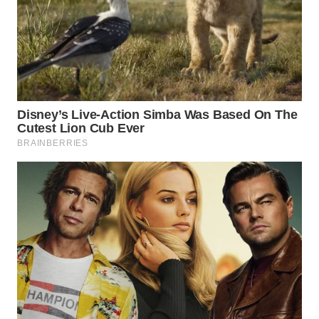
WN
TAPANULI
UTARA
WN
SAMOSIR
WN
PADANG
LAWAS
WN
SUMEDANG
WN
CIANJUR
WN
KEPULAUAN