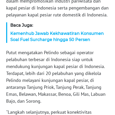
dalam mempromosikan industri pariwisata dan
ANUGERAH
kapal pesiar di Indonesia serta pengembangan dan
NEWS
pelayanan kapal pesiar rute domestik di Indonesia.
AKHLAK
Baca Juga:
ID
Kemenhub Jawab Kekhawatiran Konsumen
Soal Fuel Surcharge hingga 50 Persen
SONYA
ASA
Putut mengatakan Pelindo sebagai operator
NEWS
pelabuhan terbesar di Indonesia siap untuk
mendukung kunjungan kapal pesiar di Indonesia.
Informasi
Terdapat, lebih dari 20 pelabuhan yang dikelola
Pelindo melayani kunjungan kapal pesiar, di
INDEKS
antaranya Tanjung Priok, Tanjung Perak, Tanjung
BERITA
Emas, Belawan, Makassar, Benoa, Gili Mas, Labuan
Bajo, dan Sorong.
KONTAK
KAMI
"Langkah selanjutnya, perkuat konektivitas