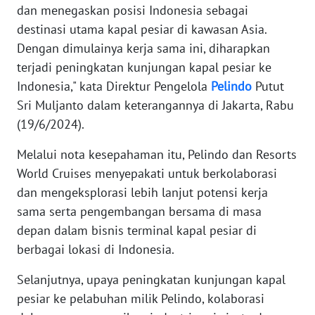
dan menegaskan posisi Indonesia sebagai
MARTABAT
destinasi utama kapal pesiar di kawasan Asia.
NET
Dengan dimulainya kerja sama ini, diharapkan
terjadi peningkatan kunjungan kapal pesiar ke
FORJASIDA
Indonesia," kata Direktur Pengelola
Pelindo
Putut
Sri Muljanto dalam keterangannya di Jakarta, Rabu
TAMBANG
(19/6/2024).
NEWS
Melalui nota kesepahaman itu, Pelindo dan Resorts
World Cruises menyepakati untuk berkolaborasi
JURNAL
MARITIM
dan mengeksplorasi lebih lanjut potensi kerja
sama serta pengembangan bersama di masa
depan dalam bisnis terminal kapal pesiar di
FISUELRI
berbagai lokasi di Indonesia.
BERKAT
Selanjutnya, upaya peningkatan kunjungan kapal
NEWS
pesiar ke pelabuhan milik Pelindo, kolaborasi