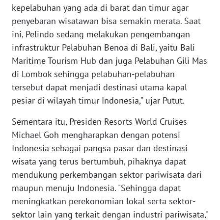
kepelabuhan yang ada di barat dan timur agar
INFO
penyebaran wisatawan bisa semakin merata. Saat
IKLAN
ini, Pelindo sedang melakukan pengembangan
infrastruktur Pelabuhan Benoa di Bali, yaitu Bali
TENTANG
KAMI
Maritime Tourism Hub dan juga Pelabuhan Gili Mas
di Lombok sehingga pelabuhan-pelabuhan
PEDOMAN
tersebut dapat menjadi destinasi utama kapal
MEDIA
pesiar di wilayah timur Indonesia," ujar Putut.
SIBER
Sementara itu, Presiden Resorts World Cruises
REDAKSI
Michael Goh mengharapkan dengan potensi
Indonesia sebagai pangsa pasar dan destinasi
KARIR
wisata yang terus bertumbuh, pihaknya dapat
mendukung perkembangan sektor pariwisata dari
DISCLAIMER
maupun menuju Indonesia. "Sehingga dapat
meningkatkan perekonomian lokal serta sektor-
Wahana
sektor lain yang terkait dengan industri pariwisata,"
News