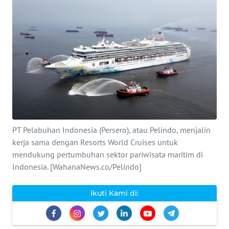
WAHANA
INFRASTRUKTUR
WAHANA
TANI
WAHANA
TRAVEL
PT Pelabuhan Indonesia (Persero), atau Pelindo, menjalin
kerja sama dengan Resorts World Cruises untuk
WAHANA
mendukung pertumbuhan sektor pariwisata maritim di
SPORT
Indonesia. [WahanaNews.co/Pelindo]
WAHANA
Ikuti Kami di:
UMKM