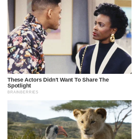
TEBING
TINGGI
WN
PAKPAK
WN
KARAWANG
WN
BEKASI
WN
BOGOR
WN
DEPOK