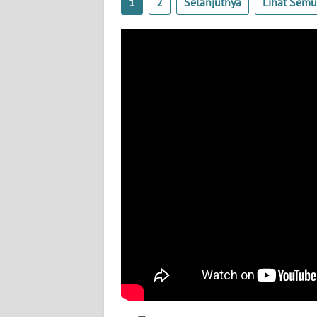
1
2
Selanjutnya
Lihat Sem
TENTANG
KAMI
PEDOMAN
MEDIA
SIBER
REDAKSI
KARIR
DISCLAIMER
Wahana
News
Regional