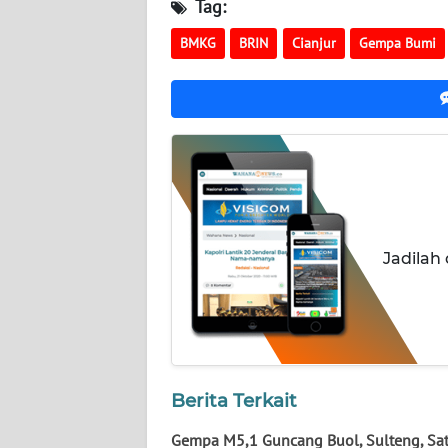
Tag:
WN
SUMUT
BMKG
BRIN
Cianjur
Gempa Bumi
WN
JAKARTA
WN
JABAR
WN
Jadilah
BANTEN
WN
NTT
WN
Berita Terkait
KEPRI
Gempa M5,1 Guncang Buol, Sulteng, Sa