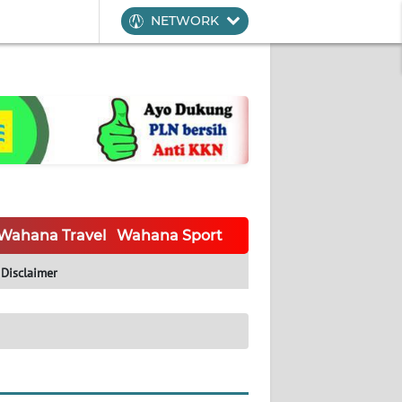
NETWORK
Wahana Travel
Wahana Sport
Wahana UMKM
Waha
Disclaimer