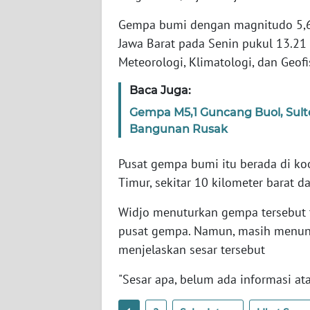
Gempa bumi dengan magnitudo 5,6
AKHLAK
Jawa Barat pada Senin pukul 13.
ID
Meteorologi, Klimatologi, dan Geofi
SONYA
Baca Juga:
ASA
Gempa M5,1 Guncang Buol, Sul
NEWS
Bangunan Rusak
Informasi
Pusat gempa bumi itu berada di koo
Timur, sekitar 10 kilometer barat 
INDEKS
BERITA
Widjo menuturkan gempa tersebut te
pusat gempa. Namun, masih menung
KONTAK
menjelaskan sesar tersebut
KAMI
"Sesar apa, belum ada informasi at
INFO
IKLAN