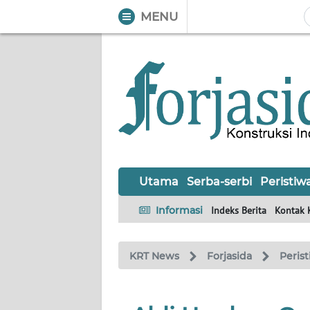
MENU
WAHANA
Tutup
TV
UTAMA
SERBA-
SERBI
Utama
Serba-serbi
Peristiw
PERISTIWA
Informasi
Indeks Berita
Kontak 
TOKOH
KRT News
Forjasida
Peris
OPINI