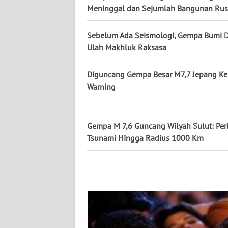
WN
Meninggal dan Sejumlah Bangunan Ru
PAPUA
Sebelum Ada Seismologi, Gempa Bumi D
WN
Ulah Makhluk Raksasa
PAPUA
BARAT
Diguncang Gempa Besar M7,7 Jepang Ke
Warning
WN
RIAU
Gempa M 7,6 Guncang Wilyah Sulut: Per
WN
Tsunami Hingga Radius 1000 Km
SERAMBI
WN
JAMBI
WN
SULTRA