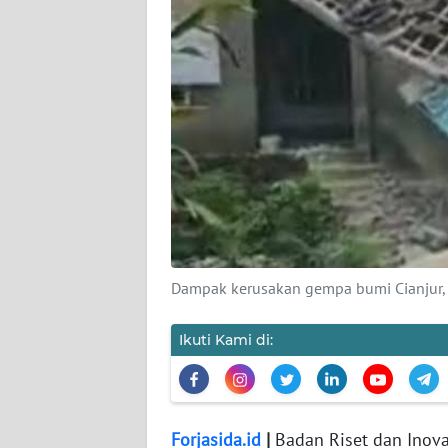
WAHANA
PERSONA
WAHANA
OTOMOTIF
WAHANA
HEALTH
WAHANA
Dampak kerusakan gempa bumi Cianjur, 
DESA
WISATA
Ikuti Kami di:
MAWAKA
MARTABAT
Forjasida.id
|
Badan Riset dan Inov