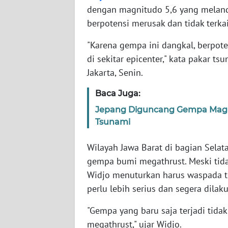
NET
dengan magnitudo 5,6 yang melanda
berpotensi merusak dan tidak terka
FORJASIDA
"Karena gempa ini dangkal, berpote
di sekitar epicenter," kata pakar ts
TAMBANG
Jakarta, Senin.
NEWS
Baca Juga:
JURNAL
Jepang Diguncang Gempa Magni
MARITIM
Tsunami
FISUELRI
Wilayah Jawa Barat di bagian Sela
gempa bumi megathrust. Meski tida
BERKAT
Widjo menuturkan harus waspada t
NEWS
perlu lebih serius dan segera dilak
"Gempa yang baru saja terjadi tida
ANUGERAH
megathrust," ujar Widjo.
NEWS