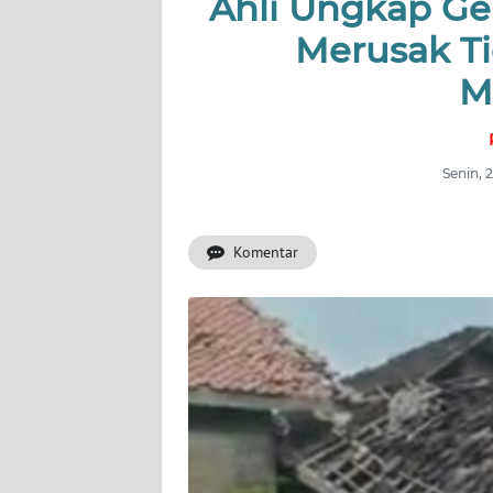
Ahli Ungkap Ge
WAHANA
INFRASTRUKTUR
Merusak T
M
WAHANA
TANI
Senin, 
WAHANA
TRAVEL
Komentar
WAHANA
SPORT
WAHANA
UMKM
WAHANA
SELEB