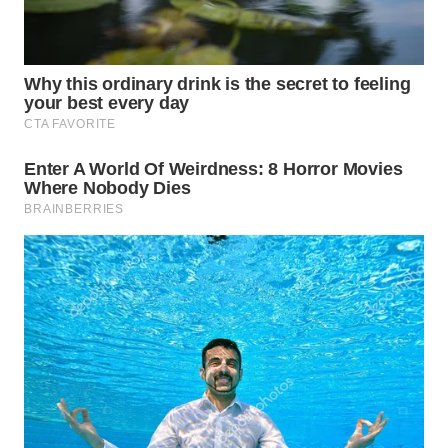
MAJALENGKA
WN
SUBANG
WN
SUKABUMI
WN
PURWAKARTA
WN
PRIANGAN
TIMUR
WN
SEMARANG