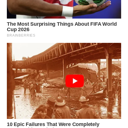
WN
JATIM
WN
BALI
WN
KALBAR
WN
KALTENG
WN
KALTARA
WN
KALSEL
WN