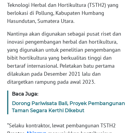
WAHANA
Teknologi Herbal dan Hortikultura (TSTH2) yang
SELEB
berlokasi di Pollung, Kabupaten Humbang
Hasundutan, Sumatera Utara.
WAHANA
PERSONA
Nantinya akan digunakan sebagai pusat riset dan
inovasi pengembangan herbal dan hortikultura,
yang digunakan untuk penelitian pengembangan
WAHANA
OTOMOTIF
bibit hortikultura yang berkualitas tinggi dan
bertaraf internasional. Peletakan batu pertama
dilakukan pada Desember 2021 lalu dan
WAHANA
HEALTH
ditargetkan rampung pada awal 2023.
Baca Juga:
WAHANA
Dorong Pariwisata Bali, Proyek Pembangunan
DESA
Taman Segara Kerthi Dikebut
WISATA
“Selaku kontraktor, lewat pembangunan TSTH2
MAWAKA