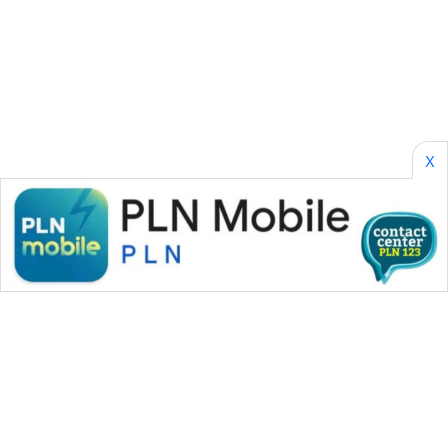
NEWS
GARONGGANG
NEWS
FISUELRI
ID
X
ENERGI
NEWS
CILEUNGSI
NEWS
BERKAT
NEWS
BERAMPU