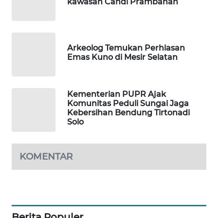
kawasan Candi Prambanan
WAHANA
TV
WAHANANEWS
Arkeolog Temukan Perhiasan
ID
Emas Kuno di Mesir Selatan
WAHANANEWS
CO ID
Kementerian PUPR Ajak
Komunitas Peduli Sungai Jaga
WAHANANEWS
Kebersihan Bendung Tirtonadi
NET
Solo
WAHANA
KOMENTAR
SPORT
WAHANA
UMKM
Berita Populer