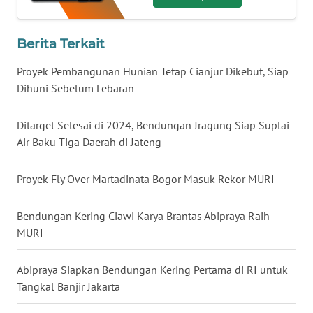
KEPRI
Berita Terkait
WN
PAPUA
Proyek Pembangunan Hunian Tetap Cianjur Dikebut, Siap
Dihuni Sebelum Lebaran
WN
PAPUA
Ditarget Selesai di 2024, Bendungan Jragung Siap Suplai
BARAT
Air Baku Tiga Daerah di Jateng
WN
Proyek Fly Over Martadinata Bogor Masuk Rekor MURI
RIAU
Bendungan Kering Ciawi Karya Brantas Abipraya Raih
WN
MURI
SERAMBI
Abipraya Siapkan Bendungan Kering Pertama di RI untuk
WN
JAMBI
Tangkal Banjir Jakarta