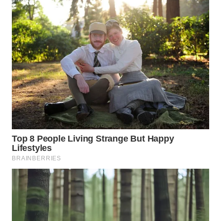
WN
TAPANULI
UTARA
WN
SAMOSIR
WN
PADANG
LAWAS
WN
SUMEDANG
WN
CIANJUR
WN
KEPULAUAN