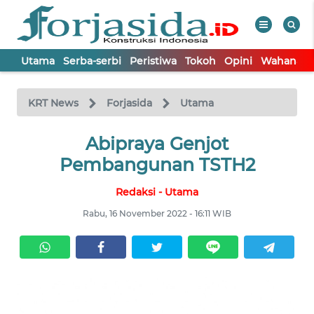
Utama
Serba-serbi
Peristiwa
Tokoh
Opini
Wahana In
WAHANA
Tutup
TV
KRT News
Forjasida
Utama
UTAMA
Abipraya Genjot
Pembangunan TSTH2
SERBA-
Redaksi - Utama
SERBI
Rabu, 16 November 2022 - 16:11 WIB
PERISTIWA
TOKOH