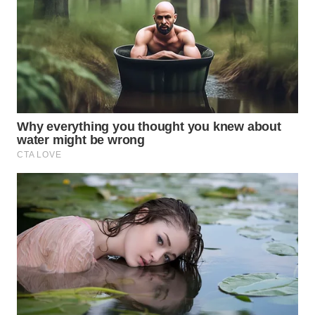
SERIBU
WN
TANGERANG
WN
BINJAI
WN
CIREBON
WN
INDRAMAYU
WN
KUNINGAN
WN