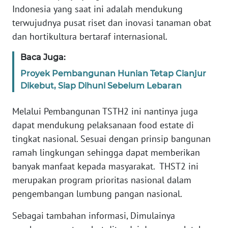
Indonesia yang saat ini adalah mendukung
ANUGERAH
terwujudnya pusat riset dan inovasi tanaman obat
NEWS
dan hortikultura bertaraf internasional.
AKHLAK
Baca Juga:
ID
Proyek Pembangunan Hunian Tetap Cianjur
Dikebut, Siap Dihuni Sebelum Lebaran
SONYA
ASA
Melalui Pembangunan TSTH2 ini nantinya juga
NEWS
dapat mendukung pelaksanaan food estate di
tingkat nasional. Sesuai dengan prinsip bangunan
Informasi
ramah lingkungan sehingga dapat memberikan
banyak manfaat kepada masyarakat. THST2 ini
INDEKS
BERITA
merupakan program prioritas nasional dalam
pengembangan lumbung pangan nasional.
KONTAK
Sebagai tambahan informasi, Dimulainya
KAMI