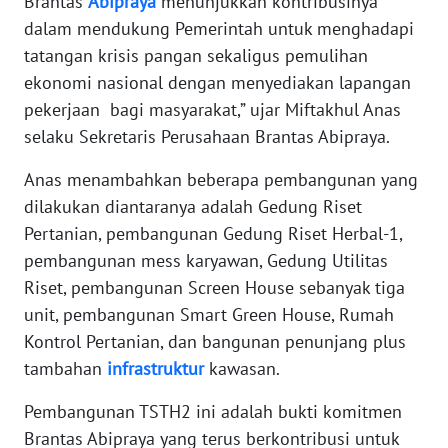
Brantas
Abipraya
menunjukkan kontribusinya
dalam mendukung Pemerintah untuk menghadapi
MARTABAT
tatangan krisis pangan sekaligus pemulihan
NET
ekonomi nasional dengan menyediakan lapangan
pekerjaan bagi masyarakat,” ujar Miftakhul Anas
FORJASIDA
selaku Sekretaris Perusahaan Brantas Abipraya.
TAMBANG
Anas menambahkan beberapa pembangunan yang
NEWS
dilakukan diantaranya adalah Gedung Riset
Pertanian, pembangunan Gedung Riset Herbal-1,
JURNAL
pembangunan mess karyawan, Gedung Utilitas
MARITIM
Riset, pembangunan Screen House sebanyak tiga
unit, pembangunan Smart Green House, Rumah
FISUELRI
Kontrol Pertanian, dan bangunan penunjang plus
tambahan
infrastruktur
kawasan.
BERKAT
Pembangunan TSTH2 ini adalah bukti komitmen
NEWS
Brantas Abipraya yang terus berkontribusi untuk