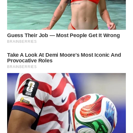
WN
SUMSEL
WN
BENGKULU
WN
LAMPUNG
WN
JATENG
WN
NUSANTARA
WN
JOGJA