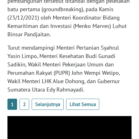
pembangunan tersebut ditandai dengan peletakan
batu pertama (groundbreaking), pada Kamis
INFO
IKLAN
(23/12/2021) oleh Menteri Koordinator Bidang
Kemaritiman dan Investasi (Menko Marves) Luhut
TENTANG
Binsar Pandjaitan.
KAMI
Turut mendampingi Menteri Pertanian Syahrul
PEDOMAN
Yasin Limpo, Menteri Kesehatan Budi Gunadi
MEDIA
Sadikin, Wakil Menteri Pekerjaan Umum dan
SIBER
Perumahan Rakyat (PUPR) John Wempi Wetipo,
Wakil Menteri LHK Alue Dohong, dan Gubernur
REDAKSI
Sumatera Utara Edy Rahmayadi.
KARIR
1
2
Selanjutnya
Lihat Semua
DISCLAIMER
Wahana