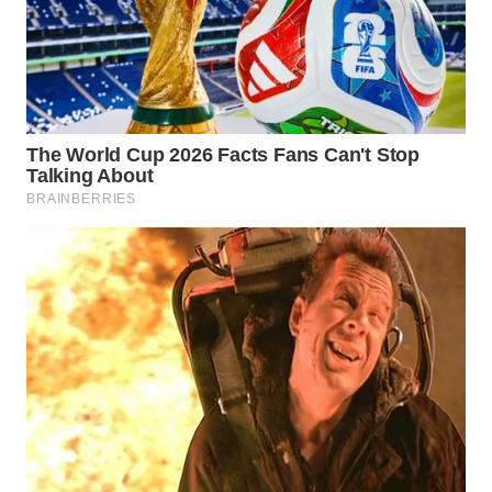
LESUNG
WN
KARO
WN
SIMALUNGUN
WN
LABUHANBATU
WN
TAPANULI
TENGAH
WN DELI
SERDANG
WN