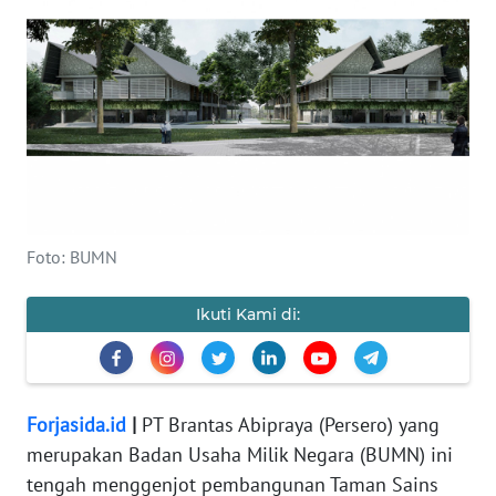
OPINI
WAHANA
INFRASTRUKTUR
WAHANA
TANI
WAHANA
Foto: BUMN
TRAVEL
Ikuti Kami di:
WAHANA
SPORT
WAHANA
Forjasida.id
|
PT Brantas Abipraya (Persero) yang
UMKM
merupakan Badan Usaha Milik Negara (BUMN) ini
tengah menggenjot pembangunan Taman Sains