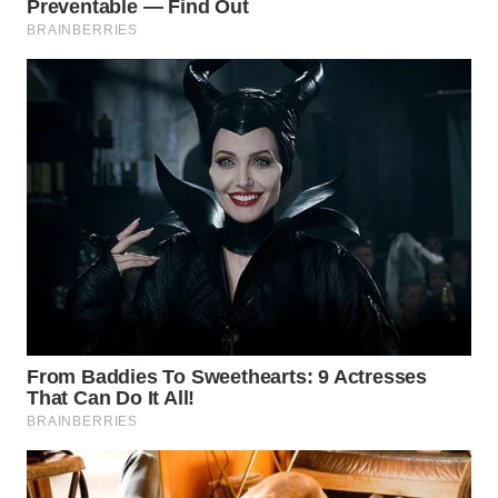
KALTIM
WN
SULSEL
WN
GORONTALO
WN
SULUT
WN
MALUKU
WN
MALUT
WN