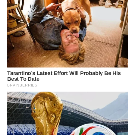
DAIRI
WN
DANAU
TOBA
WN
NIAS
WN
LANGKAT
WN
TAPANULI
SELATAN
WN
TANJUNG