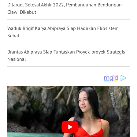
WN
Ditarget Selesai Akhir 2022, Pembangunan Bendungan
SULTRA
Ciawi Dikebut
WN
Waduk Brigif Karya Abipraya Siap Hadirkan Ekosistem
NTB
Sehat
WN
Brantas Abipraya Siap Tuntaskan Proyek-proyek Strategis
SULTENG
Nasional
WN
SULBAR
WN
BABEL
WN
SUMBAR