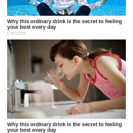
WN
SOLO
WN
BOROBUDUR
WN
MADURA
WN
SURABAYA
WN
NATUNA
WN
BINTAN