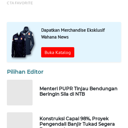
WN
MANDALIKA
WN
LIKUPANG
Dapatkan Merchandise Eksklusif
Wahana News
WN
LABUANBAJO
Buka Katalog
WN
Pilihan Editor
BORNEO
Wahana
Menteri PUPR Tinjau Bendungan
Media
Beringin Sila di NTB
Group
WAHANA
NEWS
Konstruksi Capai 98%, Proyek
Pengendali Banjir Tukad Segera