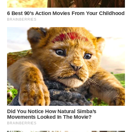
TEBING
TINGGI
WN
PAKPAK
WN
KARAWANG
WN
BEKASI
WN
BOGOR
WN
DEPOK