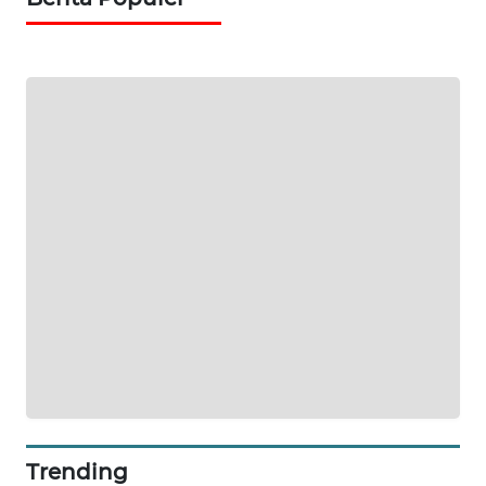
WAHANA
SELEB
WAHANA
PERSONA
WAHANA
OTOMOTIF
WAHANA
HEALTH
WAHANA
DESA
WISATA
LAPAK
WAHANA
Trending