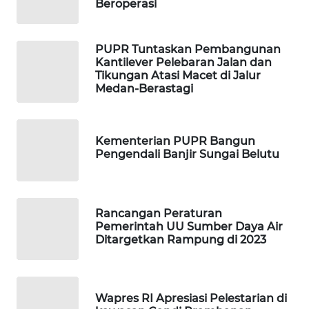
Beroperasi
WAHANA
TANI
PUPR Tuntaskan Pembangunan
WAHANA
Kantilever Pelebaran Jalan dan
ADVOKAT
Tikungan Atasi Macet di Jalur
Medan-Berastagi
WAHANA
INFRASTRUKTUR
Kementerian PUPR Bangun
Pengendali Banjir Sungai Belutu
WAHANA
KONSUMEN
WAHANA
Rancangan Peraturan
Pemerintah UU Sumber Daya Air
LISTRIK
Ditargetkan Rampung di 2023
WAHANA
TRAVEL
Wapres RI Apresiasi Pelestarian di