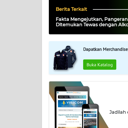
Berita Terkait
WAHANA
PERSONA
Fakta Mengejutkan, Pangeran
Ditemukan Tewas dengan Alko
Nyaris Tiga Kali Batas Legal
WAHANA
OTOMOTIF
Dapatkan Merchandise
WAHANA
HEALTH
Buka Katalog
WAHANA
DESA
WISATA
MAWAKA
Jadilah
MARTABAT