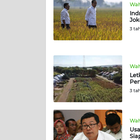
Wah
WN
SUMUT
Ind
Jok
3 ta
WN
JAKARTA
WN
JABAR
Wah
Let
WN
Per
BANTEN
3 ta
WN
NTT
Wah
WN
KEPRI
Usa
Sia