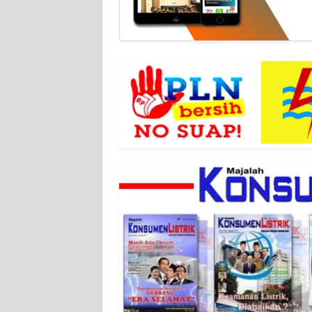
NET
FORJASIDA
TAMBANG
NEWS
JURNAL
MARITIM
FISUELRI
BERKAT
NEWS
ANUGERAH
NEWS