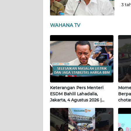
WN
3 ta
PAPUA
WAHANA TV
WN
PAPUA
BARAT
WN
RIAU
WN
SERAMBI
Keterangan Pers Menteri
Momen
ESDM Bahlil Lahadalia,
Berpa
WN
Jakarta, 4 Agustus 2026 |
chotas
JAMBI
Wahana Terkini
WN
SULTRA