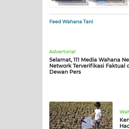
AKHLAK
ID
Feed Wahana Tani
SONYA
ASA
NEWS
Advertorial
Selamat, 111 Media Wahana N
Network Terverifikasi Faktual 
Informasi
Dewan Pers
INDEKS
BERITA
KONTAK
KAMI
Wah
Kem
INFO
Had
IKLAN