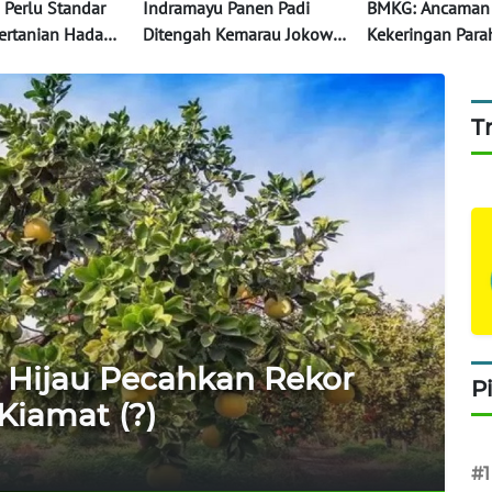
 Perlu Standar
Indramayu Panen Padi
BMKG: Ancaman
ertanian Hadapi
Ditengah Kemarau Jokowi
Kekeringan Parah
Senang
Masih Tahap Aw
T
 Hijau Pecahkan Rekor
P
Kiamat (?)
#1