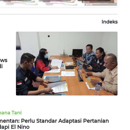
Indeks
ews
di
ana Tani
entan: Perlu Standar Adaptasi Pertanian
api El Nino