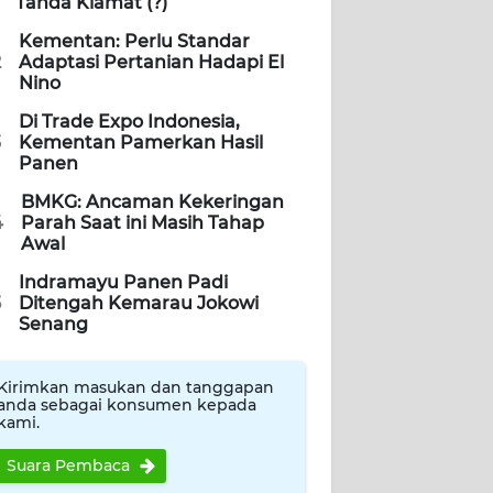
Tanda Kiamat (?)
Kementan: Perlu Standar
2
Adaptasi Pertanian Hadapi El
Nino
Di Trade Expo Indonesia,
3
Kementan Pamerkan Hasil
Panen
BMKG: Ancaman Kekeringan
4
Parah Saat ini Masih Tahap
Awal
Indramayu Panen Padi
5
Ditengah Kemarau Jokowi
Senang
Kirimkan masukan dan tanggapan
anda sebagai konsumen kepada
kami.
Suara Pembaca