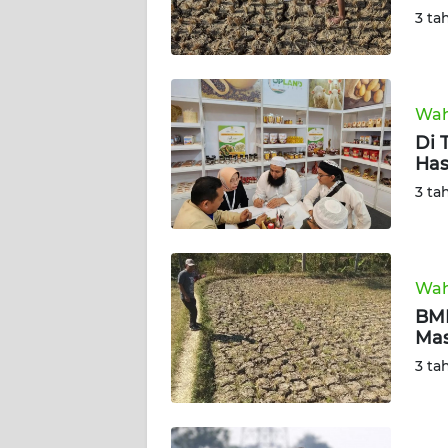
3 ta
TENTANG
KAMI
Wah
PEDOMAN
Di 
MEDIA
Has
SIBER
3 ta
REDAKSI
KARIR
Wah
BMK
DISCLAIMER
Mas
3 ta
Wahana
News
Regional