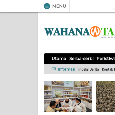
MENU
WAHANA
Tutup
TV
UTAMA
SERBA-
SERBI
Utama
Serba-serbi
Peristiw
Informasi
Indeks Berita
Kontak 
PERISTIWA
TOKOH
OPINI