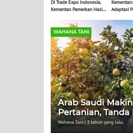
WAHANA
Di Trade Expo Indonesia,
Kementan:
INFRASTRUKTUR
Kementan Pamerkan Hasil
Adaptasi P
Panen
El Nino
WAHANA
TANI
WAHANA TANI
WAHANA
TRAVEL
WAHANA
SPORT
WAHANA
Arab Saudi Makin
UMKM
Pertanian, Tanda 
WAHANA
Wahana Tani
|
3 tahun yang lalu
SELEB