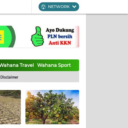
NETWORK
Wahana Travel
Wahana Sport
Wahana UMKM
Waha
Disclaimer