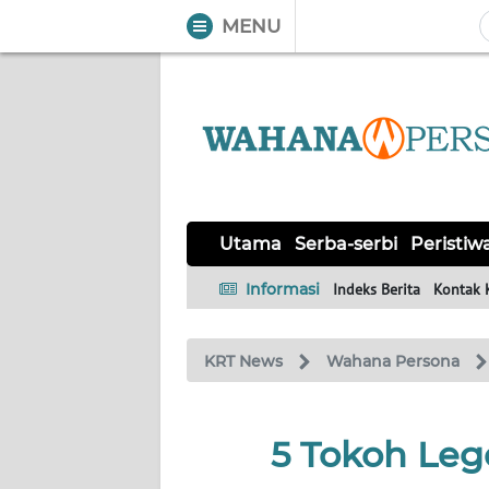
MENU
WAHANA
Tutup
TV
UTAMA
SERBA-
Utama
Serba-serbi
Peristiw
SERBI
Informasi
Indeks Berita
Kontak 
PERISTIWA
KRT News
Wahana Persona
TOKOH
OPINI
5 Tokoh Leg