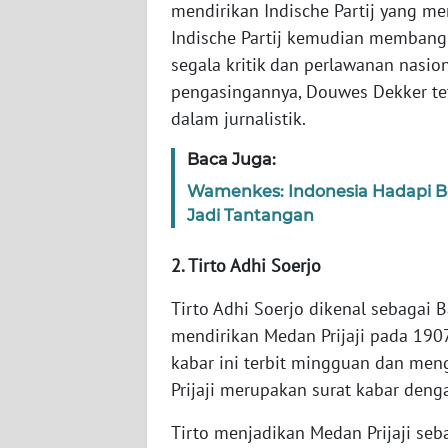
mendirikan Indische Partij yang me
Indische Partij kemudian membang
AKHLAK
segala kritik dan perlawanan nasi
ID
pengasingannya, Douwes Dekker t
dalam jurnalistik.
SONYA
ASA
Baca Juga:
NEWS
Wamenkes: Indonesia Hadapi Be
Jadi Tantangan
Informasi
2. Tirto Adhi Soerjo
INDEKS
BERITA
Tirto Adhi Soerjo dikenal sebagai B
mendirikan Medan Prijaji pada 190
KONTAK
kabar ini terbit mingguan dan me
KAMI
Prijaji merupakan surat kabar deng
INFO
Tirto menjadikan Medan Prijaji se
IKLAN