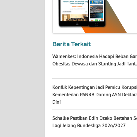
WN
PAPUA
WN
PAPUA
BARAT
Berita Terkait
WN
Wamenkes: Indonesia Hadapi Beban Gand
RIAU
Obesitas Dewasa dan Stunting Jadi Tan
WN
SERAMBI
Konflik Kepentingan Jadi Pemicu Korupsi
Kementerian PANRB Dorong ASN Deklara
WN
Dini
JAMBI
Schalke Pastikan Edin Dzeko Bertahan 
WN
Lagi Jelang Bundesliga 2026/2027
SULTRA