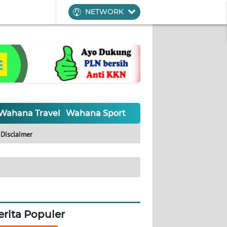
NETWORK
Wahana Travel
Wahana Sport
Wahana UMKM
Waha
Disclaimer
erita Populer