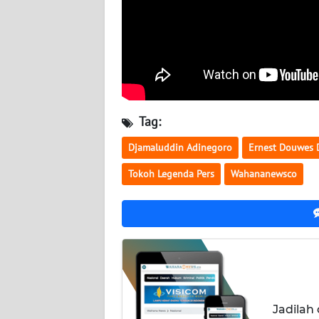
WN
SUMUT
WN
JAKARTA
WN
Tag:
JABAR
Djamaluddin Adinegoro
Ernest Douwes 
WN
Tokoh Legenda Pers
Wahananewsco
BANTEN
WN
NTT
WN
KEPRI
Jadilah