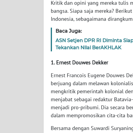
Kritik dan opini yang mereka tul
NET
bangsa. Siapa saja mereka? Berikut
Indonesia, sebagaimana dirangkum 
FORJASIDA
Baca Juga:
TAMBANG
ASN Setjen DPR RI Diminta Sia
NEWS
Tekankan Nilai BerAKHLAK
JURNAL
1. Ernest Douwes Dekker
MARITIM
Ernest Francois Eugene Douwes De
berjuang dalam melawan kolonialisa
FISUELRI
mengkritik pemerintah kolonial den
menjabat sebagai redaktur Batavia
BERKAT
menjadi pro-pribumi. Dia secara be
NEWS
dalam mempromosikan cita-cita ba
ANUGERAH
Bersama dengan Suwardi Suryanin
NEWS