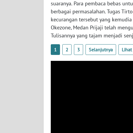
suaranya. Para pembaca bebas unt
berbagai permasalahan. Tugas Tir
TENTANG
kecurangan tersebut yang kemudia 
KAMI
Okezone, Medan Prijaji telah meng
Tulisannya yang tajam menjadi senj
PEDOMAN
MEDIA
SIBER
1
2
3
Selanjutnya
Liha
REDAKSI
KARIR
DISCLAIMER
Wahana
News
Regional