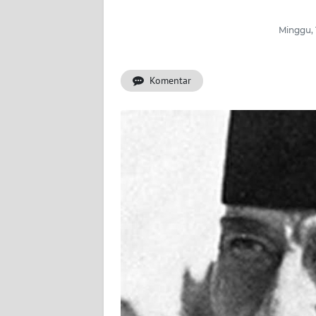
WAHANA
INFRASTRUKTUR
Minggu, 
WAHANA
TANI
Komentar
WAHANA
TRAVEL
WAHANA
SPORT
WAHANA
UMKM
WAHANA
SELEB