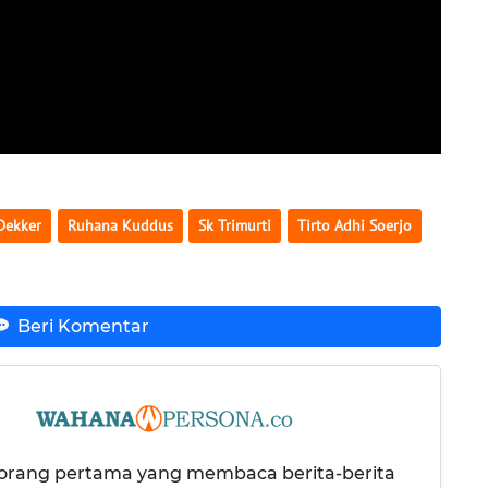
Dekker
Ruhana Kuddus
Sk Trimurti
Tirto Adhi Soerjo
Beri Komentar
 orang pertama yang membaca berita-berita