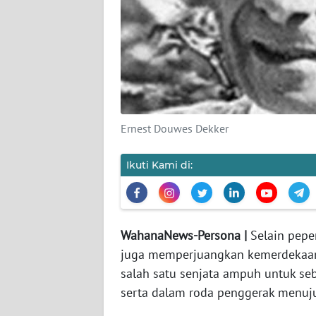
WAHANA
PERSONA
WAHANA
OTOMOTIF
Ernest Douwes Dekker
WAHANA
HEALTH
Ikuti Kami di:
WAHANA
DESA
WISATA
WahanaNews-Persona |
Selain
pepe
juga memperjuangkan kemerdekaan b
MAWAKA
salah satu senjata ampuh untuk sebu
serta dalam roda penggerak menuj
MARTABAT