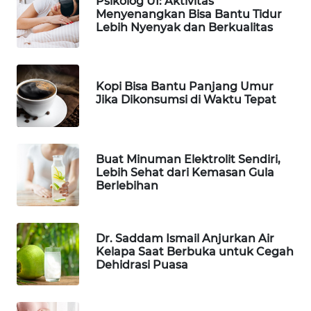
Psikolog UI: Aktivitas
TANI
Menyenangkan Bisa Bantu Tidur
Lebih Nyenyak dan Berkualitas
WAHANA
ADVOKAT
Kopi Bisa Bantu Panjang Umur
WAHANA
Jika Dikonsumsi di Waktu Tepat
INFRASTRUKTUR
WAHANA
KONSUMEN
Buat Minuman Elektrolit Sendiri,
Lebih Sehat dari Kemasan Gula
Berlebihan
WAHANA
LISTRIK
Dr. Saddam Ismail Anjurkan Air
WAHANA
Kelapa Saat Berbuka untuk Cegah
TRAVEL
Dehidrasi Puasa
WAHANA
TV