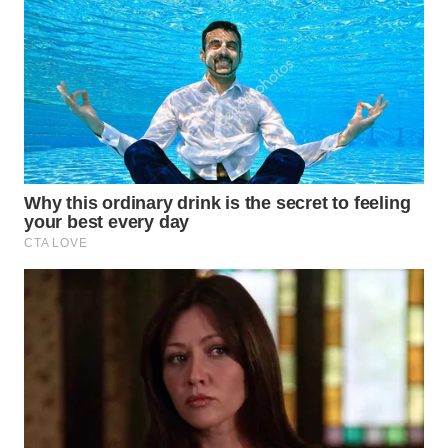
WN
SUBANG
WN
SUKABUMI
WN
PURWAKARTA
WN
PRIANGAN
TIMUR
WN
SEMARANG
WN