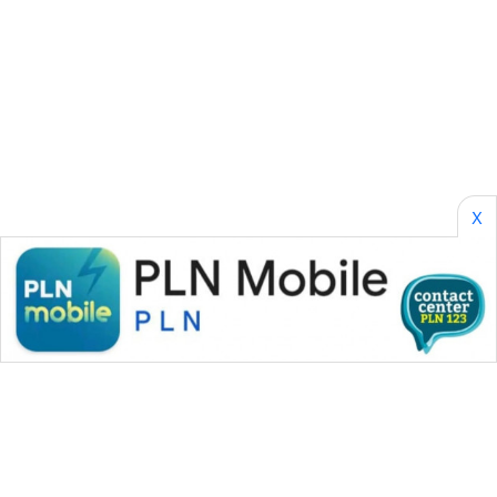
GARONGGANG
NEWS
FISUELRI
ID
ENERGI
X
NEWS
CILEUNGSI
NEWS
BERKAT
NEWS
BERAMPU
NEWS