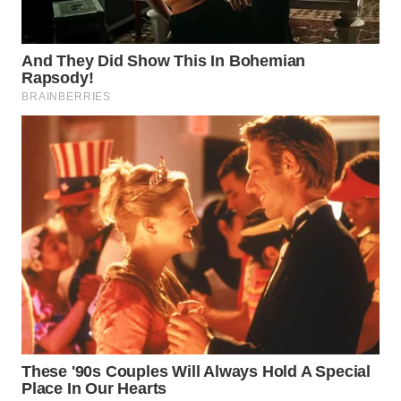
TAPANULI
UTARA
WN
SAMOSIR
WN
PADANG
LAWAS
WN
SUMEDANG
WN
CIANJUR
WN
KEPULAUAN
SERIBU