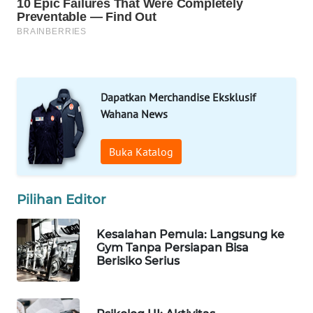
WN
LIKUPANG
WN
Dapatkan Merchandise Eksklusif
LABUANBAJO
Wahana News
WN
Buka Katalog
BORNEO
Wahana
Pilihan Editor
Media
Group
Kesalahan Pemula: Langsung ke
Gym Tanpa Persiapan Bisa
WAHANA
Berisiko Serius
NEWS
WAHANA