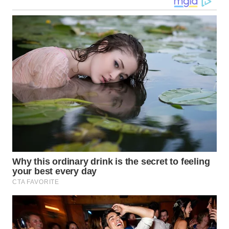
SULTRA
WN
NTB
WN
SULTENG
WN
SULBAR
WN
BABEL
WN
SUMBAR
WN
SUMSEL