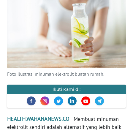
WAHANA
INFRASTRUKTUR
WAHANA
TANI
WAHANA
TRAVEL
Foto ilustrasi minuman elektrolit buatan rumah.
WAHANA
SPORT
Ikuti Kami di:
WAHANA
UMKM
HEALTH.WAHANANEWS.CO
-
Membuat minuman
WAHANA
elektrolit sendiri adalah alternatif yang lebih baik