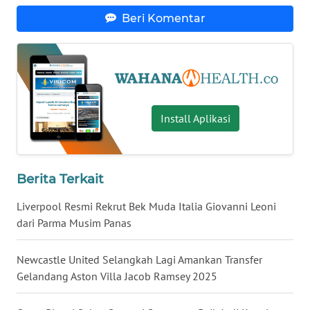
Beri Komentar
WN
SUMUT
WN
JAKARTA
Install Aplikasi
WN
JABAR
Berita Terkait
WN
BANTEN
Liverpool Resmi Rekrut Bek Muda Italia Giovanni Leoni
dari Parma Musim Panas
WN
NTT
Newcastle United Selangkah Lagi Amankan Transfer
Gelandang Aston Villa Jacob Ramsey 2025
WN
KEPRI