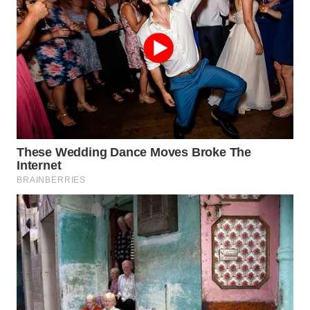
WN
BENGKULU
WN
LAMPUNG
WN
JATENG
WN
NUSANTARA
WN
JOGJA
WN
JATIM