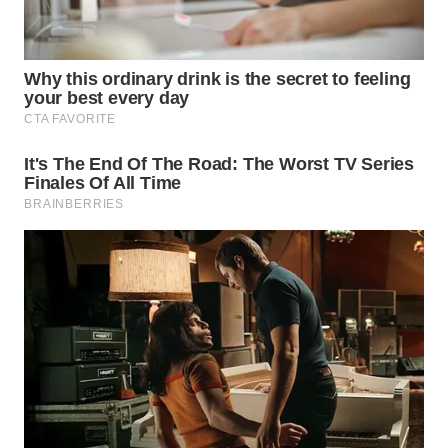
TINGGI
WN
PAKPAK
WN
KARAWANG
WN
BEKASI
WN
BOGOR
WN
DEPOK
WN