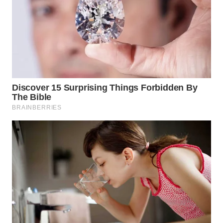
WN
KARO
WN
SIMALUNGUN
WN
LABUHANBATU
WN
TAPANULI
TENGAH
WN DELI
SERDANG
WN
TEBING