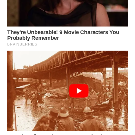
SOLO
WN
BOROBUDUR
WN
MADURA
WN
SURABAYA
WN
NATUNA
WN
BINTAN
WN
MANDALIKA