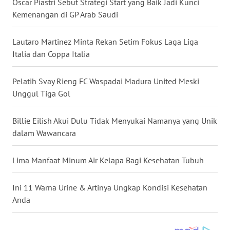
Oscar Piastri Sebut Strategi Start yang Baik Jadi Kunci
Kemenangan di GP Arab Saudi
WN
PAPUA
Lautaro Martinez Minta Rekan Setim Fokus Laga Liga
Italia dan Coppa Italia
WN
PAPUA
BARAT
Pelatih Svay Rieng FC Waspadai Madura United Meski
Unggul Tiga Gol
WN
RIAU
Billie Eilish Akui Dulu Tidak Menyukai Namanya yang Unik
dalam Wawancara
WN
SERAMBI
Lima Manfaat Minum Air Kelapa Bagi Kesehatan Tubuh
WN
Ini 11 Warna Urine & Artinya Ungkap Kondisi Kesehatan
JAMBI
Anda
WN