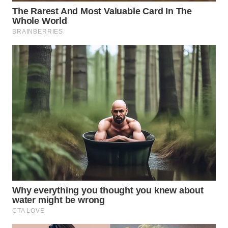
WN
SULSEL
WN
GORONTALO
WN
SULUT
WN
MALUKU
WN
MALUT
WN
DAIRI