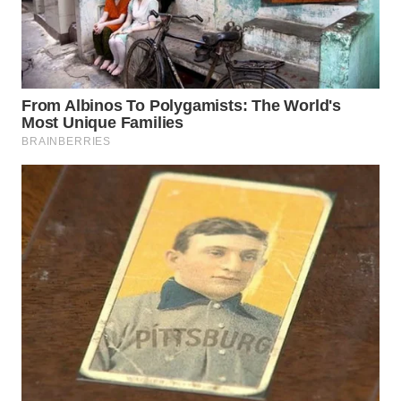
WN
BALI
WN
KALBAR
WN
KALTENG
WN
KALTARA
WN
KALSEL
WN
KALTIM