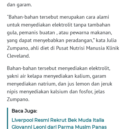
MARTABAT
dan garam.
NET
"Bahan-bahan tersebut merupakan cara alami
untuk menyediakan elektrolit tanpa tambahan
FORJASIDA
gula, pemanis buatan , atau pewarna makanan,
yang dapat menyebabkan peradangan,” kata Julia
TAMBANG
Zumpano, ahli diet di Pusat Nutrisi Manusia Klinik
NEWS
Cleveland.
JURNAL
Bahan-bahan tersebut menyediakan elektrolit,
MARITIM
yakni air kelapa menyediakan kalium, garam
menyediakan natrium, dan jus lemon dan jeruk
FISUELRI
nipis menyediakan kalsium dan fosfor, jelas
Zumpano.
BERKAT
NEWS
Baca Juga:
Liverpool Resmi Rekrut Bek Muda Italia
ANUGERAH
Giovanni Leoni dari Parma Musim Panas