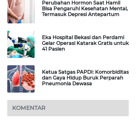
Perubahan Hormon Saat Hamil
Bisa Pengaruhi Kesehatan Mental,
Termasuk Depresi Antepartum
WAHANANEWS
ID
Eka Hospital Bekasi dan Perdami
WAHANANEWS
Gelar Operasi Katarak Gratis untuk
CO ID
41 Pasien
WAHANANEWS
NET
Ketua Satgas PAPDI: Komorbiditas
dan Gaya Hidup Buruk Perparah
WAHANA
Pneumonia Dewasa
SPORT
WAHANA
KOMENTAR
UMKM
WAHANA
SELEB