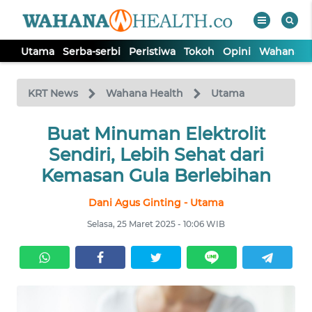
Utama
Serba-serbi
Peristiwa
Tokoh
Opini
Wahana In
WAHANA
Tutup
TV
KRT News
Wahana Health
Utama
UTAMA
Buat Minuman Elektrolit
Sendiri, Lebih Sehat dari
SERBA-
Kemasan Gula Berlebihan
SERBI
Dani Agus Ginting - Utama
PERISTIWA
Selasa, 25 Maret 2025 - 10:06 WIB
TOKOH
OPINI