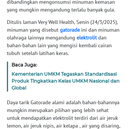
SELEB
dibandingkan mengonsumsi minuman kemasan
yang mungkin mengandung terlalu banyak gula.
WAHANA
Ditulis laman Very Well Health, Senin (24/3/2025),
PERSONA
minuman yang disebut
gatorade
ini dan minuman
olahraga lainnya mengandung
elektrolit
dan
WAHANA
bahan-bahan lain yang mengisi kembali cairan
OTOMOTIF
tubuh setelah latihan keras.
WAHANA
Baca Juga:
HEALTH
Kementerian UMKM Tegaskan Standardisasi
Produk Tingkatkan Kelas UMKM Nasional dan
WAHANA
Global
DESA
WISATA
Daya tarik Gatorade alami adalah bahan-bahannya
mungkin merupakan pilihan yang lebih sehat
MAWAKA
untuk mendapatkan elektrolit terdiri dari air jeruk
lemon, air jeruk nipis, air kelapa , air yang disaring,