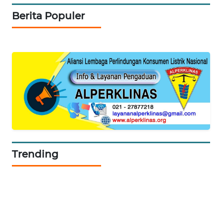
Berita Populer
WAHANA
PERSONA
WAHANA
OTOMOTIF
WAHANA
HEALTH
WAHANA
DESA
Trending
WISATA
LAPAK
WAHANA
Wahana