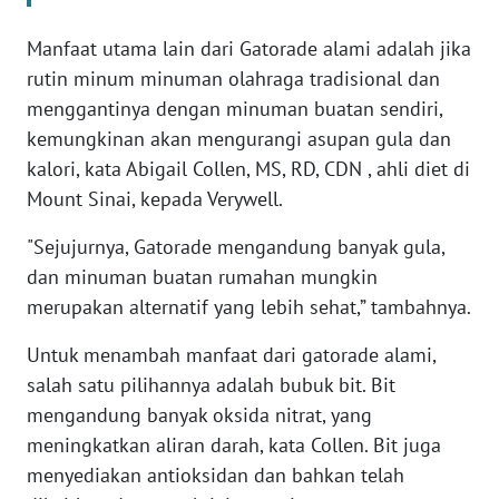
NEWS
Manfaat utama lain dari Gatorade alami adalah jika
rutin minum minuman olahraga tradisional dan
AKHLAK
menggantinya dengan minuman buatan sendiri,
ID
kemungkinan akan mengurangi asupan gula dan
kalori, kata Abigail Collen, MS, RD, CDN , ahli diet di
SONYA
Mount Sinai, kepada Verywell.
ASA
NEWS
"Sejujurnya, Gatorade mengandung banyak gula,
dan minuman buatan rumahan mungkin
Informasi
merupakan alternatif yang lebih sehat,” tambahnya.
INDEKS
Untuk menambah manfaat dari gatorade alami,
BERITA
salah satu pilihannya adalah bubuk bit. Bit
mengandung banyak oksida nitrat, yang
KONTAK
KAMI
meningkatkan aliran darah, kata Collen. Bit juga
menyediakan antioksidan dan bahkan telah
INFO