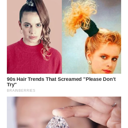
WN
DANAU
TOBA
WN
NIAS
WN
LANGKAT
WN
TAPANULI
SELATAN
WN
TANJUNG
LESUNG