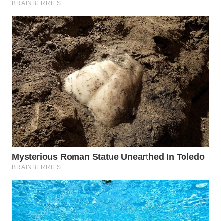
WN
TANGERANG
WN
BINJAI
WN
CIREBON
WN
INDRAMAYU
WN
KUNINGAN
WN
MAJALENGKA