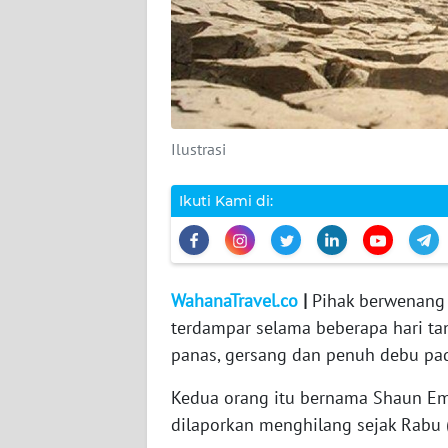
WAHANA
PERSONA
WAHANA
OTOMOTIF
Ilustrasi
WAHANA
Ikuti Kami di:
HEALTH
WAHANA
DESA
WahanaTravel.co
|
Pihak berwenang 
WISATA
terdampar selama beberapa hari ta
panas, gersang dan penuh debu pad
MAWAKA
Kedua orang itu bernama Shaun Emi
dilaporkan menghilang sejak Rabu (1
MARTABAT