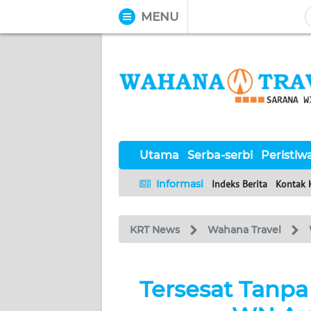
MENU
WAHANA
Tutup
TV
UTAMA
SERBA-
Utama
Serba-serbi
Peristiw
SERBI
Informasi
Indeks Berita
Kontak 
PERISTIWA
KRT News
Wahana Travel
TOKOH
OPINI
Tersesat Tanpa 