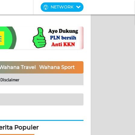
NETWORK
Wahana Travel
Wahana Sport
Wahana UMKM
Waha
Disclaimer
erita Populer