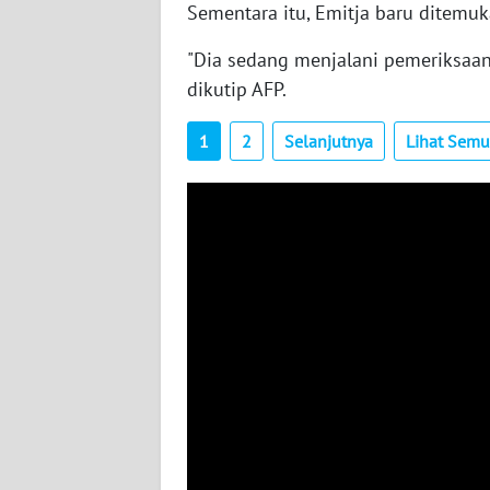
Sementara itu, Emitja baru ditemuk
AKHLAK
"Dia sedang menjalani pemeriksaan 
ID
dikutip AFP.
1
2
Selanjutnya
Lihat Sem
SONYA
ASA
NEWS
Informasi
INDEKS
BERITA
KONTAK
KAMI
INFO
IKLAN