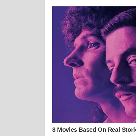
WN
PAPUA
WN
PAPUA
BARAT
WN
RIAU
WN
SERAMBI
WN
JAMBI
WN
SULTRA