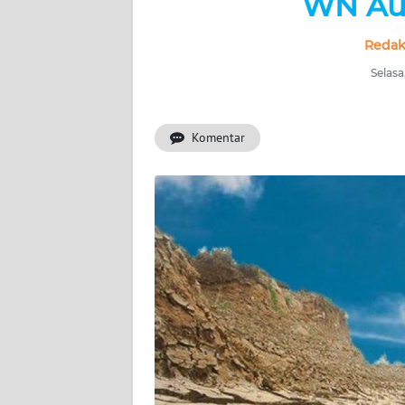
WN Aus
WAHANA
INFRASTRUKTUR
Redaks
WAHANA
Selasa
TANI
Komentar
WAHANA
TRAVEL
WAHANA
SPORT
WAHANA
UMKM
WAHANA
SELEB