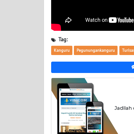
TENTANG
KAMI
PEDOMAN
Tag:
MEDIA
SIBER
Kanguru
Pegunungankanguru
Turisa
REDAKSI
KARIR
DISCLAIMER
Jadilah
Wahana
News
Regional