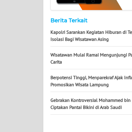
WN
SUMUT
Berita Terkait
WN
Kapolri Sarankan Kegiatan Hiburan di T
JAKARTA
Isolasi Bagi Wisatawan Asing
WN
Wisatawan Mulai Ramai Mengunjungi Pa
JABAR
Carita
WN
BANTEN
Berpotensi Tinggi, Menparekraf Ajak Inf
Promosikan Wisata Lampung
WN
NTT
Gebrakan Kontroversial Mohammed bin
Ciptakan Pantai Bikini di Arab Saudi
WN
KEPRI