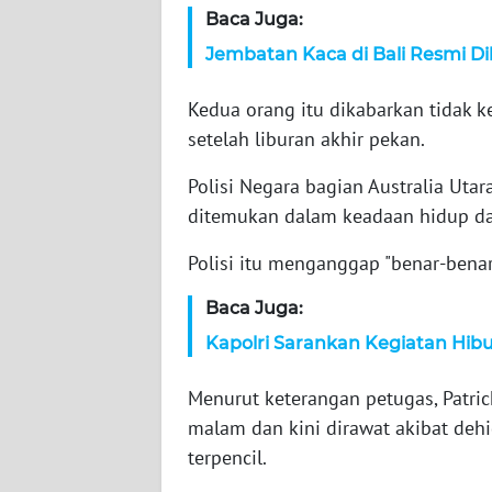
NET
Baca Juga:
Jembatan Kaca di Bali Resmi Di
FORJASIDA
Kedua orang itu dikabarkan tidak 
TAMBANG
setelah liburan akhir pekan.
NEWS
Polisi Negara bagian Australia Utar
ditemukan dalam keadaan hidup da
JURNAL
MARITIM
Polisi itu menganggap "benar-benar
Baca Juga:
FISUELRI
Kapolri Sarankan Kegiatan Hibu
BERKAT
Menurut keterangan petugas, Patri
NEWS
malam dan kini dirawat akibat dehid
terpencil.
ANUGERAH
NEWS