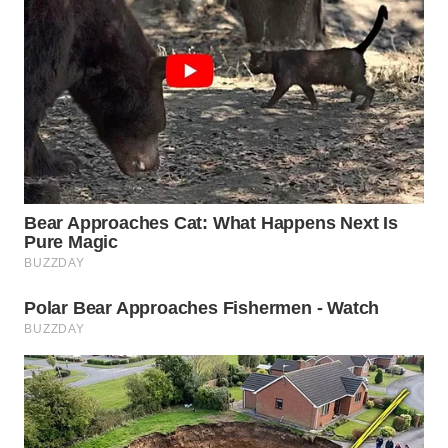
TEBING
TINGGI
WN
PAKPAK
WN
KARAWANG
WN
BEKASI
WN
BOGOR
WN
DEPOK