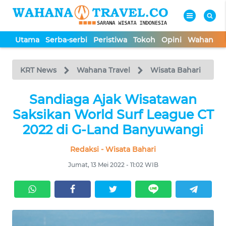
Utama
Serba-serbi
Peristiwa
Tokoh
Opini
Wahana In
WAHANA
Tutup
TV
KRT News
Wahana Travel
Wisata Bahari
UTAMA
Sandiaga Ajak Wisatawan
Saksikan World Surf League CT
SERBA-
2022 di G-Land Banyuwangi
SERBI
Redaksi - Wisata Bahari
PERISTIWA
Jumat, 13 Mei 2022 - 11:02 WIB
TOKOH
OPINI