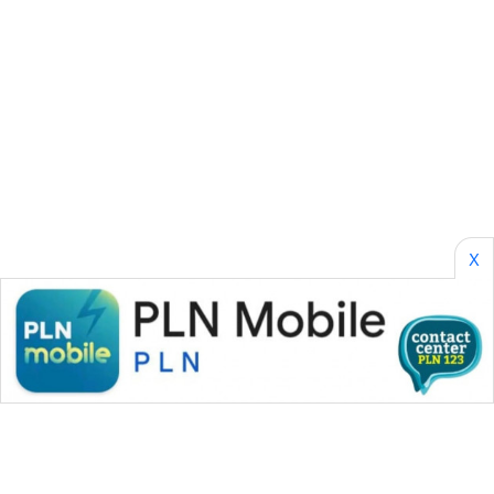
METRO
MEDAN
NEWS
METRO
JAKARTA
NEWS
KRT
NEWS
X
KARING
NEWS
JURNAL
MARITIM
HUMBANG