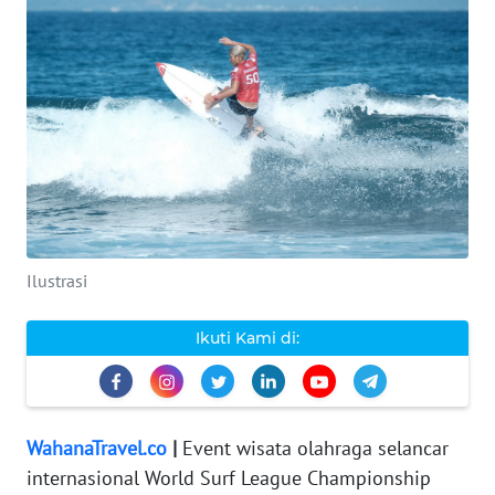
WAHANA
INFRASTRUKTUR
WAHANA
TANI
WAHANA
TRAVEL
Ilustrasi
WAHANA
Ikuti Kami di:
SPORT
WAHANA
UMKM
WahanaTravel.co
|
Event wisata olahraga selancar
internasional World Surf League Championship