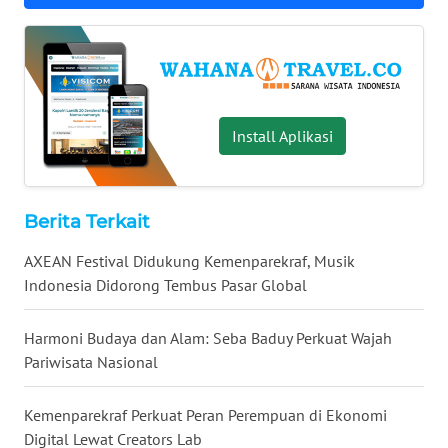
KEPRI
WN
PAPUA
WN
Install Aplikasi
PAPUA
BARAT
Berita Terkait
WN
RIAU
AXEAN Festival Didukung Kemenparekraf, Musik
Indonesia Didorong Tembus Pasar Global
WN
SERAMBI
Harmoni Budaya dan Alam: Seba Baduy Perkuat Wajah
Pariwisata Nasional
WN
JAMBI
Kemenparekraf Perkuat Peran Perempuan di Ekonomi
Digital Lewat Creators Lab