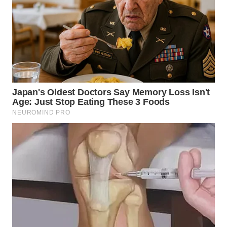
JATIM
WN
BALI
WN
KALBAR
WN
KALTENG
WN
KALTARA
WN
KALSEL
WN