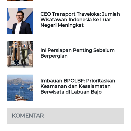
WAHANA
TANI
CEO Transport Traveloka: Jumlah
Wisatawan Indonesia ke Luar
WAHANA
Negeri Meningkat
ADVOKAT
WAHANA
Ini Persiapan Penting Sebelum
INFRASTRUKTUR
Berpergian
WAHANA
KONSUMEN
Imbauan BPOLBF: Prioritaskan
Keamanan dan Keselamatan
WAHANA
Berwisata di Labuan Bajo
LISTRIK
WAHANA
KOMENTAR
TRAVEL
WAHANA