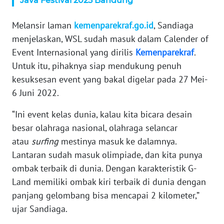
Java Festival 2025 Bandung
MARTABAT
Melansir laman
kemenparekraf.go.id
, Sandiaga
NET
menjelaskan, WSL sudah masuk dalam Calender of
Event Internasional yang dirilis
Kemenparekraf
.
FORJASIDA
Untuk itu, pihaknya siap mendukung penuh
kesuksesan event yang bakal digelar pada 27 Mei-
TAMBANG
6 Juni 2022.
NEWS
“Ini event kelas dunia, kalau kita bicara desain
JURNAL
besar olahraga nasional, olahraga selancar
MARITIM
atau
surfing
mestinya masuk ke dalamnya.
Lantaran sudah masuk olimpiade, dan kita punya
FISUELRI
ombak terbaik di dunia. Dengan karakteristik G-
Land memiliki ombak kiri terbaik di dunia dengan
BERKAT
panjang gelombang bisa mencapai 2 kilometer,”
NEWS
ujar Sandiaga.