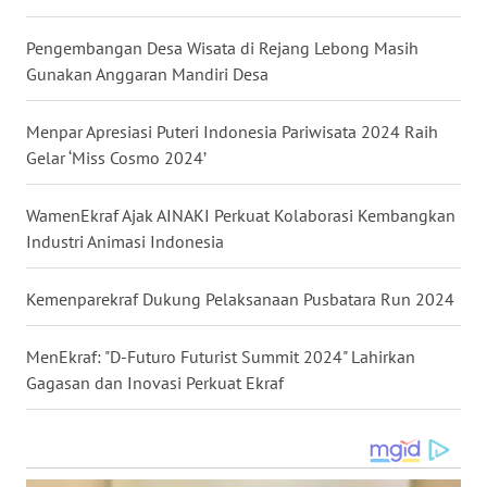
WN
SULTRA
Pengembangan Desa Wisata di Rejang Lebong Masih
Gunakan Anggaran Mandiri Desa
WN
NTB
Menpar Apresiasi Puteri Indonesia Pariwisata 2024 Raih
Gelar ‘Miss Cosmo 2024’
WN
SULTENG
WamenEkraf Ajak AINAKI Perkuat Kolaborasi Kembangkan
Industri Animasi Indonesia
WN
SULBAR
Kemenparekraf Dukung Pelaksanaan Pusbatara Run 2024
WN
BABEL
MenEkraf: "D-Futuro Futurist Summit 2024" Lahirkan
Gagasan dan Inovasi Perkuat Ekraf
WN
SUMBAR
WN