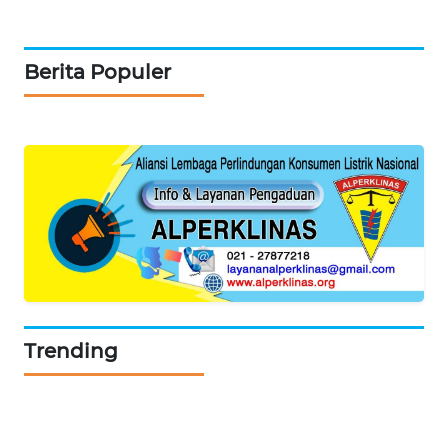
TV
Berita Populer
WAHANANEWS
ID
WAHANANEWS
CO ID
WAHANANEWS
NET
WAHANA
SPORT
Trending
WAHANA
UMKM
WAHANA