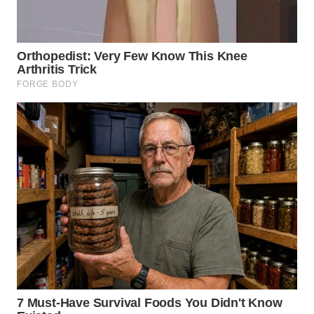
KALTIM
WN
SULSEL
WN
GORONTALO
WN
SULUT
WN
MALUKU
WN
MALUT
WN