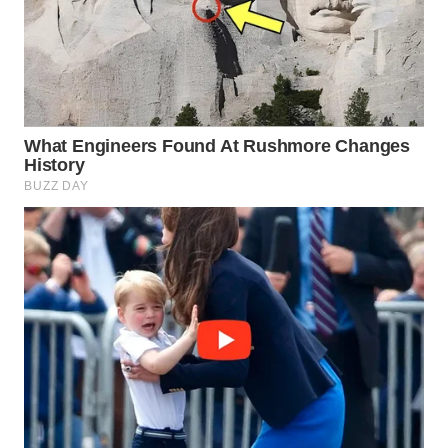
MAJALENGKA
WN
SUBANG
WN
SUKABUMI
WN
PURWAKARTA
WN
PRIANGAN
TIMUR
WN
SEMARANG