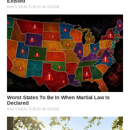
DAIRI
WN
DANAU
TOBA
WN
NIAS
WN
LANGKAT
WN
TAPANULI
SELATAN
WN
TANJUNG
LESUNG