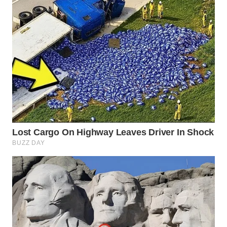
SERIBU
WN
TANGERANG
WN
BINJAI
WN
CIREBON
WN
INDRAMAYU
WN
KUNINGAN
WN