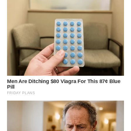
SUMSEL
WN
BENGKULU
WN
LAMPUNG
WN
JATENG
WN
NUSANTARA
WN
JOGJA
WN