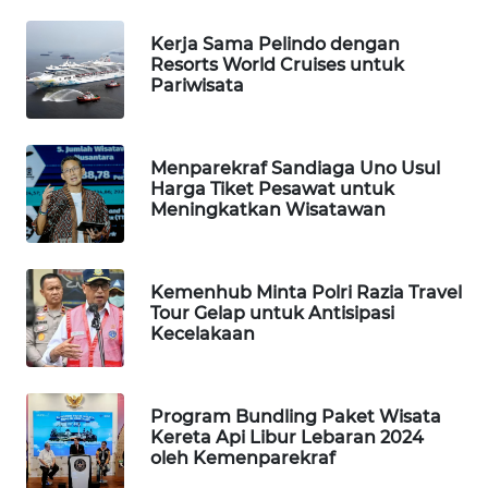
WN
MANDALIKA
Kerja Sama Pelindo dengan
Resorts World Cruises untuk
WN
Pariwisata
LIKUPANG
WN
Menparekraf Sandiaga Uno Usul
LABUANBAJO
Harga Tiket Pesawat untuk
Meningkatkan Wisatawan
WN
BORNEO
Kemenhub Minta Polri Razia Travel
Tour Gelap untuk Antisipasi
Wahana
Kecelakaan
Media
Group
WAHANA
Program Bundling Paket Wisata
NEWS
Kereta Api Libur Lebaran 2024
oleh Kemenparekraf