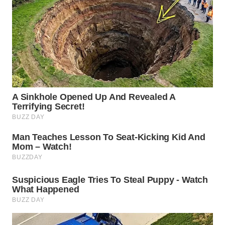
WN
TAPANULI
UTARA
WN
SAMOSIR
WN
PADANG
LAWAS
WN
SUMEDANG
WN
CIANJUR
WN
KEPULAUAN