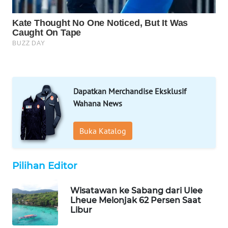
WN
SOLO
WN
BOROBUDUR
WN
MADURA
Dapatkan Merchandise Eksklusif
Wahana News
WN
SURABAYA
Buka Katalog
WN
NATUNA
Pilihan Editor
WN
Wisatawan ke Sabang dari Ulee
Lheue Melonjak 62 Persen Saat
BINTAN
Libur