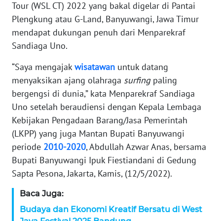
WAHANA
Tour (WSL CT) 2022 yang bakal digelar di Pantai
SELEB
Plengkung atau G-Land, Banyuwangi, Jawa Timur
mendapat dukungan penuh dari Menparekraf
WAHANA
Sandiaga Uno.
PERSONA
“Saya mengajak
wisatawan
untuk datang
WAHANA
menyaksikan ajang olahraga
surfing
paling
OTOMOTIF
bergengsi di dunia,” kata Menparekraf Sandiaga
Uno setelah beraudiensi dengan Kepala Lembaga
WAHANA
Kebijakan Pengadaan Barang/Jasa Pemerintah
HEALTH
(LKPP) yang juga Mantan Bupati Banyuwangi
periode
2010-2020
, Abdullah Azwar Anas, bersama
WAHANA
Bupati Banyuwangi Ipuk Fiestiandani di Gedung
DESA
Sapta Pesona, Jakarta, Kamis, (12/5/2022).
WISATA
Baca Juga:
MAWAKA
Budaya dan Ekonomi Kreatif Bersatu di West