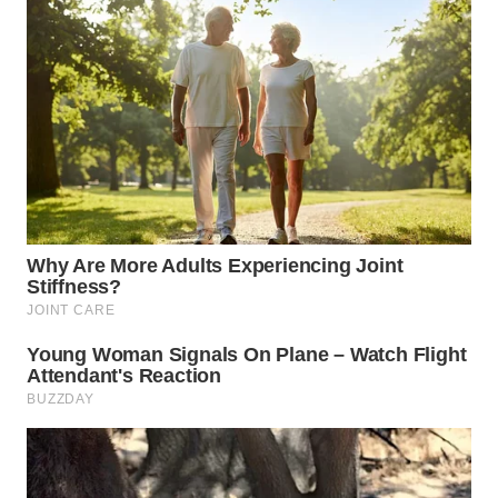
WN
KARO
WN
SIMALUNGUN
WN
LABUHANBATU
WN
TAPANULI
TENGAH
WN DELI
SERDANG
WN