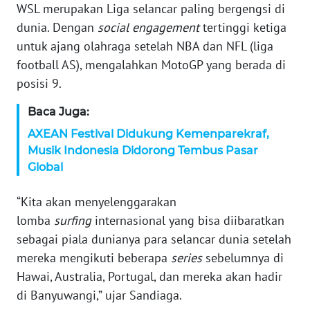
WSL merupakan Liga selancar paling bergengsi di
ANUGERAH
dunia. Dengan
social engagement
tertinggi ketiga
NEWS
untuk ajang olahraga setelah NBA dan NFL (liga
football AS), mengalahkan MotoGP yang berada di
AKHLAK
posisi 9.
ID
Baca Juga:
SONYA
AXEAN Festival Didukung Kemenparekraf,
ASA
Musik Indonesia Didorong Tembus Pasar
NEWS
Global
Informasi
“Kita akan menyelenggarakan
lomba
surfing
internasional yang bisa diibaratkan
INDEKS
BERITA
sebagai piala dunianya para selancar dunia setelah
mereka mengikuti beberapa
series
sebelumnya di
KONTAK
Hawai, Australia, Portugal, dan mereka akan hadir
KAMI
di Banyuwangi,” ujar Sandiaga.