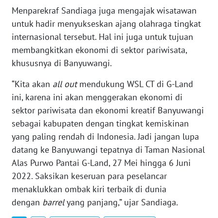
Menparekraf Sandiaga juga mengajak wisatawan
INFO
IKLAN
untuk hadir menyukseskan ajang olahraga tingkat
internasional tersebut. Hal ini juga untuk tujuan
TENTANG
membangkitkan ekonomi di sektor pariwisata,
KAMI
khususnya di Banyuwangi.
PEDOMAN
“Kita akan
all out
mendukung WSL CT di G-Land
MEDIA
ini, karena ini akan menggerakan ekonomi di
SIBER
sektor pariwisata dan ekonomi kreatif Banyuwangi
sebagai kabupaten dengan tingkat kemiskinan
REDAKSI
yang paling rendah di Indonesia. Jadi jangan lupa
datang ke Banyuwangi tepatnya di Taman Nasional
KARIR
Alas Purwo Pantai G-Land, 27 Mei hingga 6 Juni
2022. Saksikan keseruan para peselancar
DISCLAIMER
menaklukkan ombak kiri terbaik di dunia
dengan
barrel
yang panjang,” ujar Sandiaga.
Wahana
News