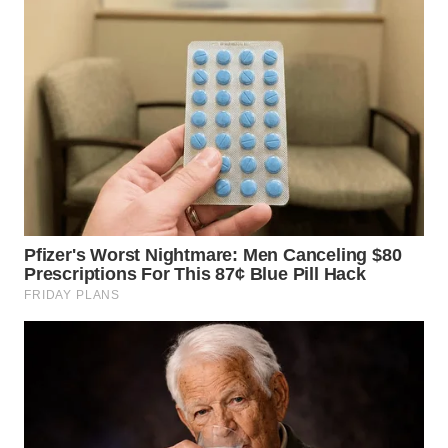
JATIM
WN
BALI
WN
KALBAR
WN
KALTENG
WN
KALTARA
WN
KALSEL
WN