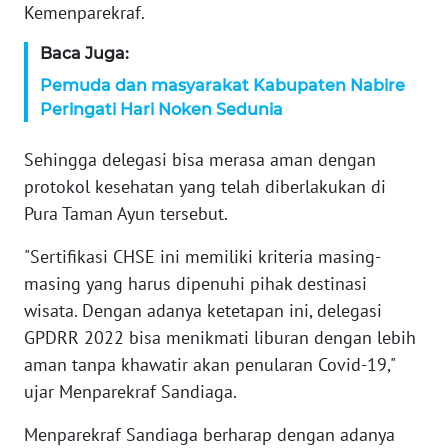
Kemenparekraf.
ANUGERAH
NEWS
Baca Juga:
‎Pemuda dan masyarakat Kabupaten Nabire
AKHLAK
Peringati Hari Noken Sedunia
ID
Sehingga delegasi bisa merasa aman dengan
SONYA
protokol kesehatan yang telah diberlakukan di
ASA
Pura Taman Ayun tersebut.
NEWS
"Sertifikasi CHSE ini memiliki kriteria masing-
Informasi
masing yang harus dipenuhi pihak destinasi
wisata. Dengan adanya ketetapan ini, delegasi
INDEKS
GPDRR 2022 bisa menikmati liburan dengan lebih
BERITA
aman tanpa khawatir akan penularan Covid-19,"
ujar Menparekraf Sandiaga.
KONTAK
KAMI
Menparekraf Sandiaga berharap dengan adanya