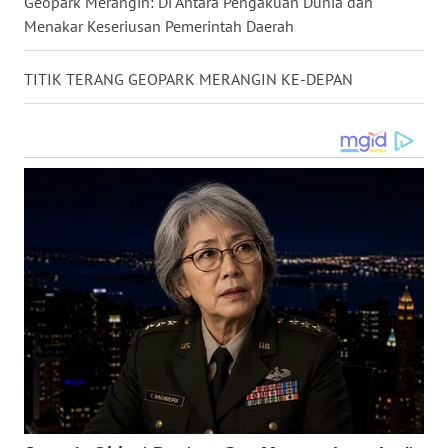
Geopark Merangin: Di Antara Pengakuan Dunia dan
WN
SULTRA
Menakar Keseriusan Pemerintah Daerah
WN
TITIK TERANG GEOPARK MERANGIN KE-DEPAN
NTB
WN
SULTENG
WN
SULBAR
WN
BABEL
WN
SUMBAR
WN