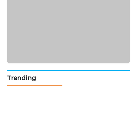
TV
WAHANANEWS
ID
WAHANANEWS
CO ID
WAHANANEWS
NET
Trending
WAHANA
SPORT
WAHANA
UMKM
WAHANA