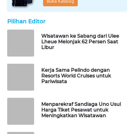
Buka Katalog
WN
SOLO
Pilihan Editor
WN
BOROBUDUR
Wisatawan ke Sabang dari Ulee
Lheue Melonjak 62 Persen Saat
WN
Libur
MADURA
WN
Kerja Sama Pelindo dengan
SURABAYA
Resorts World Cruises untuk
Pariwisata
WN
NATUNA
Menparekraf Sandiaga Uno Usul
Harga Tiket Pesawat untuk
WN
Meningkatkan Wisatawan
BINTAN