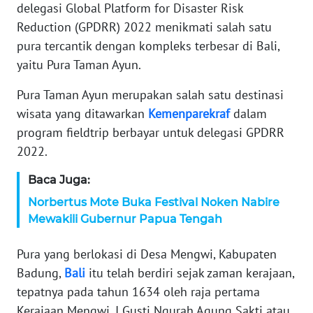
WAHANA
delegasi Global Platform for Disaster Risk
SELEB
Reduction (GPDRR) 2022 menikmati salah satu
pura tercantik dengan kompleks terbesar di Bali,
WAHANA
yaitu Pura Taman Ayun.
PERSONA
Pura Taman Ayun merupakan salah satu destinasi
WAHANA
wisata yang ditawarkan
Kemenparekraf
dalam
OTOMOTIF
program fieldtrip berbayar untuk delegasi GPDRR
2022.
WAHANA
Baca Juga:
HEALTH
‎Norbertus Mote Buka Festival Noken Nabire
Mewakili Gubernur Papua Tengah
WAHANA
DESA
Pura yang berlokasi di Desa Mengwi, Kabupaten
WISATA
Badung,
Bali
itu telah berdiri sejak zaman kerajaan,
tepatnya pada tahun 1634 oleh raja pertama
MAWAKA
Kerajaan Mengwi, I Gusti Ngurah Agung Sakti atau