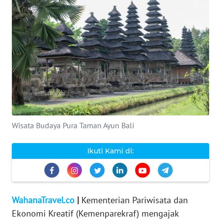
WAHANA
INFRASTRUKTUR
WAHANA
TANI
WAHANA
TRAVEL
Wisata Budaya Pura Taman Ayun Bali
WAHANA
Ikuti Kami di:
SPORT
WAHANA
UMKM
WahanaTravel.co
|
Kementerian Pariwisata dan
Ekonomi Kreatif (Kemenparekraf) mengajak