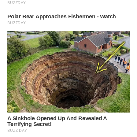
TEBING
TINGGI
WN
PAKPAK
WN
KARAWANG
WN
BEKASI
WN
BOGOR
WN
DEPOK