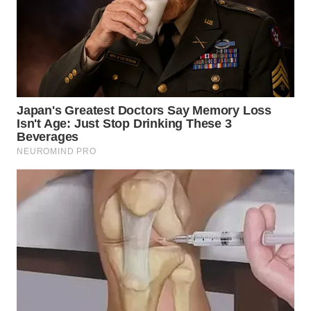
KALTIM
WN
SULSEL
WN
GORONTALO
WN
SULUT
WN
MALUKU
WN
MALUT
WN