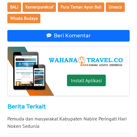
Regional
BALI
Kemenparekraf
Pura Taman Ayun Bali
Unesco
Wisata Budaya
WN
SUMUT
Beri Komentar
WN
JAKARTA
WN
JABAR
Install Aplikasi
WN
BANTEN
Berita Terkait
WN
NTT
‎Pemuda dan masyarakat Kabupaten Nabire Peringati Hari
Noken Sedunia
WN