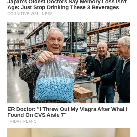
SUMSEL
WN
BENGKULU
WN
LAMPUNG
WN
JATENG
WN
NUSANTARA
WN
JOGJA
WN