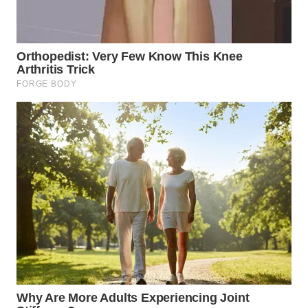
DAIRI
WN
DANAU
TOBA
WN
NIAS
WN
LANGKAT
WN
TAPANULI
SELATAN
WN
TANJUNG
LESUNG