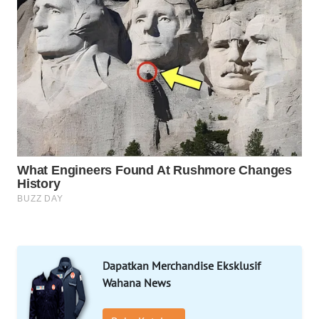
MAJALENGKA
WN
SUBANG
WN
SUKABUMI
WN
PURWAKARTA
WN
PRIANGAN
TIMUR
Dapatkan Merchandise Eksklusif
WN
Wahana News
SEMARANG