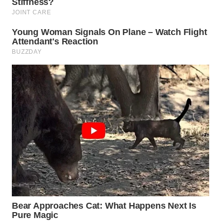
WN
KARO
WN
SIMALUNGUN
WN
LABUHANBATU
WN
TAPANULI
TENGAH
WN DELI
SERDANG
WN