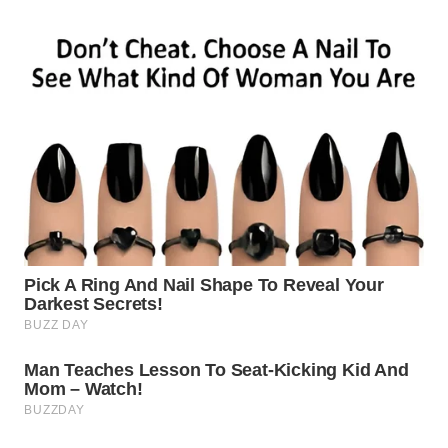
WN
TAPANULI
UTARA
WN
SAMOSIR
WN
PADANG
LAWAS
WN
SUMEDANG
WN
CIANJUR
WN
KEPULAUAN