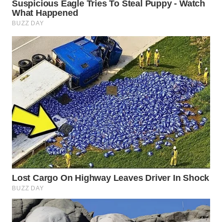
SERIBU
WN
TANGERANG
WN
BINJAI
WN
CIREBON
WN
INDRAMAYU
WN
KUNINGAN
WN