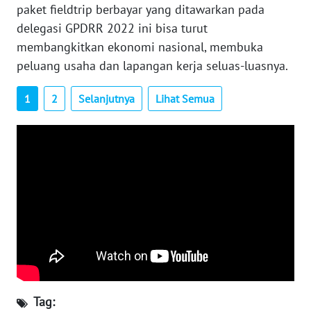
paket fieldtrip berbayar yang ditawarkan pada
INFO
delegasi GPDRR 2022 ini bisa turut
IKLAN
membangkitkan ekonomi nasional, membuka
peluang usaha dan lapangan kerja seluas-luasnya.
TENTANG
KAMI
1
2
Selanjutnya
Lihat Semua
PEDOMAN
MEDIA
SIBER
REDAKSI
KARIR
DISCLAIMER
Wahana
Tag:
News