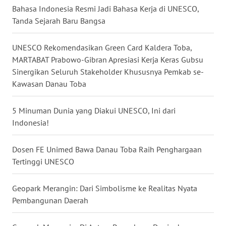
KEPRI
Bahasa Indonesia Resmi Jadi Bahasa Kerja di UNESCO,
Tanda Sejarah Baru Bangsa
WN
PAPUA
UNESCO Rekomendasikan Green Card Kaldera Toba,
MARTABAT Prabowo-Gibran Apresiasi Kerja Keras Gubsu
WN
Sinergikan Seluruh Stakeholder Khususnya Pemkab se-
PAPUA
Kawasan Danau Toba
BARAT
5 Minuman Dunia yang Diakui UNESCO, Ini dari
WN
Indonesia!
RIAU
Dosen FE Unimed Bawa Danau Toba Raih Penghargaan
WN
Tertinggi UNESCO
SERAMBI
Geopark Merangin: Dari Simbolisme ke Realitas Nyata
WN
Pembangunan Daerah
JAMBI