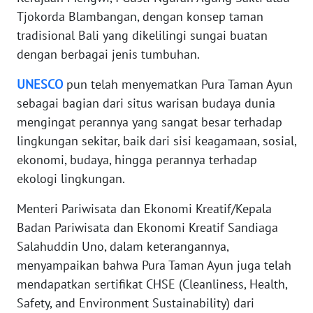
Tjokorda Blambangan, dengan konsep taman
MARTABAT
tradisional Bali yang dikelilingi sungai buatan
NET
dengan berbagai jenis tumbuhan.
FORJASIDA
UNESCO
pun telah menyematkan Pura Taman Ayun
sebagai bagian dari situs warisan budaya dunia
TAMBANG
mengingat perannya yang sangat besar terhadap
NEWS
lingkungan sekitar, baik dari sisi keagamaan, sosial,
ekonomi, budaya, hingga perannya terhadap
JURNAL
ekologi lingkungan.
MARITIM
Menteri Pariwisata dan Ekonomi Kreatif/Kepala
Badan Pariwisata dan Ekonomi Kreatif Sandiaga
FISUELRI
Salahuddin Uno, dalam keterangannya,
menyampaikan bahwa Pura Taman Ayun juga telah
BERKAT
mendapatkan sertifikat CHSE (Cleanliness, Health,
NEWS
Safety, and Environment Sustainability) dari