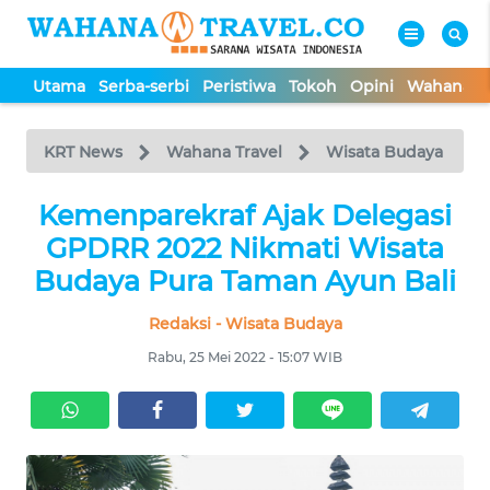
Utama
Serba-serbi
Peristiwa
Tokoh
Opini
Wahana In
WAHANA
Tutup
TV
KRT News
Wahana Travel
Wisata Budaya
UTAMA
Kemenparekraf Ajak Delegasi
GPDRR 2022 Nikmati Wisata
SERBA-
Budaya Pura Taman Ayun Bali
SERBI
Redaksi - Wisata Budaya
PERISTIWA
Rabu, 25 Mei 2022 - 15:07 WIB
TOKOH
OPINI