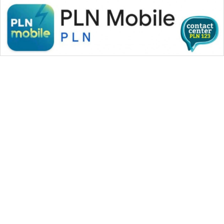
METRO
MEDAN
NEWS
METRO
JAKARTA
NEWS
KRT
NEWS
KARING
NEWS
WAHANA MEDIA GROUP
JURNAL
MARITIM
|
|
|
WAHANA NEWS co
WAHANA TANI
WAHANA ADVOKAT
|
|
WAHANA INFRASTRUKTUR
WAHANA KONSUMEN
HUMBANG
|
|
|
WAHANA LISTRIK
WAHANA TRAVEL
WAHANA TV