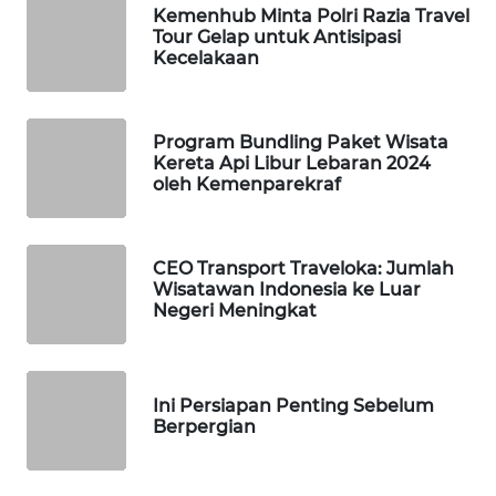
WN
Kemenhub Minta Polri Razia Travel
MANDALIKA
Tour Gelap untuk Antisipasi
Kecelakaan
WN
LIKUPANG
Program Bundling Paket Wisata
Kereta Api Libur Lebaran 2024
WN
oleh Kemenparekraf
LABUANBAJO
WN
CEO Transport Traveloka: Jumlah
BORNEO
Wisatawan Indonesia ke Luar
Negeri Meningkat
Wahana
Media
Group
Ini Persiapan Penting Sebelum
WAHANA
Berpergian
NEWS