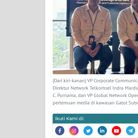
WAHANA
PERSONA
WAHANA
OTOMOTIF
WAHANA
HEALTH
(Dari kiri-kanan) VP Corporate Communic
WAHANA
Direktur Network Telkomsel Indra Mard
DESA
C. Purnama, dan VP Global Network Oper
WISATA
pertemuan media di kawasan Gatot Subro
MAWAKA
Ikuti Kami di:
MARTABAT