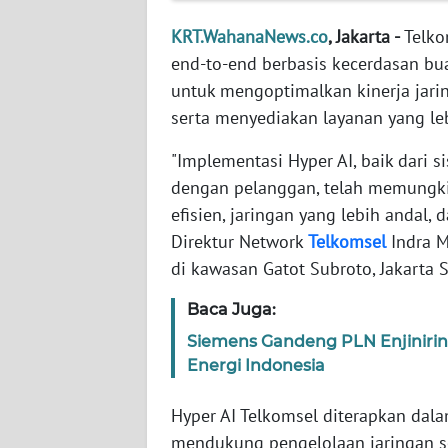
NET
KRT.WahanaNews.co
, Jakarta -
Telko
end-to-end berbasis kecerdasan bu
FORJASIDA
untuk mengoptimalkan kinerja jarin
serta menyediakan layanan yang leb
TAMBANG
NEWS
"Implementasi Hyper AI, baik dari si
dengan pelanggan, telah memungki
JURNAL
efisien, jaringan yang lebih andal,
MARITIM
Direktur Network
Telkomsel
Indra M
di kawasan Gatot Subroto, Jakarta S
FISUELRI
Baca Juga:
BERKAT
Siemens Gandeng PLN Enjiniring
NEWS
Energi Indonesia
Hyper AI Telkomsel diterapkan da
ANUGERAH
mendukung pengelolaan jaringan sec
NEWS