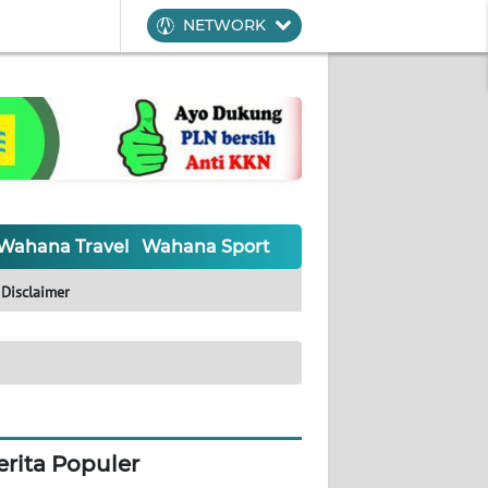
NETWORK
Wahana Travel
Wahana Sport
Wahana UMKM
Waha
Disclaimer
erita Populer