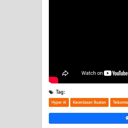
WN
SUMUT
WN
JAKARTA
WN
JABAR
WN
BANTEN
WN
Tag:
NTT
Hyper Ai
Kecerdasan Buatan
Telkoms
WN
KEPRI