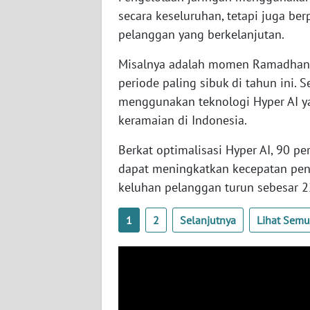
secara keseluruhan, tetapi juga b
pelanggan yang berkelanjutan.
TENTANG
KAMI
Misalnya adalah momen Ramadhan da
periode paling sibuk di tahun ini. 
PEDOMAN
MEDIA
menggunakan teknologi Hyper AI yang
SIBER
keramaian di Indonesia.
Berkat optimalisasi Hyper AI, 90 p
REDAKSI
dapat meningkatkan kecepatan peny
keluhan pelanggan turun sebesar 2
KARIR
1
2
Selanjutnya
Lihat Sem
DISCLAIMER
Wahana
News
Regional