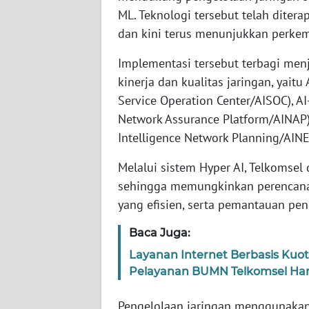
ML. Teknologi tersebut telah ditera
dan kini terus menunjukkan perkem
AKHLAK
ID
Implementasi tersebut terbagi men
kinerja dan kualitas jaringan, yaitu
SONYA
Service Operation Center/AISOC), AI
ASA
Network Assurance Platform/AINAP),
NEWS
Intelligence Network Planning/AINE
Informasi
Melalui sistem Hyper AI, Telkomsel
sehingga memungkinkan perencanaa
INDEKS
yang efisien, serta pemantauan pe
BERITA
Baca Juga:
KONTAK
Layanan Internet Berbasis Kuo
KAMI
Pelayanan BUMN Telkomsel Haru
INFO
Pengelolaan jaringan menggunakan 
IKLAN