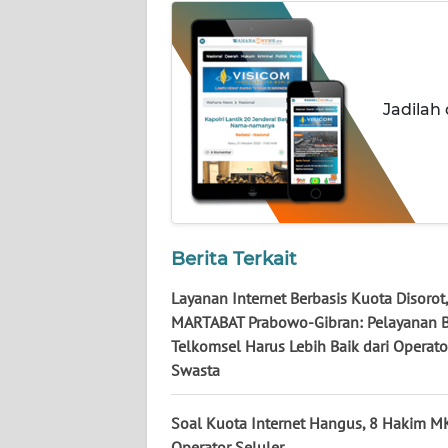
WN
PAPUA
WN
PAPUA
Jadilah
BARAT
WN
RIAU
Berita Terkait
WN
SERAMBI
Layanan Internet Berbasis Kuota Disorot,
MARTABAT Prabowo-Gibran: Pelayanan
WN
Telkomsel Harus Lebih Baik dari Operato
JAMBI
Swasta
WN
Soal Kuota Internet Hangus, 8 Hakim M
SULTRA
Operator Seluler