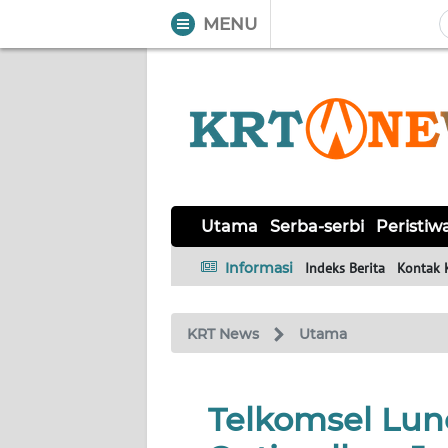
MENU
WAHANA
Tutup
TV
UTAMA
SERBA-
SERBI
Utama
Serba-serbi
Peristiw
Informasi
Indeks Berita
Kontak 
PERISTIWA
KRT News
Utama
TOKOH
OPINI
Telkomsel Lun