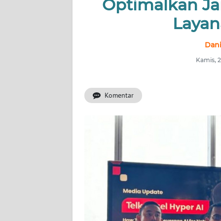
Optimalkan Ja
WAHANA
INFRASTRUKTUR
Layan
WAHANA
Dani
TANI
Kamis, 2
WAHANA
TRAVEL
Komentar
WAHANA
SPORT
WAHANA
UMKM
WAHANA
SELEB