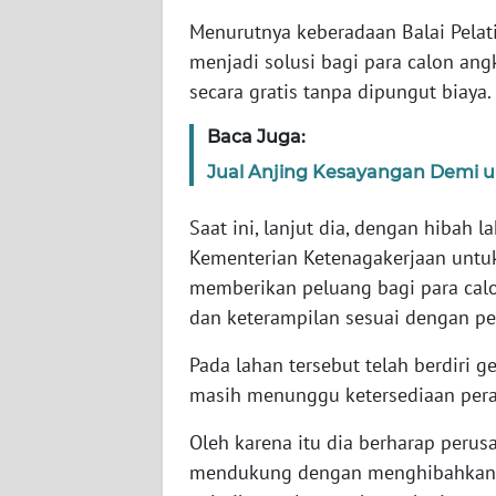
Menurutnya keberadaan Balai Pelati
AKHLAK
menjadi solusi bagi para calon ang
ID
secara gratis tanpa dipungut biaya.
Baca Juga:
SONYA
ASA
Jual Anjing Kesayangan Demi 
NEWS
Saat ini, lanjut dia, dengan hibah 
Informasi
Kementerian Ketenagakerjaan untu
memberikan peluang bagi para cal
INDEKS
dan keterampilan sesuai dengan p
BERITA
Pada lahan tersebut telah berdiri 
KONTAK
masih menunggu ketersediaan pera
KAMI
Oleh karena itu dia berharap peru
INFO
mendukung dengan menghibahkan p
IKLAN