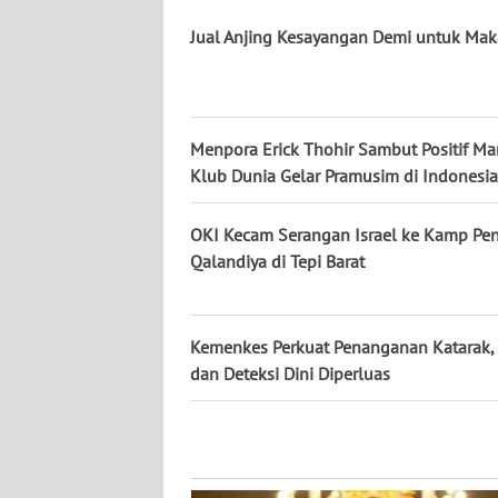
WN
Jual Anjing Kesayangan Demi untuk Ma
PAPUA
WN
PAPUA
BARAT
Menpora Erick Thohir Sambut Positif Ma
Klub Dunia Gelar Pramusim di Indonesia
WN
RIAU
OKI Kecam Serangan Israel ke Kamp Pe
Qalandiya di Tepi Barat
WN
SERAMBI
Kemenkes Perkuat Penanganan Katarak, 
WN
dan Deteksi Dini Diperluas
JAMBI
WN
SULTRA