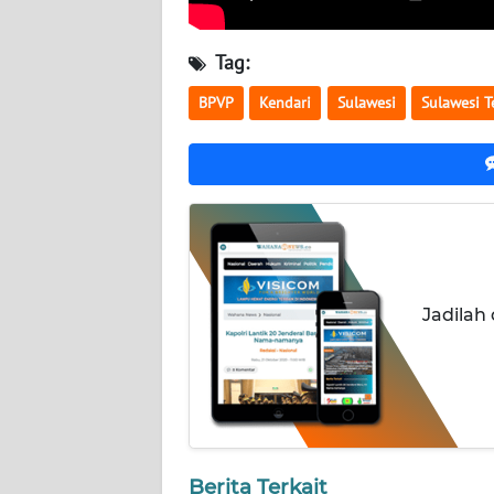
WN
SUMUT
Tag:
WN
BPVP
Kendari
Sulawesi
Sulawesi 
JAKARTA
WN
JABAR
WN
BANTEN
Jadilah
WN
NTT
WN
KEPRI
Berita Terkait