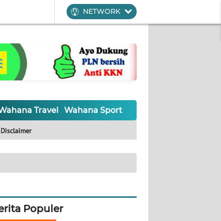
NETWORK
Wahana Travel
Wahana Sport
Wahana UMKM
Waha
Disclaimer
erita Populer