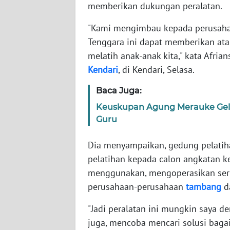
NET
memberikan dukungan peralatan.
"Kami mengimbau kepada perusaha
FORJASIDA
Tenggara ini dapat memberikan at
melatih anak-anak kita," kata Afri
TAMBANG
Kendari
, di Kendari, Selasa.
NEWS
Baca Juga:
JURNAL
Keuskupan Agung Merauke Gelar 
MARITIM
Guru
Dia menyampaikan, gedung pelatih
FISUELRI
pelatihan kepada calon angkatan k
menggunakan, mengoperasikan serta
BERKAT
NEWS
perusahaan-perusahaan
tambang
da
"Jadi peralatan ini mungkin saya 
ANUGERAH
juga, mencoba mencari solusi bagai
NEWS