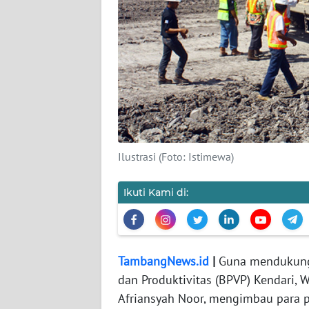
WAHANA
PERSONA
WAHANA
OTOMOTIF
WAHANA
HEALTH
Ilustrasi (Foto: Istimewa)
WAHANA
Ikuti Kami di:
DESA
WISATA
TambangNews.id
|
Guna mendukung p
MAWAKA
dan Produktivitas (BPVP) Kendari, 
Afriansyah Noor, mengimbau para 
MARTABAT