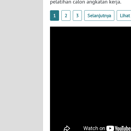
pelatihan calon angkatan kerja.
TENTANG
1
2
3
Selanjutnya
Liha
KAMI
PEDOMAN
MEDIA
SIBER
REDAKSI
KARIR
DISCLAIMER
Wahana
News
Regional