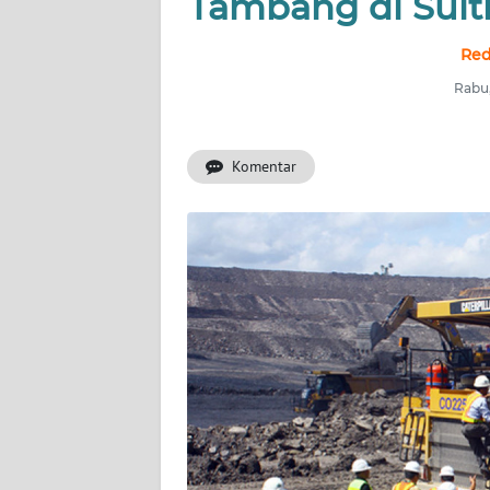
Tambang di Sult
WAHANA
INFRASTRUKTUR
Red
WAHANA
Rabu,
TANI
Komentar
WAHANA
TRAVEL
WAHANA
SPORT
WAHANA
UMKM
WAHANA
SELEB