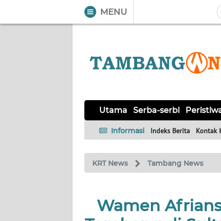
MENU
WAHANA
Tutup
TV
UTAMA
SERBA-
Utama
Serba-serbi
Peristiw
SERBI
Informasi
Indeks Berita
Kontak 
PERISTIWA
KRT News
Tambang News
TOKOH
OPINI
Wamen Afrians