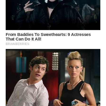
WN
TAPANULI
UTARA
WN
SAMOSIR
WN
PADANG
LAWAS
WN
SUMEDANG
WN
CIANJUR
WN
KEPULAUAN