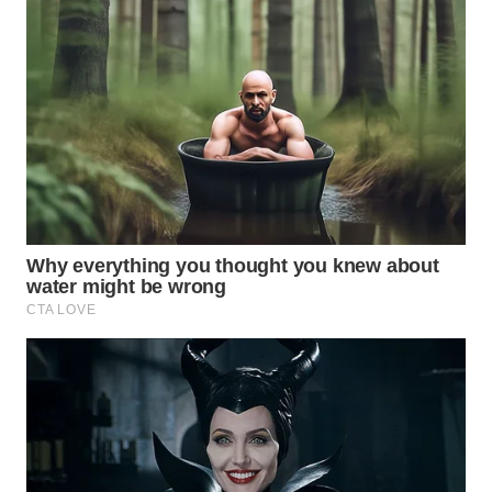
TEBING
TINGGI
WN
PAKPAK
WN
KARAWANG
WN
BEKASI
WN
BOGOR
WN
DEPOK