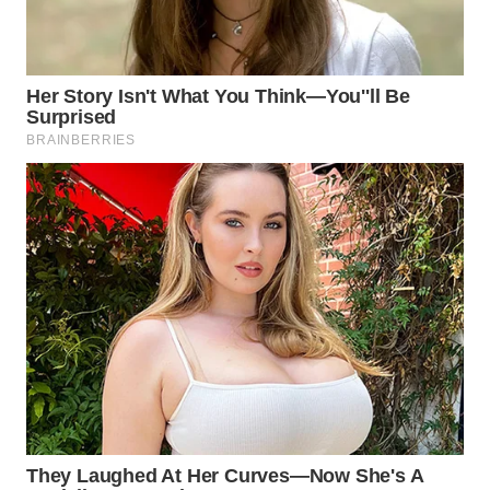
DAIRI
WN
DANAU
TOBA
WN
NIAS
WN
LANGKAT
WN
TAPANULI
SELATAN
WN
TANJUNG