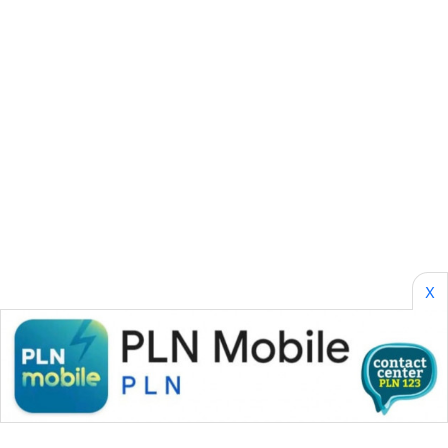
NEWS
GARONGGANG
NEWS
FISUELRI
ID
ENERGI
NEWS
CILEUNGSI
X
NEWS
BERKAT
NEWS
BERAMPU