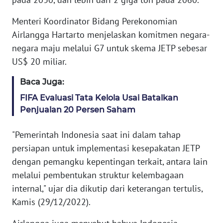
MARTABAT
Menteri Koordinator Bidang Perekonomian
NET
Airlangga Hartarto menjelaskan komitmen negara-
negara maju melalui G7 untuk skema JETP sebesar
FORJASIDA
US$ 20 miliar.
Baca Juga:
TAMBANG
FIFA Evaluasi Tata Kelola Usai Batalkan
NEWS
Penjualan 20 Persen Saham
JURNAL
"Pemerintah Indonesia saat ini dalam tahap
MARITIM
persiapan untuk implementasi kesepakatan JETP
dengan pemangku kepentingan terkait, antara lain
FISUELRI
melalui pembentukan struktur kelembagaan
internal," ujar dia dikutip dari keterangan tertulis,
BERKAT
Kamis (29/12/2022).
NEWS