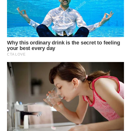
WN
SULTRA
WN
NTB
WN
SULTENG
WN
SULBAR
WN
BABEL
WN
SUMBAR