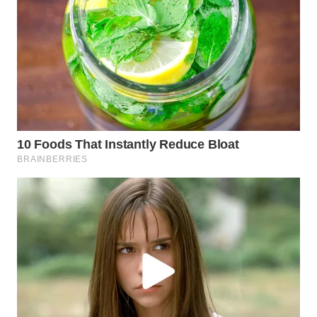
KALTIM
WN
SULSEL
WN
GORONTALO
WN
SULUT
WN
MALUKU
WN
MALUT
WN