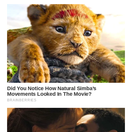
MAJALENGKA
WN
SUBANG
WN
SUKABUMI
WN
PURWAKARTA
WN
PRIANGAN
TIMUR
WN
SEMARANG