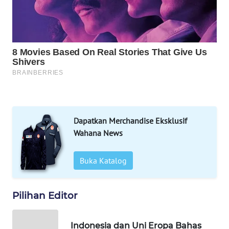
WN
MANDALIKA
WN
LIKUPANG
WN
LABUANBAJO
WN
Dapatkan Merchandise Eksklusif
BORNEO
Wahana News
Wahana
Buka Katalog
Media
Group
Pilihan Editor
WAHANA
NEWS
Indonesia dan Uni Eropa Bahas