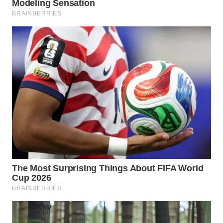
LESUNG
WN
KARO
WN
SIMALUNGUN
WN
LABUHANBATU
WN
TAPANULI
TENGAH
WN DELI
SERDANG
WN