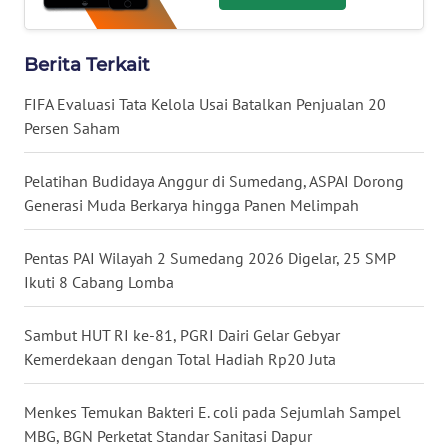
News
Regional
Berita Terkait
WN
SUMUT
FIFA Evaluasi Tata Kelola Usai Batalkan Penjualan 20
Persen Saham
WN
JAKARTA
Pelatihan Budidaya Anggur di Sumedang, ASPAI Dorong
Generasi Muda Berkarya hingga Panen Melimpah
WN
JABAR
Pentas PAI Wilayah 2 Sumedang 2026 Digelar, 25 SMP
Ikuti 8 Cabang Lomba
WN
BANTEN
Sambut HUT RI ke-81, PGRI Dairi Gelar Gebyar
Kemerdekaan dengan Total Hadiah Rp20 Juta
WN
NTT
Menkes Temukan Bakteri E. coli pada Sejumlah Sampel
MBG, BGN Perketat Standar Sanitasi Dapur
WN