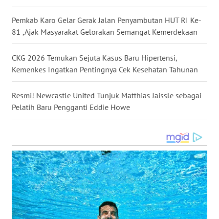
KEPRI
Pemkab Karo Gelar Gerak Jalan Penyambutan HUT RI Ke-
81 ,Ajak Masyarakat Gelorakan Semangat Kemerdekaan
WN
PAPUA
CKG 2026 Temukan Sejuta Kasus Baru Hipertensi,
Kemenkes Ingatkan Pentingnya Cek Kesehatan Tahunan
WN
PAPUA
BARAT
Resmi! Newcastle United Tunjuk Matthias Jaissle sebagai
Pelatih Baru Pengganti Eddie Howe
WN
RIAU
WN
SERAMBI
WN
JAMBI