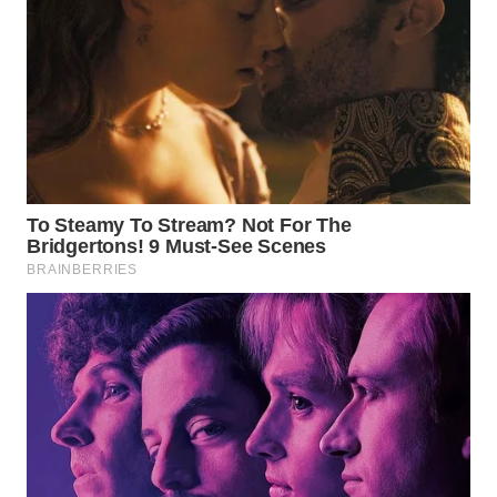
WN
SOLO
WN
BOROBUDUR
WN
MADURA
WN
SURABAYA
WN
NATUNA
WN
BINTAN