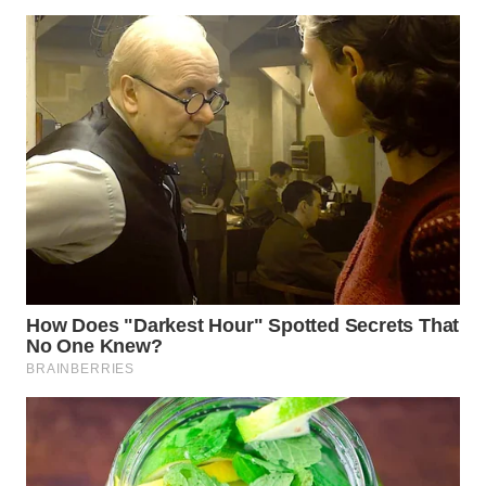
WN
JATIM
WN
BALI
WN
KALBAR
WN
KALTENG
WN
KALTARA
WN
KALSEL
WN