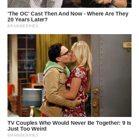
SERIBU
WN
TANGERANG
WN
BINJAI
WN
CIREBON
WN
INDRAMAYU
WN
KUNINGAN
WN