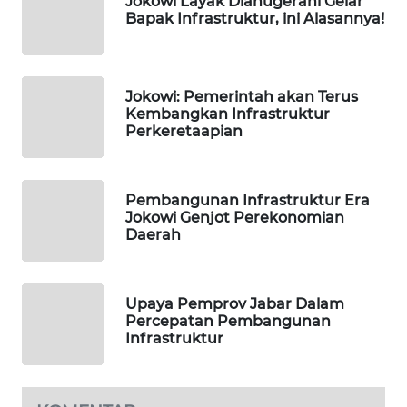
Jokowi Layak Dianugerahi Gelar
WAHANA
Bapak Infrastruktur, ini Alasannya!
TV
WAHANANEWS
ID
Jokowi: Pemerintah akan Terus
Kembangkan Infrastruktur
Perkeretaapian
WAHANANEWS
CO ID
Pembangunan Infrastruktur Era
WAHANANEWS
Jokowi Genjot Perekonomian
NET
Daerah
WAHANA
SPORT
Upaya Pemprov Jabar Dalam
Percepatan Pembangunan
Infrastruktur
WAHANA
UMKM