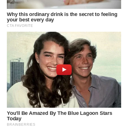
WN
SUMSEL
WN
BENGKULU
WN
LAMPUNG
WN
JATENG
WN
NUSANTARA
WN
JOGJA