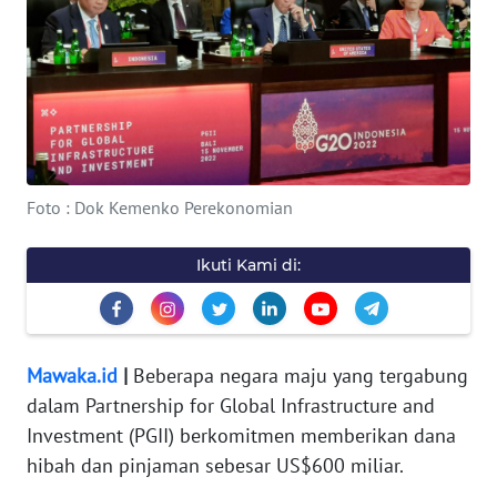
OPINI
WAHANA
INFRASTRUKTUR
WAHANA
TANI
Foto : Dok Kemenko Perekonomian
WAHANA
TRAVEL
Ikuti Kami di:
WAHANA
SPORT
Mawaka.id
|
Beberapa negara maju yang tergabung
dalam Partnership for Global Infrastructure and
WAHANA
Investment (PGII) berkomitmen memberikan dana
UMKM
hibah dan pinjaman sebesar US$600 miliar.