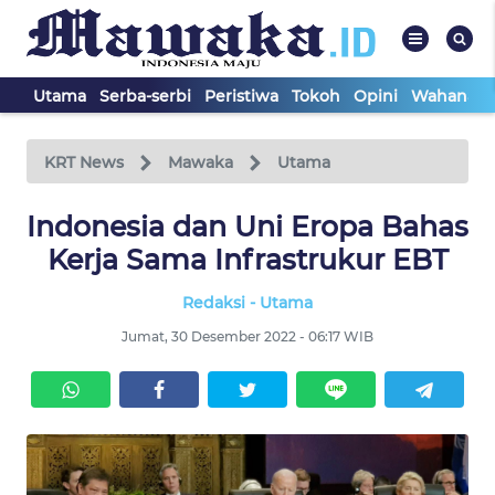
Utama
Serba-serbi
Peristiwa
Tokoh
Opini
Wahana In
WAHANA
Tutup
TV
KRT News
Mawaka
Utama
Indonesia dan Uni Eropa Bahas
UTAMA
Kerja Sama Infrastrukur EBT
SERBA-
Redaksi - Utama
SERBI
Jumat, 30 Desember 2022 - 06:17 WIB
PERISTIWA
TOKOH