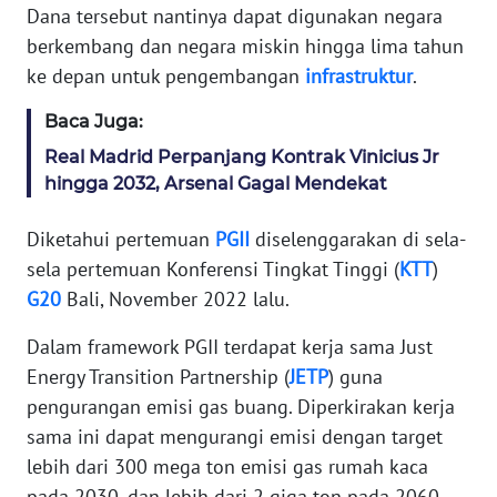
WAHANA
Dana tersebut nantinya dapat digunakan negara
SELEB
berkembang dan negara miskin hingga lima tahun
ke depan untuk pengembangan
infrastruktur
.
WAHANA
Baca Juga:
PERSONA
Real Madrid Perpanjang Kontrak Vinicius Jr
hingga 2032, Arsenal Gagal Mendekat
WAHANA
OTOMOTIF
Diketahui pertemuan
PGII
diselenggarakan di sela-
sela pertemuan Konferensi Tingkat Tinggi (
KTT
)
WAHANA
G20
Bali, November 2022 lalu.
HEALTH
Dalam framework PGII terdapat kerja sama Just
WAHANA
Energy Transition Partnership (
JETP
) guna
DESA
pengurangan emisi gas buang. Diperkirakan kerja
WISATA
sama ini dapat mengurangi emisi dengan target
lebih dari 300 mega ton emisi gas rumah kaca
MAWAKA
pada 2030, dan lebih dari 2 giga ton pada 2060.