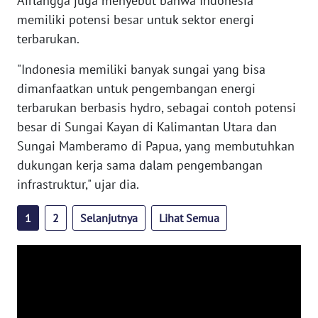
Airlangga juga menyebut bahwa Indonesia
ANUGERAH
memiliki potensi besar untuk sektor energi
NEWS
terbarukan.
"Indonesia memiliki banyak sungai yang bisa
AKHLAK
dimanfaatkan untuk pengembangan energi
ID
terbarukan berbasis hydro, sebagai contoh potensi
besar di Sungai Kayan di Kalimantan Utara dan
SONYA
Sungai Mamberamo di Papua, yang membutuhkan
ASA
dukungan kerja sama dalam pengembangan
NEWS
infrastruktur," ujar dia.
Informasi
1
2
Selanjutnya
Lihat Semua
INDEKS
BERITA
KONTAK
KAMI