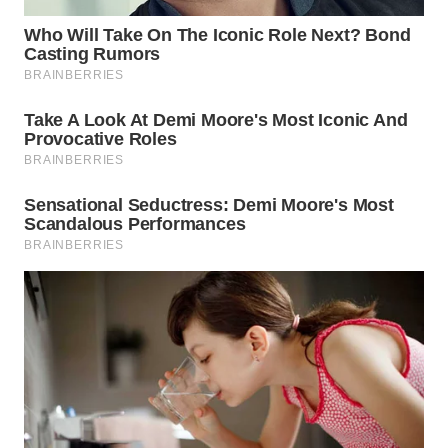
LESUNG
WN
KARO
WN
SIMALUNGUN
WN
LABUHANBATU
WN
TAPANULI
TENGAH
WN DELI
SERDANG
WN