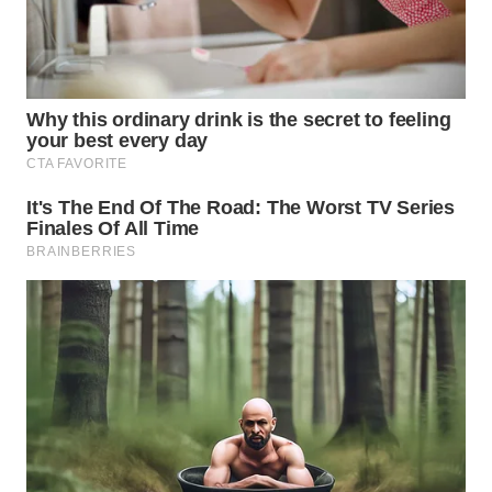
TEBING
TINGGI
WN
PAKPAK
WN
KARAWANG
WN
BEKASI
WN
BOGOR
WN
DEPOK