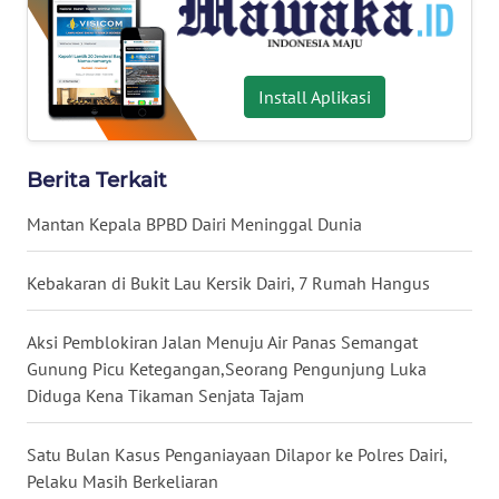
News
Regional
WN
Install Aplikasi
SUMUT
WN
Berita Terkait
JAKARTA
Mantan Kepala BPBD Dairi Meninggal Dunia
WN
JABAR
Kebakaran di Bukit Lau Kersik Dairi, 7 Rumah Hangus
WN
Aksi Pemblokiran Jalan Menuju Air Panas Semangat
BANTEN
Gunung Picu Ketegangan,Seorang Pengunjung Luka
Diduga Kena Tikaman Senjata Tajam
WN
NTT
Satu Bulan Kasus Penganiayaan Dilapor ke Polres Dairi,
Pelaku Masih Berkeliaran
WN