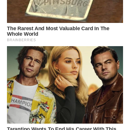
WN
SUMSEL
WN
BENGKULU
WN
LAMPUNG
WN
JATENG
WN
NUSANTARA
WN
JOGJA