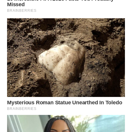
SERIBU
WN
TANGERANG
WN
BINJAI
WN
CIREBON
WN
INDRAMAYU
WN
KUNINGAN
WN