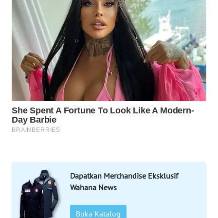
MAJALENGKA
WN
SUBANG
WN
SUKABUMI
WN
PURWAKARTA
WN
PRIANGAN
TIMUR
Dapatkan Merchandise Eksklusif
Wahana News
WN
SEMARANG
Buka Katalog