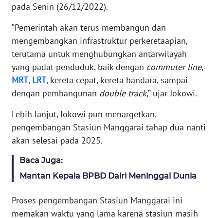
pada Senin (26/12/2022).
MARTABAT
“Pemerintah akan terus membangun dan
NET
mengembangkan infrastruktur perkeretaapian,
terutama untuk menghubungkan antarwilayah
FORJASIDA
yang padat penduduk, baik dengan
commuter line
,
MRT
,
LRT
, kereta cepat, kereta bandara, sampai
TAMBANG
dengan pembangunan
double track
,” ujar Jokowi.
NEWS
Lebih lanjut, Jokowi pun menargetkan,
JURNAL
pengembangan Stasiun Manggarai tahap dua nanti
MARITIM
akan selesai pada 2025.
Baca Juga:
FISUELRI
Mantan Kepala BPBD Dairi Meninggal Dunia
BERKAT
Proses pengembangan Stasiun Manggarai ini
NEWS
memakan waktu yang lama karena stasiun masih