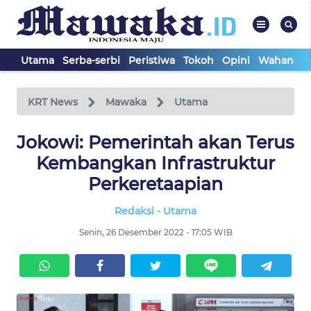
Utama
Serba-serbi
Peristiwa
Tokoh
Opini
Wahana In
WAHANA
Tutup
TV
KRT News
Mawaka
Utama
Jokowi: Pemerintah akan Terus
UTAMA
Kembangkan Infrastruktur
SERBA-
Perkeretaapian
SERBI
Redaksi - Utama
PERISTIWA
Senin, 26 Desember 2022 - 17:05 WIB
TOKOH