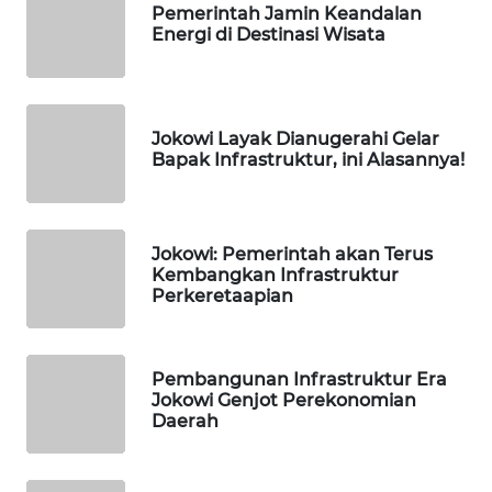
WN
Pemerintah Jamin Keandalan
MANDALIKA
Energi di Destinasi Wisata
WN
LIKUPANG
Jokowi Layak Dianugerahi Gelar
Bapak Infrastruktur, ini Alasannya!
WN
LABUANBAJO
WN
Jokowi: Pemerintah akan Terus
Kembangkan Infrastruktur
BORNEO
Perkeretaapian
Wahana
Media
Group
Pembangunan Infrastruktur Era
Jokowi Genjot Perekonomian
Daerah
WAHANA
NEWS