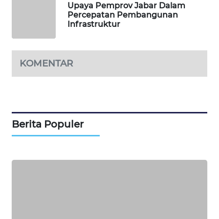
Upaya Pemprov Jabar Dalam
WAHANA
Percepatan Pembangunan
TANI
Infrastruktur
WAHANA
ADVOKAT
KOMENTAR
WAHANA
INFRASTRUKTUR
WAHANA
Berita Populer
KONSUMEN
WAHANA
LISTRIK
WAHANA
TRAVEL