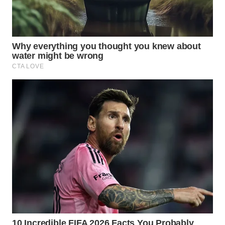
WN
TAPANULI
UTARA
WN
SAMOSIR
WN
PADANG
LAWAS
WN
SUMEDANG
WN
CIANJUR
WN
KEPULAUAN