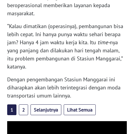
beroperasional memberikan layanan kepada
ANUGERAH
masyarakat.
NEWS
“Kalau dimatikan (operasinya), pembangunan bisa
AKHLAK
lebih cepat. Ini hanya punya waktu sehari berapa
ID
jam? Hanya 4 jam waktu kerja kita. Itu
time-
nya
yang panjang dan dilakukan hari tengah malam,
SONYA
itu problem pembangunan di Stasiun Manggarai,”
ASA
katanya.
NEWS
Dengan pengembangan Stasiun Manggarai ini
Informasi
diharapkan akan lebih terintegrasi dengan moda
transportasi umum lainnya.
INDEKS
BERITA
1
2
Selanjutnya
Lihat Semua
KONTAK
KAMI