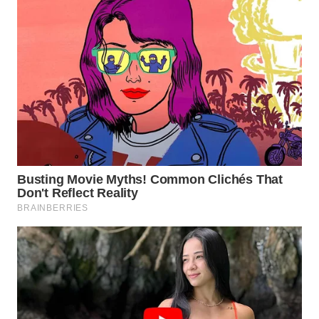
KALTIM
WN
SULSEL
WN
GORONTALO
WN
SULUT
WN
MALUKU
WN
MALUT
WN