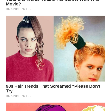
WN
JATIM
WN
BALI
WN
KALBAR
WN
KALTENG
WN
KALTARA
WN
KALSEL
WN