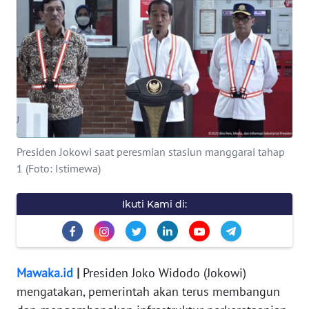
OPINI
WAHANA
INFRASTRUKTUR
WAHANA
TANI
WAHANA
Presiden Jokowi saat peresmian stasiun manggarai tahap
TRAVEL
1 (Foto: Istimewa)
WAHANA
Ikuti Kami di:
SPORT
WAHANA
Mawaka.id
|
Presiden Joko Widodo (Jokowi)
UMKM
mengatakan, pemerintah akan terus membangun