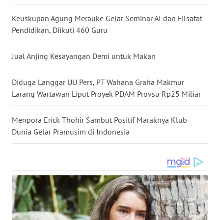
KEPRI
Keuskupan Agung Merauke Gelar Seminar AI dan Filsafat
Pendidikan, Diikuti 460 Guru
WN
PAPUA
Jual Anjing Kesayangan Demi untuk Makan
WN
PAPUA
Diduga Langgar UU Pers, PT Wahana Graha Makmur
BARAT
Larang Wartawan Liput Proyek PDAM Provsu Rp25 Miliar
WN
Menpora Erick Thohir Sambut Positif Maraknya Klub
RIAU
Dunia Gelar Pramusim di Indonesia
WN
SERAMBI
WN
JAMBI