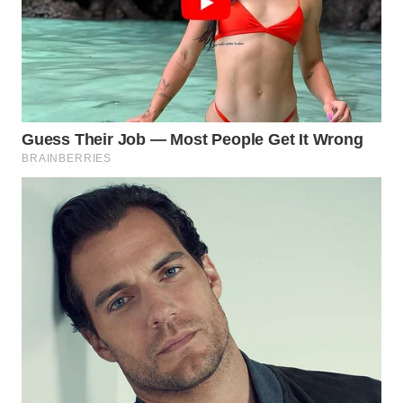
DAIRI
WN
DANAU
TOBA
WN
NIAS
WN
LANGKAT
WN
TAPANULI
SELATAN
WN
TANJUNG