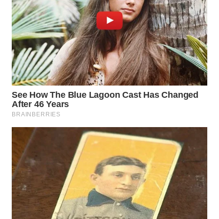
WN
SULTRA
WN
NTB
WN
SULTENG
WN
SULBAR
WN
BABEL
WN
SUMBAR