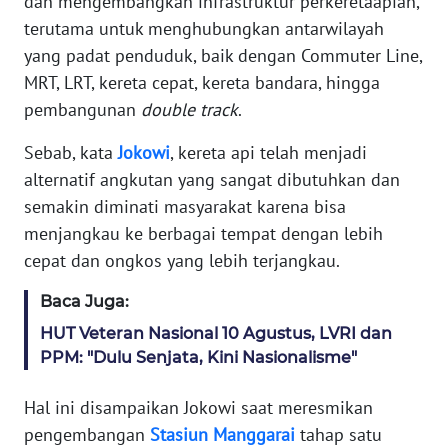
dan mengembangkan infrastruktur perkeretaapian,
WAHANA
terutama untuk menghubungkan antarwilayah
SELEB
yang padat penduduk, baik dengan Commuter Line,
MRT, LRT, kereta cepat, kereta bandara, hingga
WAHANA
pembangunan
double track
.
PERSONA
Sebab, kata
Jokowi
, kereta api telah menjadi
WAHANA
alternatif angkutan yang sangat dibutuhkan dan
OTOMOTIF
semakin diminati masyarakat karena bisa
menjangkau ke berbagai tempat dengan lebih
WAHANA
cepat dan ongkos yang lebih terjangkau.
HEALTH
Baca Juga:
WAHANA
HUT Veteran Nasional 10 Agustus, LVRI dan
DESA
PPM: "Dulu Senjata, Kini Nasionalisme"
WISATA
Hal ini disampaikan Jokowi saat meresmikan
MAWAKA
pengembangan
Stasiun
Manggarai
tahap satu