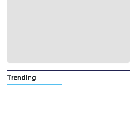
Wahana
Network
KONSUMEN
LISTRIK
MASYARAKAT
KELISTRIKAN
WALINKI
Trending
ID
MAWAKA
ID
MARTABAT
NET