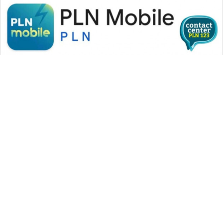
NEWS
ANUGERAH
NEWS
AKHLAK
ID
PERAPKI
NEWS
SONYA
ASA
NEWS
WAHANA MEDIA GROUP
|
|
|
WAHANA NEWS co
WAHANA TANI
WAHANA ADVOKAT
|
|
WAHANA INFRASTRUKTUR
WAHANA KONSUMEN
|
|
|
WAHANA LISTRIK
WAHANA TRAVEL
WAHANA TV