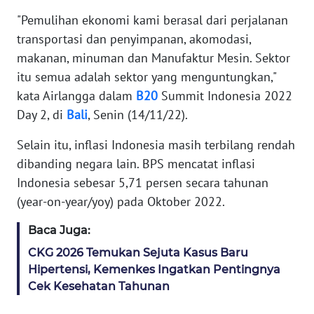
"Pemulihan ekonomi kami berasal dari perjalanan
MARTABAT
transportasi dan penyimpanan, akomodasi,
NET
makanan, minuman dan Manufaktur Mesin. Sektor
itu semua adalah sektor yang menguntungkan,"
FORJASIDA
kata Airlangga dalam
B20
Summit Indonesia 2022
Day 2, di
Bali
, Senin (14/11/22).
TAMBANG
NEWS
Selain itu, inflasi Indonesia masih terbilang rendah
dibanding negara lain. BPS mencatat inflasi
JURNAL
Indonesia sebesar 5,71 persen secara tahunan
MARITIM
(year-on-year/yoy) pada Oktober 2022.
Baca Juga:
FISUELRI
CKG 2026 Temukan Sejuta Kasus Baru
Hipertensi, Kemenkes Ingatkan Pentingnya
BERKAT
Cek Kesehatan Tahunan
NEWS