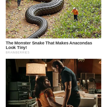
SERIBU
WN
TANGERANG
WN
BINJAI
WN
CIREBON
WN
INDRAMAYU
WN
KUNINGAN
WN