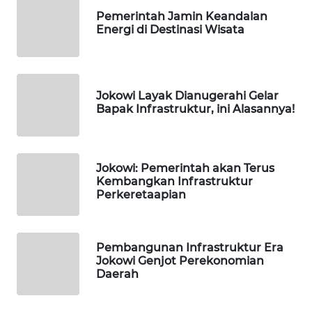
WAHANA
Pemerintah Jamin Keandalan
TV
Energi di Destinasi Wisata
WAHANANEWS
ID
Jokowi Layak Dianugerahi Gelar
WAHANANEWS
Bapak Infrastruktur, ini Alasannya!
CO ID
WAHANANEWS
Jokowi: Pemerintah akan Terus
NET
Kembangkan Infrastruktur
Perkeretaapian
WAHANA
SPORT
Pembangunan Infrastruktur Era
Jokowi Genjot Perekonomian
WAHANA
Daerah
UMKM