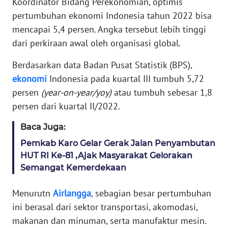
Koordinator Bidang Perekonomian, optimis
WAHANA
pertumbuhan ekonomi Indonesia tahun 2022 bisa
SELEB
mencapai 5,4 persen. Angka tersebut lebih tinggi
dari perkiraan awal oleh organisasi global.
WAHANA
PERSONA
Berdasarkan data Badan Pusat Statistik (BPS),
ekonomi
Indonesia pada kuartal III tumbuh 5,72
WAHANA
persen
(year-on-year/yoy)
atau tumbuh sebesar 1,8
OTOMOTIF
persen dari kuartal II/2022.
WAHANA
Baca Juga:
HEALTH
Pemkab Karo Gelar Gerak Jalan Penyambutan
HUT RI Ke-81 ,Ajak Masyarakat Gelorakan
WAHANA
Semangat Kemerdekaan
DESA
WISATA
Menurutn
Airlangga
, sebagian besar pertumbuhan
ini berasal dari sektor transportasi, akomodasi,
makanan dan minuman, serta manufaktur mesin.
MAWAKA