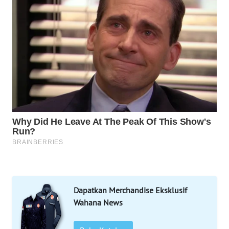
WN
MANDALIKA
WN
LIKUPANG
WN
LABUANBAJO
WN
BORNEO
Wahana
Media
Group
Dapatkan Merchandise Eksklusif
WAHANA
Wahana News
NEWS