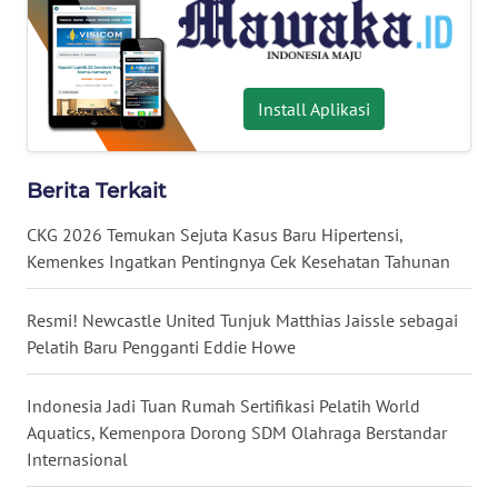
News
Regional
WN
SUMUT
Install Aplikasi
WN
JAKARTA
Berita Terkait
CKG 2026 Temukan Sejuta Kasus Baru Hipertensi,
WN
Kemenkes Ingatkan Pentingnya Cek Kesehatan Tahunan
JABAR
Resmi! Newcastle United Tunjuk Matthias Jaissle sebagai
WN
Pelatih Baru Pengganti Eddie Howe
BANTEN
Indonesia Jadi Tuan Rumah Sertifikasi Pelatih World
WN
Aquatics, Kemenpora Dorong SDM Olahraga Berstandar
NTT
Internasional
WN