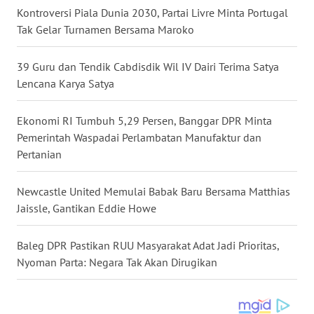
KEPRI
Kontroversi Piala Dunia 2030, Partai Livre Minta Portugal
Tak Gelar Turnamen Bersama Maroko
WN
PAPUA
39 Guru dan Tendik Cabdisdik Wil IV Dairi Terima Satya
Lencana Karya Satya
WN
PAPUA
Ekonomi RI Tumbuh 5,29 Persen, Banggar DPR Minta
BARAT
Pemerintah Waspadai Perlambatan Manufaktur dan
Pertanian
WN
RIAU
Newcastle United Memulai Babak Baru Bersama Matthias
Jaissle, Gantikan Eddie Howe
WN
SERAMBI
Baleg DPR Pastikan RUU Masyarakat Adat Jadi Prioritas,
Nyoman Parta: Negara Tak Akan Dirugikan
WN
JAMBI