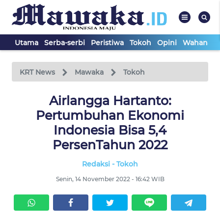
Utama
Serba-serbi
Peristiwa
Tokoh
Opini
Wahana In
WAHANA
Tutup
TV
KRT News
Mawaka
Tokoh
UTAMA
Airlangga Hartanto:
Pertumbuhan Ekonomi
SERBA-
Indonesia Bisa 5,4
SERBI
PersenTahun 2022
Redaksi - Tokoh
PERISTIWA
Senin, 14 November 2022 - 16:42 WIB
TOKOH