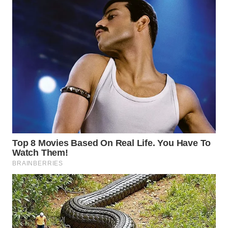
WN
TAPANULI
UTARA
WN
SAMOSIR
WN
PADANG
LAWAS
WN
SUMEDANG
WN
CIANJUR
WN
KEPULAUAN