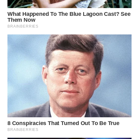
TEBING
TINGGI
WN
PAKPAK
WN
KARAWANG
WN
BEKASI
WN
BOGOR
WN
DEPOK