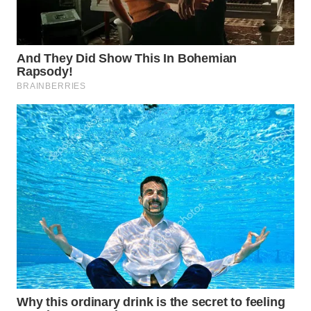
MAJALENGKA
WN
SUBANG
WN
SUKABUMI
WN
PURWAKARTA
WN
PRIANGAN
TIMUR
WN
SEMARANG