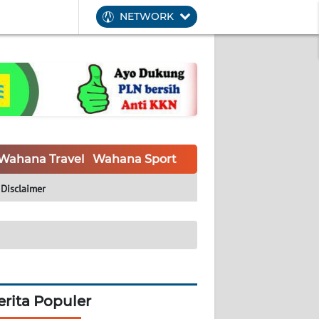
NETWORK
Wahana Travel
Wahana Sport
Wahana UMKM
Waha
Disclaimer
erita Populer