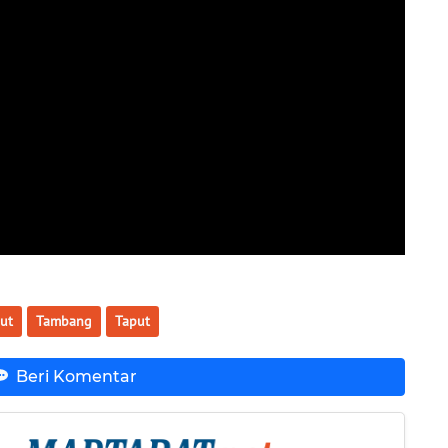
ut
Tambang
Taput
Beri Komentar