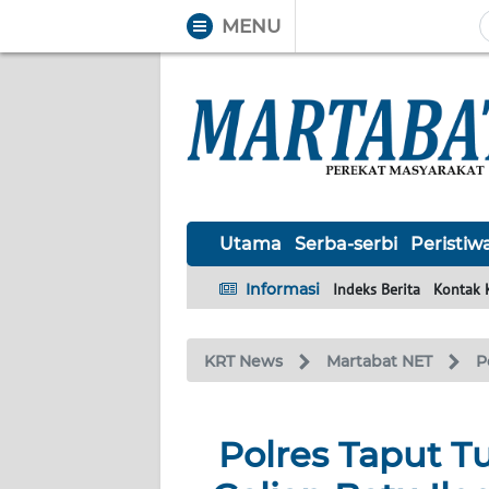
MENU
WAHANA
Tutup
TV
UTAMA
SERBA-
Utama
Serba-serbi
Peristiw
SERBI
Informasi
Indeks Berita
Kontak 
PERISTIWA
KRT News
Martabat NET
P
TOKOH
OPINI
Polres Taput T