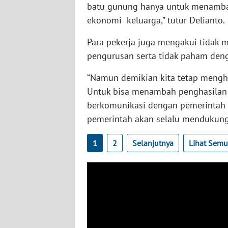
batu gunung hanya untuk menamb
ekonomi keluarga,” tutur Delianto.
AKHLAK
ID
Para pekerja juga mengakui tidak me
pengurusan serta tidak paham denga
SONYA
“Namun demikian kita tetap mengh
ASA
NEWS
Untuk bisa menambah penghasilan
berkomunikasi dengan pemerintah da
Informasi
pemerintah akan selalu mendukung 
INDEKS
1
2
Selanjutnya
Lihat Sem
BERITA
KONTAK
KAMI
INFO
IKLAN