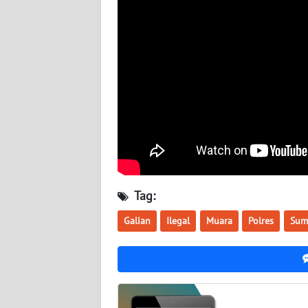
TENTANG
KAMI
PEDOMAN
MEDIA
SIBER
REDAKSI
KARIR
Tag:
Galian
Ilegal
Muara
Polres
Sum
DISCLAIMER
Wahana
News
Regional