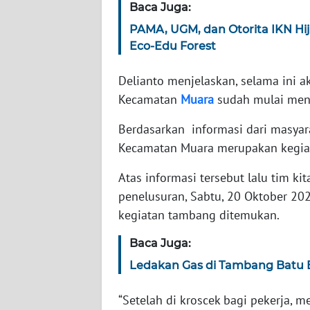
NET
Baca Juga:
PAMA, UGM, dan Otorita IKN H
FORJASIDA
Eco-Edu Forest
Delianto menjelaskan, selama ini a
TAMBANG
Kecamatan
Muara
sudah mulai menj
NEWS
Berdasarkan informasi dari masya
JURNAL
Kecamatan Muara merupakan kegiatan
MARITIM
Atas informasi tersebut lalu tim k
FISUELRI
penelusuran, Sabtu, 20 Oktober 20
kegiatan tambang ditemukan.
BERKAT
Baca Juga:
NEWS
Ledakan Gas di Tambang Batu B
ANUGERAH
“Setelah di kroscek bagi pekerja
NEWS