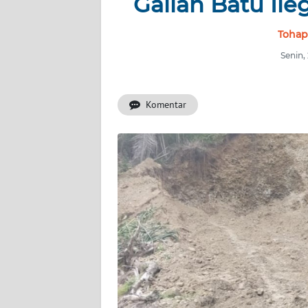
Galian Batu Il
WAHANA
INFRASTRUKTUR
Tohap
WAHANA
Senin,
TANI
Komentar
WAHANA
TRAVEL
WAHANA
SPORT
WAHANA
UMKM
WAHANA
SELEB