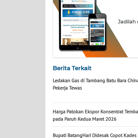
WN
SUMUT
Jadilah
WN
JAKARTA
WN
JABAR
Berita Terkait
WN
Ledakan Gas di Tambang Batu Bara Chin
BANTEN
Pekerja Tewas
WN
NTT
Harga Patokan Ekspor Konsentrat Temb
pada Paruh Kedua Maret 2026
WN
KEPRI
Bupati BatangHari Didesak Copot Kades