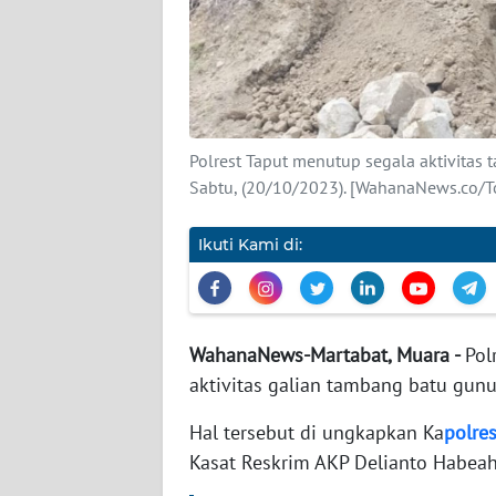
WAHANA
PERSONA
WAHANA
OTOMOTIF
Polrest Taput menutup segala aktivitas 
Sabtu, (20/10/2023). [WahanaNews.co/T
WAHANA
HEALTH
Ikuti Kami di:
WAHANA
DESA
WahanaNews-Martabat, Muara -
Pol
WISATA
aktivitas galian tambang batu gunu
MAWAKA
Hal tersebut di ungkapkan Ka
polre
Kasat Reskrim AKP Delianto Habeaha
MARTABAT