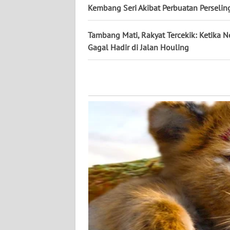
WN
Kembang Seri Akibat Perbuatan Perseli
PAPUA
Tambang Mati, Rakyat Tercekik: Ketika N
WN
Gagal Hadir di Jalan Houling
PAPUA
BARAT
WN
RIAU
WN
SERAMBI
WN
JAMBI
WN
SULTRA