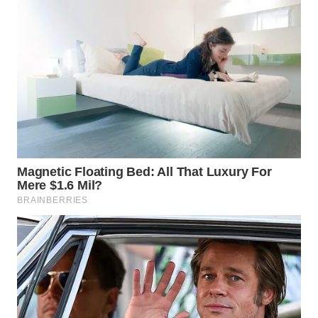
WN
SULTRA
WN
NTB
WN
SULTENG
WN
SULBAR
WN
BABEL
WN
SUMBAR