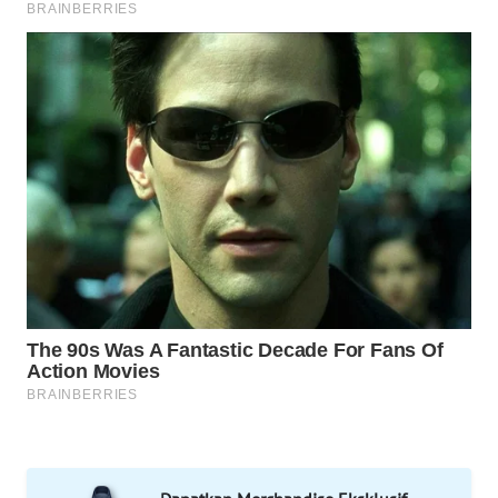
SERIBU
WN
TANGERANG
WN
BINJAI
WN
CIREBON
WN
INDRAMAYU
WN
KUNINGAN
WN