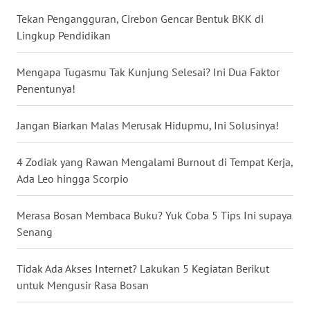
News
Regional
Tekan Pengangguran, Cirebon Gencar Bentuk BKK di
Lingkup Pendidikan
WN
SUMUT
Mengapa Tugasmu Tak Kunjung Selesai? Ini Dua Faktor
Penentunya!
WN
JAKARTA
Jangan Biarkan Malas Merusak Hidupmu, Ini Solusinya!
WN
4 Zodiak yang Rawan Mengalami Burnout di Tempat Kerja,
JABAR
Ada Leo hingga Scorpio
WN
Merasa Bosan Membaca Buku? Yuk Coba 5 Tips Ini supaya
BANTEN
Senang
WN
Tidak Ada Akses Internet? Lakukan 5 Kegiatan Berikut
NTT
untuk Mengusir Rasa Bosan
WN