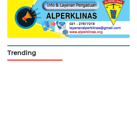
WAHANA
TANI
WAHANA
ADVOKAT
WAHANA
Trending
INFRASTRUKTUR
WAHANA
KONSUMEN
WAHANA
LISTRIK
WAHANA
TRAVEL