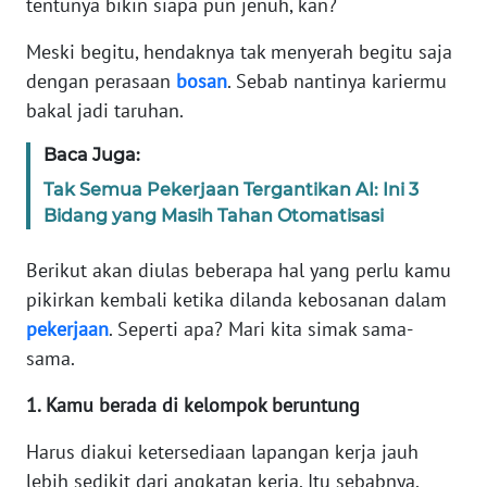
tentunya bikin siapa pun jenuh, kan?
WAHANA
SELEB
Meski begitu, hendaknya tak menyerah begitu saja
dengan perasaan
bosan
. Sebab nantinya kariermu
WAHANA
bakal jadi taruhan.
PERSONA
Baca Juga:
WAHANA
Tak Semua Pekerjaan Tergantikan AI: Ini 3
OTOMOTIF
Bidang yang Masih Tahan Otomatisasi
Berikut akan diulas beberapa hal yang perlu kamu
WAHANA
HEALTH
pikirkan kembali ketika dilanda kebosanan dalam
pekerjaan
. Seperti apa? Mari kita simak sama-
sama.
WAHANA
DESA
1. Kamu berada di kelompok beruntung
WISATA
Harus diakui ketersediaan lapangan kerja jauh
MAWAKA
lebih sedikit dari angkatan kerja. Itu sebabnya,