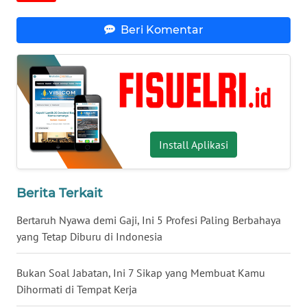
INFO
Beri Komentar
IKLAN
TENTANG
KAMI
PEDOMAN
MEDIA
Install Aplikasi
SIBER
REDAKSI
Berita Terkait
Bertaruh Nyawa demi Gaji, Ini 5 Profesi Paling Berbahaya
KARIR
yang Tetap Diburu di Indonesia
DISCLAIMER
Bukan Soal Jabatan, Ini 7 Sikap yang Membuat Kamu
Dihormati di Tempat Kerja
Wahana