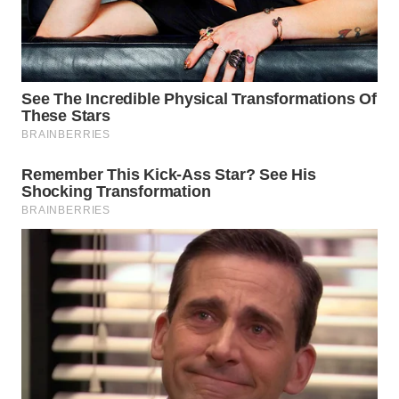
LESUNG
WN
KARO
WN
SIMALUNGUN
WN
LABUHANBATU
WN
TAPANULI
TENGAH
WN DELI
SERDANG
WN