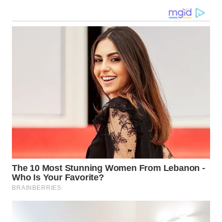
KEPRI
WN
PAPUA
WN
PAPUA
BARAT
WN
RIAU
WN
SERAMBI
WN
JAMBI