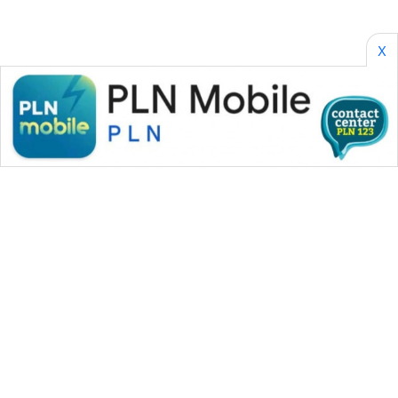
FORJASIDA
X
TAMBANG
NEWS
SITUNGIR
NEWS
SIDIKALANG
NEWS
SIBARAGAS
NEWS
METRO
SIANTAR
NEWS
WAHANA MEDIA GROUP