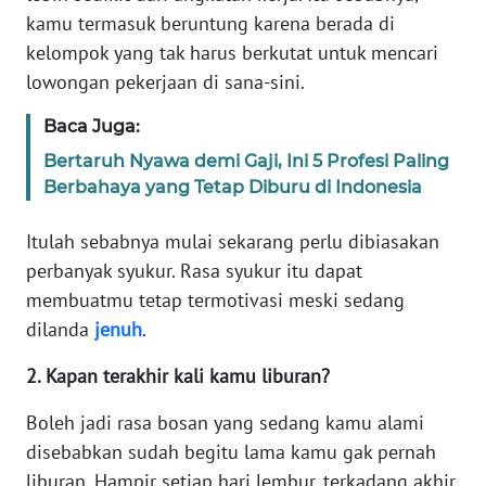
kamu termasuk beruntung karena berada di
MARTABAT
kelompok yang tak harus berkutat untuk mencari
NET
lowongan pekerjaan di sana-sini.
Baca Juga:
FORJASIDA
Bertaruh Nyawa demi Gaji, Ini 5 Profesi Paling
Berbahaya yang Tetap Diburu di Indonesia
TAMBANG
NEWS
Itulah sebabnya mulai sekarang perlu dibiasakan
perbanyak syukur. Rasa syukur itu dapat
JURNAL
membuatmu tetap termotivasi meski sedang
MARITIM
dilanda
jenuh
.
FISUELRI
2. Kapan terakhir kali kamu liburan?
Boleh jadi rasa bosan yang sedang kamu alami
BERKAT
disebabkan sudah begitu lama kamu gak pernah
NEWS
liburan. Hampir setiap hari lembur, terkadang akhir