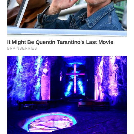
WN
SUMSEL
WN
BENGKULU
WN
LAMPUNG
WN
JATENG
WN
NUSANTARA
WN
JOGJA