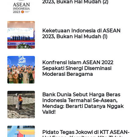
2023, Bukan Hal Mudah (2)
WN
SOLO
WN
Keketuaan Indonesia di ASEAN
BOROBUDUR
2023, Bukan Hal Mudah (1)
WN
MADURA
Konfrensi Islam ASEAN 2022
Sepakati Sinergi Diseminasi
WN
Moderasi Beragama
SURABAYA
WN
Bank Dunia Sebut Harga Beras
Indonesia Termahal Se-Asean,
NATUNA
Mendag: Berarti Datanya Nggak
Valid!
WN
BINTAN
Pidato Tegas Jokowi di KTT ASEAN-