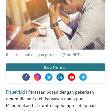
OPINI
WAHANA
INFRASTRUKTUR
WAHANA
TANI
WAHANA
Ilustrasi jenuh dengan pekerjaan (Foto:NET)
TRAVEL
Ikuti Kami di:
WAHANA
SPORT
Fisuelri.id
| Perasaan bosan dengan pekerjaan
WAHANA
umum dialami oleh karyawan mana pun.
UMKM
Mengerjakan hal itu-itu lagi hampir setiap hari