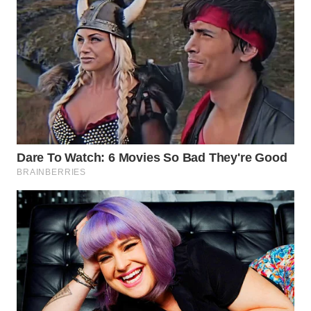
DAIRI
WN
DANAU
TOBA
WN
NIAS
WN
LANGKAT
WN
TAPANULI
SELATAN
WN
TANJUNG