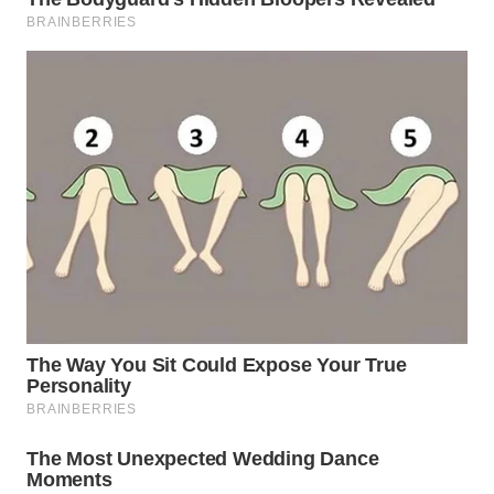
WN
TAPANULI
UTARA
WN
SAMOSIR
WN
PADANG
LAWAS
WN
SUMEDANG
WN
CIANJUR
WN
KEPULAUAN