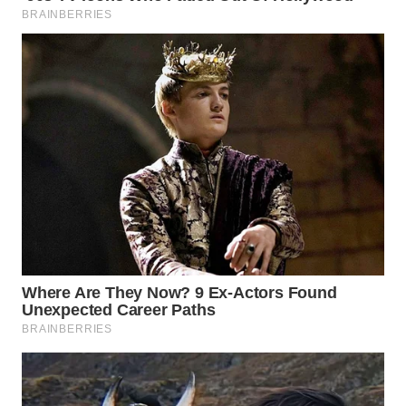
KALTIM
WN
SULSEL
WN
GORONTALO
WN
SULUT
WN
MALUKU
WN
MALUT
WN