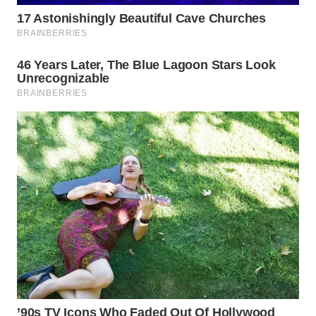
WN
JATIM
WN
BALI
WN
KALBAR
WN
KALTENG
WN
KALTARA
WN
KALSEL
WN