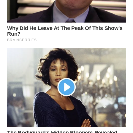
TEBING
TINGGI
WN
PAKPAK
WN
KARAWANG
WN
BEKASI
WN
BOGOR
WN
DEPOK