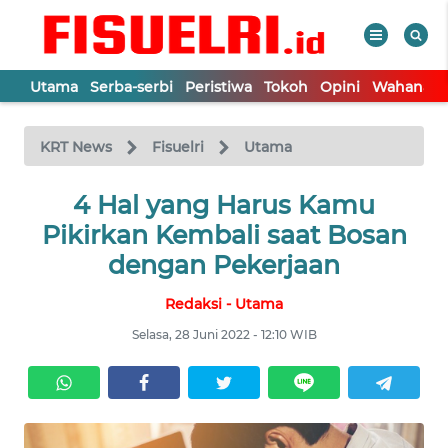
Utama
Serba-serbi
Peristiwa
Tokoh
Opini
Wahana In
WAHANA
Tutup
TV
KRT News
Fisuelri
Utama
UTAMA
4 Hal yang Harus Kamu
Pikirkan Kembali saat Bosan
SERBA-
dengan Pekerjaan
SERBI
Redaksi - Utama
PERISTIWA
Selasa, 28 Juni 2022 - 12:10 WIB
TOKOH