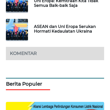
Uni Eropa: Kemitraan Kita Tidak
WN
Semua Baik-baik Saja
MANDALIKA
WN
LIKUPANG
ASEAN dan Uni Eropa Serukan
Hormati Kedaulatan Ukraina
WN
LABUANBAJO
KOMENTAR
WN
BORNEO
Wahana
Media
Berita Populer
Group
WAHANA
NEWS