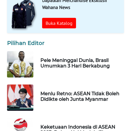
Dapatkan Merchandise Eksklusif
MAJALENGKA
Wahana News
WN
Buka Katalog
SUBANG
WN
Pilihan Editor
SUKABUMI
Pele Meninggal Dunia, Brasil
WN
Umumkan 3 Hari Berkabung
PURWAKARTA
WN
PRIANGAN
Menlu Retno: ASEAN Tidak Boleh
TIMUR
Didikte oleh Junta Myanmar
WN
SEMARANG
Keketuaan Indonesia di ASEAN