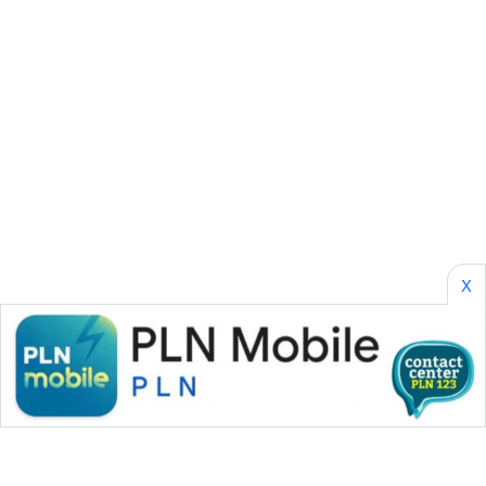
METRO
MEDAN
NEWS
METRO
JAKARTA
NEWS
KRT
NEWS
X
KARING
NEWS
JURNAL
MARITIM
HUMBANG