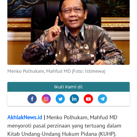
OPINI
WAHANA
INFRASTRUKTUR
WAHANA
TANI
WAHANA
Menko Polhukam, Mahfud MD (Foto: Istimewa)
TRAVEL
Ikuti Kami di:
WAHANA
SPORT
WAHANA
AkhlakNews.id
|
Menko Polhukam, Mahfud MD
UMKM
menyoroti pasal perzinaan yang tertuang dalam
Kitab Undang-Undang Hukum Pidana (KUHP).