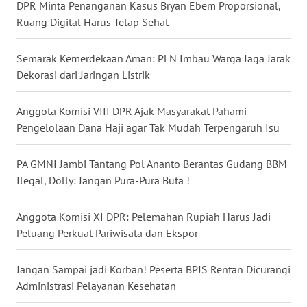
News
DPR Minta Penanganan Kasus Bryan Ebem Proporsional,
Regional
Ruang Digital Harus Tetap Sehat
WN
Semarak Kemerdekaan Aman: PLN Imbau Warga Jaga Jarak
SUMUT
Dekorasi dari Jaringan Listrik
WN
Anggota Komisi VIII DPR Ajak Masyarakat Pahami
JAKARTA
Pengelolaan Dana Haji agar Tak Mudah Terpengaruh Isu
WN
PA GMNI Jambi Tantang Pol Ananto Berantas Gudang BBM
JABAR
Ilegal, Dolly: Jangan Pura-Pura Buta !
WN
BANTEN
Anggota Komisi XI DPR: Pelemahan Rupiah Harus Jadi
Peluang Perkuat Pariwisata dan Ekspor
WN
NTT
Jangan Sampai jadi Korban! Peserta BPJS Rentan Dicurangi
Administrasi Pelayanan Kesehatan
WN