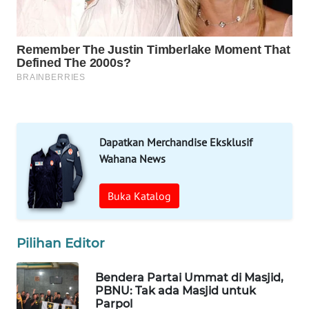
WN
SOLO
WN
BOROBUDUR
WN
MADURA
Dapatkan Merchandise Eksklusif
Wahana News
WN
SURABAYA
Buka Katalog
WN
NATUNA
Pilihan Editor
WN
Bendera Partai Ummat di Masjid,
BINTAN
PBNU: Tak ada Masjid untuk
Parpol