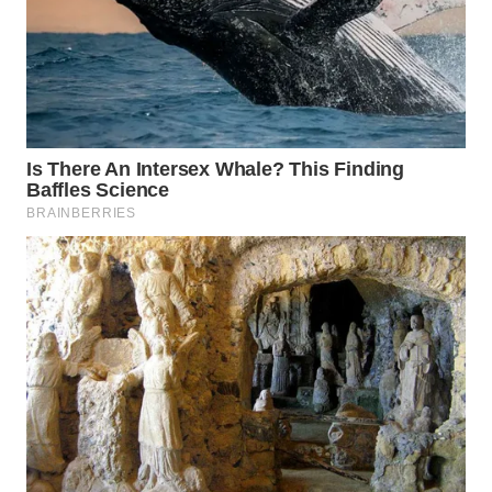
TEBING
TINGGI
WN
PAKPAK
WN
KARAWANG
WN
BEKASI
WN
BOGOR
WN
DEPOK