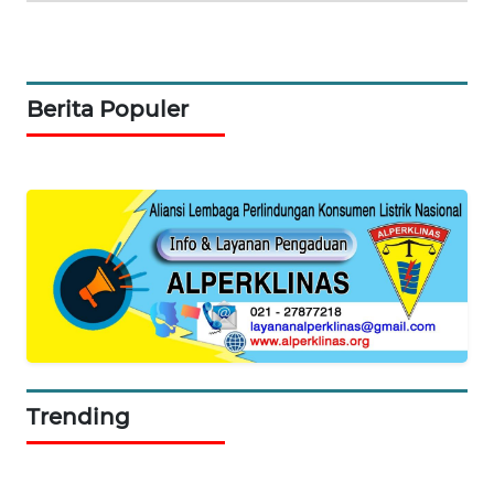
WAHANA
TV
WAHANANEWS
Berita Populer
ID
WAHANANEWS
CO ID
WAHANANEWS
NET
WAHANA
SPORT
Trending
WAHANA
UMKM