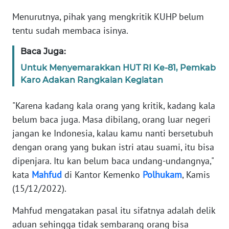
WAHANA
Menurutnya, pihak yang mengkritik KUHP belum
SELEB
tentu sudah membaca isinya.
WAHANA
Baca Juga:
PERSONA
Untuk Menyemarakkan HUT RI Ke-81, Pemkab
Karo Adakan Rangkaian Kegiatan
WAHANA
OTOMOTIF
"Karena kadang kala orang yang kritik, kadang kala
belum baca juga. Masa dibilang, orang luar negeri
WAHANA
jangan ke Indonesia, kalau kamu nanti bersetubuh
HEALTH
dengan orang yang bukan istri atau suami, itu bisa
dipenjara. Itu kan belum baca undang-undangnya,"
WAHANA
kata
Mahfud
di Kantor Kemenko
Polhukam
, Kamis
DESA
(15/12/2022).
WISATA
Mahfud mengatakan pasal itu sifatnya adalah delik
MAWAKA
aduan sehingga tidak sembarang orang bisa