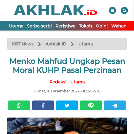
Utama
Serba-serbi
Peristiwa
Tokoh
Opini
Wahana In
WAHANA
Tutup
TV
KRT News
Akhlak ID
Utama
UTAMA
Menko Mahfud Ungkap Pesan
Moral KUHP Pasal Perzinaan
SERBA-
Redaksi - Utama
SERBI
Jumat, 16 Desember 2022 - 16:24 WIB
PERISTIWA
TOKOH