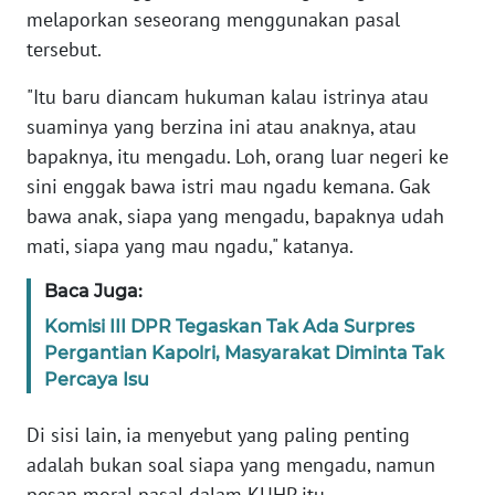
melaporkan seseorang menggunakan pasal
MARTABAT
tersebut.
NET
"Itu baru diancam hukuman kalau istrinya atau
suaminya yang berzina ini atau anaknya, atau
FORJASIDA
bapaknya, itu mengadu. Loh, orang luar negeri ke
sini enggak bawa istri mau ngadu kemana. Gak
TAMBANG
bawa anak, siapa yang mengadu, bapaknya udah
NEWS
mati, siapa yang mau ngadu," katanya.
JURNAL
Baca Juga:
MARITIM
Komisi III DPR Tegaskan Tak Ada Surpres
Pergantian Kapolri, Masyarakat Diminta Tak
FISUELRI
Percaya Isu
BERKAT
Di sisi lain, ia menyebut yang paling penting
NEWS
adalah bukan soal siapa yang mengadu, namun
pesan moral pasal dalam KUHP itu.