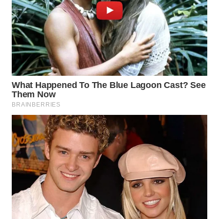
MAJALENGKA
WN
SUBANG
WN
SUKABUMI
WN
PURWAKARTA
WN
PRIANGAN
TIMUR
WN
SEMARANG