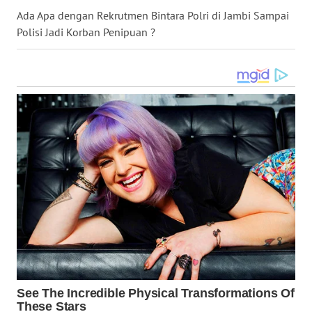
KEPRI
Ada Apa dengan Rekrutmen Bintara Polri di Jambi Sampai
Polisi Jadi Korban Penipuan ?
WN
PAPUA
WN
PAPUA
BARAT
WN
RIAU
WN
SERAMBI
WN
JAMBI