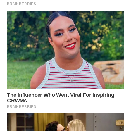
WN
SULTRA
WN
NTB
WN
SULTENG
WN
SULBAR
WN
BABEL
WN
SUMBAR