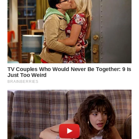
WN
SUMSEL
WN
BENGKULU
WN
LAMPUNG
WN
JATENG
WN
NUSANTARA
WN
JOGJA