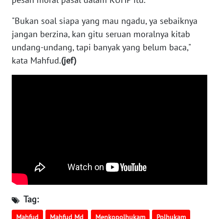
ANUGERAH
"Bukan soal siapa yang mau ngadu, ya sebaiknya
NEWS
jangan berzina, kan gitu seruan moralnya kitab
undang-undang, tapi banyak yang belum baca,"
AKHLAK
kata Mahfud.
(jef)
ID
SONYA
ASA
NEWS
Informasi
INDEKS
BERITA
KONTAK
Tag:
KAMI
Mahfud
Mahfud Md
Menkopolhukam
Polhukam