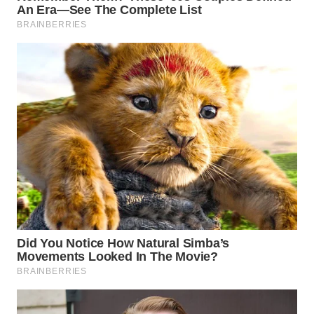
DAIRI
WN
DANAU
TOBA
WN
NIAS
WN
LANGKAT
WN
TAPANULI
SELATAN
WN
TANJUNG