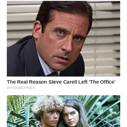
SERIBU
WN
TANGERANG
WN
BINJAI
WN
CIREBON
WN
INDRAMAYU
WN
KUNINGAN
WN