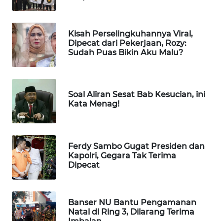
WN
MANDALIKA
Kisah Perselingkuhannya Viral,
WN
Dipecat dari Pekerjaan, Rozy:
LIKUPANG
Sudah Puas Bikin Aku Malu?
WN
LABUANBAJO
Soal Aliran Sesat Bab Kesucian, ini
Kata Menag!
WN
BORNEO
Ferdy Sambo Gugat Presiden dan
Wahana
Kapolri, Gegara Tak Terima
Media
Dipecat
Group
WAHANA
NEWS
Banser NU Bantu Pengamanan
Natal di Ring 3, Dilarang Terima