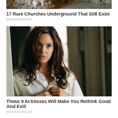
WN
TAPANULI
UTARA
WN
SAMOSIR
WN
PADANG
LAWAS
WN
SUMEDANG
WN
CIANJUR
WN
KEPULAUAN