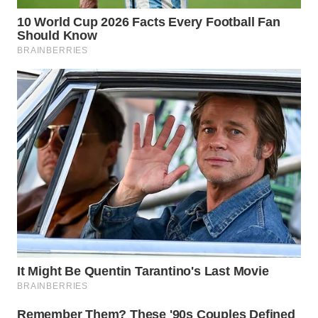
KALTIM
WN
SULSEL
WN
GORONTALO
WN
SULUT
WN
MALUKU
WN
MALUT
WN