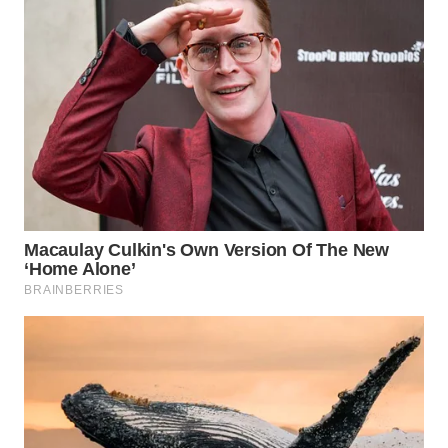
LESUNG
WN
KARO
WN
SIMALUNGUN
WN
LABUHANBATU
WN
TAPANULI
TENGAH
WN DELI
SERDANG
WN