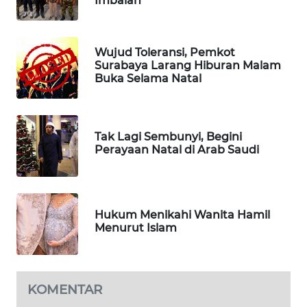
Imbalan
WAHANA
TANI
Wujud Toleransi, Pemkot
WAHANA
Surabaya Larang Hiburan Malam
ADVOKAT
Buka Selama Natal
WAHANA
INFRASTRUKTUR
Tak Lagi Sembunyi, Begini
Perayaan Natal di Arab Saudi
WAHANA
KONSUMEN
WAHANA
Hukum Menikahi Wanita Hamil
LISTRIK
Menurut Islam
WAHANA
TRAVEL
KOMENTAR