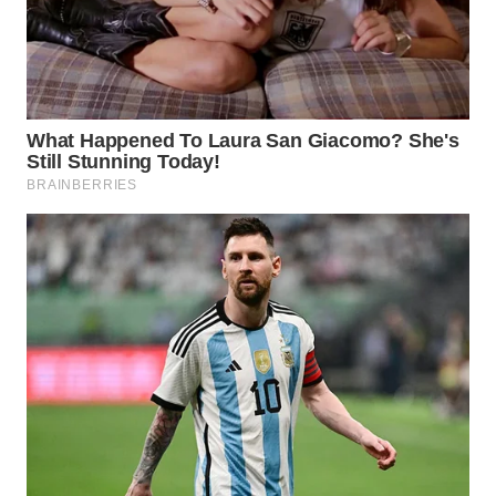
WN
JATIM
WN
BALI
WN
KALBAR
WN
KALTENG
WN
KALTARA
WN
KALSEL
WN