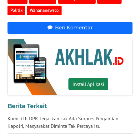
INFO
Politik
Wahananewsco
IKLAN
Beri Komentar
TENTANG
KAMI
PEDOMAN
MEDIA
SIBER
Install Aplikasi
REDAKSI
KARIR
Berita Terkait
DISCLAIMER
Komisi III DPR Tegaskan Tak Ada Surpres Pergantian
Kapolri, Masyarakat Diminta Tak Percaya Isu
Wahana