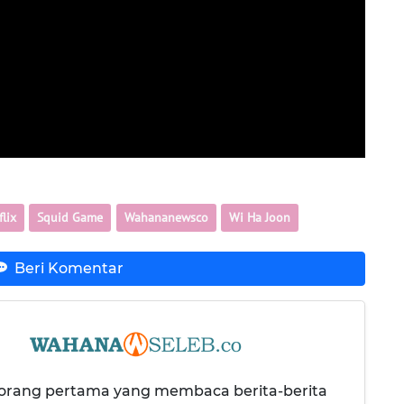
flix
Squid Game
Wahananewsco
Wi Ha Joon
Beri Komentar
 orang pertama yang membaca berita-berita