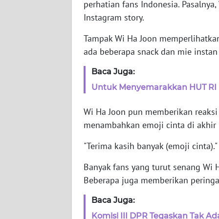
perhatian fans Indonesia. Pasalnya
NET
Instagram story.
FORJASIDA
Tampak Wi Ha Joon memperlihatkan
ada beberapa snack dan mie instan 
TAMBANG
NEWS
Baca Juga:
Untuk Menyemarakkan HUT RI 
JURNAL
MARITIM
Wi Ha Joon pun memberikan reaksi 
menambahkan emoji cinta di akhir
FISUELRI
"Terima kasih banyak (emoji cinta)
BERKAT
Banyak fans yang turut senang Wi H
NEWS
Beberapa juga memberikan peringata
Baca Juga:
ANUGERAH
NEWS
Komisi III DPR Tegaskan Tak Ad