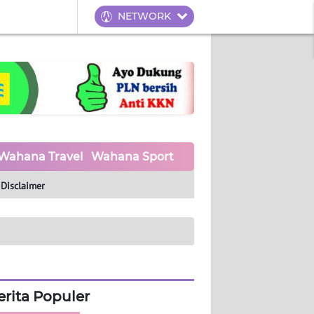
NETWORK
Wahana Travel
Wahana Sport
Wahana UMKM
Waha
Disclaimer
erita Populer