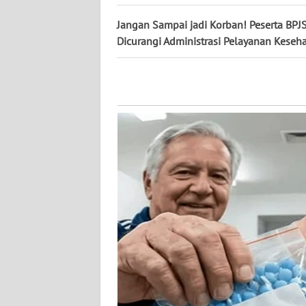
WN
PAPUA
Jangan Sampai jadi Korban! Peserta BPJ
Dicurangi Administrasi Pelayanan Keseh
WN
PAPUA
BARAT
WN
RIAU
WN
SERAMBI
WN
JAMBI
WN
SULTRA