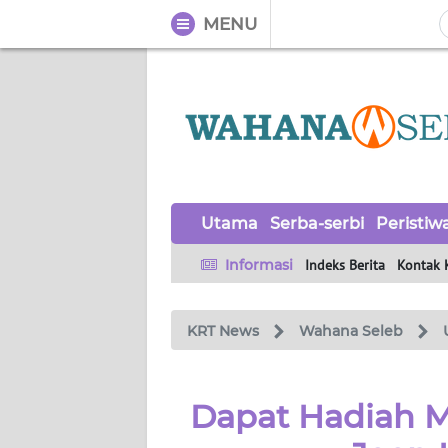
MENU
WAHANA
Tutup
TV
UTAMA
SERBA-
Utama
Serba-serbi
Peristiw
SERBI
Informasi
Indeks Berita
Kontak 
PERISTIWA
KRT News
Wahana Seleb
TOKOH
OPINI
Dapat Hadiah Mi