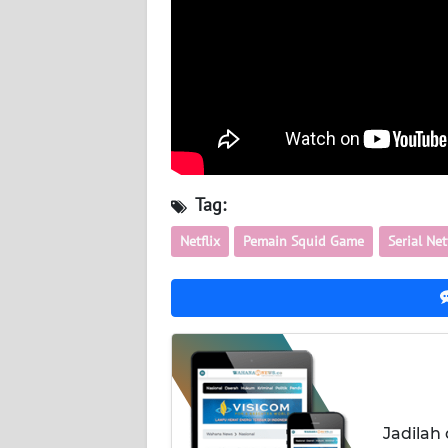
TENTANG
KAMI
PEDOMAN
MEDIA
SIBER
Tag:
REDAKSI
Netflix
Pemain Squid Game
Serial Net
KARIR
DISCLAIMER
Wahana
News
Regional
Jadilah