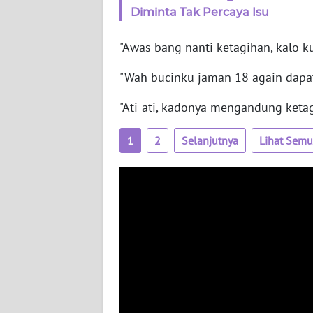
Diminta Tak Percaya Isu
AKHLAK
"Awas bang nanti ketagihan, kalo ku
ID
"Wah bucinku jaman 18 again dapat 
SONYA
"Ati-ati, kadonya mengandung ketagi
ASA
NEWS
1
2
Selanjutnya
Lihat Sem
Informasi
INDEKS
BERITA
KONTAK
KAMI
INFO
IKLAN