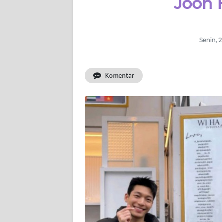
Joon 
WAHANA
INFRASTRUKTUR
WAHANA
Senin, 
TANI
Komentar
WAHANA
TRAVEL
WAHANA
SPORT
WAHANA
UMKM
WAHANA
SELEB