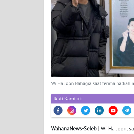
WAHANA
PERSONA
WAHANA
OTOMOTIF
WAHANA
HEALTH
WAHANA
Wi Ha Joon Bahagia saat terima hadiah m
DESA
WISATA
Ikuti Kami di:
MAWAKA
WahanaNews-Seleb |
Wi Ha Joon, s
MARTABAT