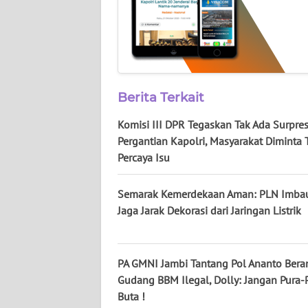
WN
SUMUT
WN
JAKARTA
Berita Terkait
WN
Komisi III DPR Tegaskan Tak Ada Surpre
JABAR
Pergantian Kapolri, Masyarakat Diminta 
Percaya Isu
WN
BANTEN
Semarak Kemerdekaan Aman: PLN Imba
Jaga Jarak Dekorasi dari Jaringan Listrik
WN
NTT
PA GMNI Jambi Tantang Pol Ananto Bera
WN
Gudang BBM Ilegal, Dolly: Jangan Pura-
KEPRI
Buta !