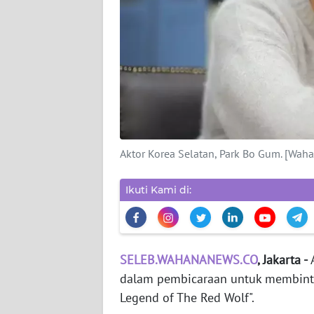
WAHANA
PERSONA
WAHANA
OTOMOTIF
WAHANA
HEALTH
Aktor Korea Selatan, Park Bo Gum. [Wa
Ikuti Kami di:
WAHANA
DESA
WISATA
SELEB.WAHANANEWS.CO
, Jakarta -
A
MAWAKA
dalam pembicaraan untuk membintan
Legend of The Red Wolf".
MARTABAT