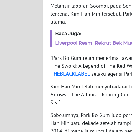
NET
Melansir laporan Soompi, pada Seni
terkenal Kim Han Min tersebut, P
FORJASIDA
utama.
Baca Juga:
TAMBANG
NEWS
Liverpool Resmi Rekrut Bek Mud
"Park Bo Gum telah menerima tawa
JURNAL
'The Sword: A Legend of The Red Wo
MARITIM
THEBLACKLABEL
selaku agensi Pa
FISUELRI
Kim Han Min telah menyutradarai fi
Arrows", "The Admiral: Roaring Curr
BERKAT
Sea".
NEWS
Sebelumnya, Park Bo Gum juga per
Han Min satu dekade setelah tampil
ANUGERAH
NEWS
2014, di mana ia muncul dalam pe