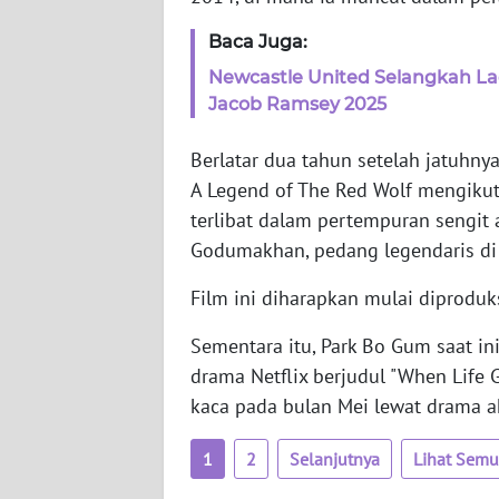
Baca Juga:
AKHLAK
Newcastle United Selangkah La
ID
Jacob Ramsey 2025
SONYA
Berlatar dua tahun setelah jatuhny
ASA
A Legend of The Red Wolf mengikut
NEWS
terlibat dalam pertempuran sengit 
Godumakhan, pedang legendaris di
Informasi
Film ini diharapkan mulai diproduk
INDEKS
BERITA
Sementara itu, Park Bo Gum saat i
drama Netflix berjudul "When Life G
KONTAK
kaca pada bulan Mei lewat drama a
KAMI
1
2
Selanjutnya
Lihat Sem
INFO
IKLAN