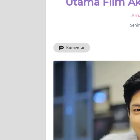
Utama Film Ak
WAHANA
INFRASTRUKTUR
Ama
WAHANA
Senin
TANI
Komentar
WAHANA
TRAVEL
WAHANA
SPORT
WAHANA
UMKM
WAHANA
SELEB