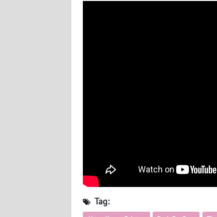
TENTANG
KAMI
PEDOMAN
MEDIA
SIBER
REDAKSI
KARIR
DISCLAIMER
Wahana
News
Tag:
Regional