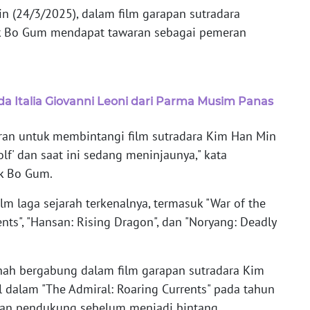
n (24/3/2025), dalam film garapan sutradara
ark Bo Gum mendapat tawaran sebagai pemeran
a Italia Giovanni Leoni dari Parma Musim Panas
ran untuk membintangi film sutradara Kim Han Min
lf' dan saat ini sedang meninjaunya," kata
rk Bo Gum.
lm laga sejarah terkenalnya, termasuk "War of the
ents", "Hansan: Rising Dragon", dan "Noryang: Deadly
nah bergabung dalam film garapan sutradara Kim
 dalam "The Admiral: Roaring Currents" pada tahun
ran pendukung sebelum menjadi bintang.