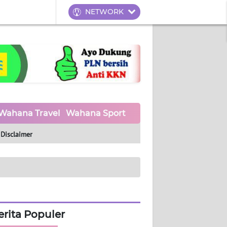
NETWORK
Wahana Travel
Wahana Sport
Wahana UMKM
Waha
Disclaimer
erita Populer