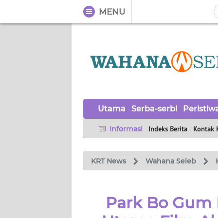
MENU
WAHANA
Tutup
TV
UTAMA
SERBA-
Utama
Serba-serbi
Peristiw
SERBI
Informasi
Indeks Berita
Kontak 
PERISTIWA
KRT News
Wahana Seleb
TOKOH
OPINI
Park Bo Gum 