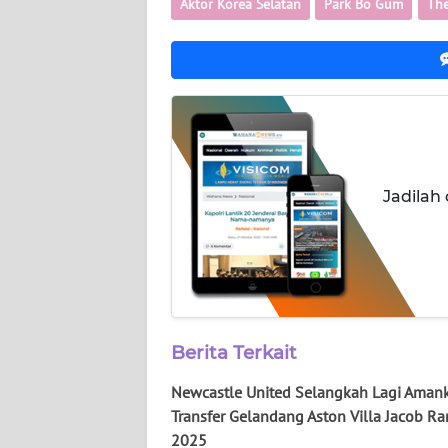
Aktor Korea Selatan
Park Bo Gum
The
WN
SUMUT
WN
JAKARTA
WN
JABAR
Jadilah
WN
BANTEN
WN
NTT
Berita Terkait
WN
Newcastle United Selangkah Lagi Aman
KEPRI
Transfer Gelandang Aston Villa Jacob R
2025