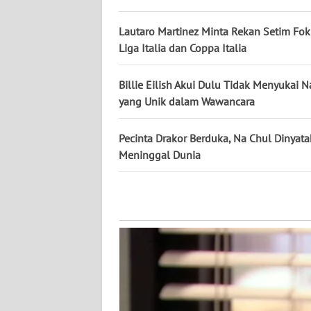
WN
PAPUA
Lautaro Martinez Minta Rekan Setim Fo
Liga Italia dan Coppa Italia
WN
PAPUA
Billie Eilish Akui Dulu Tidak Menyukai
BARAT
yang Unik dalam Wawancara
WN
Pecinta Drakor Berduka, Na Chul Dinyat
RIAU
Meninggal Dunia
WN
SERAMBI
WN
JAMBI
WN
SULTRA