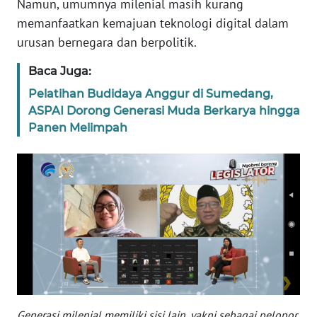
Namun, umumnya milenial masih kurang
MARTABAT
memanfaatkan kemajuan teknologi digital dalam
NET
urusan bernegara dan berpolitik.
Baca Juga:
FORJASIDA
Pelatihan Budidaya Anggur di Sumedang,
ASPAI Dorong Generasi Muda Berkarya hingga
TAMBANG
Panen Melimpah
NEWS
JURNAL
MARITIM
FISUELRI
BERKAT
NEWS
Generasi milenial memiliki sisi lain, yakni sebagai pelopor