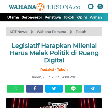
Utama
Serba-serbi
Peristiwa
Tokoh
Opini
Wahana In
WAHANA
Tutup
TV
KRT News
Wahana Persona
Tokoh
Legislatif Harapkan Milenial
UTAMA
Harus Melek Politik di Ruang
SERBA-
Digital
SERBI
Redaksi - Tokoh
PERISTIWA
Kamis, 2 Juni 2022 - 14:00 WIB
TOKOH
OPINI