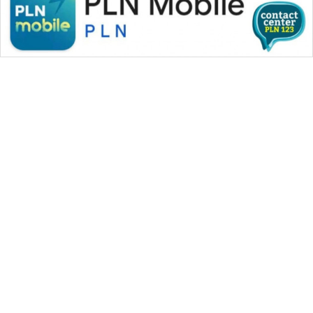
ANUGERAH
NEWS
AKHLAK
ID
PERAPKI
NEWS
SONYA
ASA
NEWS
WAHANA MEDIA GROUP
|
|
|
WAHANA NEWS co
WAHANA TANI
WAHANA ADVOKAT
|
|
WAHANA INFRASTRUKTUR
WAHANA KONSUMEN
|
|
|
WAHANA LISTRIK
WAHANA TRAVEL
WAHANA TV
|
|
|
WAHANANEWS id
WAHANANEWS CO ID
WAHANANEWS NET
|
|
|
WAHANA SPORT ID
Wahana UMKM
Wahana Seleb