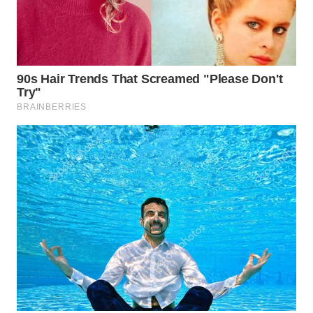
WN
KARO
WN
SIMALUNGUN
WN
LABUHANBATU
WN
TAPANULI
TENGAH
WN DELI
SERDANG
WN