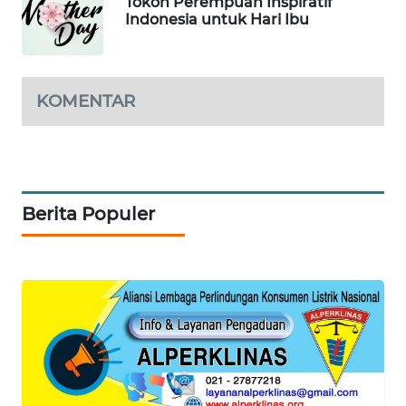
Tokoh Perempuan Inspiratif
SELEB
Indonesia untuk Hari Ibu
WAHANA
PERSONA
KOMENTAR
WAHANA
OTOMOTIF
WAHANA
HEALTH
Berita Populer
WAHANA
DESA
WISATA
LAPAK
WAHANA