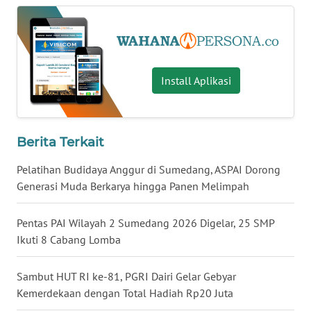
Regional
WN
SUMUT
Install Aplikasi
WN
JAKARTA
Berita Terkait
WN
JABAR
Pelatihan Budidaya Anggur di Sumedang, ASPAI Dorong
Generasi Muda Berkarya hingga Panen Melimpah
WN
BANTEN
Pentas PAI Wilayah 2 Sumedang 2026 Digelar, 25 SMP
Ikuti 8 Cabang Lomba
WN
NTT
Sambut HUT RI ke-81, PGRI Dairi Gelar Gebyar
Kemerdekaan dengan Total Hadiah Rp20 Juta
WN