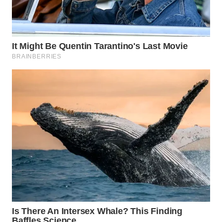
JATIM
WN
BALI
WN
KALBAR
WN
KALTENG
WN
KALTARA
WN
KALSEL
WN