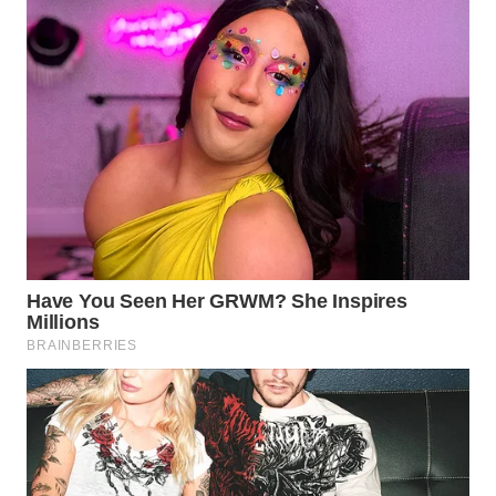
TAPANULI
UTARA
WN
SAMOSIR
WN
PADANG
LAWAS
WN
SUMEDANG
WN
CIANJUR
WN
KEPULAUAN