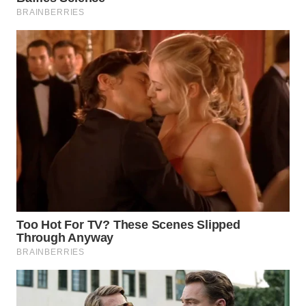
KALTIM
WN
SULSEL
WN
GORONTALO
WN
SULUT
WN
MALUKU
WN
MALUT
WN