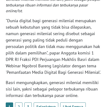
ANUGERAH
terbukanya ribuan informasi dan terbukanya pasar
NEWS
online/Ist.
"Dunia digital bagi generasi milenial merupakan
AKHLAK
sebuah kebutuhan yang tidak bisa dilepaskan,
ID
namun generasi milenial sering disebut sebagai
generasi yang paling tidak peduli dengan
SONYA
persoalan politik dan tidak mau menggunakan hak
ASA
NEWS
pilih dalam pemilihan", papar Anggota komisi 1
DPR RI Fraksi PDI Perjuangan Mukhlis Basri dalam
Informasi
Webinar Ngobrol Bareng Legislator dengan tema
'Pemanfaatan Media Digital Bagi Generasi Milenial'.
INDEKS
BERITA
Basri mengungkapkan, generasi milenial memiliki
sisi lain, yakni sebagai pelopor terbukanya ribuan
KONTAK
informasi dan terbukanya pasar online.
KAMI
1
2
3
Selanjutnya
Lihat Semua