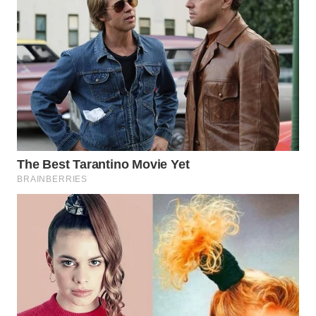
DAIRI
WN
DANAU
TOBA
WN
NIAS
WN
LANGKAT
WN
TAPANULI
SELATAN
WN
TANJUNG
LESUNG