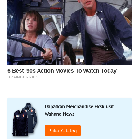
MANDALIKA
WN
LIKUPANG
WN
LABUANBAJO
WN
BORNEO
Wahana
Media
Group
Dapatkan Merchandise Eksklusif
Wahana News
WAHANA
NEWS
Buka Katalog
WAHANA