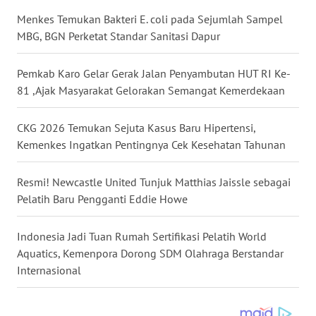
KEPRI
Menkes Temukan Bakteri E. coli pada Sejumlah Sampel
MBG, BGN Perketat Standar Sanitasi Dapur
WN
PAPUA
Pemkab Karo Gelar Gerak Jalan Penyambutan HUT RI Ke-
WN
81 ,Ajak Masyarakat Gelorakan Semangat Kemerdekaan
PAPUA
BARAT
CKG 2026 Temukan Sejuta Kasus Baru Hipertensi,
Kemenkes Ingatkan Pentingnya Cek Kesehatan Tahunan
WN
RIAU
Resmi! Newcastle United Tunjuk Matthias Jaissle sebagai
Pelatih Baru Pengganti Eddie Howe
WN
SERAMBI
Indonesia Jadi Tuan Rumah Sertifikasi Pelatih World
Aquatics, Kemenpora Dorong SDM Olahraga Berstandar
WN
Internasional
JAMBI
WN