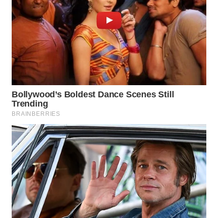
SUMSEL
WN
BENGKULU
WN
LAMPUNG
WN
JATENG
WN
NUSANTARA
WN
JOGJA
WN