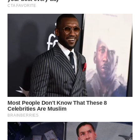
SOLO
WN
BOROBUDUR
WN
MADURA
WN
SURABAYA
WN
NATUNA
WN
BINTAN
WN