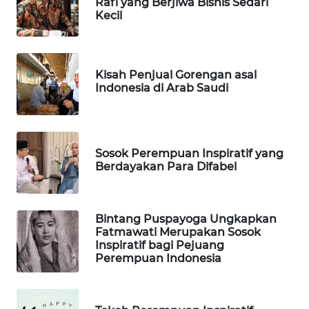
Rafi yang Berjiwa Bisnis Sedari
TV
Kecil
WAHANANEWS
ID
Kisah Penjual Gorengan asal
Indonesia di Arab Saudi
WAHANANEWS
CO ID
WAHANANEWS
Sosok Perempuan Inspiratif yang
NET
Berdayakan Para Difabel
WAHANA
SPORT
Bintang Puspayoga Ungkapkan
Fatmawati Merupakan Sosok
Inspiratif bagi Pejuang
WAHANA
Perempuan Indonesia
UMKM
WAHANA