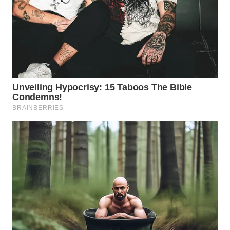
SERIBU
WN
TANGERANG
WN
BINJAI
WN
CIREBON
WN
INDRAMAYU
WN
KUNINGAN
WN