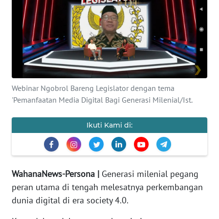
WAHANA
INFRASTRUKTUR
WAHANA
TANI
Webinar Ngobrol Bareng Legislator dengan tema
WAHANA
'Pemanfaatan Media Digital Bagi Generasi Milenial/Ist.
TRAVEL
Ikuti Kami di:
WAHANA
SPORT
WahanaNews-Persona |
Generasi milenial pegang
WAHANA
peran utama di tengah melesatnya perkembangan
UMKM
dunia digital di era society 4.0.
WAHANA