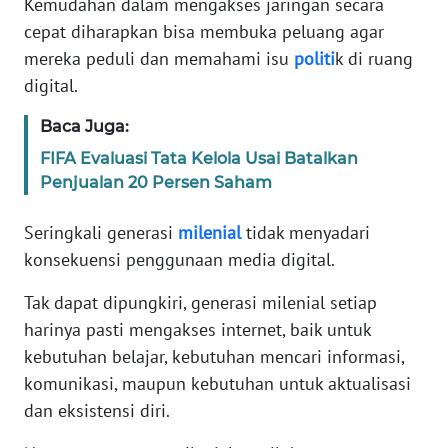
Kemudahan dalam mengakses jaringan secara
SELEB
cepat diharapkan bisa membuka peluang agar
mereka peduli dan memahami isu
politi
k di ruang
WAHANA
digital.
PERSONA
Baca Juga:
WAHANA
FIFA Evaluasi Tata Kelola Usai Batalkan
OTOMOTIF
Penjualan 20 Persen Saham
Seringkali generasi
milenial
tidak menyadari
WAHANA
HEALTH
konsekuensi penggunaan media digital.
Tak dapat dipungkiri, generasi milenial setiap
WAHANA
harinya pasti mengakses internet, baik untuk
DESA
kebutuhan belajar, kebutuhan mencari informasi,
WISATA
komunikasi, maupun kebutuhan untuk aktualisasi
dan eksistensi diri.
MAWAKA