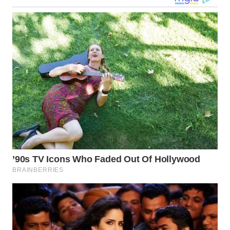
SULTRA
WN
NTB
WN
SULTENG
WN
SULBAR
WN
BABEL
WN
SUMBAR
WN