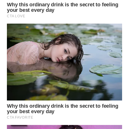
TEBING
TINGGI
WN
PAKPAK
WN
KARAWANG
WN
BEKASI
WN
BOGOR
WN
DEPOK
WN