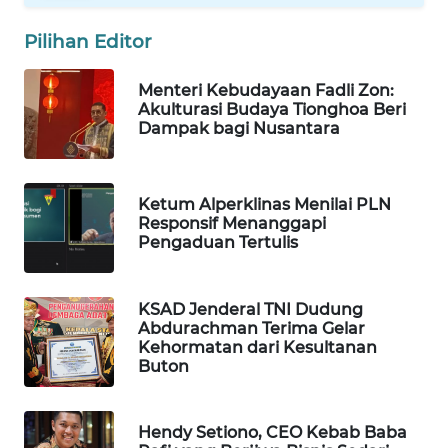
TANI
Pilihan Editor
WAHANA
Menteri Kebudayaan Fadli Zon:
ADVOKAT
Akulturasi Budaya Tionghoa Beri
Dampak bagi Nusantara
WAHANA
INFRASTRUKTUR
Ketum Alperklinas Menilai PLN
WAHANA
Responsif Menanggapi
KONSUMEN
Pengaduan Tertulis
WAHANA
KSAD Jenderal TNI Dudung
LISTRIK
Abdurachman Terima Gelar
Kehormatan dari Kesultanan
Buton
WAHANA
TRAVEL
Hendy Setiono, CEO Kebab Baba
WAHANA